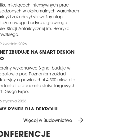
ilku miesiącach intensywnych prac
wadzonych w ekstremalnych warunkach
rktyki zakończył się ważny etap
tażu nowego budynku głównego
kiej Stacji Antarktycznej im. Henryka
owskiego.
9 kwietnia 2026
NET ZBUDUJE NA SMART DESIGN
PO
eralny wykonawca Signet buduje w
ogotowie pod Poznaniem zakład
ukcyjny o powierzchni 4.300 mkw. dla
ektanta i producenta stoisk targowych
t Design Expo.
6 stycznia 2026
WY RYNEK DLA DEKPOLU
arrow_forward
pol Budownictwo rozszerza swoją
Więcej w Budownictwo
łalność na rynek rumuński. W grudniu
5 roku spółka zawarła umowę z
ONFERENCJE
loperem na realizację prac