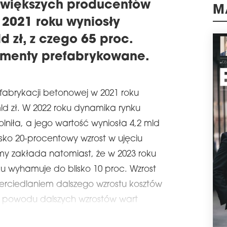
jwiększych producentów
wpły
nier
2021 roku wyniosły
M
schedule
0
d zł, z czego 65 proc.
OD
ementy prefabrykowane.
Końc
Prad
(róg
Ren
efabrykacji betonowej w 2021 roku
mie
mias
ld zł. W 2022 roku dynamika rynku
schedule
0
lniła, a jego wartość wyniosła 4,2 mld
KO
lisko 20-procentowy wzrost w ujęciu
RRH
my zakłada natomiast, że w 2023 roku
bud
zak
 wyhamuje do blisko 10 proc. Wzrost
pod
erciedlaniem dalszego wzrostu kosztów
oraz
o powodu dalszych wzrostów wart
schedule
1
AG