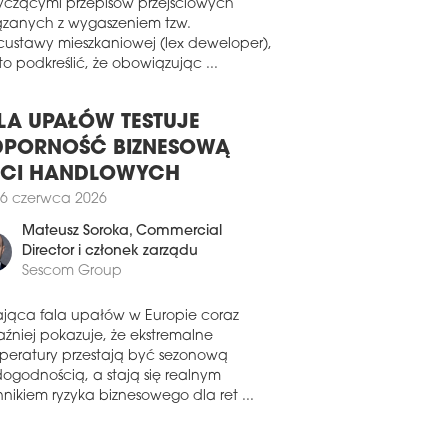
pa Mirbud podpisała dwie umowy na
wiązku z pojawiającymi się pytaniami
owę dróg ekspresowych dla GDDKiA
yczącymi przepisów przejściowych
 kontrakt z PKP PLK. Portfel zamówień
ązanych z wygaszeniem tzw.
ki wynosi obecnie 8,6 mld zł netto.
custawy mieszkaniowej (lex deweloper),
o podkreślić, że obowiązując ...
4 lipca 2025
BUD ZACZYNA OPERACJĘ
LA UPAŁÓW TESTUJE
ud podpisał umowę na przebudowę
tala Wojskowego w Szczecinie. Wartość
PORNOŚĆ BIZNESOWĄ
raktu sięgnęła niemal 56 mln zł netto.
ECI HANDLOWYCH
3 czerwca 2025
6 czerwca 2026
MORZE I MAZOWSZE W
Mateusz Soroka
, Commercial
OŁÓWCE
Director i członek zarządu
podaje firma badawcza Spectis,
Sescom Group
pektywy rozwoju polskiego rynku
owlanego są coraz bardziej
ająca fala upałów w Europie coraz
nicowane regionalnie. Jedno pozostaje
aźniej pokazuje, że ekstremalne
nak bez zmian – skala planowanych
peratury przestają być sezonową
stycji wciąż rośnie.
dogodnością, a stają się realnym
nikiem ryzyka biznesowego dla ret ...
7 czerwca 2025
NTUJĄ NA CHŁODNO