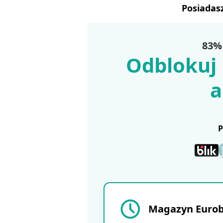
Posiadas
83% 
Odblokuj 
a
Magazyn Eurobu