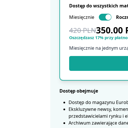
Dostęp do wszystkich ma
Miesięcznie
Rocz
350.00
420 PLN
Oszczędzasz 17% przy płatnoś
Miesięcznie na jednym urz
Dostęp obejmuje
Dostęp do magazynu Eurobui
Ekskluzywne newsy, koment
przedstawicielami rynku i 
Archiwum zawierające dane