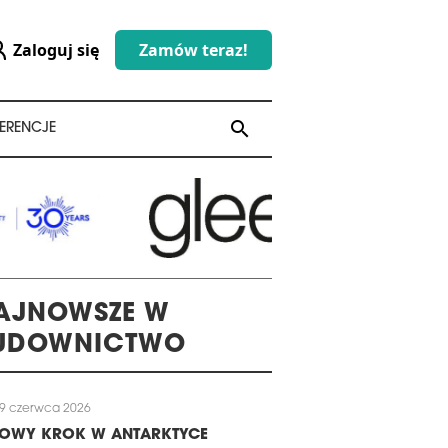
Zaloguj się
Zamów teraz!
search
search
ERENCJE
AJNOWSZE W
UDOWNICTWO
9 czerwca 2026
LOWY KROK W ANTARKTYCE