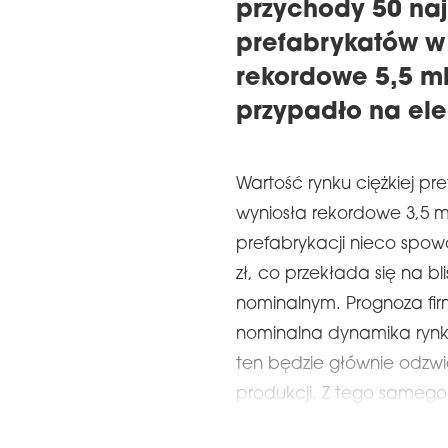
przychody 50 na
prefabrykatów w 
rekordowe 5,5 ml
przypadło na el
Wartość rynku ciężkiej pr
wyniosła rekordowe 3,5 m
prefabrykacji nieco spowo
zł, co przekłada się na b
nominalnym. Prognoza fir
nominalna dynamika rynku
ten będzie głównie odzwi
produkcji. Z tego sameg