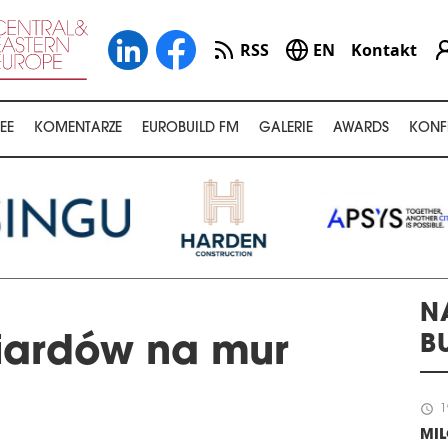
RSS
EN
Kontakt
EE
KOMENTARZE
EUROBUILD FM
GALERIE
AWARDS
KONF
N
B
iardów na mur
schedule
1
MI