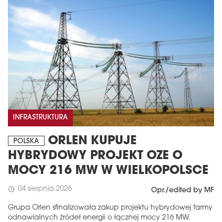
INFRASTRUKTURA
ORLEN KUPUJE
POLSKA
HYBRYDOWY PROJEKT OZE O
MOCY 216 MW W WIELKOPOLSCE
04 sierpnia 2026
schedule
Opr./edited by MF
Grupa Orlen sfinalizowała zakup projektu hybrydowej farmy
odnawialnych źródeł energii o łącznej mocy 216 MW.