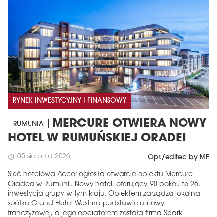
RYNEK INWESTYCYJNY I FINANSOWY
MERCURE OTWIERA NOWY
RUMUNIA
HOTEL W RUMUŃSKIEJ ORADEI
05 sierpnia 2026
schedule
Opr./edited by MF
Sieć hotelowa Accor ogłosiła otwarcie obiektu Mercure
Oradea w Rumunii. Nowy hotel, oferujący 90 pokoi, to 26.
inwestycja grupy w tym kraju. Obiektem zarządza lokalna
spółka Grand Hotel West na podstawie umowy
franczyzowej, a jego operatorem została firma Spark