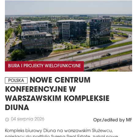
BIURA I PROJEKTY WIELOFUNKCYJNE
NOWE CENTRUM
POLSKA
KONFERENCYJNE W
WARSZAWSKIM KOMPLEKSIE
DIUNA
04 sierpnia 2026
schedule
Opr./edited by MF
Kompleks biurowy Diuna na warszawskim Służewcu,