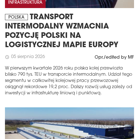
INFRASTRUKTURA
TRANSPORT
POLSKA
INTERMODALNY WZMACNIA
POZYCJĘ POLSKI NA
LOGISTYCZNEJ MAPIE EUROPY
05 sierpnia 2026
schedule
Opr./edited by MF
W pierwszym kwartale 2026 roku polska kolej przewiozła
blisko 790 tys. TEU w transporcie intermodalnym. Udział tego
segmentu w całkowitej kolejowej pracy przewozowej
osiągnął rekordowe 19,2 proc. Dalszy rozwój usług zależy od
inwestycji w infrastrukturę liniową i punktową.