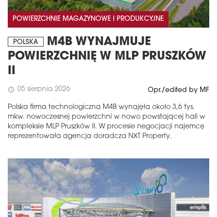
POWIERZCHNIE MAGAZYNOWE I PRODUKCYJNE
M4B WYNAJMUJE
POLSKA
POWIERZCHNIĘ W MLP PRUSZKÓW
II
05 sierpnia 2026
schedule
Opr./edited by MF
Polska firma technologiczna M4B wynajęła około 3,6 tys.
mkw. nowoczesnej powierzchni w nowo powstającej hali w
kompleksie MLP Pruszków II. W procesie negocjacji najemcę
reprezentowała agencja doradcza NXT Property.