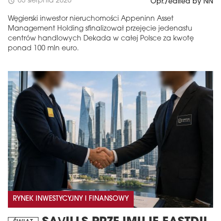
03 sierpnia 2026
schedule
Opr./edited by NN
Węgierski inwestor nieruchomości Appeninn Asset
Management Holding sfinalizował przejęcie jedenastu
centrów handlowych Dekada w całej Polsce za kwotę
ponad 100 mln euro.
RYNEK INWESTYCYJNY I FINANSOWY