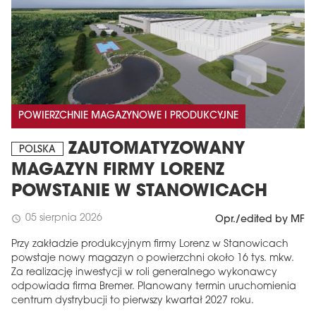
POWIERZCHNIE MAGAZYNOWE I PRODUKCYJNE
ZAUTOMATYZOWANY
POLSKA
MAGAZYN FIRMY LORENZ
POWSTANIE W STANOWICACH
05 sierpnia 2026
schedule
Opr./edited by MF
Przy zakładzie produkcyjnym firmy Lorenz w Stanowicach
powstaje nowy magazyn o powierzchni około 16 tys. mkw.
Za realizację inwestycji w roli generalnego wykonawcy
odpowiada firma Bremer. Planowany termin uruchomienia
centrum dystrybucji to pierwszy kwartał 2027 roku.