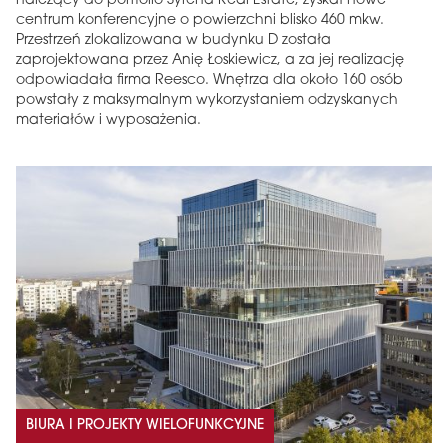
należący do portfolio Syrena Real Estate, zyskał nowe
centrum konferencyjne o powierzchni blisko 460 mkw.
Przestrzeń zlokalizowana w budynku D została
zaprojektowana przez Anię Łoskiewicz, a za jej realizację
odpowiadała firma Reesco. Wnętrza dla około 160 osób
powstały z maksymalnym wykorzystaniem odzyskanych
materiałów i wyposażenia.
BIURA I PROJEKTY WIELOFUNKCYJNE