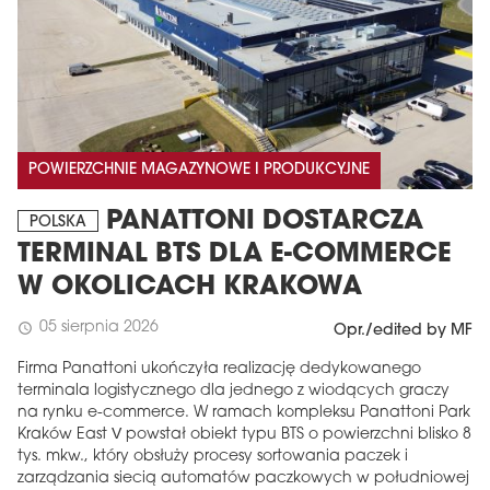
POWIERZCHNIE MAGAZYNOWE I PRODUKCYJNE
PANATTONI DOSTARCZA
POLSKA
TERMINAL BTS DLA E-COMMERCE
W OKOLICACH KRAKOWA
05 sierpnia 2026
schedule
Opr./edited by MF
Firma Panattoni ukończyła realizację dedykowanego
terminala logistycznego dla jednego z wiodących graczy
na rynku e-commerce. W ramach kompleksu Panattoni Park
Kraków East V powstał obiekt typu BTS o powierzchni blisko 8
tys. mkw., który obsłuży procesy sortowania paczek i
zarządzania siecią automatów paczkowych w południowej