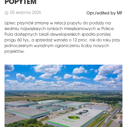
POPYTEM
05 sierpnia 2026
schedule
Opr./edited by MF
Lipiec przyniósł zmianę w relacji popytu do podaży na
siedmiu największych rynkach mieszkaniowych w Polsce.
Pula dostępnych lokali deweloperskich spadła poniżej
progu 60 tys., a sprzedaż wzrosła o 12 proc. rok do roku przy
jednoczesnym wyraźnym ograniczeniu liczby nowych
projektów.