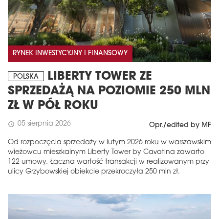
RYNEK INWESTYCYJNY I FINANSOWY
LIBERTY TOWER ZE
POLSKA
SPRZEDAŻĄ NA POZIOMIE 250 MLN
ZŁ W PÓŁ ROKU
05 sierpnia 2026
schedule
Opr./edited by MF
Od rozpoczęcia sprzedaży w lutym 2026 roku w warszawskim
wieżowcu mieszkalnym Liberty Tower by Cavatina zawarto
122 umowy. Łączna wartość transakcji w realizowanym przy
ulicy Grzybowskiej obiekcie przekroczyła 250 mln zł.