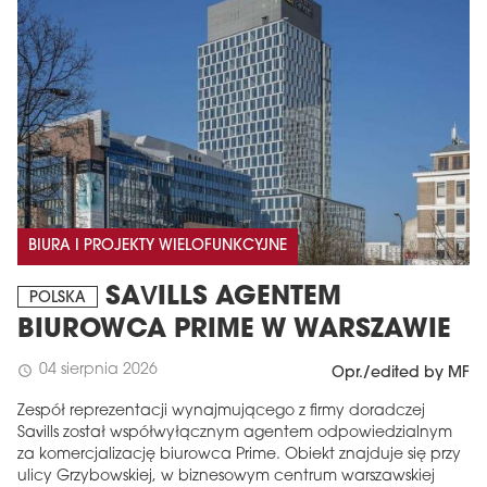
BIURA I PROJEKTY WIELOFUNKCYJNE
SAVILLS AGENTEM
POLSKA
BIUROWCA PRIME W WARSZAWIE
04 sierpnia 2026
schedule
Opr./edited by MF
Zespół reprezentacji wynajmującego z firmy doradczej
Savills został współwyłącznym agentem odpowiedzialnym
za komercjalizację biurowca Prime. Obiekt znajduje się przy
ulicy Grzybowskiej, w biznesowym centrum warszawskiej