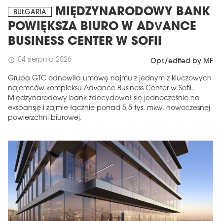
MIĘDZYNARODOWY BANK
BUŁGARIA
POWIĘKSZA BIURO W ADVANCE
BUSINESS CENTER W SOFII
04 sierpnia 2026
schedule
Opr./edited by MF
Grupa GTC odnowiła umowę najmu z jednym z kluczowych
najemców kompleksu Advance Business Center w Sofii.
Międzynarodowy bank zdecydował się jednocześnie na
ekspansję i zajmie łącznie ponad 5,5 tys. mkw. nowoczesnej
powierzchni biurowej.