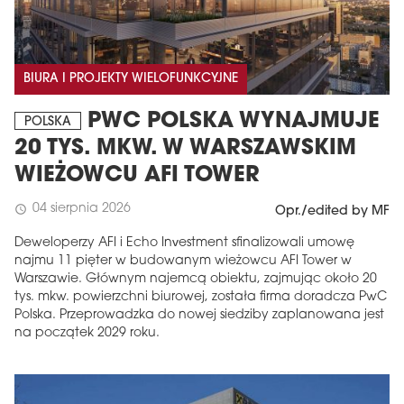
BIURA I PROJEKTY WIELOFUNKCYJNE
PWC POLSKA WYNAJMUJE
POLSKA
20 TYS. MKW. W WARSZAWSKIM
WIEŻOWCU AFI TOWER
04 sierpnia 2026
schedule
Opr./edited by MF
Deweloperzy AFI i Echo Investment sfinalizowali umowę
najmu 11 pięter w budowanym wieżowcu AFI Tower w
Warszawie. Głównym najemcą obiektu, zajmując około 20
tys. mkw. powierzchni biurowej, została firma doradcza PwC
Polska. Przeprowadzka do nowej siedziby zaplanowana jest
na początek 2029 roku.