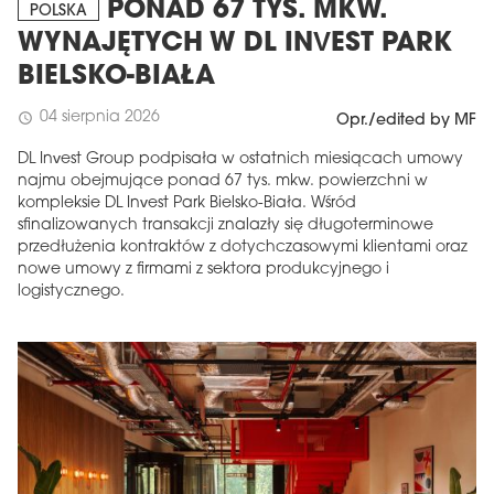
PONAD 67 TYS. MKW.
POLSKA
WYNAJĘTYCH W DL INVEST PARK
BIELSKO-BIAŁA
04 sierpnia 2026
schedule
Opr./edited by MF
DL Invest Group podpisała w ostatnich miesiącach umowy
najmu obejmujące ponad 67 tys. mkw. powierzchni w
kompleksie DL Invest Park Bielsko-Biała. Wśród
sfinalizowanych transakcji znalazły się długoterminowe
przedłużenia kontraktów z dotychczasowymi klientami oraz
nowe umowy z firmami z sektora produkcyjnego i
logistycznego.