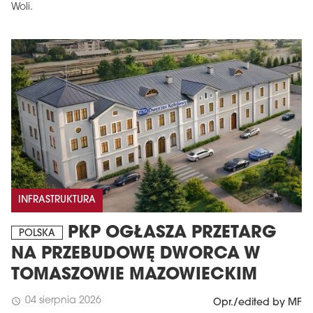
Woli.
INFRASTRUKTURA
PKP OGŁASZA PRZETARG
POLSKA
NA PRZEBUDOWĘ DWORCA W
TOMASZOWIE MAZOWIECKIM
04 sierpnia 2026
schedule
Opr./edited by MF