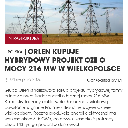
INFRASTRUKTURA
ORLEN KUPUJE
POLSKA
HYBRYDOWY PROJEKT OZE O
MOCY 216 MW W WIELKOPOLSCE
04 sierpnia 2026
schedule
Opr./edited by MF
Grupa Orlen sfinalizowała zakup projektu hybrydowej farmy
odnawialnych źródeł energii o łącznej mocy 216 MW.
Kompleks, łączący elektrownię słoneczną z wiatrową,
powstanie w gminie Kazimierz Biskupi w województwie
wielkopolskim. Roczna produkcja energii elektrycznej ma
wynieść około 315 GWh, co pozwoli zaspokoić potrzeby
blisko 143 tys. gospodarstw domowych.