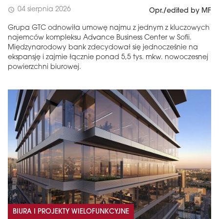
04 sierpnia 2026
schedule
Opr./edited by MF
Grupa GTC odnowiła umowę najmu z jednym z kluczowych
najemców kompleksu Advance Business Center w Sofii.
Międzynarodowy bank zdecydował się jednocześnie na
ekspansję i zajmie łącznie ponad 5,5 tys. mkw. nowoczesnej
powierzchni biurowej.
BIURA I PROJEKTY WIELOFUNKCYJNE