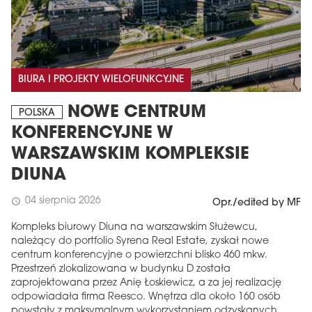
BIURA I PROJEKTY WIELOFUNKCYJNE
NOWE CENTRUM
POLSKA
KONFERENCYJNE W
WARSZAWSKIM KOMPLEKSIE
DIUNA
04 sierpnia 2026
schedule
Opr./edited by MF
Kompleks biurowy Diuna na warszawskim Służewcu,
należący do portfolio Syrena Real Estate, zyskał nowe
centrum konferencyjne o powierzchni blisko 460 mkw.
Przestrzeń zlokalizowana w budynku D została
zaprojektowana przez Anię Łoskiewicz, a za jej realizację
odpowiadała firma Reesco. Wnętrza dla około 160 osób
powstały z maksymalnym wykorzystaniem odzyskanych