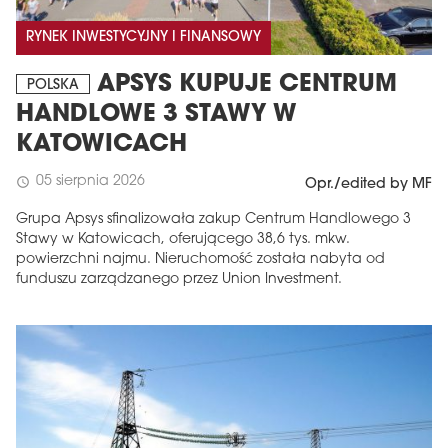
RYNEK INWESTYCYJNY I FINANSOWY
APSYS KUPUJE CENTRUM
POLSKA
HANDLOWE 3 STAWY W
KATOWICACH
05 sierpnia 2026
schedule
Opr./edited by MF
Grupa Apsys sfinalizowała zakup Centrum Handlowego 3
Stawy w Katowicach, oferującego 38,6 tys. mkw.
powierzchni najmu. Nieruchomość została nabyta od
funduszu zarządzanego przez Union Investment.