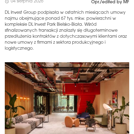
04 sierpnia 2026
schedule
Opr./edited by MF
DL Invest Group podpisała w ostatnich miesiącach umowy
najmu obejmujące ponad 67 tys. mkw. powierzchni w
kompleksie DL Invest Park Bielsko-Biała. Wśród
sfinalizowanych transakcji znalazły się długoterminowe
przedłużenia kontraktów z dotychczasowymi klientami oraz
nowe umowy z firmami z sektora produkcyjnego i
logistycznego.