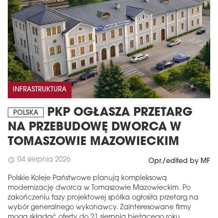
INFRASTRUKTURA
PKP OGŁASZA PRZETARG
POLSKA
NA PRZEBUDOWĘ DWORCA W
TOMASZOWIE MAZOWIECKIM
04 sierpnia 2026
schedule
Opr./edited by MF
Polskie Koleje Państwowe planują kompleksową
modernizację dworca w Tomaszowie Mazowieckim. Po
zakończeniu fazy projektowej spółka ogłosiła przetarg na
wybór generalnego wykonawcy. Zainteresowane firmy
mogą składać oferty do 21 sierpnia bieżącego roku.