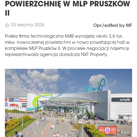
POWIERZCHNIĘ W MLP PRUSZKÓW
II
05 sierpnia 2026
schedule
Opr./edited by MF
Polska firma technologiczna M4B wynajęła około 3,6 tys.
mkw. nowoczesnej powierzchni w nowo powstającej hali w
kompleksie MLP Pruszków II. W procesie negocjacji najemcę
reprezentowała agencja doradcza NXT Property.