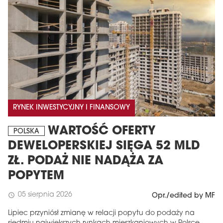
RYNEK INWESTYCYJNY I FINANSOWY
MAGAZYN
WARTOŚĆ OFERTY
POLSKA
Wydanie 6 (308)
DEWELOPERSKIEJ SIĘGA 52 MLD
CZERWIEC 2026
ZŁ. PODAŻ NIE NADĄŻA ZA
arrow_forward
Więcej w tym wydaniu
POPYTEM
Zamów teraz!
05 sierpnia 2026
schedule
Opr./edited by MF
Lipiec przyniósł zmianę w relacji popytu do podaży na