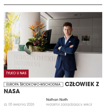
TYLKO U NAS
CZŁOWIEK Z
EUROPA ŚRODKOWO-WSCHODNIA
NASA
Nathan North
05 sierpnia 2026
redaktor zarządzający sekcji
schedule