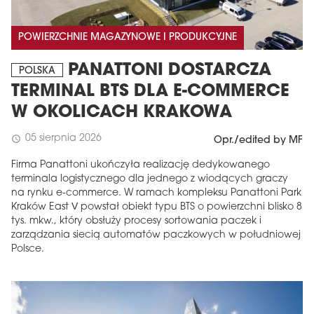
POWIERZCHNIE MAGAZYNOWE I PRODUKCYJNE
PANATTONI DOSTARCZA
POLSKA
TERMINAL BTS DLA E-COMMERCE
W OKOLICACH KRAKOWA
05 sierpnia 2026
schedule
Opr./edited by MF
Firma Panattoni ukończyła realizację dedykowanego
terminala logistycznego dla jednego z wiodących graczy
na rynku e-commerce. W ramach kompleksu Panattoni Park
Kraków East V powstał obiekt typu BTS o powierzchni blisko 8
tys. mkw., który obsłuży procesy sortowania paczek i
zarządzania siecią automatów paczkowych w południowej
Polsce.