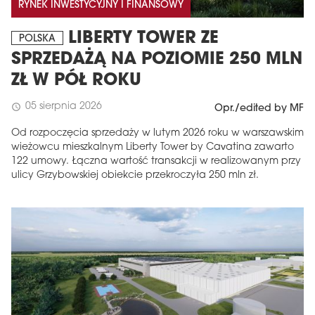
RYNEK INWESTYCYJNY I FINANSOWY
LIBERTY TOWER ZE
POLSKA
SPRZEDAŻĄ NA POZIOMIE 250 MLN
ZŁ W PÓŁ ROKU
05 sierpnia 2026
schedule
Opr./edited by MF
Od rozpoczęcia sprzedaży w lutym 2026 roku w warszawskim
wieżowcu mieszkalnym Liberty Tower by Cavatina zawarto
122 umowy. Łączna wartość transakcji w realizowanym przy
ulicy Grzybowskiej obiekcie przekroczyła 250 mln zł.