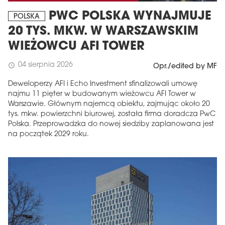
PWC POLSKA WYNAJMUJE
POLSKA
20 TYS. MKW. W WARSZAWSKIM
WIEŻOWCU AFI TOWER
04 sierpnia 2026
schedule
Opr./edited by MF
Deweloperzy AFI i Echo Investment sfinalizowali umowę
najmu 11 pięter w budowanym wieżowcu AFI Tower w
Warszawie. Głównym najemcą obiektu, zajmując około 20
tys. mkw. powierzchni biurowej, została firma doradcza PwC
Polska. Przeprowadzka do nowej siedziby zaplanowana jest
na początek 2029 roku.