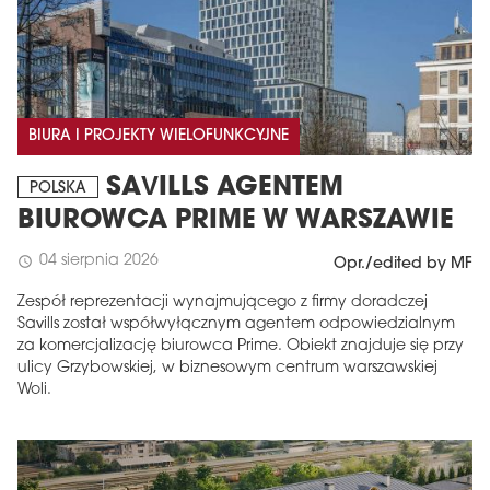
BIURA I PROJEKTY WIELOFUNKCYJNE
SAVILLS AGENTEM
POLSKA
BIUROWCA PRIME W WARSZAWIE
04 sierpnia 2026
schedule
Opr./edited by MF
Zespół reprezentacji wynajmującego z firmy doradczej
Savills został współwyłącznym agentem odpowiedzialnym
za komercjalizację biurowca Prime. Obiekt znajduje się przy
ulicy Grzybowskiej, w biznesowym centrum warszawskiej
Woli.