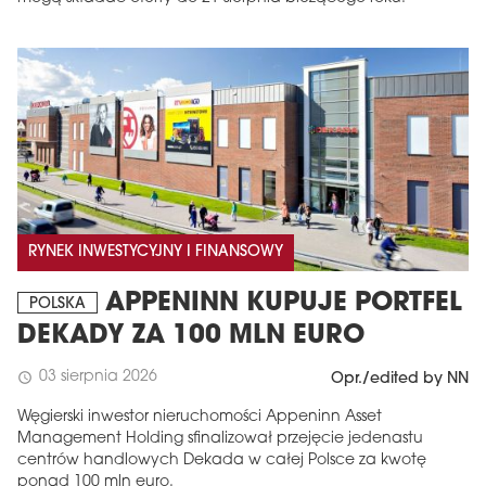
RYNEK INWESTYCYJNY I FINANSOWY
APPENINN KUPUJE PORTFEL
POLSKA
DEKADY ZA 100 MLN EURO
03 sierpnia 2026
schedule
Opr./edited by NN
Węgierski inwestor nieruchomości Appeninn Asset
Management Holding sfinalizował przejęcie jedenastu
centrów handlowych Dekada w całej Polsce za kwotę
ponad 100 mln euro.