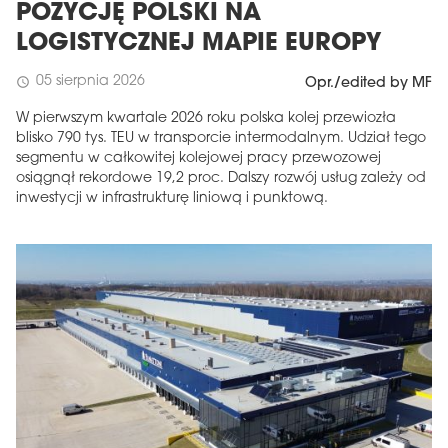
POZYCJĘ POLSKI NA
LOGISTYCZNEJ MAPIE EUROPY
05 sierpnia 2026
schedule
Opr./edited by MF
W pierwszym kwartale 2026 roku polska kolej przewiozła
blisko 790 tys. TEU w transporcie intermodalnym. Udział tego
segmentu w całkowitej kolejowej pracy przewozowej
osiągnął rekordowe 19,2 proc. Dalszy rozwój usług zależy od
inwestycji w infrastrukturę liniową i punktową.