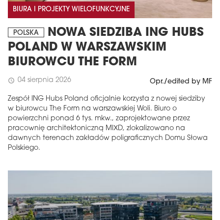
BIURA I PROJEKTY WIELOFUNKCYJNE
NOWA SIEDZIBA ING HUBS
POLSKA
POLAND W WARSZAWSKIM
BIUROWCU THE FORM
04 sierpnia 2026
schedule
Opr./edited by MF
Zespół ING Hubs Poland oficjalnie korzysta z nowej siedziby
w biurowcu The Form na warszawskiej Woli. Biuro o
powierzchni ponad 6 tys. mkw., zaprojektowane przez
pracownię architektoniczną MIXD, zlokalizowano na
dawnych terenach zakładów poligraficznych Domu Słowa
Polskiego.