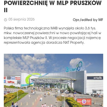
POWIERZCHNIĘ W MLP PRUSZKÓW
II
05 sierpnia 2026
schedule
Opr./edited by MF
Polska firma technologiczna M4B wynajęła około 3,6 tys.
mkw. nowoczesnej powierzchni w nowo powstającej hali w
kompleksie MLP Pruszków II. W procesie negocjacji najemcę
reprezentowała agencja doradcza NXT Property.