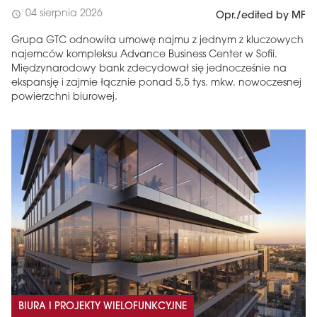
04 sierpnia 2026
schedule
Opr./edited by MF
Grupa GTC odnowiła umowę najmu z jednym z kluczowych
najemców kompleksu Advance Business Center w Sofii.
Międzynarodowy bank zdecydował się jednocześnie na
ekspansję i zajmie łącznie ponad 5,5 tys. mkw. nowoczesnej
powierzchni biurowej.
BIURA I PROJEKTY WIELOFUNKCYJNE