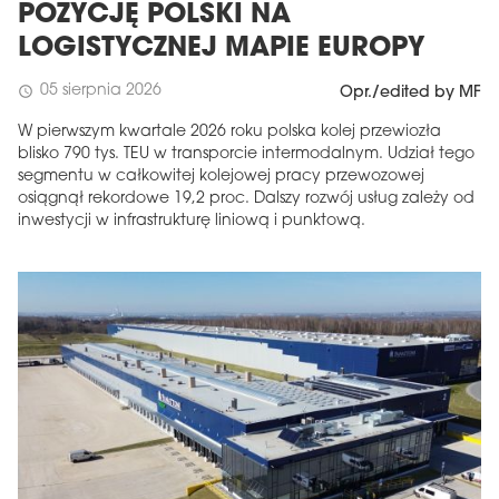
POZYCJĘ POLSKI NA
LOGISTYCZNEJ MAPIE EUROPY
05 sierpnia 2026
schedule
Opr./edited by MF
W pierwszym kwartale 2026 roku polska kolej przewiozła
blisko 790 tys. TEU w transporcie intermodalnym. Udział tego
segmentu w całkowitej kolejowej pracy przewozowej
osiągnął rekordowe 19,2 proc. Dalszy rozwój usług zależy od
inwestycji w infrastrukturę liniową i punktową.