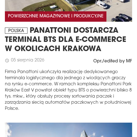
POWIERZCHNIE MAGAZYNOWE I PRODUKCYJNE
PANATTONI DOSTARCZA
POLSKA
TERMINAL BTS DLA E-COMMERCE
W OKOLICACH KRAKOWA
05 sierpnia 2026
schedule
Opr./edited by MF
Firma Panattoni ukończyła realizację dedykowanego
terminala logistycznego dla jednego z wiodących graczy
na rynku e-commerce. W ramach kompleksu Panattoni Park
Kraków East V powstał obiekt typu BTS o powierzchni blisko 8
tys. mkw., który obsłuży procesy sortowania paczek i
zarządzania siecią automatów paczkowych w południowej
Polsce.