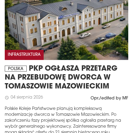
INFRASTRUKTURA
PKP OGŁASZA PRZETARG
POLSKA
NA PRZEBUDOWĘ DWORCA W
TOMASZOWIE MAZOWIECKIM
04 sierpnia 2026
schedule
Opr./edited by MF
Polskie Koleje Państwowe planują kompleksową
modernizację dworca w Tomaszowie Mazowieckim. Po
zakończeniu fazy projektowej spółka ogłosiła przetarg na
wybór generalnego wykonawcy. Zainteresowane firmy
mogą składać oferty do 21 sierpnia bieżącego roku.