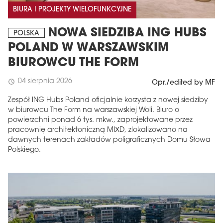
BIURA I PROJEKTY WIELOFUNKCYJNE
NOWA SIEDZIBA ING HUBS
POLSKA
POLAND W WARSZAWSKIM
BIUROWCU THE FORM
04 sierpnia 2026
schedule
Opr./edited by MF
Zespół ING Hubs Poland oficjalnie korzysta z nowej siedziby
w biurowcu The Form na warszawskiej Woli. Biuro o
powierzchni ponad 6 tys. mkw., zaprojektowane przez
pracownię architektoniczną MIXD, zlokalizowano na
dawnych terenach zakładów poligraficznych Domu Słowa
Polskiego.