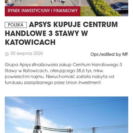
RYNEK INWESTYCYJNY I FINANSOWY
APSYS KUPUJE CENTRUM
POLSKA
HANDLOWE 3 STAWY W
KATOWICACH
05 sierpnia 2026
schedule
Opr./edited by MF
Grupa Apsys sfinalizowała zakup Centrum Handlowego 3
Stawy w Katowicach, oferującego 38,6 tys. mkw.
powierzchni najmu. Nieruchomość została nabyta od
funduszu zarządzanego przez Union Investment.