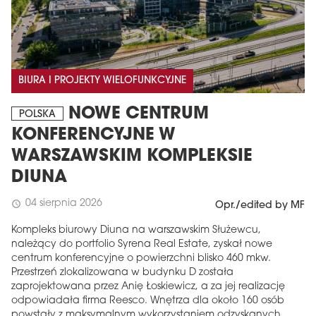
BIURA I PROJEKTY WIELOFUNKCYJNE
NOWE CENTRUM
POLSKA
KONFERENCYJNE W
WARSZAWSKIM KOMPLEKSIE
DIUNA
04 sierpnia 2026
schedule
Opr./edited by MF
Kompleks biurowy Diuna na warszawskim Służewcu,
należący do portfolio Syrena Real Estate, zyskał nowe
centrum konferencyjne o powierzchni blisko 460 mkw.
Przestrzeń zlokalizowana w budynku D została
zaprojektowana przez Anię Łoskiewicz, a za jej realizację
odpowiadała firma Reesco. Wnętrza dla około 160 osób
powstały z maksymalnym wykorzystaniem odzyskanych