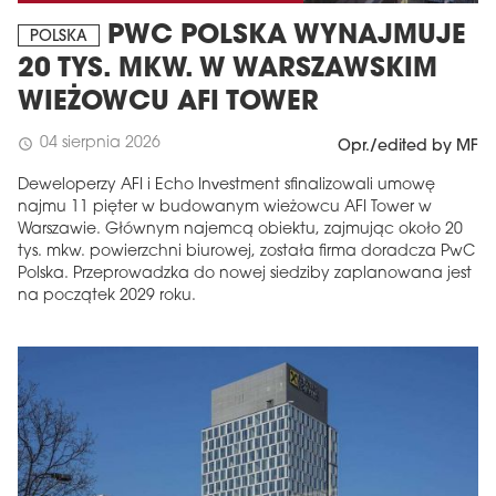
PWC POLSKA WYNAJMUJE
POLSKA
20 TYS. MKW. W WARSZAWSKIM
WIEŻOWCU AFI TOWER
04 sierpnia 2026
schedule
Opr./edited by MF
Deweloperzy AFI i Echo Investment sfinalizowali umowę
najmu 11 pięter w budowanym wieżowcu AFI Tower w
Warszawie. Głównym najemcą obiektu, zajmując około 20
tys. mkw. powierzchni biurowej, została firma doradcza PwC
Polska. Przeprowadzka do nowej siedziby zaplanowana jest
na początek 2029 roku.