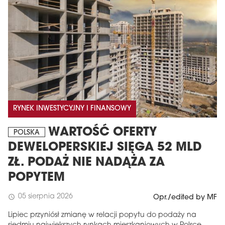
RYNEK INWESTYCYJNY I FINANSOWY
MAGAZYN
WARTOŚĆ OFERTY
POLSKA
Wydanie 6 (308)
DEWELOPERSKIEJ SIĘGA 52 MLD
CZERWIEC 2026
ZŁ. PODAŻ NIE NADĄŻA ZA
arrow_forward
Więcej w tym wydaniu
POPYTEM
Zamów teraz!
05 sierpnia 2026
schedule
Opr./edited by MF
Lipiec przyniósł zmianę w relacji popytu do podaży na