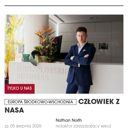
TYLKO U NAS
CZŁOWIEK Z
EUROPA ŚRODKOWO-WSCHODNIA
NASA
Nathan North
05 sierpnia 2026
redaktor zarządzający sekcji
schedule