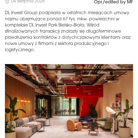
04 sierpnia 2026
schedule
Opr./edited by MF
DL Invest Group podpisała w ostatnich miesiącach umowy
najmu obejmujące ponad 67 tys. mkw. powierzchni w
kompleksie DL Invest Park Bielsko-Biała. Wśród
sfinalizowanych transakcji znalazły się długoterminowe
przedłużenia kontraktów z dotychczasowymi klientami oraz
nowe umowy z firmami z sektora produkcyjnego i
logistycznego.