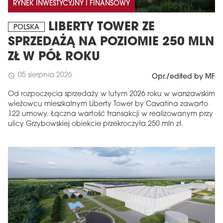
RYNEK INWESTYCYJNY I FINANSOWY
LIBERTY TOWER ZE
POLSKA
SPRZEDAŻĄ NA POZIOMIE 250 MLN
ZŁ W PÓŁ ROKU
05 sierpnia 2026
schedule
Opr./edited by MF
Od rozpoczęcia sprzedaży w lutym 2026 roku w warszawskim
wieżowcu mieszkalnym Liberty Tower by Cavatina zawarto
122 umowy. Łączna wartość transakcji w realizowanym przy
ulicy Grzybowskiej obiekcie przekroczyła 250 mln zł.