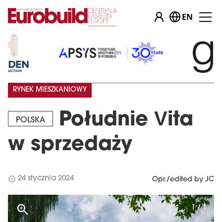
EN
RYNEK MIESZKANIOWY
Południe Vita
POLSKA
w sprzedaży
schedule
24 stycznia 2024
Opr./edited by JC
1 / 1