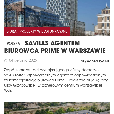
BIURA I PROJEKTY WIELOFUNKCYJNE
SAVILLS AGENTEM
POLSKA
BIUROWCA PRIME W WARSZAWIE
04 sierpnia 2026
schedule
Opr./edited by MF
Zespół reprezentacji wynajmującego z firmy doradczej
Savills został współwyłącznym agentem odpowiedzialnym
za komercjalizację biurowca Prime. Obiekt znajduje się przy
ulicy Grzybowskiej, w biznesowym centrum warszawskiej
Woli.