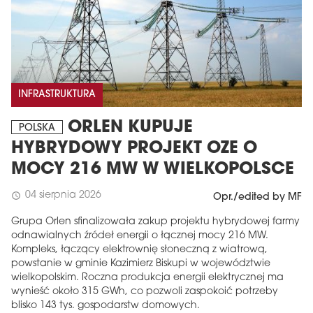
INFRASTRUKTURA
ORLEN KUPUJE
POLSKA
HYBRYDOWY PROJEKT OZE O
MOCY 216 MW W WIELKOPOLSCE
04 sierpnia 2026
schedule
Opr./edited by MF
Grupa Orlen sfinalizowała zakup projektu hybrydowej farmy
odnawialnych źródeł energii o łącznej mocy 216 MW.
Kompleks, łączący elektrownię słoneczną z wiatrową,
powstanie w gminie Kazimierz Biskupi w województwie
wielkopolskim. Roczna produkcja energii elektrycznej ma
wynieść około 315 GWh, co pozwoli zaspokoić potrzeby
blisko 143 tys. gospodarstw domowych.