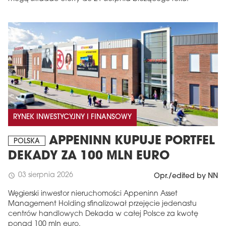
RYNEK INWESTYCYJNY I FINANSOWY
APPENINN KUPUJE PORTFEL
POLSKA
DEKADY ZA 100 MLN EURO
03 sierpnia 2026
schedule
Opr./edited by NN
Węgierski inwestor nieruchomości Appeninn Asset
Management Holding sfinalizował przejęcie jedenastu
centrów handlowych Dekada w całej Polsce za kwotę
ponad 100 mln euro.