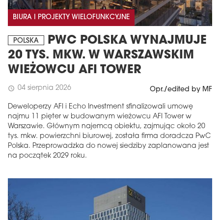
BIURA I PROJEKTY WIELOFUNKCYJNE
PWC POLSKA WYNAJMUJE
POLSKA
20 TYS. MKW. W WARSZAWSKIM
WIEŻOWCU AFI TOWER
04 sierpnia 2026
schedule
Opr./edited by MF
Deweloperzy AFI i Echo Investment sfinalizowali umowę
najmu 11 pięter w budowanym wieżowcu AFI Tower w
Warszawie. Głównym najemcą obiektu, zajmując około 20
tys. mkw. powierzchni biurowej, została firma doradcza PwC
Polska. Przeprowadzka do nowej siedziby zaplanowana jest
na początek 2029 roku.