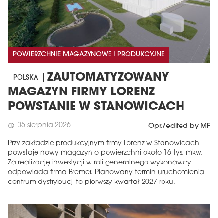
POWIERZCHNIE MAGAZYNOWE I PRODUKCYJNE
ZAUTOMATYZOWANY
POLSKA
MAGAZYN FIRMY LORENZ
POWSTANIE W STANOWICACH
05 sierpnia 2026
schedule
Opr./edited by MF
Przy zakładzie produkcyjnym firmy Lorenz w Stanowicach
powstaje nowy magazyn o powierzchni około 16 tys. mkw.
Za realizację inwestycji w roli generalnego wykonawcy
odpowiada firma Bremer. Planowany termin uruchomienia
centrum dystrybucji to pierwszy kwartał 2027 roku.