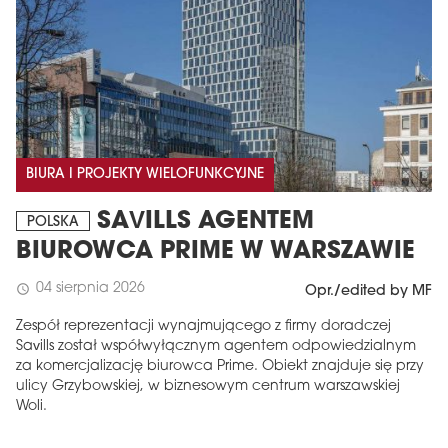
BIURA I PROJEKTY WIELOFUNKCYJNE
SAVILLS AGENTEM
POLSKA
BIUROWCA PRIME W WARSZAWIE
04 sierpnia 2026
schedule
Opr./edited by MF
Zespół reprezentacji wynajmującego z firmy doradczej
Savills został współwyłącznym agentem odpowiedzialnym
za komercjalizację biurowca Prime. Obiekt znajduje się przy
ulicy Grzybowskiej, w biznesowym centrum warszawskiej
Woli.