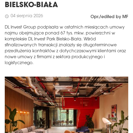
BIELSKO-BIAŁA
04 sierpnia 2026
schedule
Opr./edited by MF
DL Invest Group podpisała w ostatnich miesiącach umowy
najmu obejmujące ponad 67 tys. mkw. powierzchni w
kompleksie DL Invest Park Bielsko-Biała. Wśród
sfinalizowanych transakcji znalazły się długoterminowe
przedłużenia kontraktów z dotychczasowymi klientami oraz
nowe umowy z firmami z sektora produkcyjnego i
logistycznego.