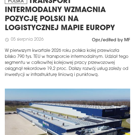
TRANSPORT
POLSKA
INTERMODALNY WZMACNIA
POZYCJĘ POLSKI NA
LOGISTYCZNEJ MAPIE EUROPY
05 sierpnia 2026
schedule
Opr./edited by MF
W pierwszym kwartale 2026 roku polska kolej przewiozła
blisko 790 tys. TEU w transporcie intermodalnym. Udział tego
segmentu w całkowitej kolejowej pracy przewozowej
osiągnął rekordowe 19,2 proc. Dalszy rozwój usług zależy od
inwestycji w infrastrukturę liniową i punktową.