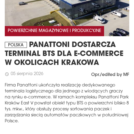
POWIERZCHNIE MAGAZYNOWE I PRODUKCYJNE
PANATTONI DOSTARCZA
POLSKA
TERMINAL BTS DLA E-COMMERCE
W OKOLICACH KRAKOWA
05 sierpnia 2026
schedule
Opr./edited by MF
Firma Panattoni ukończyła realizację dedykowanego
terminala logistycznego dla jednego z wiodących graczy
na rynku e-commerce. W ramach kompleksu Panattoni Park
Kraków East V powstał obiekt typu BTS o powierzchni blisko 8
tys. mkw., który obsłuży procesy sortowania paczek i
zarządzania siecią automatów paczkowych w południowej
Polsce.