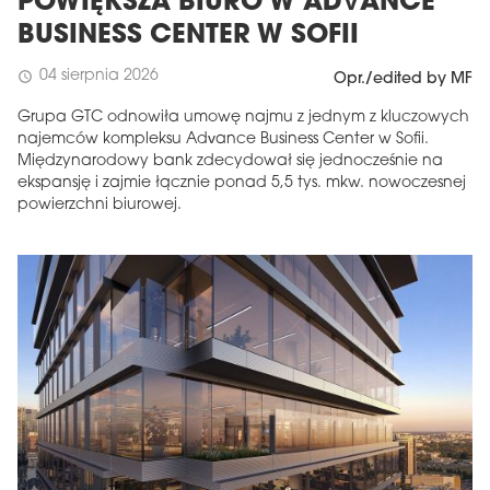
POWIĘKSZA BIURO W ADVANCE
BUSINESS CENTER W SOFII
04 sierpnia 2026
schedule
Opr./edited by MF
Grupa GTC odnowiła umowę najmu z jednym z kluczowych
najemców kompleksu Advance Business Center w Sofii.
Międzynarodowy bank zdecydował się jednocześnie na
ekspansję i zajmie łącznie ponad 5,5 tys. mkw. nowoczesnej
powierzchni biurowej.