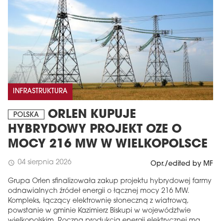
INFRASTRUKTURA
ORLEN KUPUJE
POLSKA
HYBRYDOWY PROJEKT OZE O
MOCY 216 MW W WIELKOPOLSCE
04 sierpnia 2026
schedule
Opr./edited by MF
Grupa Orlen sfinalizowała zakup projektu hybrydowej farmy
odnawialnych źródeł energii o łącznej mocy 216 MW.
Kompleks, łączący elektrownię słoneczną z wiatrową,
powstanie w gminie Kazimierz Biskupi w województwie
wielkopolskim. Roczna produkcja energii elektrycznej ma