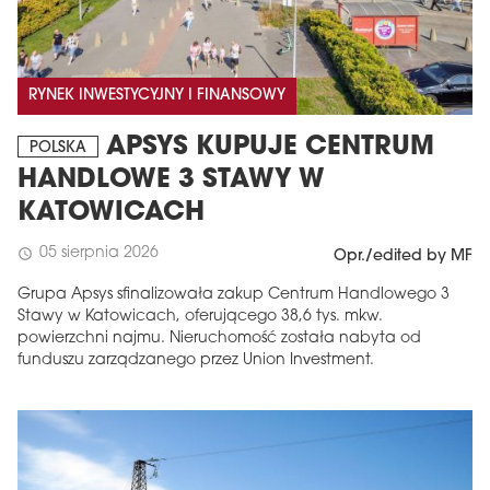
RYNEK INWESTYCYJNY I FINANSOWY
APSYS KUPUJE CENTRUM
POLSKA
HANDLOWE 3 STAWY W
KATOWICACH
05 sierpnia 2026
schedule
Opr./edited by MF
Grupa Apsys sfinalizowała zakup Centrum Handlowego 3
Stawy w Katowicach, oferującego 38,6 tys. mkw.
powierzchni najmu. Nieruchomość została nabyta od
funduszu zarządzanego przez Union Investment.