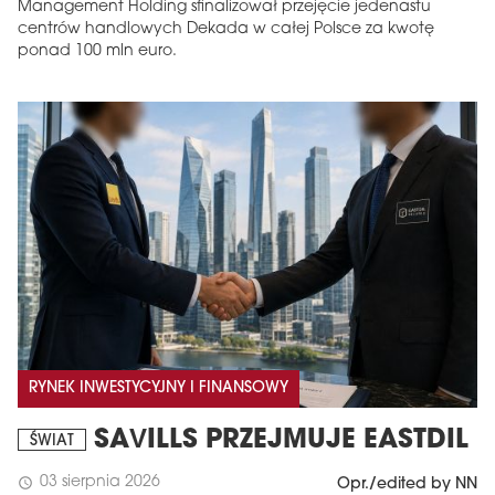
Management Holding sfinalizował przejęcie jedenastu
centrów handlowych Dekada w całej Polsce za kwotę
ponad 100 mln euro.
RYNEK INWESTYCYJNY I FINANSOWY
SAVILLS PRZEJMUJE EASTDIL
ŚWIAT
03 sierpnia 2026
schedule
Opr./edited by NN