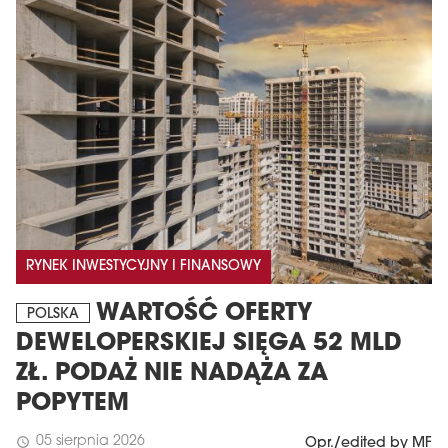
RYNEK INWESTYCYJNY I FINANSOWY
WARTOŚĆ OFERTY
POLSKA
DEWELOPERSKIEJ SIĘGA 52 MLD
ZŁ. PODAŻ NIE NADĄŻA ZA
POPYTEM
05 sierpnia 2026
schedule
Opr./edited by MF