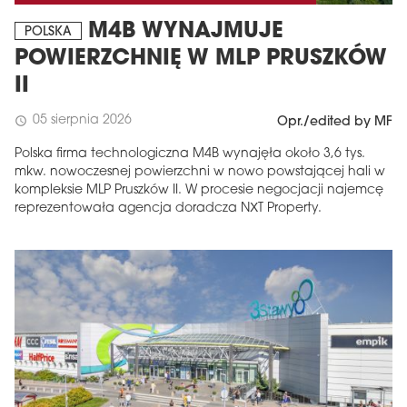
M4B WYNAJMUJE
POLSKA
POWIERZCHNIĘ W MLP PRUSZKÓW
II
05 sierpnia 2026
schedule
Opr./edited by MF
Polska firma technologiczna M4B wynajęła około 3,6 tys.
mkw. nowoczesnej powierzchni w nowo powstającej hali w
kompleksie MLP Pruszków II. W procesie negocjacji najemcę
reprezentowała agencja doradcza NXT Property.