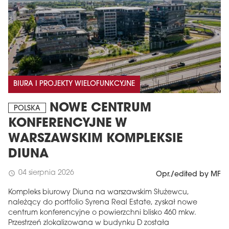
BIURA I PROJEKTY WIELOFUNKCYJNE
NOWE CENTRUM
POLSKA
KONFERENCYJNE W
WARSZAWSKIM KOMPLEKSIE
DIUNA
04 sierpnia 2026
schedule
Opr./edited by MF
Kompleks biurowy Diuna na warszawskim Służewcu,
należący do portfolio Syrena Real Estate, zyskał nowe
centrum konferencyjne o powierzchni blisko 460 mkw.
Przestrzeń zlokalizowana w budynku D została