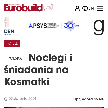
EN
HOTELE
Noclegi i
POLSKA
śniadania na
Kosmatki
schedule
09 sierpnia 2024
Opr./edited by MR