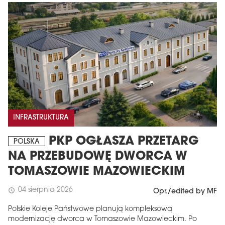
INFRASTRUKTURA
PKP OGŁASZA PRZETARG
POLSKA
NA PRZEBUDOWĘ DWORCA W
TOMASZOWIE MAZOWIECKIM
04 sierpnia 2026
schedule
Opr./edited by MF
Polskie Koleje Państwowe planują kompleksową
modernizację dworca w Tomaszowie Mazowieckim. Po