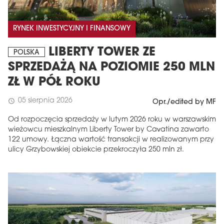
RYNEK INWESTYCYJNY I FINANSOWY
LIBERTY TOWER ZE
POLSKA
SPRZEDAŻĄ NA POZIOMIE 250 MLN
ZŁ W PÓŁ ROKU
05 sierpnia 2026
schedule
Opr./edited by MF
Od rozpoczęcia sprzedaży w lutym 2026 roku w warszawskim
wieżowcu mieszkalnym Liberty Tower by Cavatina zawarto
122 umowy. Łączna wartość transakcji w realizowanym przy
ulicy Grzybowskiej obiekcie przekroczyła 250 mln zł.