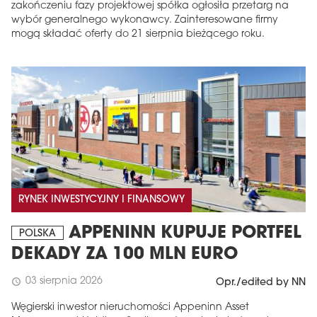
zakończeniu fazy projektowej spółka ogłosiła przetarg na
wybór generalnego wykonawcy. Zainteresowane firmy
mogą składać oferty do 21 sierpnia bieżącego roku.
RYNEK INWESTYCYJNY I FINANSOWY
APPENINN KUPUJE PORTFEL
POLSKA
DEKADY ZA 100 MLN EURO
03 sierpnia 2026
schedule
Opr./edited by NN
Węgierski inwestor nieruchomości Appeninn Asset