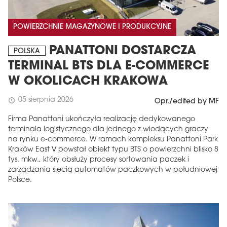
POWIERZCHNIE MAGAZYNOWE I PRODUKCYJNE
PANATTONI DOSTARCZA
POLSKA
TERMINAL BTS DLA E-COMMERCE
W OKOLICACH KRAKOWA
05 sierpnia 2026
schedule
Opr./edited by MF
Firma Panattoni ukończyła realizację dedykowanego
terminala logistycznego dla jednego z wiodących graczy
na rynku e-commerce. W ramach kompleksu Panattoni Park
Kraków East V powstał obiekt typu BTS o powierzchni blisko 8
tys. mkw., który obsłuży procesy sortowania paczek i
zarządzania siecią automatów paczkowych w południowej
Polsce.