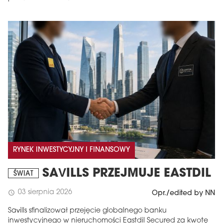
RYNEK INWESTYCYJNY I FINANSOWY
SAVILLS PRZEJMUJE EASTDIL
ŚWIAT
03 sierpnia 2026
schedule
Opr./edited by NN
Savills sfinalizował przejęcie globalnego banku
inwestycyjnego w nieruchomości Eastdil Secured za kwotę