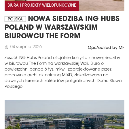
BIURA I PROJEKTY WIELOFUNKCYJNE
NOWA SIEDZIBA ING HUBS
POLSKA
POLAND W WARSZAWSKIM
BIUROWCU THE FORM
04 sierpnia 2026
schedule
Opr./edited by MF
Zespół ING Hubs Poland oficjalnie korzysta z nowej siedziby
w biurowcu The Form na warszawskiej Woli. Biuro o
powierzchni ponad 6 tys. mkw., zaprojektowane przez
pracownię architektoniczną MIXD, zlokalizowano na
dawnych terenach zakładów poligraficznych Domu Słowa
Polskiego.