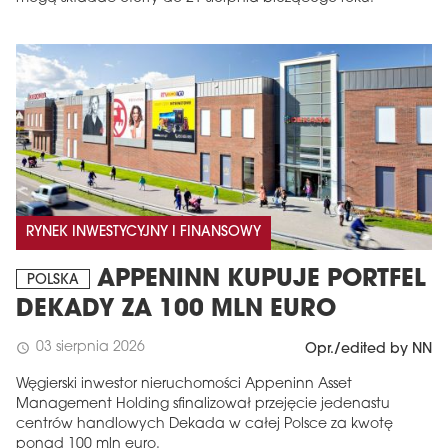
RYNEK INWESTYCYJNY I FINANSOWY
APPENINN KUPUJE PORTFEL
POLSKA
DEKADY ZA 100 MLN EURO
03 sierpnia 2026
schedule
Opr./edited by NN
Węgierski inwestor nieruchomości Appeninn Asset
Management Holding sfinalizował przejęcie jedenastu
centrów handlowych Dekada w całej Polsce za kwotę
ponad 100 mln euro.