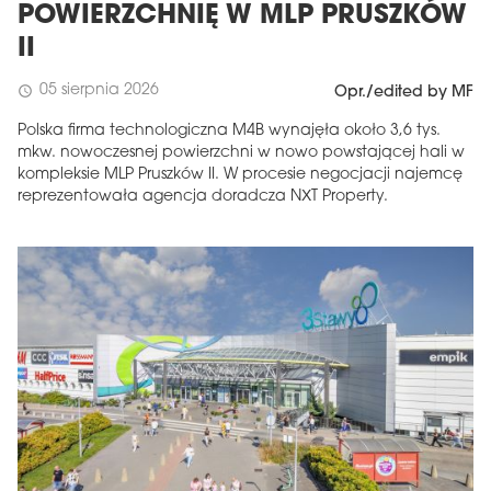
POWIERZCHNIĘ W MLP PRUSZKÓW
II
05 sierpnia 2026
schedule
Opr./edited by MF
Polska firma technologiczna M4B wynajęła około 3,6 tys.
mkw. nowoczesnej powierzchni w nowo powstającej hali w
kompleksie MLP Pruszków II. W procesie negocjacji najemcę
reprezentowała agencja doradcza NXT Property.