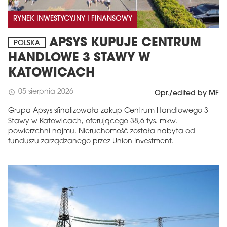
RYNEK INWESTYCYJNY I FINANSOWY
APSYS KUPUJE CENTRUM
POLSKA
HANDLOWE 3 STAWY W
KATOWICACH
05 sierpnia 2026
schedule
Opr./edited by MF
Grupa Apsys sfinalizowała zakup Centrum Handlowego 3
Stawy w Katowicach, oferującego 38,6 tys. mkw.
powierzchni najmu. Nieruchomość została nabyta od
funduszu zarządzanego przez Union Investment.