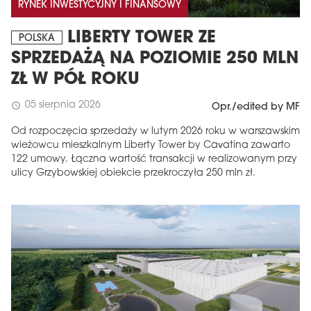
RYNEK INWESTYCYJNY I FINANSOWY
LIBERTY TOWER ZE
POLSKA
SPRZEDAŻĄ NA POZIOMIE 250 MLN
ZŁ W PÓŁ ROKU
05 sierpnia 2026
schedule
Opr./edited by MF
Od rozpoczęcia sprzedaży w lutym 2026 roku w warszawskim
wieżowcu mieszkalnym Liberty Tower by Cavatina zawarto
122 umowy. Łączna wartość transakcji w realizowanym przy
ulicy Grzybowskiej obiekcie przekroczyła 250 mln zł.