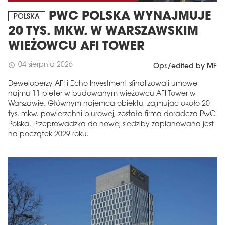
PWC POLSKA WYNAJMUJE
POLSKA
20 TYS. MKW. W WARSZAWSKIM
WIEŻOWCU AFI TOWER
04 sierpnia 2026
schedule
Opr./edited by MF
Deweloperzy AFI i Echo Investment sfinalizowali umowę
najmu 11 pięter w budowanym wieżowcu AFI Tower w
Warszawie. Głównym najemcą obiektu, zajmując około 20
tys. mkw. powierzchni biurowej, została firma doradcza PwC
Polska. Przeprowadzka do nowej siedziby zaplanowana jest
na początek 2029 roku.