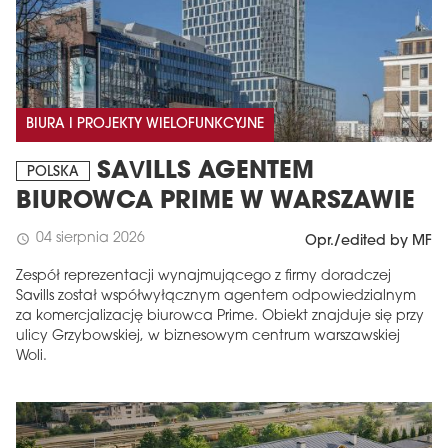
BIURA I PROJEKTY WIELOFUNKCYJNE
SAVILLS AGENTEM
POLSKA
BIUROWCA PRIME W WARSZAWIE
04 sierpnia 2026
schedule
Opr./edited by MF
Zespół reprezentacji wynajmującego z firmy doradczej
Savills został współwyłącznym agentem odpowiedzialnym
za komercjalizację biurowca Prime. Obiekt znajduje się przy
ulicy Grzybowskiej, w biznesowym centrum warszawskiej
Woli.