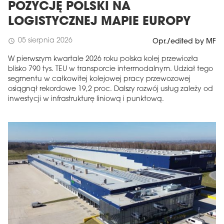
POZYCJĘ POLSKI NA
LOGISTYCZNEJ MAPIE EUROPY
05 sierpnia 2026
schedule
Opr./edited by MF
W pierwszym kwartale 2026 roku polska kolej przewiozła
blisko 790 tys. TEU w transporcie intermodalnym. Udział tego
segmentu w całkowitej kolejowej pracy przewozowej
osiągnął rekordowe 19,2 proc. Dalszy rozwój usług zależy od
inwestycji w infrastrukturę liniową i punktową.