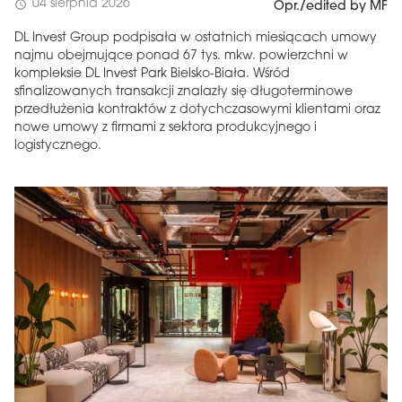
04 sierpnia 2026
schedule
Opr./edited by MF
DL Invest Group podpisała w ostatnich miesiącach umowy
najmu obejmujące ponad 67 tys. mkw. powierzchni w
kompleksie DL Invest Park Bielsko-Biała. Wśród
sfinalizowanych transakcji znalazły się długoterminowe
przedłużenia kontraktów z dotychczasowymi klientami oraz
nowe umowy z firmami z sektora produkcyjnego i
logistycznego.