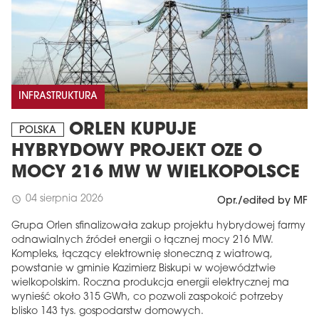
INFRASTRUKTURA
ORLEN KUPUJE
POLSKA
HYBRYDOWY PROJEKT OZE O
MOCY 216 MW W WIELKOPOLSCE
04 sierpnia 2026
schedule
Opr./edited by MF
Grupa Orlen sfinalizowała zakup projektu hybrydowej farmy
odnawialnych źródeł energii o łącznej mocy 216 MW.
Kompleks, łączący elektrownię słoneczną z wiatrową,
powstanie w gminie Kazimierz Biskupi w województwie
wielkopolskim. Roczna produkcja energii elektrycznej ma
wynieść około 315 GWh, co pozwoli zaspokoić potrzeby
blisko 143 tys. gospodarstw domowych.