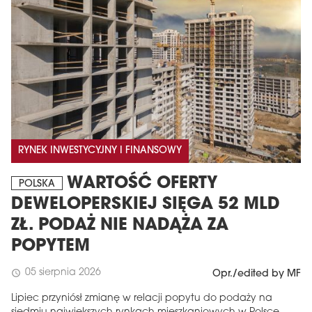
RYNEK INWESTYCYJNY I FINANSOWY
WARTOŚĆ OFERTY
POLSKA
DEWELOPERSKIEJ SIĘGA 52 MLD
ZŁ. PODAŻ NIE NADĄŻA ZA
POPYTEM
05 sierpnia 2026
schedule
Opr./edited by MF
Lipiec przyniósł zmianę w relacji popytu do podaży na