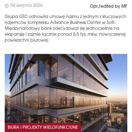
04 sierpnia 2026
schedule
Opr./edited by MF
Grupa GTC odnowiła umowę najmu z jednym z kluczowych
najemców kompleksu Advance Business Center w Sofii.
Międzynarodowy bank zdecydował się jednocześnie na
ekspansję i zajmie łącznie ponad 5,5 tys. mkw. nowoczesnej
powierzchni biurowej.
BIURA I PROJEKTY WIELOFUNKCYJNE