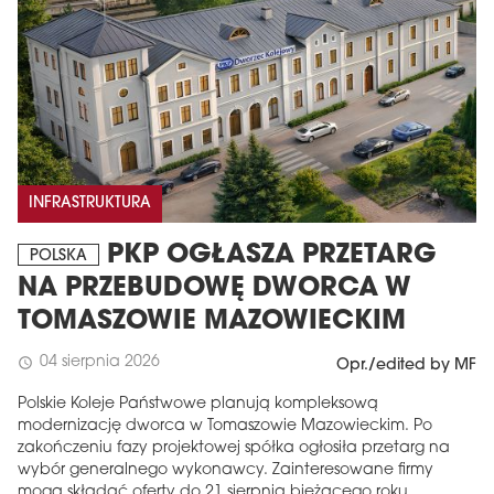
INFRASTRUKTURA
PKP OGŁASZA PRZETARG
POLSKA
NA PRZEBUDOWĘ DWORCA W
TOMASZOWIE MAZOWIECKIM
04 sierpnia 2026
schedule
Opr./edited by MF
Polskie Koleje Państwowe planują kompleksową
modernizację dworca w Tomaszowie Mazowieckim. Po
zakończeniu fazy projektowej spółka ogłosiła przetarg na
wybór generalnego wykonawcy. Zainteresowane firmy
mogą składać oferty do 21 sierpnia bieżącego roku.