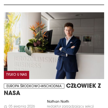
TYLKO U NAS
CZŁOWIEK Z
EUROPA ŚRODKOWO-WSCHODNIA
NASA
Nathan North
05 sierpnia 2026
redaktor zarządzający sekcji
schedule