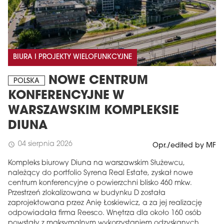
BIURA I PROJEKTY WIELOFUNKCYJNE
NOWE CENTRUM
POLSKA
KONFERENCYJNE W
WARSZAWSKIM KOMPLEKSIE
DIUNA
04 sierpnia 2026
schedule
Opr./edited by MF
Kompleks biurowy Diuna na warszawskim Służewcu,
należący do portfolio Syrena Real Estate, zyskał nowe
centrum konferencyjne o powierzchni blisko 460 mkw.
Przestrzeń zlokalizowana w budynku D została
zaprojektowana przez Anię Łoskiewicz, a za jej realizację
odpowiadała firma Reesco. Wnętrza dla około 160 osób
powstały z maksymalnym wykorzystaniem odzyskanych