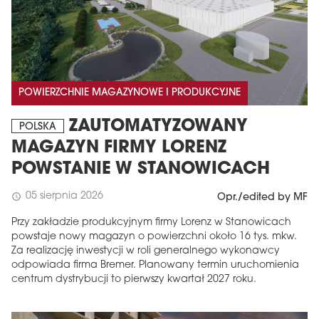
POWIERZCHNIE MAGAZYNOWE I PRODUKCYJNE
ZAUTOMATYZOWANY
POLSKA
MAGAZYN FIRMY LORENZ
POWSTANIE W STANOWICACH
05 sierpnia 2026
schedule
Opr./edited by MF
Przy zakładzie produkcyjnym firmy Lorenz w Stanowicach
powstaje nowy magazyn o powierzchni około 16 tys. mkw.
Za realizację inwestycji w roli generalnego wykonawcy
odpowiada firma Bremer. Planowany termin uruchomienia
centrum dystrybucji to pierwszy kwartał 2027 roku.