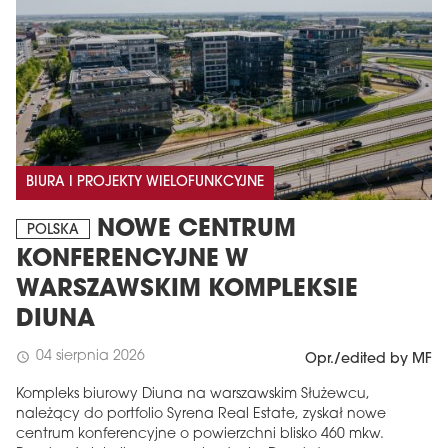
BIURA I PROJEKTY WIELOFUNKCYJNE
NOWE CENTRUM
POLSKA
KONFERENCYJNE W
WARSZAWSKIM KOMPLEKSIE
DIUNA
04 sierpnia 2026
schedule
Opr./edited by MF
Kompleks biurowy Diuna na warszawskim Służewcu,
należący do portfolio Syrena Real Estate, zyskał nowe
centrum konferencyjne o powierzchni blisko 460 mkw.