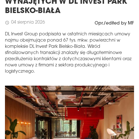
WYNAJĘTYCH W DL INVEST PARK
BIELSKO-BIAŁA
04 sierpnia 2026
schedule
Opr./edited by MF
DL Invest Group podpisała w ostatnich miesiącach umowy
najmu obejmujące ponad 67 tys. mkw. powierzchni w
kompleksie DL Invest Park Bielsko-Biała. Wśród
sfinalizowanych transakcji znalazły się długoterminowe
przedłużenia kontraktów z dotychczasowymi klientami oraz
nowe umowy z firmami z sektora produkcyjnego i
logistycznego.