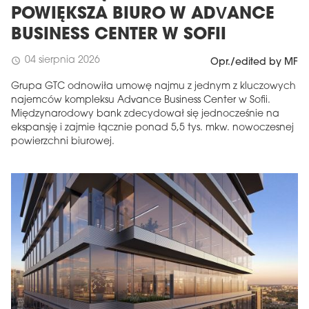
POWIĘKSZA BIURO W ADVANCE
BUSINESS CENTER W SOFII
04 sierpnia 2026
schedule
Opr./edited by MF
Grupa GTC odnowiła umowę najmu z jednym z kluczowych
najemców kompleksu Advance Business Center w Sofii.
Międzynarodowy bank zdecydował się jednocześnie na
ekspansję i zajmie łącznie ponad 5,5 tys. mkw. nowoczesnej
powierzchni biurowej.