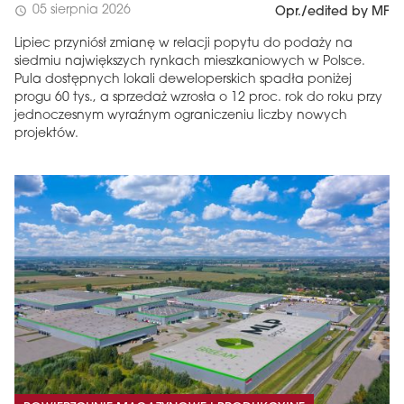
05 sierpnia 2026
schedule
Opr./edited by MF
Lipiec przyniósł zmianę w relacji popytu do podaży na
siedmiu największych rynkach mieszkaniowych w Polsce.
Pula dostępnych lokali deweloperskich spadła poniżej
progu 60 tys., a sprzedaż wzrosła o 12 proc. rok do roku przy
jednoczesnym wyraźnym ograniczeniu liczby nowych
projektów.