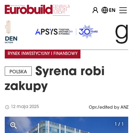
EN
RYNEK INWESTYCYJNY I FINANSOWY
Syrena robi
POLSKA
zakupy
schedule
12 maja 2025
Opr./edited by ANZ
1 / 1