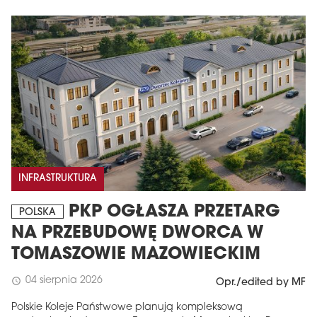
INFRASTRUKTURA
PKP OGŁASZA PRZETARG
POLSKA
NA PRZEBUDOWĘ DWORCA W
TOMASZOWIE MAZOWIECKIM
04 sierpnia 2026
schedule
Opr./edited by MF
Polskie Koleje Państwowe planują kompleksową