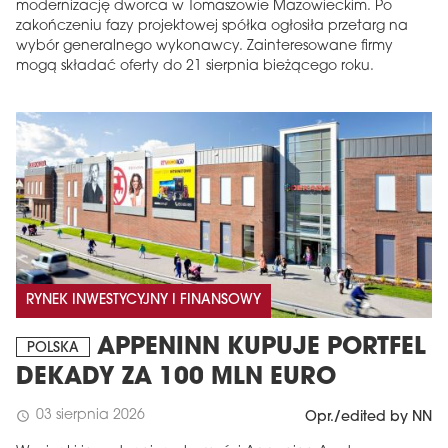
modernizację dworca w Tomaszowie Mazowieckim. Po
zakończeniu fazy projektowej spółka ogłosiła przetarg na
wybór generalnego wykonawcy. Zainteresowane firmy
mogą składać oferty do 21 sierpnia bieżącego roku.
RYNEK INWESTYCYJNY I FINANSOWY
APPENINN KUPUJE PORTFEL
POLSKA
DEKADY ZA 100 MLN EURO
03 sierpnia 2026
schedule
Opr./edited by NN