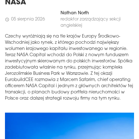
NASA
Nathan North
05 sierpnia 2026
redaktor zarządzający sekcji
schedule
angielskiej
Czechy wyróżniają się na tle krajów Europy Środkowo-
Wschodniej jako rynek, z którego pochodzi największy
wolumen krajowego kapitału inwestowanego w regionie.
Teraz NASA Capital wchodzi do Polski z nowym funduszem
inwestycyjnym skierowanym do polskich inwestorów. Spółka
zadebiutowała właśnie na rynku, przejmując kompleks
Jerozolimskie Business Park w Warszawie. Z tej okazji
EurobuildCEE rozmawia z Marcem Safarim, chief operating
officerem NASA Capital i jednym z głównych architektów tej
transakcji, o planach budowy portfela nieruchomości w
Polsce oraz dalszej strategii rozwoju firmy na tym rynku.