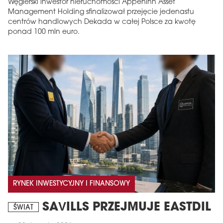
Węgierski inwestor nieruchomości Appeninn Asset
Management Holding sfinalizował przejęcie jedenastu
centrów handlowych Dekada w całej Polsce za kwotę
ponad 100 mln euro.
RYNEK INWESTYCYJNY I FINANSOWY
SAVILLS PRZEJMUJE EASTDIL
ŚWIAT