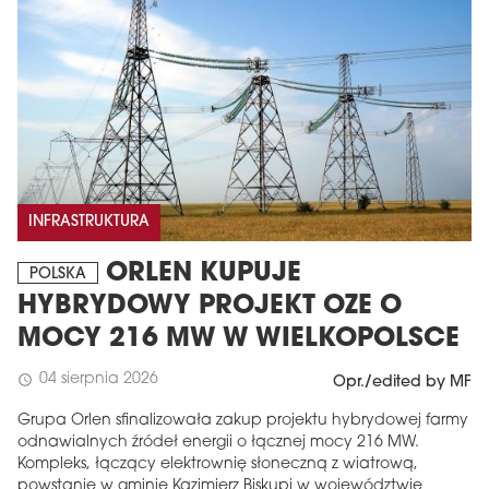
INFRASTRUKTURA
ORLEN KUPUJE
POLSKA
HYBRYDOWY PROJEKT OZE O
MOCY 216 MW W WIELKOPOLSCE
04 sierpnia 2026
schedule
Opr./edited by MF
Grupa Orlen sfinalizowała zakup projektu hybrydowej farmy
odnawialnych źródeł energii o łącznej mocy 216 MW.
Kompleks, łączący elektrownię słoneczną z wiatrową,
powstanie w gminie Kazimierz Biskupi w województwie