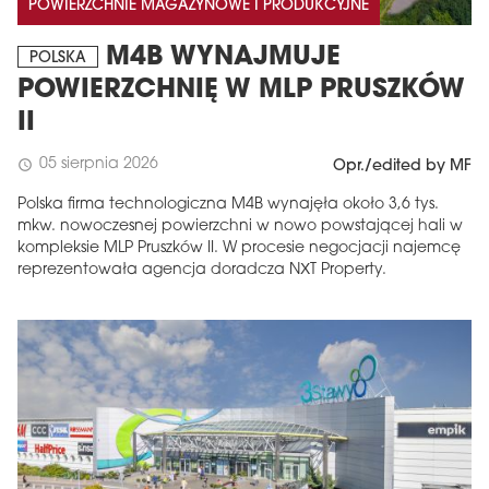
POWIERZCHNIE MAGAZYNOWE I PRODUKCYJNE
M4B WYNAJMUJE
POLSKA
POWIERZCHNIĘ W MLP PRUSZKÓW
II
05 sierpnia 2026
schedule
Opr./edited by MF
Polska firma technologiczna M4B wynajęła około 3,6 tys.
mkw. nowoczesnej powierzchni w nowo powstającej hali w
kompleksie MLP Pruszków II. W procesie negocjacji najemcę
reprezentowała agencja doradcza NXT Property.