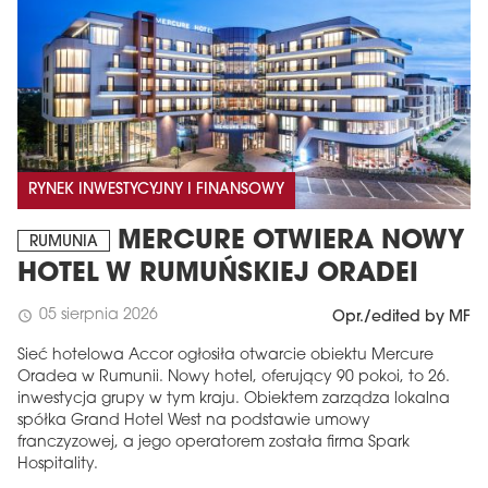
RYNEK INWESTYCYJNY I FINANSOWY
MERCURE OTWIERA NOWY
RUMUNIA
HOTEL W RUMUŃSKIEJ ORADEI
05 sierpnia 2026
schedule
Opr./edited by MF
Sieć hotelowa Accor ogłosiła otwarcie obiektu Mercure
Oradea w Rumunii. Nowy hotel, oferujący 90 pokoi, to 26.
inwestycja grupy w tym kraju. Obiektem zarządza lokalna
spółka Grand Hotel West na podstawie umowy
franczyzowej, a jego operatorem została firma Spark
Hospitality.