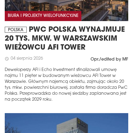
BIURA I PROJEKTY WIELOFUNKCYJNE
PWC POLSKA WYNAJMUJE
POLSKA
20 TYS. MKW. W WARSZAWSKIM
WIEŻOWCU AFI TOWER
04 sierpnia 2026
schedule
Opr./edited by MF
Deweloperzy AFI i Echo Investment sfinalizowali umowę
najmu 11 pięter w budowanym wieżowcu AFI Tower w
Warszawie. Głównym najemcą obiektu, zajmując około 20
tys. mkw. powierzchni biurowej, została firma doradcza PwC
Polska. Przeprowadzka do nowej siedziby zaplanowana jest
na początek 2029 roku.