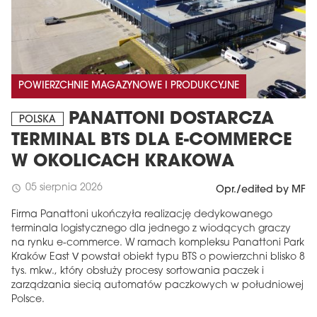
POWIERZCHNIE MAGAZYNOWE I PRODUKCYJNE
PANATTONI DOSTARCZA
POLSKA
TERMINAL BTS DLA E-COMMERCE
W OKOLICACH KRAKOWA
05 sierpnia 2026
schedule
Opr./edited by MF
Firma Panattoni ukończyła realizację dedykowanego
terminala logistycznego dla jednego z wiodących graczy
na rynku e-commerce. W ramach kompleksu Panattoni Park
Kraków East V powstał obiekt typu BTS o powierzchni blisko 8
tys. mkw., który obsłuży procesy sortowania paczek i
zarządzania siecią automatów paczkowych w południowej
Polsce.