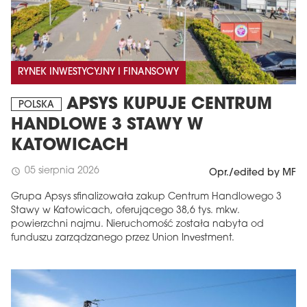
RYNEK INWESTYCYJNY I FINANSOWY
APSYS KUPUJE CENTRUM
POLSKA
HANDLOWE 3 STAWY W
KATOWICACH
05 sierpnia 2026
schedule
Opr./edited by MF
Grupa Apsys sfinalizowała zakup Centrum Handlowego 3
Stawy w Katowicach, oferującego 38,6 tys. mkw.
powierzchni najmu. Nieruchomość została nabyta od
funduszu zarządzanego przez Union Investment.