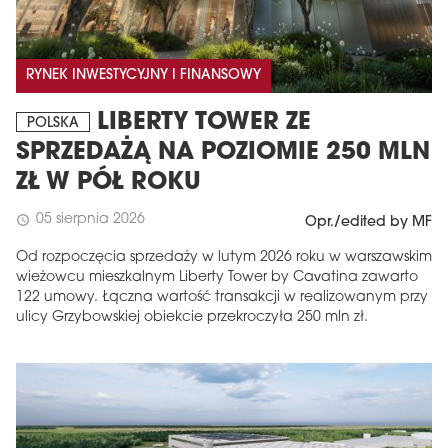
RYNEK INWESTYCYJNY I FINANSOWY
LIBERTY TOWER ZE
POLSKA
SPRZEDAŻĄ NA POZIOMIE 250 MLN
ZŁ W PÓŁ ROKU
05 sierpnia 2026
schedule
Opr./edited by MF
Od rozpoczęcia sprzedaży w lutym 2026 roku w warszawskim
wieżowcu mieszkalnym Liberty Tower by Cavatina zawarto
122 umowy. Łączna wartość transakcji w realizowanym przy
ulicy Grzybowskiej obiekcie przekroczyła 250 mln zł.