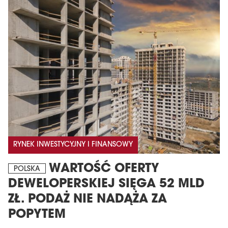
MAGAZYN
Wydanie 6 (308)
RYNEK INWESTYCYJNY I FINANSOWY
CZERWIEC 2026
arrow_forward
WARTOŚĆ OFERTY
Więcej w tym wydaniu
POLSKA
Zamów teraz!
DEWELOPERSKIEJ SIĘGA 52 MLD
ZŁ. PODAŻ NIE NADĄŻA ZA
POPYTEM