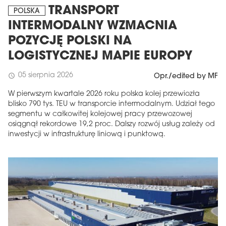
TRANSPORT
POLSKA
INTERMODALNY WZMACNIA
POZYCJĘ POLSKI NA
LOGISTYCZNEJ MAPIE EUROPY
05 sierpnia 2026
schedule
Opr./edited by MF
W pierwszym kwartale 2026 roku polska kolej przewiozła
blisko 790 tys. TEU w transporcie intermodalnym. Udział tego
segmentu w całkowitej kolejowej pracy przewozowej
osiągnął rekordowe 19,2 proc. Dalszy rozwój usług zależy od
inwestycji w infrastrukturę liniową i punktową.