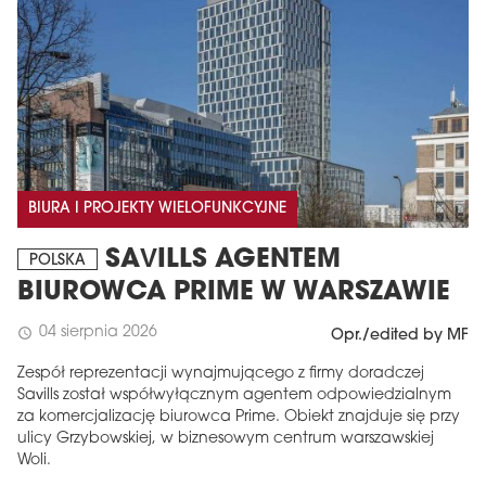
BIURA I PROJEKTY WIELOFUNKCYJNE
SAVILLS AGENTEM
POLSKA
BIUROWCA PRIME W WARSZAWIE
04 sierpnia 2026
schedule
Opr./edited by MF
Zespół reprezentacji wynajmującego z firmy doradczej
Savills został współwyłącznym agentem odpowiedzialnym
za komercjalizację biurowca Prime. Obiekt znajduje się przy
ulicy Grzybowskiej, w biznesowym centrum warszawskiej
Woli.