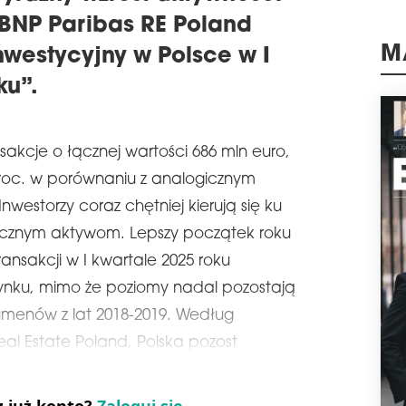
ZA 
 BNP Paribas RE Poland
Węgi
nwestycyjny w Polsce w I
Asse
M
prze
ku”.
Dek
mln 
schedule
0
sakcje o łącznej wartości 686 mln euro,
SAV
roc. w porównaniu z analogicznym
Savi
nwestorzy coraz chętniej kierują się ku
ban
East
tycznym aktywom. Lepszy początek roku
Bank
inwe
ansakcji w I kwartale 2025 roku
nale
 rynku, mimo że poziomy nadal pozostają
prze
umenów z lat 2018-2019. Według
schedule
0
al Estate Poland, Polska pozost
IN
EU
STA