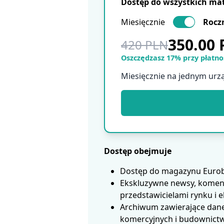
Dostęp do wszystkich ma
Miesięcznie
Rocz
350.00
420 PLN
Oszczędzasz 17% przy płatnoś
Miesięcznie na jednym urz
Dostęp obejmuje
Dostęp do magazynu Eurobui
Ekskluzywne newsy, koment
przedstawicielami rynku i 
Archiwum zawierające dane
komercyjnych i budownictwa