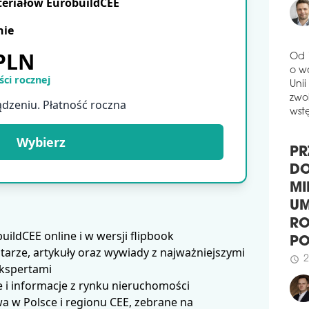
teriałów EurobuildCEE
GA
Firm
nie
han
 PLN
Wars
Inwe
Od 
ci rocznej
poro
o w
dals
Unii
ądzeniu. Płatność roczna
bud
zwol
Wars
wstę
Wybierz
schedule
3
WI
PR
I P
DO
Firm
MI
Olym
Tere
UM
pełn
ldCEE online i w wersji flipbook
RO
obi
arze, artykuły oraz wywiady z najważniejszymi
P
dzia
ekspertami
zmie
2
schedule
 i informacje z rynku nieruchomości
właś
prof
 w Polsce i regionu CEE, zebrane na