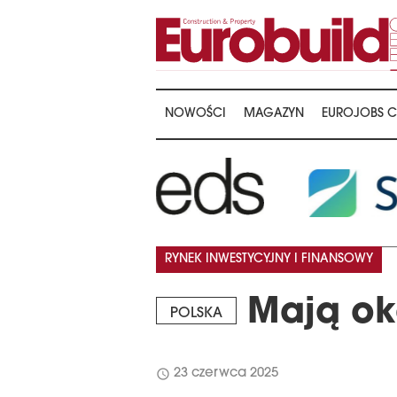
NOWOŚCI
MAGAZYN
EUROJOBS C
…
RYNEK INWESTYCYJNY I FINANSOWY
Mają ok
POLSKA
schedule
23 czerwca 2025