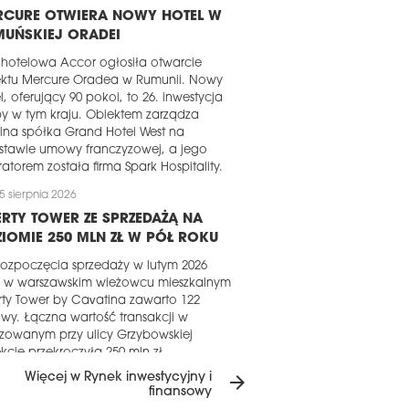
RCURE OTWIERA NOWY HOTEL W
MUŃSKIEJ ORADEI
 hotelowa Accor ogłosiła otwarcie
ektu Mercure Oradea w Rumunii. Nowy
l, oferujący 90 pokoi, to 26. inwestycja
y w tym kraju. Obiektem zarządza
lna spółka Grand Hotel West na
stawie umowy franczyzowej, a jego
atorem została firma Spark Hospitality.
5 sierpnia 2026
ERTY TOWER ZE SPRZEDAŻĄ NA
IOMIE 250 MLN ZŁ W PÓŁ ROKU
ozpoczęcia sprzedaży w lutym 2026
u w warszawskim wieżowcu mieszkalnym
rty Tower by Cavatina zawarto 122
y. Łączna wartość transakcji w
izowanym przy ulicy Grzybowskiej
kcie przekroczyła 250 mln zł.
Więcej w Rynek inwestycyjny i
arrow_forward
5 sierpnia 2026
finansowy
RTOŚĆ OFERTY DEWELOPERSKIEJ