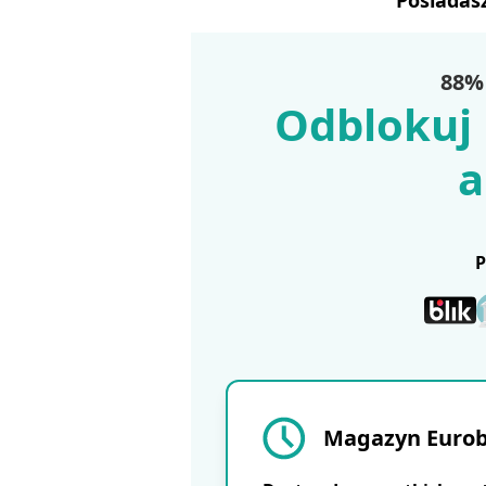
Posiadas
88% 
Odblokuj 
a
Magazyn Eurobu