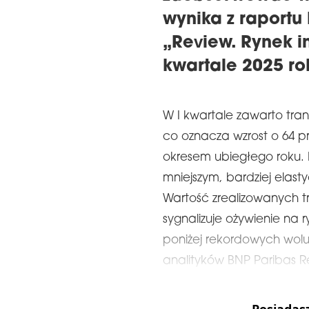
wynika z raportu
„Review. Rynek i
kwartale 2025 ro
W I kwartale zawarto tran
co oznacza wzrost o 64 p
okresem ubiegłego roku. I
mniejszym, bardziej elas
Wartość zrealizowanych tr
sygnalizuje ożywienie na
poniżej rekordowych wol
analityków BNP Paribas Re