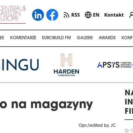
RSS
EN
Kontakt
EE
KOMENTARZE
EUROBUILD FM
GALERIE
AWARDS
KONF
N
I
o na magazyny
F
Opr./edited by JC
schedule
0