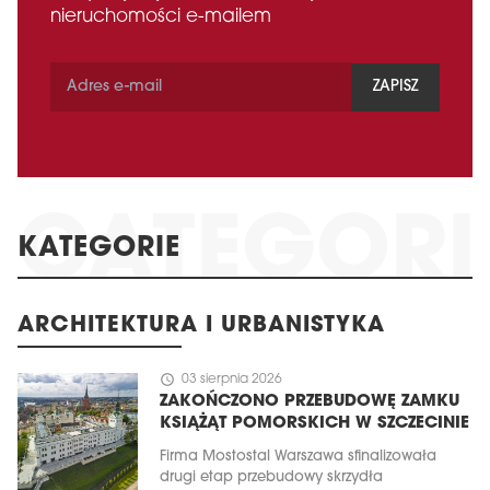
nieruchomości e-mailem
ZAPISZ
KATEGORIE
ARCHITEKTURA I URBANISTYKA
schedule
03 sierpnia 2026
ZAKOŃCZONO PRZEBUDOWĘ ZAMKU
KSIĄŻĄT POMORSKICH W SZCZECINIE
Firma Mostostal Warszawa sfinalizowała
drugi etap przebudowy skrzydła