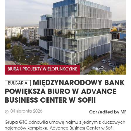
BIURA I PROJEKTY WIELOFUNKCYJNE
MIĘDZYNARODOWY BANK
BUŁGARIA
POWIĘKSZA BIURO W ADVANCE
BUSINESS CENTER W SOFII
04 sierpnia 2026
schedule
Opr./edited by MF
Grupa GTC odnowiła umowę najmu z jednym z kluczowych
najemców kompleksu Advance Business Center w Sofii.