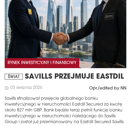
RYNEK INWESTYCYJNY I FINANSOWY
SAVILLS PRZEJMUJE EASTDIL
ŚWIAT
03 sierpnia 2026
schedule
Opr./edited by NN
Savills sfinalizował przejęcie globalnego banku
inwestycyjnego w nieruchomości Eastdil Secured za kwotę
około 827 mln GBP. Bank będzie teraz pełnił funkcję banku
inwestycyjnego w nieruchomości należącego do Savills
Group i został już przemianowany na Eastdil Secured Savills.