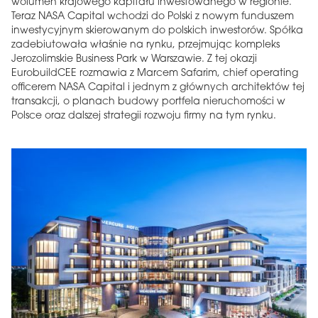
wolumen krajowego kapitału inwestowanego w regionie.
Teraz NASA Capital wchodzi do Polski z nowym funduszem
inwestycyjnym skierowanym do polskich inwestorów. Spółka
zadebiutowała właśnie na rynku, przejmując kompleks
Jerozolimskie Business Park w Warszawie. Z tej okazji
EurobuildCEE rozmawia z Marcem Safarim, chief operating
officerem NASA Capital i jednym z głównych architektów tej
transakcji, o planach budowy portfela nieruchomości w
Polsce oraz dalszej strategii rozwoju firmy na tym rynku.