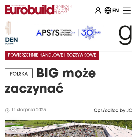
EN
POWIERZCHNIE HANDLOWE I ROZRYWKOWE
BIG może
POLSKA
zaczynać
schedule
11 sierpnia 2025
Opr./edited by JC
1 / 1