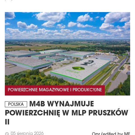
POWIERZCHNIE MAGAZYNOWE I PRODUKCYJNE
M4B WYNAJMUJE
POLSKA
POWIERZCHNIĘ W MLP PRUSZKÓW
II
05 sierpnia 2026
schedule
Opr./edited by MF