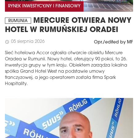
RYNEK INWESTYCYJNY I FINANSOWY
MERCURE OTWIERA NOWY
RUMUNIA
HOTEL W RUMUŃSKIEJ ORADEI
05 sierpnia 2026
schedule
Opr./edited by MF
Sieć hotelowa Accor ogłosiła otwarcie obiektu Mercure
Oradea w Rumunii. Nowy hotel, oferujący 90 pokoi, to 26.
inwestycja grupy w tym kraju. Obiektem zarządza lokalna
spółka Grand Hotel West na podstawie umowy
franczyzowej, a jego operatorem została firma Spark
Hospitality.