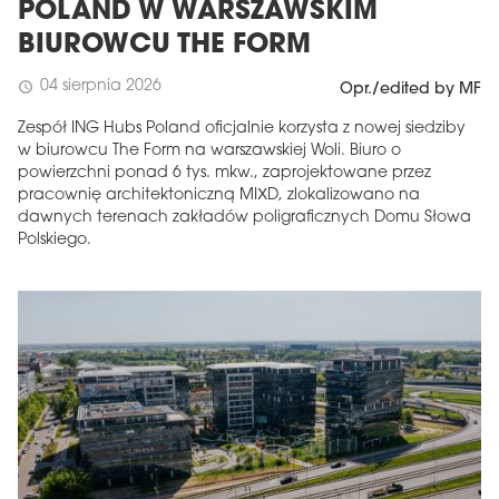
POLAND W WARSZAWSKIM
BIUROWCU THE FORM
04 sierpnia 2026
schedule
Opr./edited by MF
Zespół ING Hubs Poland oficjalnie korzysta z nowej siedziby
w biurowcu The Form na warszawskiej Woli. Biuro o
powierzchni ponad 6 tys. mkw., zaprojektowane przez
pracownię architektoniczną MIXD, zlokalizowano na
dawnych terenach zakładów poligraficznych Domu Słowa
Polskiego.