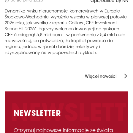
03 sierpnia 2026
schedule
Opr./edited by NN
Dynamika rynku nieruchomości komercyjnych w Europie
Środkowo-Wschodniej wyraźnie wzrosła w pierwszej połowie
2026 roku, jak wynika z raportu Colliers „CEE Investment
Scene H1 2026”. Łączny wolumen inwestycji na rynkach
CEE-6 osiągnął 5,8 mld euro – w porównaniu z 5,4 mld euro
rok wcześniej, co potwierdza, że ​​kapitał powraca do
regionu, jednak w sposób bardziej selektywny i
zdyscyplinowany niż w poprzednich cyklach.
arrow_forward
Więcej nowości
NEWSLETTER
Otrzymuj najnowsze informacje ze świata