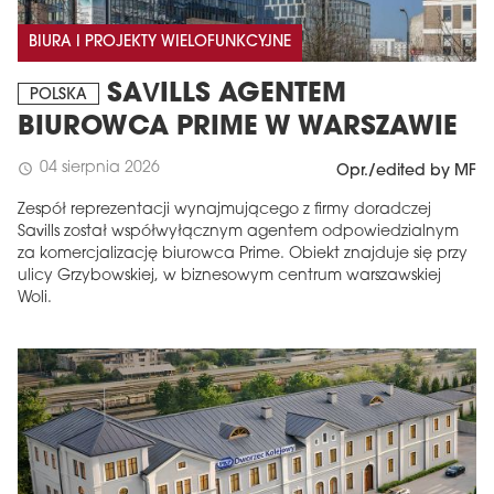
BIURA I PROJEKTY WIELOFUNKCYJNE
SAVILLS AGENTEM
POLSKA
BIUROWCA PRIME W WARSZAWIE
04 sierpnia 2026
schedule
Opr./edited by MF
Zespół reprezentacji wynajmującego z firmy doradczej
Savills został współwyłącznym agentem odpowiedzialnym
za komercjalizację biurowca Prime. Obiekt znajduje się przy
ulicy Grzybowskiej, w biznesowym centrum warszawskiej
Woli.