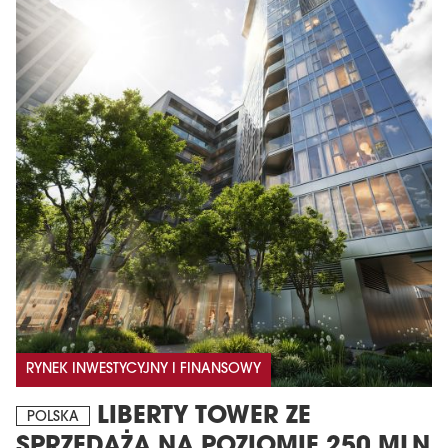
RYNEK INWESTYCYJNY I FINANSOWY
LIBERTY TOWER ZE
POLSKA
SPRZEDAŻĄ NA POZIOMIE 250 MLN