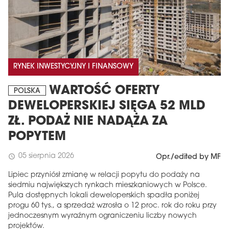
RYNEK INWESTYCYJNY I FINANSOWY
WARTOŚĆ OFERTY
POLSKA
DEWELOPERSKIEJ SIĘGA 52 MLD
ZŁ. PODAŻ NIE NADĄŻA ZA
POPYTEM
05 sierpnia 2026
schedule
Opr./edited by MF
Lipiec przyniósł zmianę w relacji popytu do podaży na
siedmiu największych rynkach mieszkaniowych w Polsce.
Pula dostępnych lokali deweloperskich spadła poniżej
progu 60 tys., a sprzedaż wzrosła o 12 proc. rok do roku przy
jednoczesnym wyraźnym ograniczeniu liczby nowych
projektów.