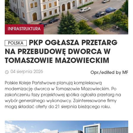
INFRASTRUKTURA
PKP OGŁASZA PRZETARG
POLSKA
NA PRZEBUDOWĘ DWORCA W
TOMASZOWIE MAZOWIECKIM
04 sierpnia 2026
schedule
Opr./edited by MF
Polskie Koleje Państwowe planują kompleksową
modernizację dworca w Tomaszowie Mazowieckim. Po
zakończeniu fazy projektowej spółka ogłosiła przetarg na
wybór generalnego wykonawcy. Zainteresowane firmy
mogą składać oferty do 21 sierpnia bieżącego roku.