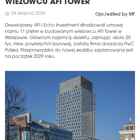
WIEŻOWCU AFI TOWER
04 sierpnia 2026
schedule
Opr./edited by MF
Deweloperzy AFI i Echo Investment sfinalizowali umowę
najmu 11 pięter w budowanym wieżowcu AFI Tower w
Warszawie. Głównym najemcą obiektu, zajmując około 20
tys. mkw. powierzchni biurowej, została firma doradcza PwC
Polska. Przeprowadzka do nowej siedziby zaplanowana jest
na początek 2029 roku.