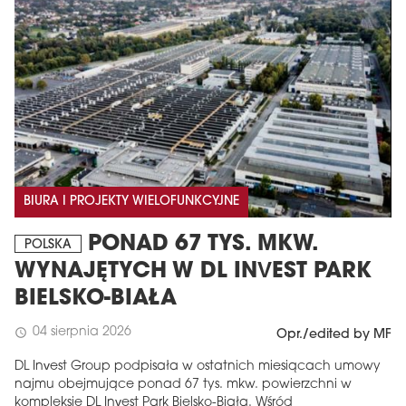
BIURA I PROJEKTY WIELOFUNKCYJNE
PONAD 67 TYS. MKW.
POLSKA
WYNAJĘTYCH W DL INVEST PARK
BIELSKO-BIAŁA
04 sierpnia 2026
schedule
Opr./edited by MF
DL Invest Group podpisała w ostatnich miesiącach umowy
najmu obejmujące ponad 67 tys. mkw. powierzchni w
kompleksie DL Invest Park Bielsko-Biała. Wśród