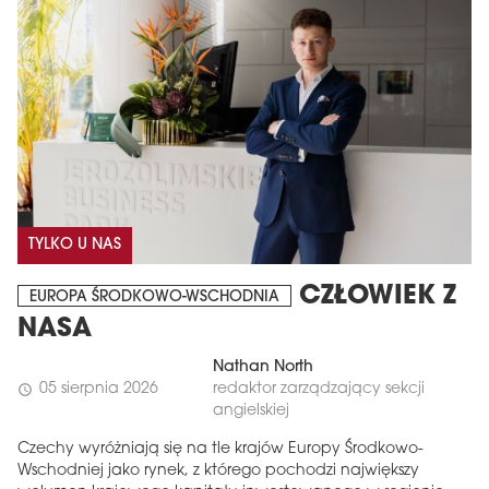
TYLKO U NAS
CZŁOWIEK Z
EUROPA ŚRODKOWO-WSCHODNIA
NASA
Nathan North
05 sierpnia 2026
redaktor zarządzający sekcji
schedule
angielskiej
Czechy wyróżniają się na tle krajów Europy Środkowo-
Wschodniej jako rynek, z którego pochodzi największy