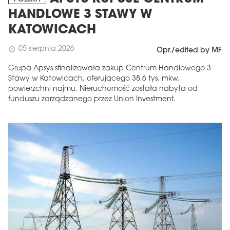
HANDLOWE 3 STAWY W
KATOWICACH
05 sierpnia 2026
schedule
Opr./edited by MF
Grupa Apsys sfinalizowała zakup Centrum Handlowego 3
Stawy w Katowicach, oferującego 38,6 tys. mkw.
powierzchni najmu. Nieruchomość została nabyta od
funduszu zarządzanego przez Union Investment.
MAGAZYN
Wydanie 6 (308)
CZERWIEC 2026
arrow_forward
Więcej w tym wydaniu
Zamów teraz!