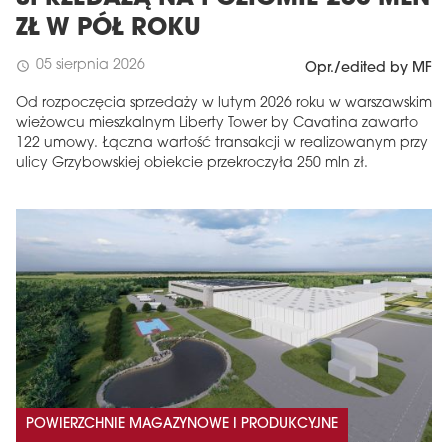
ZŁ W PÓŁ ROKU
05 sierpnia 2026
schedule
Opr./edited by MF
Od rozpoczęcia sprzedaży w lutym 2026 roku w warszawskim
wieżowcu mieszkalnym Liberty Tower by Cavatina zawarto
122 umowy. Łączna wartość transakcji w realizowanym przy
ulicy Grzybowskiej obiekcie przekroczyła 250 mln zł.
POWIERZCHNIE MAGAZYNOWE I PRODUKCYJNE