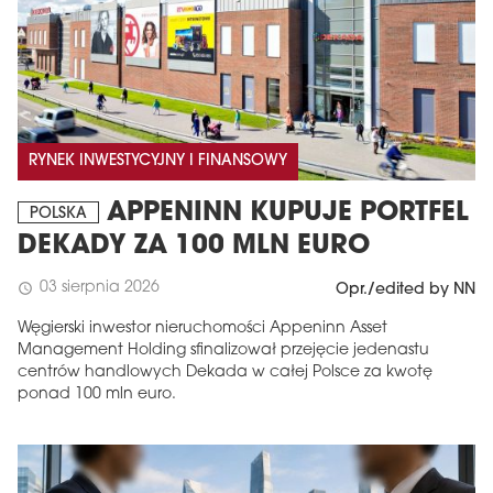
RYNEK INWESTYCYJNY I FINANSOWY
APPENINN KUPUJE PORTFEL
POLSKA
DEKADY ZA 100 MLN EURO
03 sierpnia 2026
schedule
Opr./edited by NN
Węgierski inwestor nieruchomości Appeninn Asset
Management Holding sfinalizował przejęcie jedenastu
centrów handlowych Dekada w całej Polsce za kwotę
ponad 100 mln euro.