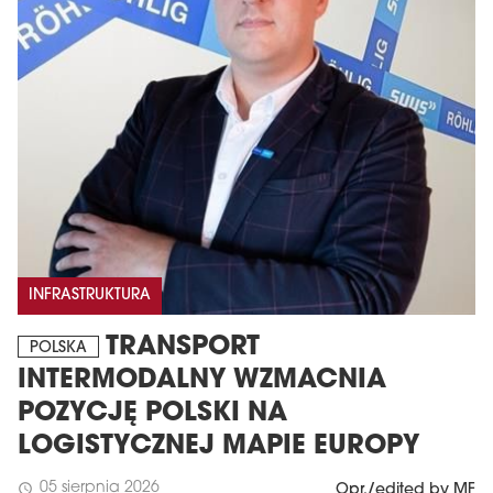
INFRASTRUKTURA
TRANSPORT
POLSKA
INTERMODALNY WZMACNIA
POZYCJĘ POLSKI NA
LOGISTYCZNEJ MAPIE EUROPY
05 sierpnia 2026
schedule
Opr./edited by MF