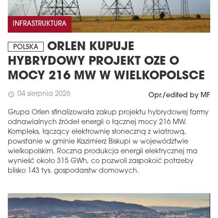
INFRASTRUKTURA
ORLEN KUPUJE
POLSKA
HYBRYDOWY PROJEKT OZE O
MOCY 216 MW W WIELKOPOLSCE
04 sierpnia 2026
schedule
Opr./edited by MF
Grupa Orlen sfinalizowała zakup projektu hybrydowej farmy
odnawialnych źródeł energii o łącznej mocy 216 MW.
Kompleks, łączący elektrownię słoneczną z wiatrową,
powstanie w gminie Kazimierz Biskupi w województwie
wielkopolskim. Roczna produkcja energii elektrycznej ma
wynieść około 315 GWh, co pozwoli zaspokoić potrzeby
blisko 143 tys. gospodarstw domowych.