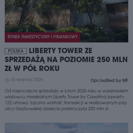
RYNEK INWESTYCYJNY I FINANSOWY
LIBERTY TOWER ZE
POLSKA
SPRZEDAŻĄ NA POZIOMIE 250 MLN
ZŁ W PÓŁ ROKU
05 sierpnia 2026
schedule
Opr./edited by MF
Od rozpoczęcia sprzedaży w lutym 2026 roku w warszawskim
wieżowcu mieszkalnym Liberty Tower by Cavatina zawarto
122 umowy. Łączna wartość transakcji w realizowanym przy
ulicy Grzybowskiej obiekcie przekroczyła 250 mln zł.