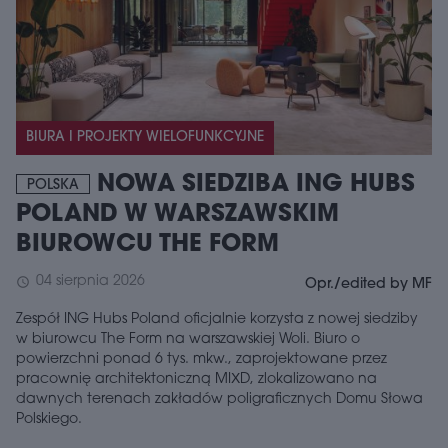
BIURA I PROJEKTY WIELOFUNKCYJNE
NOWA SIEDZIBA ING HUBS
POLSKA
POLAND W WARSZAWSKIM
BIUROWCU THE FORM
04 sierpnia 2026
schedule
Opr./edited by MF
Zespół ING Hubs Poland oficjalnie korzysta z nowej siedziby
w biurowcu The Form na warszawskiej Woli. Biuro o
powierzchni ponad 6 tys. mkw., zaprojektowane przez
pracownię architektoniczną MIXD, zlokalizowano na
dawnych terenach zakładów poligraficznych Domu Słowa
Polskiego.