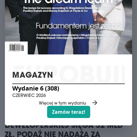
MAGAZYN
Wydanie 6 (308)
CZERWIEC 2026
arrow_forward
RYNEK INWESTYCYJNY I FINANSOWY
Więcej w tym wydaniu
Zamów teraz!
WARTOŚĆ OFERTY
POLSKA
DEWELOPERSKIEJ SIĘGA 52 MLD
ZŁ. PODAŻ NIE NADĄŻA ZA