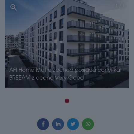
1 / 1
AFI Home Metro Zachód posiada certyfikat
BREEAM z oceną Very Good