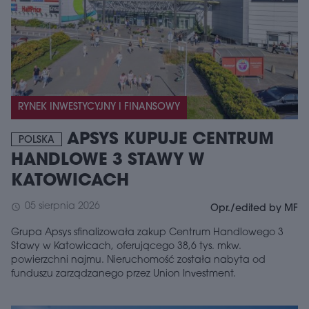
RYNEK INWESTYCYJNY I FINANSOWY
APSYS KUPUJE CENTRUM
POLSKA
HANDLOWE 3 STAWY W
KATOWICACH
05 sierpnia 2026
schedule
Opr./edited by MF
Grupa Apsys sfinalizowała zakup Centrum Handlowego 3
Stawy w Katowicach, oferującego 38,6 tys. mkw.
powierzchni najmu. Nieruchomość została nabyta od
funduszu zarządzanego przez Union Investment.