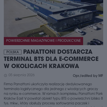
POWIERZCHNIE MAGAZYNOWE I PRODUKCYJNE
PANATTONI DOSTARCZA
POLSKA
TERMINAL BTS DLA E-COMMERCE
W OKOLICACH KRAKOWA
05 sierpnia 2026
schedule
Opr./edited by MF
Firma Panattoni ukończyła realizację dedykowanego
terminala logistycznego dla jednego z wiodących graczy
na rynku e-commerce. W ramach kompleksu Panattoni Park
Kraków East V powstał obiekt typu BTS o powierzchni blisko 8
tys. mkw., który obsłuży procesy sortowania paczek i