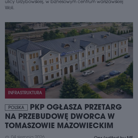
ulicy Grzybowskiej, w biznesowym centrum warszawskiej
Woli.
INFRASTRUKTURA
PKP OGŁASZA PRZETARG
POLSKA
NA PRZEBUDOWĘ DWORCA W
TOMASZOWIE MAZOWIECKIM
04 sierpnia 2026
schedule