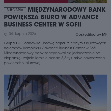
MIĘDZYNARODOWY BANK
BUŁGARIA
POWIĘKSZA BIURO W ADVANCE
BUSINESS CENTER W SOFII
04 sierpnia 2026
schedule
Opr./edited by MF
Grupa GTC odnowiła umowę najmu z jednym z kluczowych
najemców kompleksu Advance Business Center w Sofii.
Międzynarodowy bank zdecydował się jednocześnie na
ekspansję i zajmie łącznie ponad 5,5 tys. mkw. nowoczesnej
powierzchni biurowej.