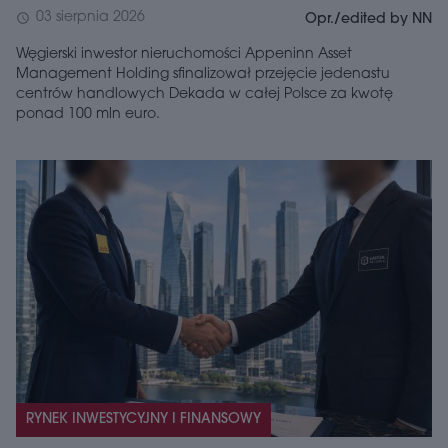
03 sierpnia 2026
schedule
Opr./edited by NN
Węgierski inwestor nieruchomości Appeninn Asset
Management Holding sfinalizował przejęcie jedenastu
centrów handlowych Dekada w całej Polsce za kwotę
ponad 100 mln euro.
RYNEK INWESTYCYJNY I FINANSOWY