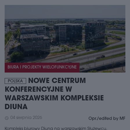
BIURA I PROJEKTY WIELOFUNKCYJNE
NOWE CENTRUM
POLSKA
KONFERENCYJNE W
WARSZAWSKIM KOMPLEKSIE
DIUNA
04 sierpnia 2026
schedule
Opr./edited by MF
Kompleks biurowy Diuna na warszawskim Służewcu,