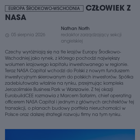
CZŁOWIEK Z
EUROPA ŚRODKOWO-WSCHODNIA
NASA
Nathan North
05 sierpnia 2026
redaktor zarządzający sekcji
schedule
angielskiej
Czechy wyróżniają się na tle krajów Europy Środkowo-
Wschodniej jako rynek, z którego pochodzi największy
wolumen krajowego kapitału inwestowanego w regionie.
Teraz NASA Capital wchodzi do Polski z nowym funduszem
inwestycyjnym skierowanym do polskich inwestorów. Spółka
zadebiutowała właśnie na rynku, przejmując kompleks
Jerozolimskie Business Park w Warszawie. Z tej okazji
EurobuildCEE rozmawia z Marcem Safarim, chief operating
officerem NASA Capital i jednym z głównych architektów tej
transakcji, o planach budowy portfela nieruchomości w
Polsce oraz dalszej strategii rozwoju firmy na tym rynku.