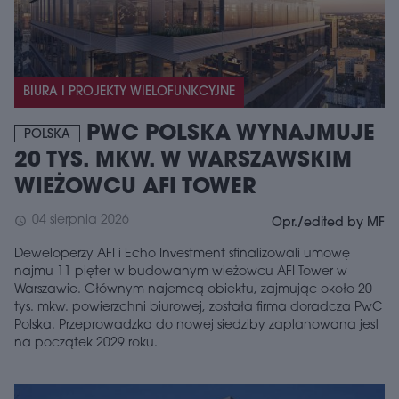
BIURA I PROJEKTY WIELOFUNKCYJNE
PWC POLSKA WYNAJMUJE
POLSKA
20 TYS. MKW. W WARSZAWSKIM
WIEŻOWCU AFI TOWER
04 sierpnia 2026
schedule
Opr./edited by MF
Deweloperzy AFI i Echo Investment sfinalizowali umowę
najmu 11 pięter w budowanym wieżowcu AFI Tower w
Warszawie. Głównym najemcą obiektu, zajmując około 20
tys. mkw. powierzchni biurowej, została firma doradcza PwC
Polska. Przeprowadzka do nowej siedziby zaplanowana jest
na początek 2029 roku.