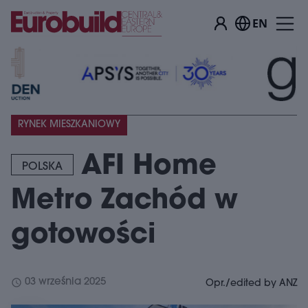
EN
RYNEK MIESZKANIOWY
AFI Home
POLSKA
Metro Zachód w
gotowości
schedule
03 września 2025
Opr./edited by ANZ