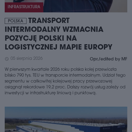
INFRASTRUKTURA
TRANSPORT
POLSKA
INTERMODALNY WZMACNIA
POZYCJĘ POLSKI NA
LOGISTYCZNEJ MAPIE EUROPY
05 sierpnia 2026
schedule
Opr./edited by MF
W pierwszym kwartale 2026 roku polska kolej przewiozła
blisko 790 tys. TEU w transporcie intermodalnym. Udział tego
segmentu w całkowitej kolejowej pracy przewozowej
osiągnął rekordowe 19,2 proc. Dalszy rozwój usług zależy od
inwestycji w infrastrukturę liniową i punktową.