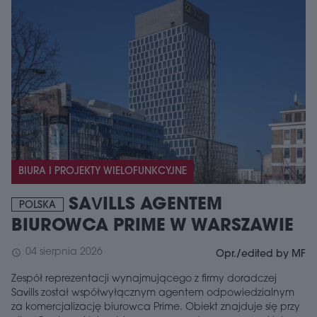
BIURA I PROJEKTY WIELOFUNKCYJNE
SAVILLS AGENTEM
POLSKA
BIUROWCA PRIME W WARSZAWIE
04 sierpnia 2026
schedule
Opr./edited by MF
Zespół reprezentacji wynajmującego z firmy doradczej
Savills został współwyłącznym agentem odpowiedzialnym
za komercjalizację biurowca Prime. Obiekt znajduje się przy