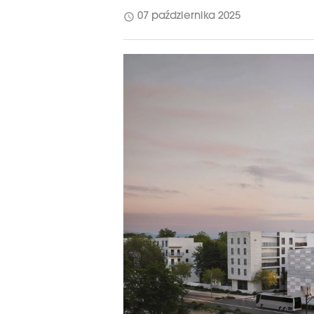
schedule
07 października 2025