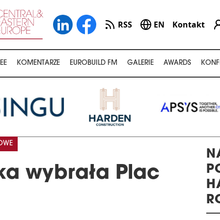
RSS
EN
Kontakt
EE
KOMENTARZE
EUROBUILD FM
GALERIE
AWARDS
KONF
KOWE
N
P
ka wybrała Plac
H
R