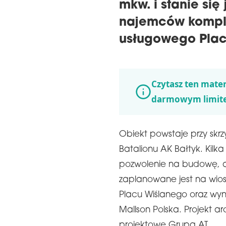
mkw. i stanie si
najemców kompl
usługowego Plac
Czytasz ten mater
darmowym limit
Obiekt powstaje przy skrzy
Batalionu AK Bałtyk. Kil
pozwolenie na budowę, a
zaplanowane jest na wio
Placu Wiślanego oraz wy
Mallson Polska. Projekt a
projektowe Grupa AT.