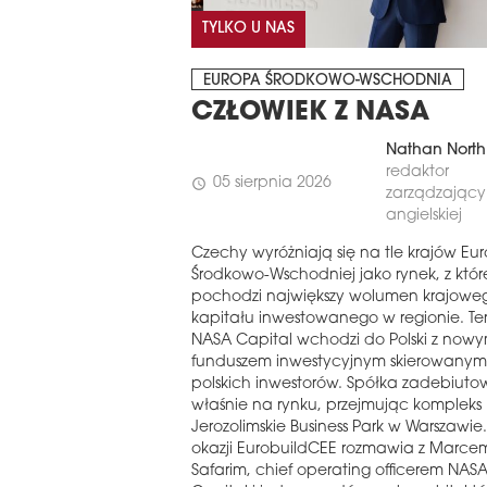
TYLKO U NAS
EUROPA ŚRODKOWO-WSCHODNIA
CZŁOWIEK Z NASA
Nathan North
redaktor
05 sierpnia 2026
schedule
zarządzający 
angielskiej
Czechy wyróżniają się na tle krajów Eu
Środkowo-Wschodniej jako rynek, z któ
pochodzi największy wolumen krajowe
kapitału inwestowanego w regionie. Te
NASA Capital wchodzi do Polski z now
funduszem inwestycyjnym skierowanym
polskich inwestorów. Spółka zadebiuto
właśnie na rynku, przejmując kompleks
Jerozolimskie Business Park w Warszawie. 
okazji EurobuildCEE rozmawia z Marce
Safarim, chief operating officerem NAS