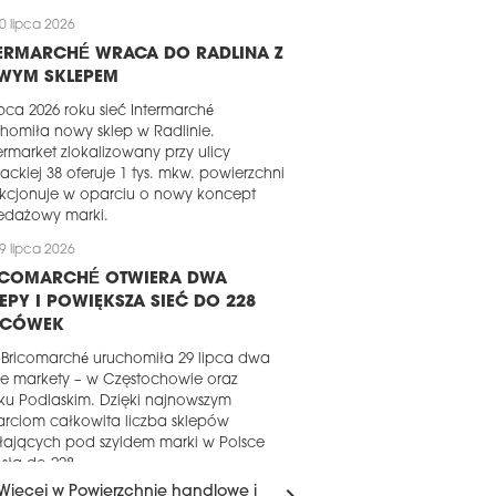
0 lipca 2026
TERMARCHÉ WRACA DO RADLINA Z
WYM SKLEPEM
ipca 2026 roku sieć Intermarché
homiła nowy sklep w Radlinie.
rmarket zlokalizowany przy ulicy
ackiej 38 oferuje 1 tys. mkw. powierzchni
nkcjonuje w oparciu o nowy koncept
edażowy marki.
9 lipca 2026
ICOMARCHÉ OTWIERA DWA
EPY I POWIĘKSZA SIEĆ DO 228
ACÓWEK
 Bricomarché uruchomiła 29 lipca dwa
e markety – w Częstochowie oraz
sku Podlaskim. Dzięki najnowszym
rciom całkowita liczba sklepów
łających pod szyldem marki w Polsce
sła do 228.
Więcej w Powierzchnie handlowe i