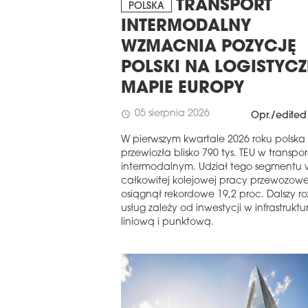
TRANSPORT
POLSKA
INTERMODALNY
WZMACNIA POZYCJĘ
POLSKI NA LOGISTYC
MAPIE EUROPY
05 sierpnia 2026
schedule
Opr./edited
W pierwszym kwartale 2026 roku polska 
przewiozła blisko 790 tys. TEU w transpo
intermodalnym. Udział tego segmentu 
całkowitej kolejowej pracy przewozowe
osiągnął rekordowe 19,2 proc. Dalszy r
usług zależy od inwestycji w infrastruktu
liniową i punktową.