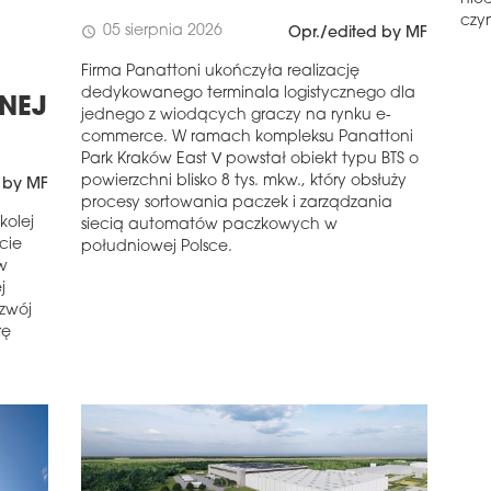
tem
PR
nie
05 sierpnia 2026
schedule
Opr./edited by MF
Gale
czyn
wzbo
Firma Panattoni ukończyła realizację
Now
dedykowanego terminala logistycznego dla
ZNEJ
hand
jednego z wiodących graczy na rynku e-
będz
commerce. W ramach kompleksu Panattoni
cen
Park Kraków East V powstał obiekt typu BTS o
schedule
1
powierzchni blisko 8 tys. mkw., który obsłuży
 by MF
procesy sortowania paczek i zarządzania
GAL
kolej
siecią automatów paczkowych w
Gale
rcie
południowej Polsce.
posz
w
zmie
j
ost
ozwój
dołą
rę
Tast
Nail
schedule
1
PA
FIN
Bud