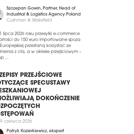
 badanych obszarach – Asset
0 czerwca 2026
formance i Management Performance.
yfikacją objęto ponad 65 tys. mkw.
Szczepan Gowin
, Partner, Head of
owitej powierzchni centrum.
Industrial & Logistics Agency Poland
Cushman & Wakefield
1 lipca 2026
LA TARGOWA NABIERA
1 lipca 2026 roku przesyłki e-commerce
ZTAŁTÓW
artości do 150 euro importowane spoza
talizacja Hali Targowej – zabytkowego
 Europejskiej przestaną korzystać ze
ynku targowego na Starym Mieście w
nienia z cła, a w okresie przejściowym –
sku – przez firmę Apsys nabiera
p ...
ałtów. XIX-wieczny budynek przy placu
nikańskim przekształca się w halę
ronomiczną i miejsce imprez na żywo z
ZEPISY PRZEJŚCIOWE
strzenią wystawienniczą.
TYCZĄCE SPECUSTAWY
1 lipca 2026
ESZKANIOWEJ
E BIELAWY PRZEDŁUŻAJĄ
OŻLIWIAJĄ DOKOŃCZENIE
OWY I MODERNIZUJĄ SALONY
ZPOCZĘTYCH
uńskie centrum handlowe Nowe Bielawy
OSTĘPOWAŃ
ekwentnie rozwija swoją ofertę. Marka
9 czerwca 2026
nicza Ryłko oraz odzieżowy Big Star