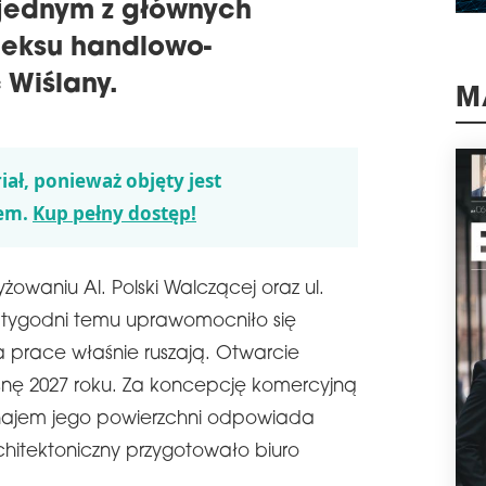
ę jednym z głównych
Mark
otw
eksu handlowo-
Gdań
 Wiślany.
przy
rok
M
schedule
2
MUL
iał, ponieważ objęty jest
RUM
em.
Kup pełny dostęp!
Sieć
najm
Jed
kom
żowaniu Al. Polski Walczącej oraz ul.
obi
ka tygodni temu uprawomocniło się
Ultr
 prace właśnie ruszają. Otwarcie
schedule
2
RE
snę 2027 roku. Za koncepcję komercyjną
HA
najem jego powierzchni odpowiada
Fir
rchitektoniczny przygotowało biuro
real
Lwo