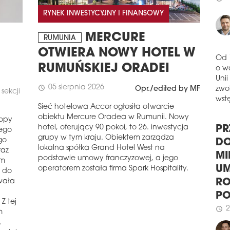
obu
3
schedule
RYNEK INWESTYCYJNY I FINANSOWY
Per
Cert
MERCURE
całk
RUMUNIA
OTWIERA NOWY HOTEL W
schedule
2
HA
RUMUŃSKIEJ ORADEI
Od 
KS
o w
05 sierpnia 2026
schedule
Opr./edited by MF
sekcji
Rewi
Unii
bud
zwol
Sieć hotelowa Accor ogłosiła otwarcie
Gdań
wstę
obiektu Mercure Oradea w Rumunii. Nowy
ropy
kszt
hotel, oferujący 90 pokoi, to 26. inwestycja
rego
Domi
grupy w tym kraju. Obiektem zarządza
go
gast
PR
lokalna spółka Grand Hotel West na
prze
raz
DO
podstawie umowy franczyzowej, a jego
ym
schedule
2
MI
operatorem została firma Spark Hospitality.
 do
NOW
wała
UM
UM
RO
Z tej
Tor
P
m
kons
2
A
schedule
obuw