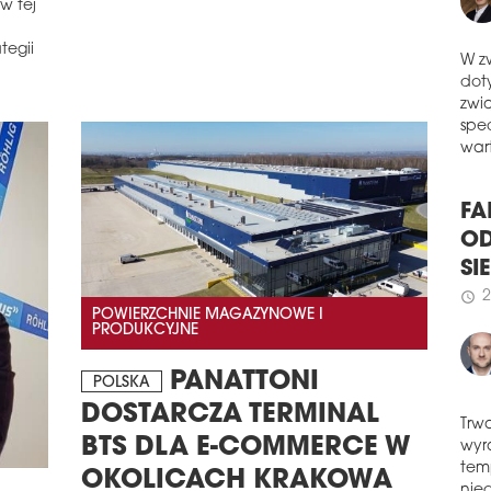
w tej
prz
schedule
2
tegii
NEP
W z
OP
dot
NEPI
zwi
ope
spe
CEE
wart
Kar
zost
FA
schedule
2
OD
RUS
SI
PO
POWIERZCHNIE MAGAZYNOWE I
2
schedule
PRODUKCYJNE
Na P
han
najb
PANATTONI
POLSKA
han
DOSTARCZA TERMINAL
tere
BTS DLA E-COMMERCE W
schedule
2
Trw
wyr
TK 
OKOLICACH KRAKOWA