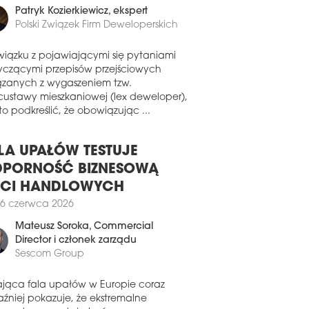
edłużyły umowy najmu.
Patryk Kozierkiewicz
, ekspert
Polski Związek Firm Deweloperskich
1 lipca 2026
I ROCKCASTLE ROZBUDUJE
wiązku z pojawiającymi się pytaniami
OLSKĄ KAROLINKĘ
yczącymi przepisów przejściowych
 Rockcastle, największy właściciel i
ązanych z wygaszeniem tzw.
rator centrów handlowych w regionie
custawy mieszkaniowej (lex deweloper),
, powiększy Centrum Handlowe
o podkreślić, że obowiązując ...
olinka w Opolu. Do obiektu dodane
anie 11 tys. mkw. nowej przestrzeni.
LA UPAŁÓW TESTUJE
1 lipca 2026
PORNOŚĆ BIZNESOWĄ
ZA KOMERCJALIZACJA GALERII
ECI HANDLOWYCH
DHALAŃSKIEJ
6 czerwca 2026
odhalu powstaje pierwsza galeria
dlowo-rozrywkowa w jednej z
Mateusz Soroka
, Commercial
ardziej atrakcyjnych lokalizacji
Director i członek zarządu
dlowych w południowej Polsce – na
Sescom Group
nie Równi Szaflarskiej.
0 lipca 2026
ająca fala upałów w Europie coraz
aźniej pokazuje, że ekstremalne
MAXX OTWORZY SKLEP W GALERII