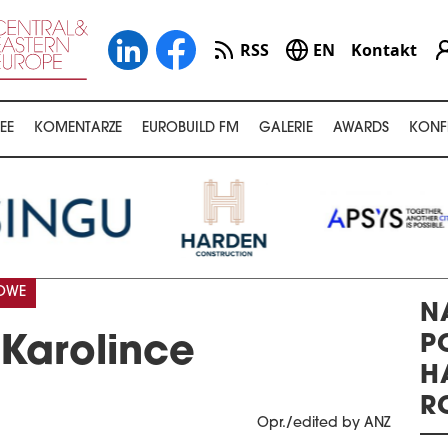
RSS
EN
Kontakt
EE
KOMENTARZE
EUROBUILD FM
GALERIE
AWARDS
KONF
KOWE
N
P
Karolince
H
R
Opr./edited by ANZ