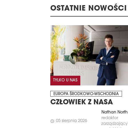
OSTATNIE NOWOŚCI
TYLKO U NAS
EUROPA ŚRODKOWO-WSCHODNIA
CZŁOWIEK Z NASA
Nathan North
redaktor
05 sierpnia 2026
schedule
zarządzający 