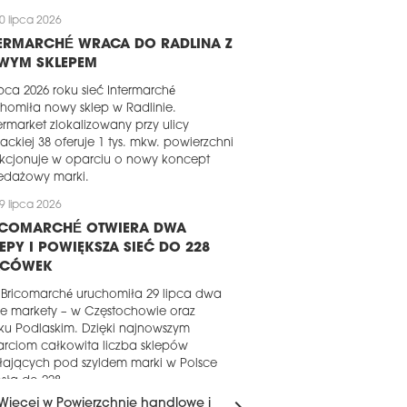
0 lipca 2026
TERMARCHÉ WRACA DO RADLINA Z
WYM SKLEPEM
ipca 2026 roku sieć Intermarché
homiła nowy sklep w Radlinie.
rmarket zlokalizowany przy ulicy
ackiej 38 oferuje 1 tys. mkw. powierzchni
nkcjonuje w oparciu o nowy koncept
edażowy marki.
9 lipca 2026
ICOMARCHÉ OTWIERA DWA
EPY I POWIĘKSZA SIEĆ DO 228
ACÓWEK
 Bricomarché uruchomiła 29 lipca dwa
e markety – w Częstochowie oraz
sku Podlaskim. Dzięki najnowszym
rciom całkowita liczba sklepów
łających pod szyldem marki w Polsce
sła do 228.
Więcej w Powierzchnie handlowe i