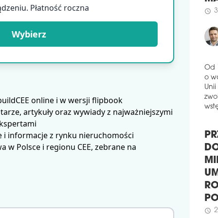
ądzeniu. Płatność roczna
obu
3
schedule
Per
Cert
Wybierz
całk
schedule
2
HA
Od 
KS
o w
Rewi
Unii
bud
zwol
ldCEE online i w wersji flipbook
Gdań
wstę
arze, artykuły oraz wywiady z najważniejszymi
kszt
ekspertami
Domi
gast
 i informacje z rynku nieruchomości
PR
prze
 w Polsce i regionu CEE, zebrane na
DO
schedule
2
MI
NOW
UM
UM
RO
Tor
P
kons
2
schedule
obuw