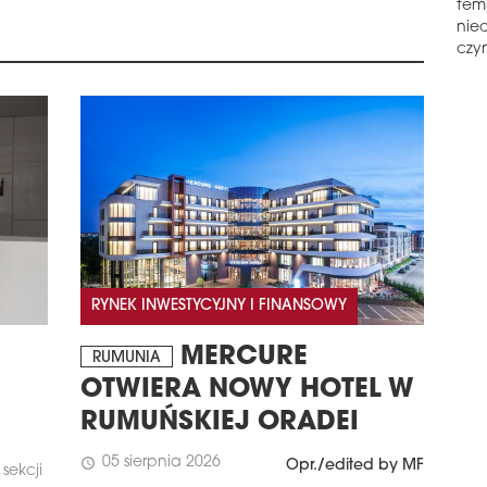
tem
PR
nie
Gale
czyn
wzbo
Now
hand
będz
cen
schedule
1
GAL
Gale
posz
zmie
ost
RYNEK INWESTYCYJNY I FINANSOWY
dołą
Tast
MERCURE
RUMUNIA
Nail
OTWIERA NOWY HOTEL W
schedule
1
RUMUŃSKIEJ ORADEI
PA
FIN
05 sierpnia 2026
schedule
Opr./edited by MF
sekcji
Bud