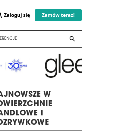
Zaloguj się
Zamów teraz!
search
search
ERENCJE
AJNOWSZE W
OWIERZCHNIE
ANDLOWE I
OZRYWKOWE