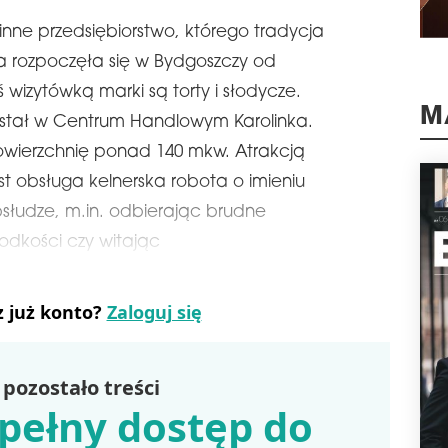
Mark
inne przedsiębiorstwo, którego tradycja
otw
Gdań
ria rozpoczęła się w Bydgoszczy od
przy
 wizytówką marki są torty i słodycze.
rok
M
wstał w Centrum Handlowym Karolinka.
schedule
2
powierzchnię ponad 140 mkw. Atrakcją
MUL
RUM
t obsługa kelnerska robota o imieniu
Sieć
słudze, m.in. odbierając brudne
najm
odkości czy witając
Jed
kom
obi
Ultr
z już konto?
Zaloguj się
schedule
2
RE
HA
pozostało treści
pełny dostęp do
Fir
real
Lwo