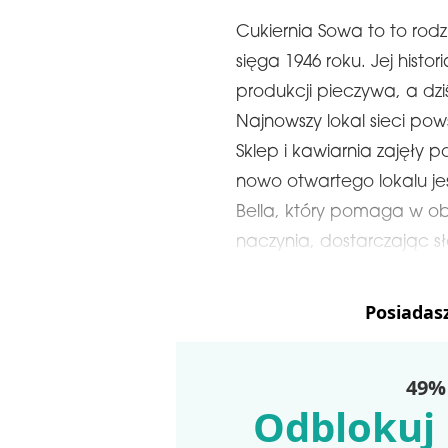
Cukiernia Sowa to to rodz
sięga 1946 roku. Jej histo
produkcji pieczywa, a dziś
Najnowszy lokal sieci po
Sklep i kawiarnia zajęły 
nowo otwartego lokalu jes
Bella, który pomaga w ob
naczynia, dostarczając sł
Posiadas
49% 
Odblokuj 