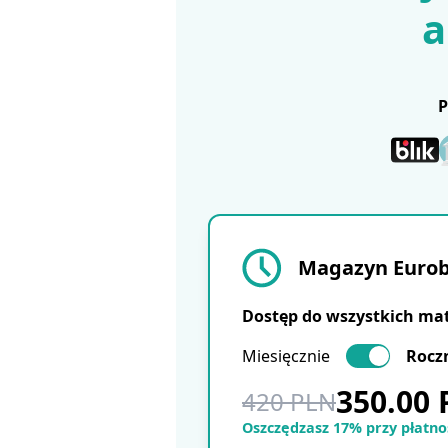
a
Magazyn Eurobu
Dostęp do wszystkich ma
Miesięcznie
Rocz
350.00
420 PLN
Oszczędzasz 17% przy płatnoś