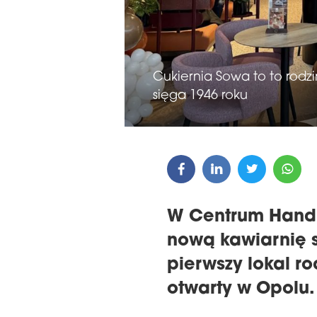
Cukiernia Sowa to to rodzi
LA WRĘCZENIA NAGRÓD
sięga 1946 roku
22. KONFERENCJ
E 16TH CENTRAL &
MAGAZYNÓW I LO
STERN EUROPE
REGIONIE CEE
ROBUILDCEE AWARDS 2026
W Centrum Handl
nową kawiarnię s
pierwszy lokal r
otwarty w Opolu.