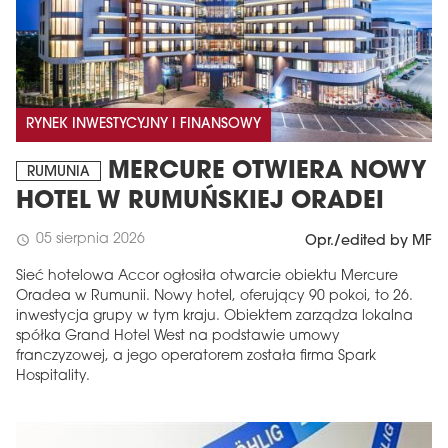
RYNEK INWESTYCYJNY I FINANSOWY
MERCURE OTWIERA NOWY
RUMUNIA
HOTEL W RUMUŃSKIEJ ORADEI
05 sierpnia 2026
schedule
Opr./edited by MF
Sieć hotelowa Accor ogłosiła otwarcie obiektu Mercure
Oradea w Rumunii. Nowy hotel, oferujący 90 pokoi, to 26.
inwestycja grupy w tym kraju. Obiektem zarządza lokalna
spółka Grand Hotel West na podstawie umowy
franczyzowej, a jego operatorem została firma Spark
Hospitality.