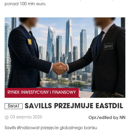
ponad 100 mln euro.
RYNEK INWESTYCYJNY I FINANSOWY
SAVILLS PRZEJMUJE EASTDIL
ŚWIAT
03 sierpnia 2026
schedule
Opr./edited by NN
Savills sfinalizował przejęcie globalnego banku