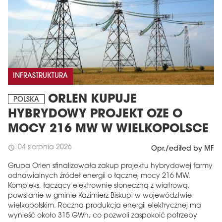
INFRASTRUKTURA
ORLEN KUPUJE
POLSKA
HYBRYDOWY PROJEKT OZE O
MOCY 216 MW W WIELKOPOLSCE
04 sierpnia 2026
schedule
Opr./edited by MF
Grupa Orlen sfinalizowała zakup projektu hybrydowej farmy
odnawialnych źródeł energii o łącznej mocy 216 MW.
Kompleks, łączący elektrownię słoneczną z wiatrową,
powstanie w gminie Kazimierz Biskupi w województwie
wielkopolskim. Roczna produkcja energii elektrycznej ma
wynieść około 315 GWh, co pozwoli zaspokoić potrzeby