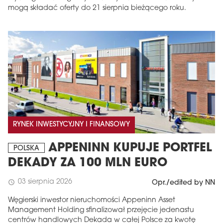
mogą składać oferty do 21 sierpnia bieżącego roku.
RYNEK INWESTYCYJNY I FINANSOWY
APPENINN KUPUJE PORTFEL
POLSKA
DEKADY ZA 100 MLN EURO
03 sierpnia 2026
schedule
Opr./edited by NN
Węgierski inwestor nieruchomości Appeninn Asset
Management Holding sfinalizował przejęcie jedenastu
centrów handlowych Dekada w całej Polsce za kwotę