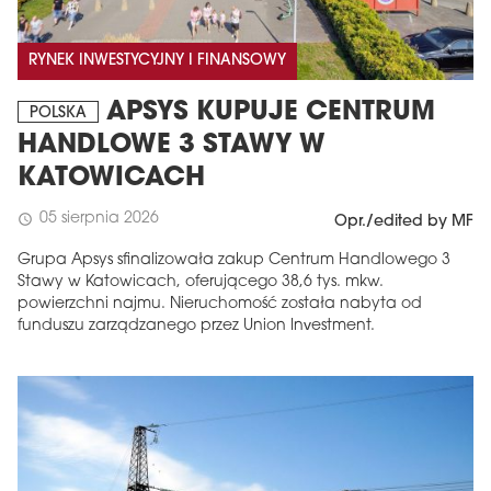
RYNEK INWESTYCYJNY I FINANSOWY
APSYS KUPUJE CENTRUM
POLSKA
HANDLOWE 3 STAWY W
KATOWICACH
05 sierpnia 2026
schedule
Opr./edited by MF
Grupa Apsys sfinalizowała zakup Centrum Handlowego 3
Stawy w Katowicach, oferującego 38,6 tys. mkw.
powierzchni najmu. Nieruchomość została nabyta od
funduszu zarządzanego przez Union Investment.