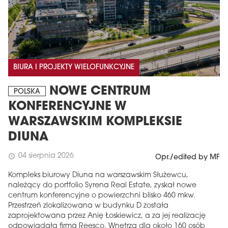
BIURA I PROJEKTY WIELOFUNKCYJNE
NOWE CENTRUM
POLSKA
KONFERENCYJNE W
WARSZAWSKIM KOMPLEKSIE
DIUNA
04 sierpnia 2026
schedule
Opr./edited by MF
Kompleks biurowy Diuna na warszawskim Służewcu,
należący do portfolio Syrena Real Estate, zyskał nowe
centrum konferencyjne o powierzchni blisko 460 mkw.
Przestrzeń zlokalizowana w budynku D została
zaprojektowana przez Anię Łoskiewicz, a za jej realizację
odpowiadała firma Reesco. Wnętrza dla około 160 osób