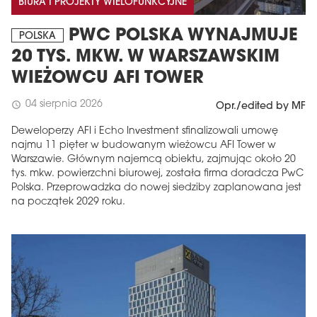
BIURA I PROJEKTY WIELOFUNKCYJNE
PWC POLSKA WYNAJMUJE
POLSKA
20 TYS. MKW. W WARSZAWSKIM
WIEŻOWCU AFI TOWER
04 sierpnia 2026
schedule
Opr./edited by MF
Deweloperzy AFI i Echo Investment sfinalizowali umowę
najmu 11 pięter w budowanym wieżowcu AFI Tower w
Warszawie. Głównym najemcą obiektu, zajmując około 20
tys. mkw. powierzchni biurowej, została firma doradcza PwC
Polska. Przeprowadzka do nowej siedziby zaplanowana jest
na początek 2029 roku.