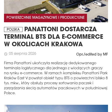
POWIERZCHNIE MAGAZYNOWE I PRODUKCYJNE
PANATTONI DOSTARCZA
POLSKA
TERMINAL BTS DLA E-COMMERCE
W OKOLICACH KRAKOWA
05 sierpnia 2026
schedule
Opr./edited by MF
Firma Panattoni ukończyła realizację dedykowanego
terminala logistycznego dla jednego z wiodących graczy
na rynku e-commerce. W ramach kompleksu Panattoni Park
Kraków East V powstał obiekt typu BTS o powierzchni blisko 8
tys. mkw., który obsłuży procesy sortowania paczek i
zarządzania siecią automatów paczkowych w południowej
Polsce.