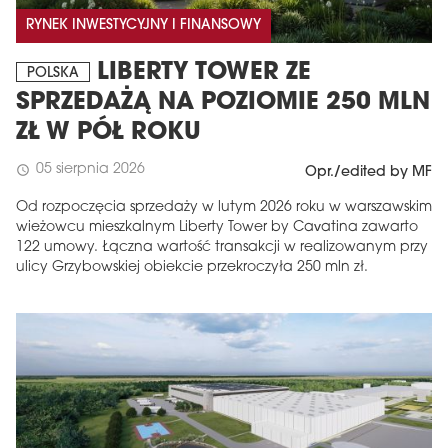
RYNEK INWESTYCYJNY I FINANSOWY
LIBERTY TOWER ZE
POLSKA
SPRZEDAŻĄ NA POZIOMIE 250 MLN
ZŁ W PÓŁ ROKU
05 sierpnia 2026
schedule
Opr./edited by MF
Od rozpoczęcia sprzedaży w lutym 2026 roku w warszawskim
wieżowcu mieszkalnym Liberty Tower by Cavatina zawarto
122 umowy. Łączna wartość transakcji w realizowanym przy
ulicy Grzybowskiej obiekcie przekroczyła 250 mln zł.