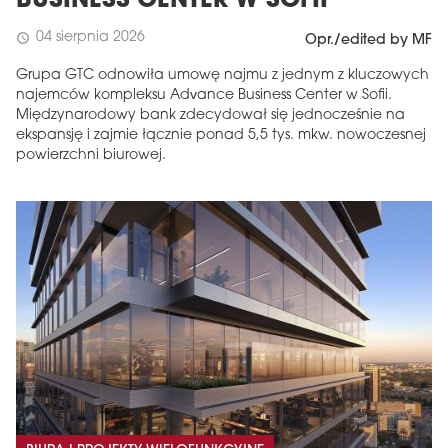
BUSINESS CENTER W SOFII
04 sierpnia 2026
schedule
Opr./edited by MF
Grupa GTC odnowiła umowę najmu z jednym z kluczowych
najemców kompleksu Advance Business Center w Sofii.
Międzynarodowy bank zdecydował się jednocześnie na
ekspansję i zajmie łącznie ponad 5,5 tys. mkw. nowoczesnej
powierzchni biurowej.