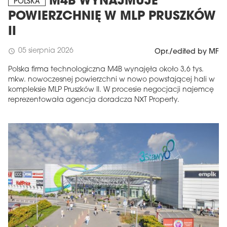
M4B WYNAJMUJE
POLSKA
POWIERZCHNIĘ W MLP PRUSZKÓW
II
05 sierpnia 2026
schedule
Opr./edited by MF
Polska firma technologiczna M4B wynajęła około 3,6 tys.
mkw. nowoczesnej powierzchni w nowo powstającej hali w
kompleksie MLP Pruszków II. W procesie negocjacji najemcę
reprezentowała agencja doradcza NXT Property.