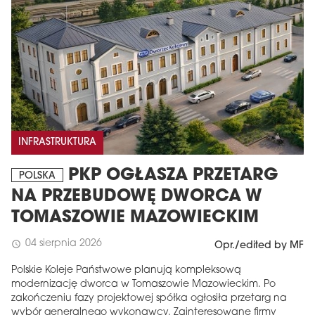
INFRASTRUKTURA
PKP OGŁASZA PRZETARG
POLSKA
NA PRZEBUDOWĘ DWORCA W
TOMASZOWIE MAZOWIECKIM
04 sierpnia 2026
schedule
Opr./edited by MF
Polskie Koleje Państwowe planują kompleksową
modernizację dworca w Tomaszowie Mazowieckim. Po
zakończeniu fazy projektowej spółka ogłosiła przetarg na
wybór generalnego wykonawcy. Zainteresowane firmy