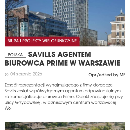
BIURA I PROJEKTY WIELOFUNKCYJNE
SAVILLS AGENTEM
POLSKA
BIUROWCA PRIME W WARSZAWIE
04 sierpnia 2026
schedule
Opr./edited by MF
Zespół reprezentacji wynajmującego z firmy doradczej
Savills został współwyłącznym agentem odpowiedzialnym
za komercjalizację biurowca Prime. Obiekt znajduje się przy
ulicy Grzybowskiej, w biznesowym centrum warszawskiej
Woli.