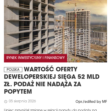
RYNEK INWESTYCYJNY I FINANSOWY
WARTOŚĆ OFERTY
POLSKA
DEWELOPERSKIEJ SIĘGA 52 MLD
ZŁ. PODAŻ NIE NADĄŻA ZA
POPYTEM
05 sierpnia 2026
schedule
Opr./edited by MF
Lipiec przyniósł zmianę w relacji popytu do podaży na