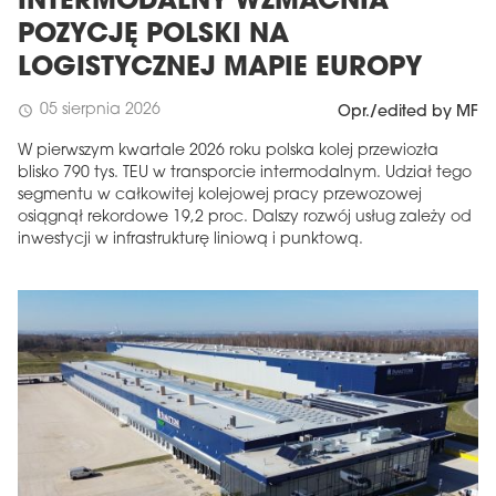
INTERMODALNY WZMACNIA
POZYCJĘ POLSKI NA
LOGISTYCZNEJ MAPIE EUROPY
05 sierpnia 2026
schedule
Opr./edited by MF
W pierwszym kwartale 2026 roku polska kolej przewiozła
blisko 790 tys. TEU w transporcie intermodalnym. Udział tego
segmentu w całkowitej kolejowej pracy przewozowej
osiągnął rekordowe 19,2 proc. Dalszy rozwój usług zależy od
inwestycji w infrastrukturę liniową i punktową.