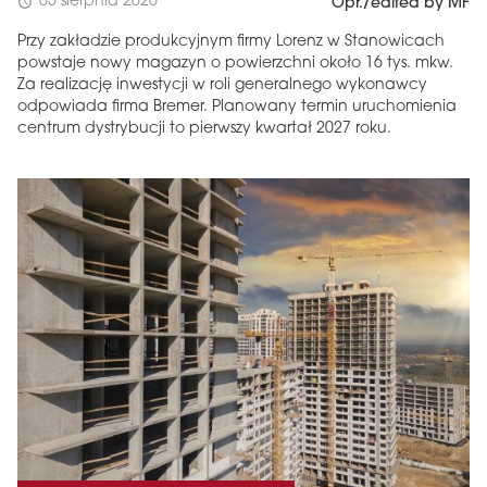
05 sierpnia 2026
schedule
Opr./edited by MF
Przy zakładzie produkcyjnym firmy Lorenz w Stanowicach
powstaje nowy magazyn o powierzchni około 16 tys. mkw.
Za realizację inwestycji w roli generalnego wykonawcy
odpowiada firma Bremer. Planowany termin uruchomienia
centrum dystrybucji to pierwszy kwartał 2027 roku.