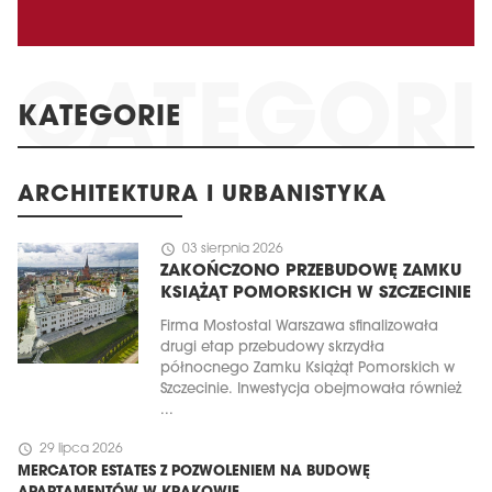
KATEGORIE
ARCHITEKTURA I URBANISTYKA
schedule
03 sierpnia 2026
ZAKOŃCZONO PRZEBUDOWĘ ZAMKU
KSIĄŻĄT POMORSKICH W SZCZECINIE
Firma Mostostal Warszawa sfinalizowała
drugi etap przebudowy skrzydła
północnego Zamku Książąt Pomorskich w
Szczecinie. Inwestycja obejmowała również
...
schedule
29 lipca 2026
MERCATOR ESTATES Z POZWOLENIEM NA BUDOWĘ