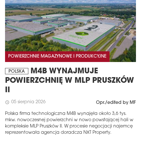
POWIERZCHNIE MAGAZYNOWE I PRODUKCYJNE
M4B WYNAJMUJE
POLSKA
POWIERZCHNIĘ W MLP PRUSZKÓW
II
05 sierpnia 2026
schedule
Opr./edited by MF
Polska firma technologiczna M4B wynajęła około 3,6 tys.
mkw. nowoczesnej powierzchni w nowo powstającej hali w
kompleksie MLP Pruszków II. W procesie negocjacji najemcę
reprezentowała agencja doradcza NXT Property.