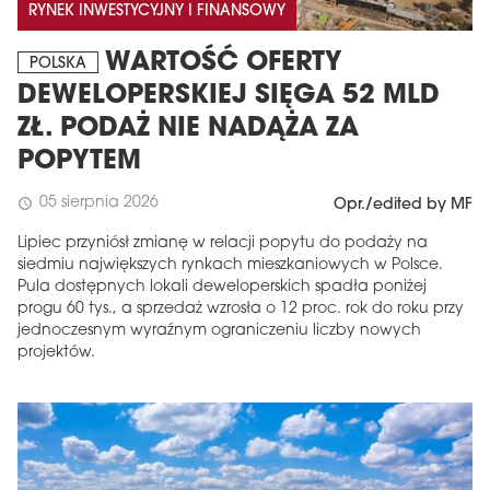
RYNEK INWESTYCYJNY I FINANSOWY
WARTOŚĆ OFERTY
POLSKA
DEWELOPERSKIEJ SIĘGA 52 MLD
ZŁ. PODAŻ NIE NADĄŻA ZA
POPYTEM
05 sierpnia 2026
schedule
Opr./edited by MF
Lipiec przyniósł zmianę w relacji popytu do podaży na
siedmiu największych rynkach mieszkaniowych w Polsce.
Pula dostępnych lokali deweloperskich spadła poniżej
progu 60 tys., a sprzedaż wzrosła o 12 proc. rok do roku przy
jednoczesnym wyraźnym ograniczeniu liczby nowych
projektów.