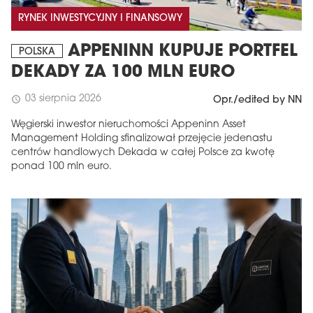
RYNEK INWESTYCYJNY I FINANSOWY
APPENINN KUPUJE PORTFEL
POLSKA
DEKADY ZA 100 MLN EURO
03 sierpnia 2026
schedule
Opr./edited by NN
Węgierski inwestor nieruchomości Appeninn Asset
Management Holding sfinalizował przejęcie jedenastu
centrów handlowych Dekada w całej Polsce za kwotę
ponad 100 mln euro.