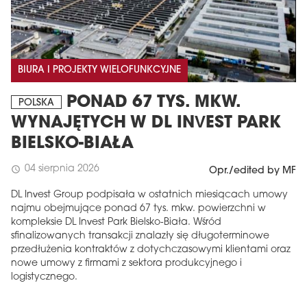
BIURA I PROJEKTY WIELOFUNKCYJNE
PONAD 67 TYS. MKW.
POLSKA
WYNAJĘTYCH W DL INVEST PARK
BIELSKO-BIAŁA
04 sierpnia 2026
schedule
Opr./edited by MF
DL Invest Group podpisała w ostatnich miesiącach umowy
najmu obejmujące ponad 67 tys. mkw. powierzchni w
kompleksie DL Invest Park Bielsko-Biała. Wśród
sfinalizowanych transakcji znalazły się długoterminowe
przedłużenia kontraktów z dotychczasowymi klientami oraz
nowe umowy z firmami z sektora produkcyjnego i
logistycznego.