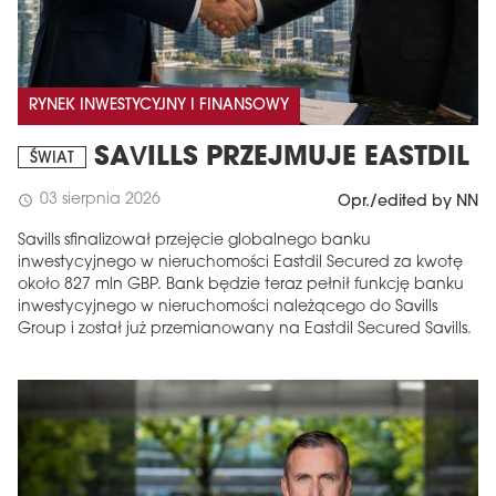
RYNEK INWESTYCYJNY I FINANSOWY
SAVILLS PRZEJMUJE EASTDIL
ŚWIAT
03 sierpnia 2026
schedule
Opr./edited by NN
Savills sfinalizował przejęcie globalnego banku
inwestycyjnego w nieruchomości Eastdil Secured za kwotę
około 827 mln GBP. Bank będzie teraz pełnił funkcję banku
inwestycyjnego w nieruchomości należącego do Savills
Group i został już przemianowany na Eastdil Secured Savills.