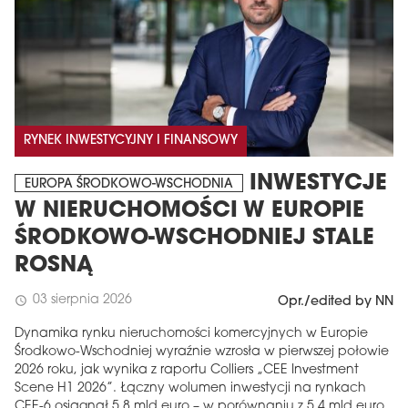
RYNEK INWESTYCYJNY I FINANSOWY
INWESTYCJE
EUROPA ŚRODKOWO-WSCHODNIA
W NIERUCHOMOŚCI W EUROPIE
ŚRODKOWO-WSCHODNIEJ STALE
ROSNĄ
03 sierpnia 2026
schedule
Opr./edited by NN
Dynamika rynku nieruchomości komercyjnych w Europie
Środkowo-Wschodniej wyraźnie wzrosła w pierwszej połowie
2026 roku, jak wynika z raportu Colliers „CEE Investment
Scene H1 2026”. Łączny wolumen inwestycji na rynkach
CEE-6 osiągnął 5,8 mld euro – w porównaniu z 5,4 mld euro