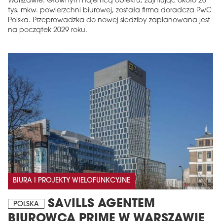
Warszawie. Głównym najemcą obiektu, zajmując około 20
tys. mkw. powierzchni biurowej, została firma doradcza PwC
Polska. Przeprowadzka do nowej siedziby zaplanowana jest
na początek 2029 roku.
BIURA I PROJEKTY WIELOFUNKCYJNE
SAVILLS AGENTEM
POLSKA
BIUROWCA PRIME W WARSZAWIE