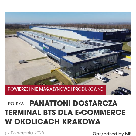
POWIERZCHNIE MAGAZYNOWE I PRODUKCYJNE
PANATTONI DOSTARCZA
POLSKA
TERMINAL BTS DLA E-COMMERCE
W OKOLICACH KRAKOWA
05 sierpnia 2026
schedule
Opr./edited by MF