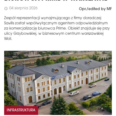
04 sierpnia 2026
schedule
Opr./edited by MF
Zespół reprezentacji wynajmującego z firmy doradczej
Savills został współwyłącznym agentem odpowiedzialnym
za komercjalizację biurowca Prime. Obiekt znajduje się przy
ulicy Grzybowskiej, w biznesowym centrum warszawskiej
Woli.
INFRASTRUKTURA