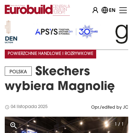
EN
POWIERZCHNIE HANDLOWE I ROZRYWKOWE
Skechers
POLSKA
wybiera Magnolię
schedule
04 listopada 2025
Opr./edited by JC
1 / 1