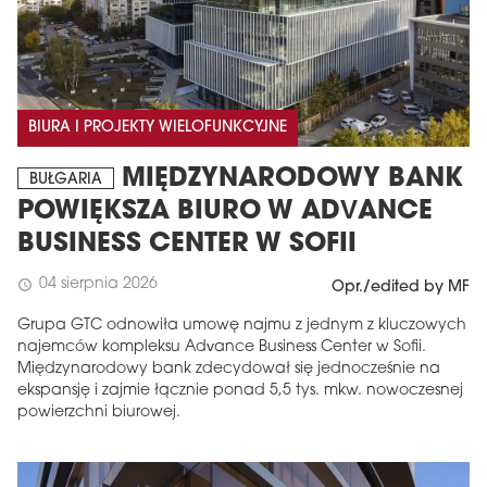
BIURA I PROJEKTY WIELOFUNKCYJNE
MIĘDZYNARODOWY BANK
BUŁGARIA
POWIĘKSZA BIURO W ADVANCE
BUSINESS CENTER W SOFII
04 sierpnia 2026
schedule
Opr./edited by MF
Grupa GTC odnowiła umowę najmu z jednym z kluczowych
najemców kompleksu Advance Business Center w Sofii.
Międzynarodowy bank zdecydował się jednocześnie na
ekspansję i zajmie łącznie ponad 5,5 tys. mkw. nowoczesnej
powierzchni biurowej.