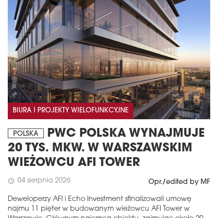
BIURA I PROJEKTY WIELOFUNKCYJNE
PWC POLSKA WYNAJMUJE
POLSKA
20 TYS. MKW. W WARSZAWSKIM
WIEŻOWCU AFI TOWER
04 sierpnia 2026
schedule
Opr./edited by MF
Deweloperzy AFI i Echo Investment sfinalizowali umowę
najmu 11 pięter w budowanym wieżowcu AFI Tower w