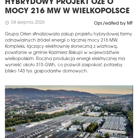
HYBRYDOWY PROJEKT OZE O
MOCY 216 MW W WIELKOPOLSCE
04 sierpnia 2026
schedule
Opr./edited by MF
Grupa Orlen sfinalizowała zakup projektu hybrydowej farmy
odnawialnych źródeł energii o łącznej mocy 216 MW.
Kompleks, łączący elektrownię słoneczną z wiatrową,
powstanie w gminie Kazimierz Biskupi w województwie
wielkopolskim. Roczna produkcja energii elektrycznej ma
wynieść około 315 GWh, co pozwoli zaspokoić potrzeby
blisko 143 tys. gospodarstw domowych.