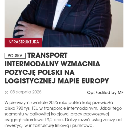
INFRASTRUKTURA
TRANSPORT
POLSKA
INTERMODALNY WZMACNIA
POZYCJĘ POLSKI NA
LOGISTYCZNEJ MAPIE EUROPY
05 sierpnia 2026
schedule
Opr./edited by MF
W pierwszym kwartale 2026 roku polska kolej przewiozła
blisko 790 tys. TEU w transporcie intermodalnym. Udział tego
segmentu w całkowitej kolejowej pracy przewozowej
osiągnął rekordowe 19,2 proc. Dalszy rozwój usług zależy od
inwestycji w infrastrukturę liniową i punktową.