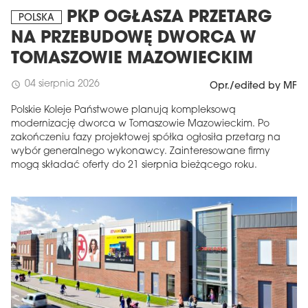
PKP OGŁASZA PRZETARG
POLSKA
NA PRZEBUDOWĘ DWORCA W
TOMASZOWIE MAZOWIECKIM
04 sierpnia 2026
schedule
Opr./edited by MF
Polskie Koleje Państwowe planują kompleksową
modernizację dworca w Tomaszowie Mazowieckim. Po
zakończeniu fazy projektowej spółka ogłosiła przetarg na
wybór generalnego wykonawcy. Zainteresowane firmy
mogą składać oferty do 21 sierpnia bieżącego roku.