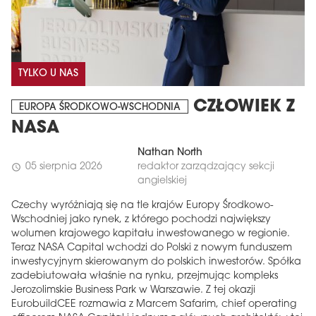
TYLKO U NAS
CZŁOWIEK Z
EUROPA ŚRODKOWO-WSCHODNIA
NASA
Nathan North
05 sierpnia 2026
redaktor zarządzający sekcji
schedule
angielskiej
Czechy wyróżniają się na tle krajów Europy Środkowo-
Wschodniej jako rynek, z którego pochodzi największy
wolumen krajowego kapitału inwestowanego w regionie.
Teraz NASA Capital wchodzi do Polski z nowym funduszem
inwestycyjnym skierowanym do polskich inwestorów. Spółka
zadebiutowała właśnie na rynku, przejmując kompleks
Jerozolimskie Business Park w Warszawie. Z tej okazji
EurobuildCEE rozmawia z Marcem Safarim, chief operating