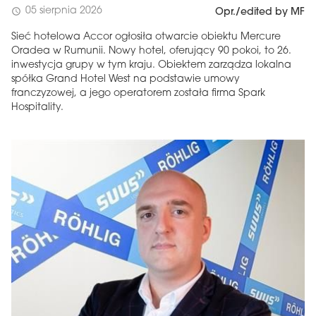
05 sierpnia 2026
schedule
Opr./edited by MF
Sieć hotelowa Accor ogłosiła otwarcie obiektu Mercure
Oradea w Rumunii. Nowy hotel, oferujący 90 pokoi, to 26.
inwestycja grupy w tym kraju. Obiektem zarządza lokalna
spółka Grand Hotel West na podstawie umowy
franczyzowej, a jego operatorem została firma Spark
Hospitality.