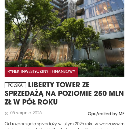
RYNEK INWESTYCYJNY I FINANSOWY
LIBERTY TOWER ZE
POLSKA
SPRZEDAŻĄ NA POZIOMIE 250 MLN
ZŁ W PÓŁ ROKU
05 sierpnia 2026
schedule
Opr./edited by MF
Od rozpoczęcia sprzedaży w lutym 2026 roku w warszawskim