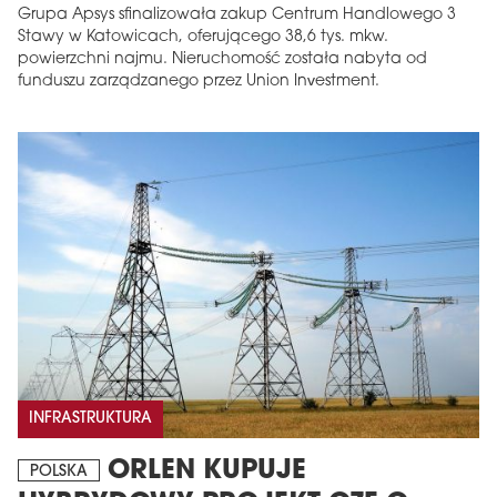
Grupa Apsys sfinalizowała zakup Centrum Handlowego 3
Stawy w Katowicach, oferującego 38,6 tys. mkw.
powierzchni najmu. Nieruchomość została nabyta od
funduszu zarządzanego przez Union Investment.
MAGAZYN
Wydanie 6 (308)
CZERWIEC 2026
arrow_forward
Więcej w tym wydaniu
Zamów teraz!
INFRASTRUKTURA
ORLEN KUPUJE
POLSKA