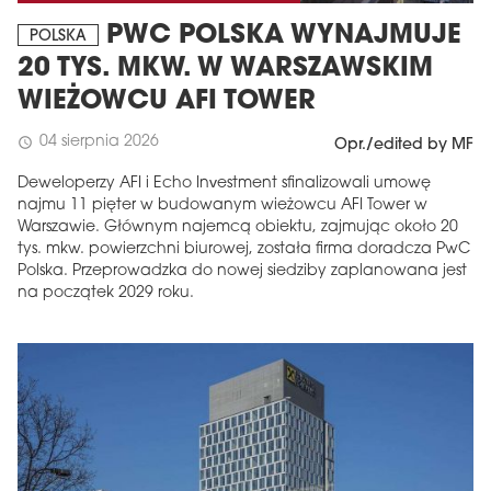
PWC POLSKA WYNAJMUJE
POLSKA
20 TYS. MKW. W WARSZAWSKIM
WIEŻOWCU AFI TOWER
04 sierpnia 2026
schedule
Opr./edited by MF
Deweloperzy AFI i Echo Investment sfinalizowali umowę
najmu 11 pięter w budowanym wieżowcu AFI Tower w
Warszawie. Głównym najemcą obiektu, zajmując około 20
tys. mkw. powierzchni biurowej, została firma doradcza PwC
Polska. Przeprowadzka do nowej siedziby zaplanowana jest
na początek 2029 roku.