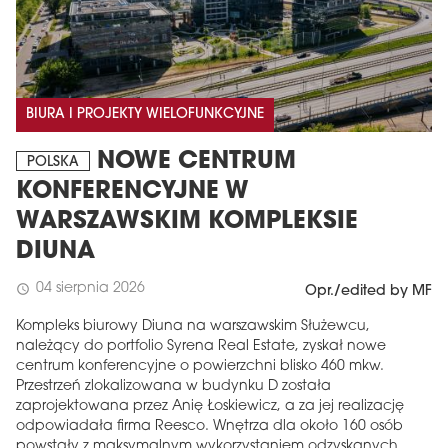
BIURA I PROJEKTY WIELOFUNKCYJNE
NOWE CENTRUM
POLSKA
KONFERENCYJNE W
WARSZAWSKIM KOMPLEKSIE
DIUNA
04 sierpnia 2026
schedule
Opr./edited by MF
Kompleks biurowy Diuna na warszawskim Służewcu,
należący do portfolio Syrena Real Estate, zyskał nowe
centrum konferencyjne o powierzchni blisko 460 mkw.
Przestrzeń zlokalizowana w budynku D została
zaprojektowana przez Anię Łoskiewicz, a za jej realizację
odpowiadała firma Reesco. Wnętrza dla około 160 osób
powstały z maksymalnym wykorzystaniem odzyskanych