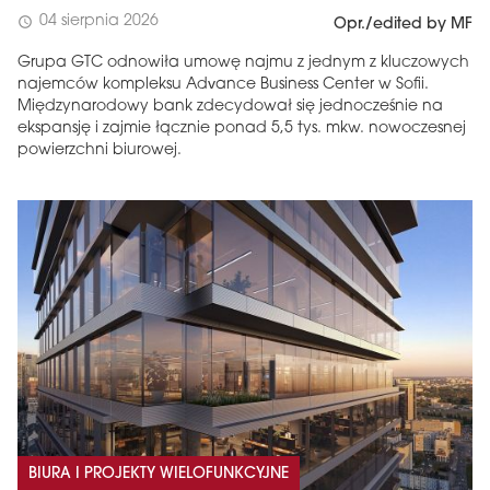
04 sierpnia 2026
schedule
Opr./edited by MF
Grupa GTC odnowiła umowę najmu z jednym z kluczowych
najemców kompleksu Advance Business Center w Sofii.
Międzynarodowy bank zdecydował się jednocześnie na
ekspansję i zajmie łącznie ponad 5,5 tys. mkw. nowoczesnej
powierzchni biurowej.
BIURA I PROJEKTY WIELOFUNKCYJNE