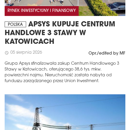
RYNEK INWESTYCYJNY I FINANSOWY
APSYS KUPUJE CENTRUM
POLSKA
HANDLOWE 3 STAWY W
KATOWICACH
05 sierpnia 2026
schedule
Opr./edited by MF
Grupa Apsys sfinalizowała zakup Centrum Handlowego 3
Stawy w Katowicach, oferującego 38,6 tys. mkw.
powierzchni najmu. Nieruchomość została nabyta od
funduszu zarządzanego przez Union Investment.