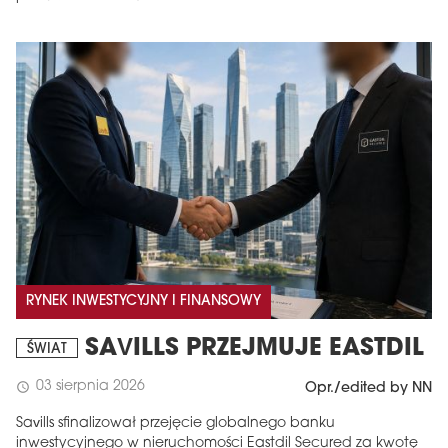
RYNEK INWESTYCYJNY I FINANSOWY
SAVILLS PRZEJMUJE EASTDIL
ŚWIAT
03 sierpnia 2026
schedule
Opr./edited by NN
Savills sfinalizował przejęcie globalnego banku
inwestycyjnego w nieruchomości Eastdil Secured za kwotę