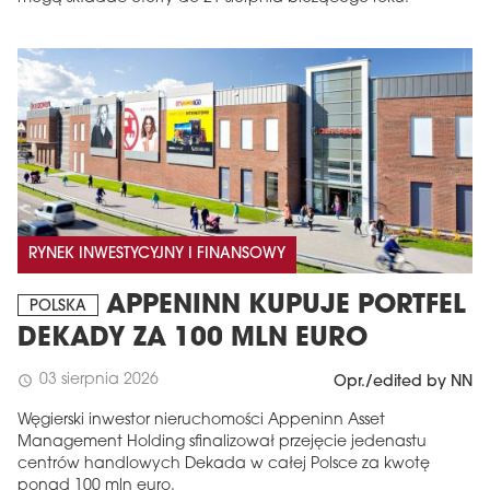
RYNEK INWESTYCYJNY I FINANSOWY
APPENINN KUPUJE PORTFEL
POLSKA
DEKADY ZA 100 MLN EURO
03 sierpnia 2026
schedule
Opr./edited by NN
Węgierski inwestor nieruchomości Appeninn Asset
Management Holding sfinalizował przejęcie jedenastu
centrów handlowych Dekada w całej Polsce za kwotę
ponad 100 mln euro.