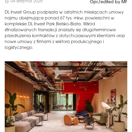
04 sierpnia 2026
schedule
Opr./edited by MF
DL Invest Group podpisała w ostatnich miesiącach umowy
najmu obejmujące ponad 67 tys. mkw. powierzchni w
kompleksie DL Invest Park Bielsko-Biała. Wśród
sfinalizowanych transakcji znalazły się długoterminowe
przedłużenia kontraktów z dotychczasowymi klientami oraz
nowe umowy z firmami z sektora produkcyjnego i
logistycznego.