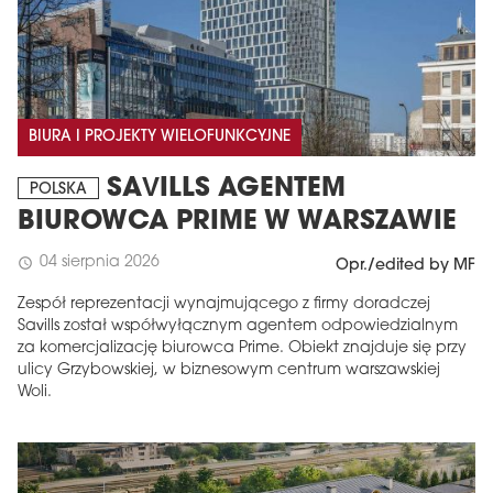
BIURA I PROJEKTY WIELOFUNKCYJNE
SAVILLS AGENTEM
POLSKA
BIUROWCA PRIME W WARSZAWIE
04 sierpnia 2026
schedule
Opr./edited by MF
Zespół reprezentacji wynajmującego z firmy doradczej
Savills został współwyłącznym agentem odpowiedzialnym
za komercjalizację biurowca Prime. Obiekt znajduje się przy
ulicy Grzybowskiej, w biznesowym centrum warszawskiej
Woli.