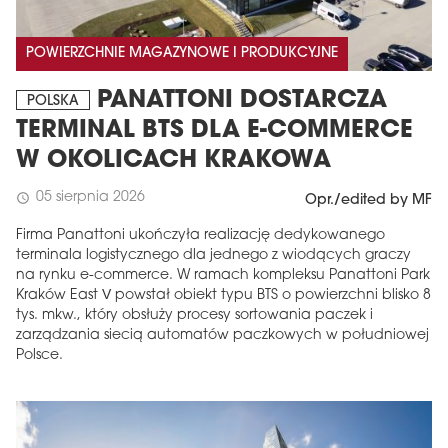
POWIERZCHNIE MAGAZYNOWE I PRODUKCYJNE
PANATTONI DOSTARCZA
POLSKA
TERMINAL BTS DLA E-COMMERCE
W OKOLICACH KRAKOWA
05 sierpnia 2026
schedule
Opr./edited by MF
Firma Panattoni ukończyła realizację dedykowanego
terminala logistycznego dla jednego z wiodących graczy
na rynku e-commerce. W ramach kompleksu Panattoni Park
Kraków East V powstał obiekt typu BTS o powierzchni blisko 8
tys. mkw., który obsłuży procesy sortowania paczek i
zarządzania siecią automatów paczkowych w południowej
Polsce.