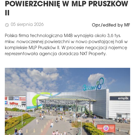
POWIERZCHNIĘ W MLP PRUSZKÓW
II
05 sierpnia 2026
schedule
Opr./edited by MF
Polska firma technologiczna M4B wynajęła około 3,6 tys.
mkw. nowoczesnej powierzchni w nowo powstającej hali w
kompleksie MLP Pruszków II. W procesie negocjacji najemcę
reprezentowała agencja doradcza NXT Property.