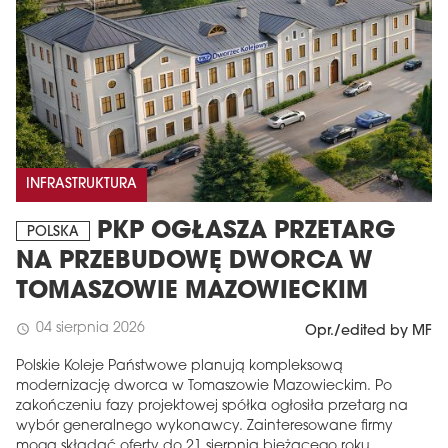
INFRASTRUKTURA
PKP OGŁASZA PRZETARG
POLSKA
NA PRZEBUDOWĘ DWORCA W
TOMASZOWIE MAZOWIECKIM
04 sierpnia 2026
schedule
Opr./edited by MF
Polskie Koleje Państwowe planują kompleksową
modernizację dworca w Tomaszowie Mazowieckim. Po
zakończeniu fazy projektowej spółka ogłosiła przetarg na
wybór generalnego wykonawcy. Zainteresowane firmy
mogą składać oferty do 21 sierpnia bieżącego roku.