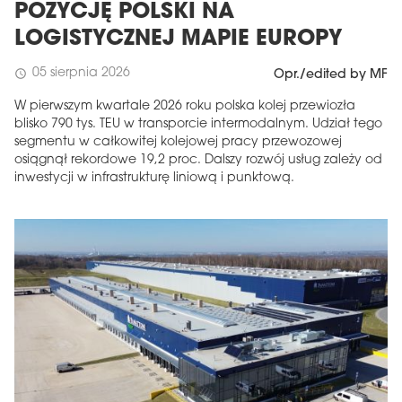
POZYCJĘ POLSKI NA
LOGISTYCZNEJ MAPIE EUROPY
05 sierpnia 2026
schedule
Opr./edited by MF
W pierwszym kwartale 2026 roku polska kolej przewiozła
blisko 790 tys. TEU w transporcie intermodalnym. Udział tego
segmentu w całkowitej kolejowej pracy przewozowej
osiągnął rekordowe 19,2 proc. Dalszy rozwój usług zależy od
inwestycji w infrastrukturę liniową i punktową.