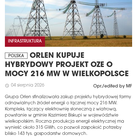
INFRASTRUKTURA
ORLEN KUPUJE
POLSKA
HYBRYDOWY PROJEKT OZE O
MOCY 216 MW W WIELKOPOLSCE
04 sierpnia 2026
schedule
Opr./edited by MF
Grupa Orlen sfinalizowała zakup projektu hybrydowej farmy
odnawialnych źródeł energii o łącznej mocy 216 MW.
Kompleks, łączący elektrownię słoneczną z wiatrową,
powstanie w gminie Kazimierz Biskupi w województwie
wielkopolskim. Roczna produkcja energii elektrycznej ma
wynieść około 315 GWh, co pozwoli zaspokoić potrzeby
blisko 143 tys. gospodarstw domowych.