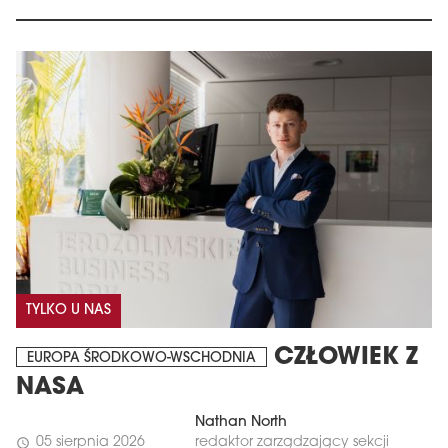
TYLKO U NAS
CZŁOWIEK Z
EUROPA ŚRODKOWO-WSCHODNIA
NASA
Nathan North
05 sierpnia 2026
redaktor zarządzający sekcji
schedule