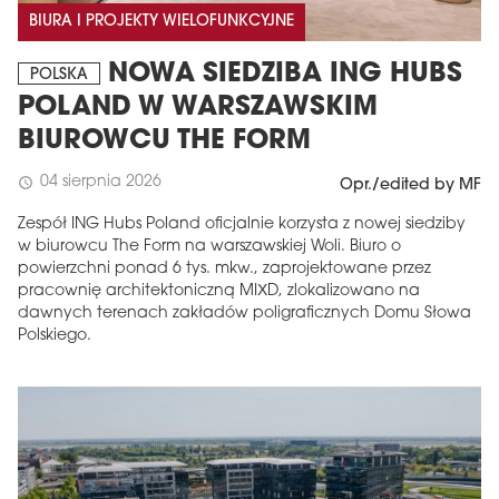
BIURA I PROJEKTY WIELOFUNKCYJNE
NOWA SIEDZIBA ING HUBS
POLSKA
POLAND W WARSZAWSKIM
BIUROWCU THE FORM
04 sierpnia 2026
schedule
Opr./edited by MF
Zespół ING Hubs Poland oficjalnie korzysta z nowej siedziby
w biurowcu The Form na warszawskiej Woli. Biuro o
powierzchni ponad 6 tys. mkw., zaprojektowane przez
pracownię architektoniczną MIXD, zlokalizowano na
dawnych terenach zakładów poligraficznych Domu Słowa
Polskiego.