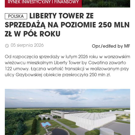
RYNEK INWESTYCYJNY I FINANSOWY
LIBERTY TOWER ZE
POLSKA
SPRZEDAŻĄ NA POZIOMIE 250 MLN
ZŁ W PÓŁ ROKU
05 sierpnia 2026
schedule
Opr./edited by MF
Od rozpoczęcia sprzedaży w lutym 2026 roku w warszawskim
wieżowcu mieszkalnym Liberty Tower by Cavatina zawarto
122 umowy. Łączna wartość transakcji w realizowanym przy
ulicy Grzybowskiej obiekcie przekroczyła 250 mln zł.