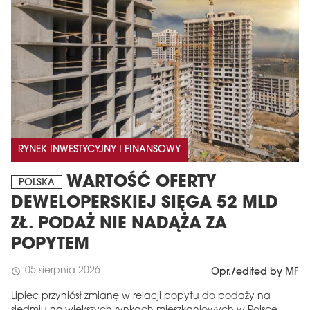
RYNEK INWESTYCYJNY I FINANSOWY
MAGAZYN
WARTOŚĆ OFERTY
POLSKA
Wydanie 6 (308)
DEWELOPERSKIEJ SIĘGA 52 MLD
CZERWIEC 2026
ZŁ. PODAŻ NIE NADĄŻA ZA
arrow_forward
Więcej w tym wydaniu
POPYTEM
Zamów teraz!
05 sierpnia 2026
schedule
Opr./edited by MF
Lipiec przyniósł zmianę w relacji popytu do podaży na