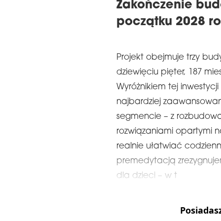
Zakończenie bud
początku 2028 ro
Projekt obejmuje trzy bud
dziewięciu pięter, 187 mie
Wyróżnikiem tej inwestycj
najbardziej zaawansowan
segmencie – z rozbudow
rozwiązaniami opartymi na 
realnie ułatwiać codzien
premedytacją zrezygnujem
dla dzieci – w t
Posiadas