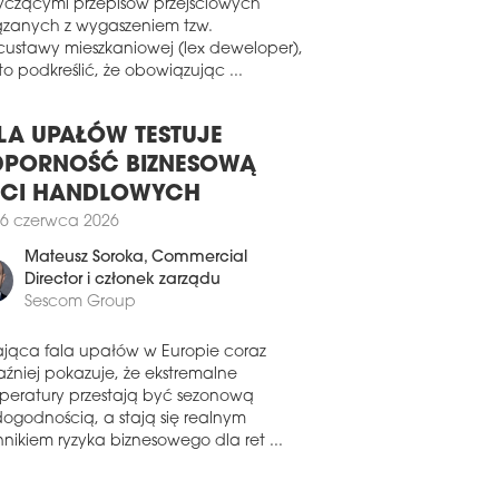
wiązku z pojawiającymi się pytaniami
8 lipca 2026
yczącymi przepisów przejściowych
ązanych z wygaszeniem tzw.
WA APARTAMENTOWIEC NA
custawy mieszkaniowej (lex deweloper),
IBORZU
o podkreślić, że obowiązując ...
zyła przedsprzedaż 66 apartamentów w
wszym projekcie Yareal na warszawskim
borzu.
LA UPAŁÓW TESTUJE
PORNOŚĆ BIZNESOWĄ
7 lipca 2026
ECI HANDLOWYCH
EDRA GROUP WCHODZI DO
SKI
6 czerwca 2026
erski deweloper Faedra Group otworzył
Mateusz Soroka
, Commercial
e pierwsze biuro poza rodzimym
Director i członek zarządu
iem, powołując spółkę Faedra Polska z
Sescom Group
zibą w Warszawie. Firma rozpoczyna
łalność w Polsce, koncentrując się
ająca fala upałów w Europie coraz
de wszystkim na sektorze
aźniej pokazuje, że ekstremalne
zkaniowym, jednocześnie analizując
peratury przestają być sezonową
iwości inwestycyjne w innych
dogodnością, a stają się realnym
mentach rynku nieruchomości.
nikiem ryzyka biznesowego dla ret ...
6 lipca 2026