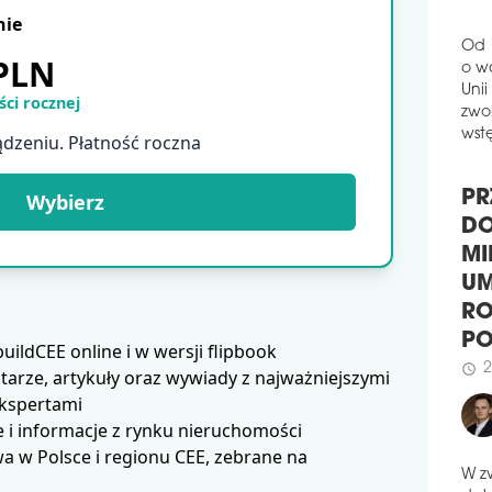
schedule
1
nie
GN
 PLN
Rus
Od 
ul. 
o w
ci rocznej
wyko
Unii
Cons
ądzeniu. Płatność roczna
zwol
plan
wstę
schedule
0
Wybierz
PO
PR
MIL
DO
Cora
MI
zwi
budo
UM
gru
RO
ldCEE online i w wersji flipbook
schedule
0
P
arze, artykuły oraz wywiady z najważniejszymi
AS
2
schedule
ekspertami
I E
 i informacje z rynku nieruchomości
Inwe
 w Polsce i regionu CEE, zebrane na
użyt
odbi