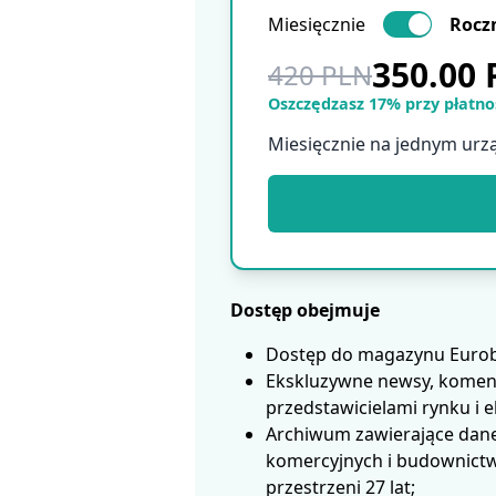
Miesięcznie
Rocz
350.00
420 PLN
Oszczędzasz 17% przy płatnoś
Miesięcznie na jednym urz
Dostęp obejmuje
Dostęp do magazynu Eurobui
Ekskluzywne newsy, koment
przedstawicielami rynku i 
Archiwum zawierające dane
komercyjnych i budownictwa
przestrzeni 27 lat;