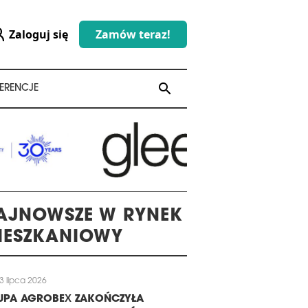
Zaloguj się
Zamów teraz!
search
search
ERENCJE
AJNOWSZE W RYNEK
IESZKANIOWY
3 lipca 2026
UPA AGROBEX ZAKOŃCZYŁA