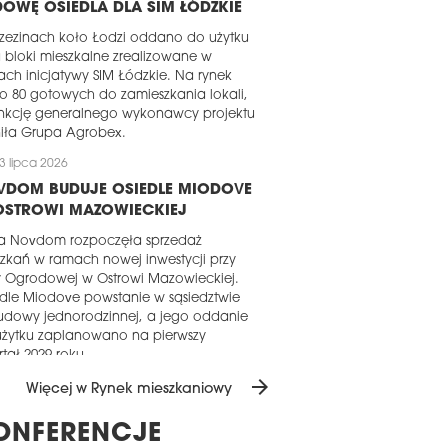
OWĘ OSIEDLA DLA SIM ŁÓDZKIE
zezinach koło Łodzi oddano do użytku
bloki mieszkalne zrealizowane w
ch inicjatywy SIM Łódzkie. Na rynek
iło 80 gotowych do zamieszkania lokali,
unkcję generalnego wykonawcy projektu
iła Grupa Agrobex.
3 lipca 2026
VDOM BUDUJE OSIEDLE MIODOVE
OSTROWI MAZOWIECKIEJ
ma Novdom rozpoczęła sprzedaż
zkań w ramach nowej inwestycji przy
y Ogrodowej w Ostrowi Mazowieckiej.
dle Miodove powstanie w sąsiedztwie
udowy jednorodzinnej, a jego oddanie
użytku zaplanowano na pierwszy
tał 2029 roku.
arrow_forward
1 lipca 2026
Więcej w Rynek mieszkaniowy
AKOWSKI TAKT LIRNIKÓW W
ONFERENCJE
ANIE SUROWYM ZAMKNIĘTYM