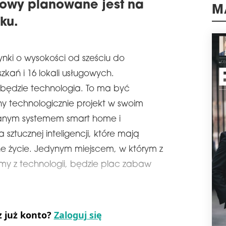
owy planowane jest na
pers
Cech
ku.
M
blis
świ
śród
plan
ynki o wysokości od sześciu do
schedule
1
szkań i 16 lokali usługowych.
MIE
i będzie technologia. To ma być
KU
y technologicznie projekt w swoim
Dewe
tym 
anym systemem smart home i
rzuc
sztucznej inteligencji, które mają
Bar
prze
ne życie. Jedynym miejscem, w którym z
czer
y z technologii, będzie plac zabaw
do s
najw
gdy 
Najw
odn
z już konto?
Zaloguj się
sprz
pon