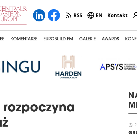
RSS
EN
Kontakt
EE
KOMENTARZE
EUROBUILD FM
GALERIE
AWARDS
KONF
N
M
 rozpoczyna
aż
schedule
2
GR