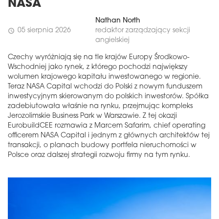
NASA
Nathan North
05 sierpnia 2026
redaktor zarządzający sekcji
schedule
angielskiej
Czechy wyróżniają się na tle krajów Europy Środkowo-
Wschodniej jako rynek, z którego pochodzi największy
wolumen krajowego kapitału inwestowanego w regionie.
Teraz NASA Capital wchodzi do Polski z nowym funduszem
inwestycyjnym skierowanym do polskich inwestorów. Spółka
zadebiutowała właśnie na rynku, przejmując kompleks
Jerozolimskie Business Park w Warszawie. Z tej okazji
EurobuildCEE rozmawia z Marcem Safarim, chief operating
officerem NASA Capital i jednym z głównych architektów tej
transakcji, o planach budowy portfela nieruchomości w
Polsce oraz dalszej strategii rozwoju firmy na tym rynku.