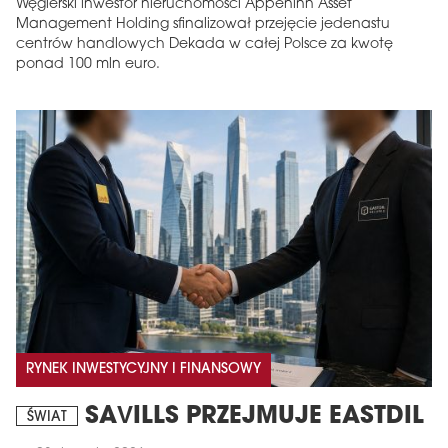
Węgierski inwestor nieruchomości Appeninn Asset
Management Holding sfinalizował przejęcie jedenastu
centrów handlowych Dekada w całej Polsce za kwotę
ponad 100 mln euro.
RYNEK INWESTYCYJNY I FINANSOWY
SAVILLS PRZEJMUJE EASTDIL
ŚWIAT