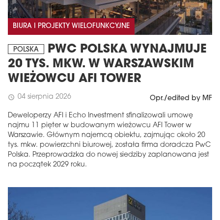
BIURA I PROJEKTY WIELOFUNKCYJNE
PWC POLSKA WYNAJMUJE
POLSKA
20 TYS. MKW. W WARSZAWSKIM
WIEŻOWCU AFI TOWER
04 sierpnia 2026
schedule
Opr./edited by MF
Deweloperzy AFI i Echo Investment sfinalizowali umowę
najmu 11 pięter w budowanym wieżowcu AFI Tower w
Warszawie. Głównym najemcą obiektu, zajmując około 20
tys. mkw. powierzchni biurowej, została firma doradcza PwC
Polska. Przeprowadzka do nowej siedziby zaplanowana jest
na początek 2029 roku.