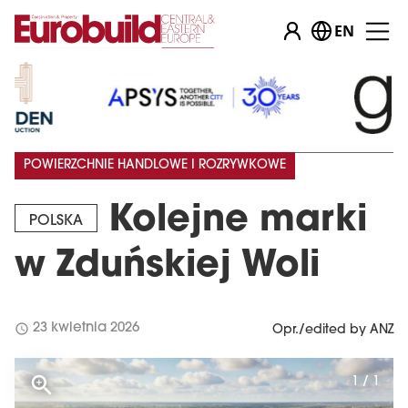
EN
POWIERZCHNIE HANDLOWE I ROZRYWKOWE
Kolejne marki
POLSKA
w Zduńskiej Woli
schedule
23 kwietnia 2026
Opr./edited by ANZ
1 / 1