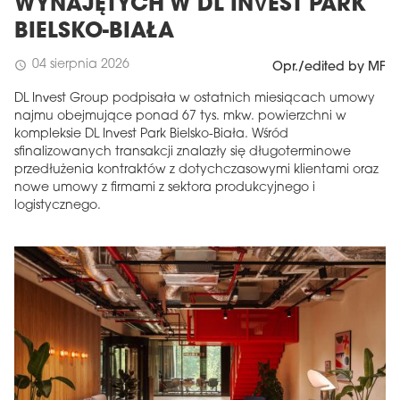
WYNAJĘTYCH W DL INVEST PARK
BIELSKO-BIAŁA
04 sierpnia 2026
schedule
Opr./edited by MF
DL Invest Group podpisała w ostatnich miesiącach umowy
najmu obejmujące ponad 67 tys. mkw. powierzchni w
kompleksie DL Invest Park Bielsko-Biała. Wśród
sfinalizowanych transakcji znalazły się długoterminowe
przedłużenia kontraktów z dotychczasowymi klientami oraz
nowe umowy z firmami z sektora produkcyjnego i
logistycznego.