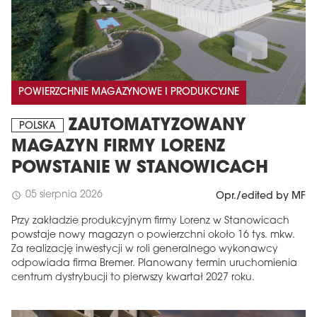
POWIERZCHNIE MAGAZYNOWE I PRODUKCYJNE
ZAUTOMATYZOWANY
POLSKA
MAGAZYN FIRMY LORENZ
POWSTANIE W STANOWICACH
05 sierpnia 2026
schedule
Opr./edited by MF
Przy zakładzie produkcyjnym firmy Lorenz w Stanowicach
powstaje nowy magazyn o powierzchni około 16 tys. mkw.
Za realizację inwestycji w roli generalnego wykonawcy
odpowiada firma Bremer. Planowany termin uruchomienia
centrum dystrybucji to pierwszy kwartał 2027 roku.