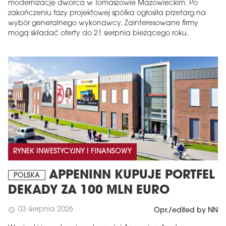
modernizację dworca w Tomaszowie Mazowieckim. Po
zakończeniu fazy projektowej spółka ogłosiła przetarg na
wybór generalnego wykonawcy. Zainteresowane firmy
mogą składać oferty do 21 sierpnia bieżącego roku.
RYNEK INWESTYCYJNY I FINANSOWY
APPENINN KUPUJE PORTFEL
POLSKA
DEKADY ZA 100 MLN EURO
03 sierpnia 2026
schedule
Opr./edited by NN