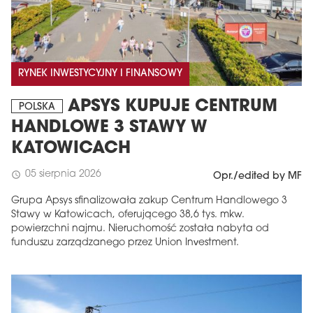
RYNEK INWESTYCYJNY I FINANSOWY
APSYS KUPUJE CENTRUM
POLSKA
HANDLOWE 3 STAWY W
KATOWICACH
05 sierpnia 2026
schedule
Opr./edited by MF
Grupa Apsys sfinalizowała zakup Centrum Handlowego 3
Stawy w Katowicach, oferującego 38,6 tys. mkw.
powierzchni najmu. Nieruchomość została nabyta od
funduszu zarządzanego przez Union Investment.