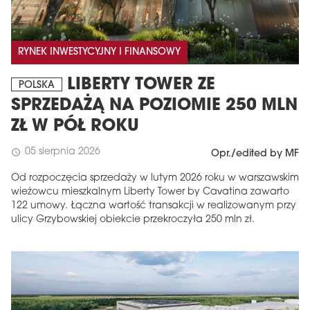
RYNEK INWESTYCYJNY I FINANSOWY
LIBERTY TOWER ZE
POLSKA
SPRZEDAŻĄ NA POZIOMIE 250 MLN
ZŁ W PÓŁ ROKU
05 sierpnia 2026
schedule
Opr./edited by MF
Od rozpoczęcia sprzedaży w lutym 2026 roku w warszawskim
wieżowcu mieszkalnym Liberty Tower by Cavatina zawarto
122 umowy. Łączna wartość transakcji w realizowanym przy
ulicy Grzybowskiej obiekcie przekroczyła 250 mln zł.