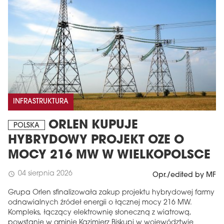
INFRASTRUKTURA
ORLEN KUPUJE
POLSKA
HYBRYDOWY PROJEKT OZE O
MOCY 216 MW W WIELKOPOLSCE
04 sierpnia 2026
schedule
Opr./edited by MF
Grupa Orlen sfinalizowała zakup projektu hybrydowej farmy
odnawialnych źródeł energii o łącznej mocy 216 MW.
Kompleks, łączący elektrownię słoneczną z wiatrową,
powstanie w gminie Kazimierz Biskupi w województwie