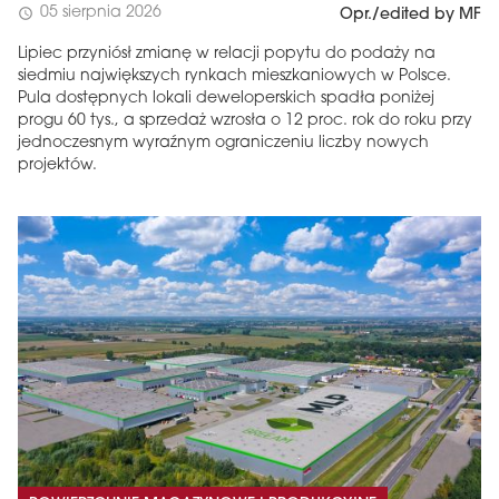
05 sierpnia 2026
schedule
Opr./edited by MF
Lipiec przyniósł zmianę w relacji popytu do podaży na
siedmiu największych rynkach mieszkaniowych w Polsce.
Pula dostępnych lokali deweloperskich spadła poniżej
progu 60 tys., a sprzedaż wzrosła o 12 proc. rok do roku przy
jednoczesnym wyraźnym ograniczeniu liczby nowych
projektów.