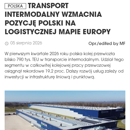
TRANSPORT
POLSKA
INTERMODALNY WZMACNIA
POZYCJĘ POLSKI NA
LOGISTYCZNEJ MAPIE EUROPY
05 sierpnia 2026
schedule
Opr./edited by MF
W pierwszym kwartale 2026 roku polska kolej przewiozła
blisko 790 tys. TEU w transporcie intermodalnym. Udział tego
segmentu w całkowitej kolejowej pracy przewozowej
osiągnął rekordowe 19,2 proc. Dalszy rozwój usług zależy od
inwestycji w infrastrukturę liniową i punktową.