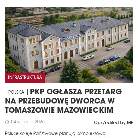
INFRASTRUKTURA
PKP OGŁASZA PRZETARG
POLSKA
NA PRZEBUDOWĘ DWORCA W
TOMASZOWIE MAZOWIECKIM
04 sierpnia 2026
schedule
Opr./edited by MF
Polskie Koleje Państwowe planują kompleksową