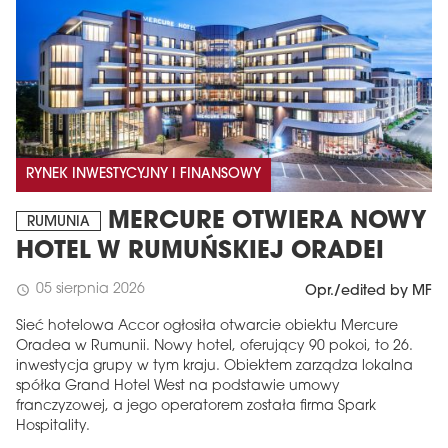
RYNEK INWESTYCYJNY I FINANSOWY
MERCURE OTWIERA NOWY
RUMUNIA
HOTEL W RUMUŃSKIEJ ORADEI
05 sierpnia 2026
schedule
Opr./edited by MF
Sieć hotelowa Accor ogłosiła otwarcie obiektu Mercure
Oradea w Rumunii. Nowy hotel, oferujący 90 pokoi, to 26.
inwestycja grupy w tym kraju. Obiektem zarządza lokalna
spółka Grand Hotel West na podstawie umowy
franczyzowej, a jego operatorem została firma Spark
Hospitality.