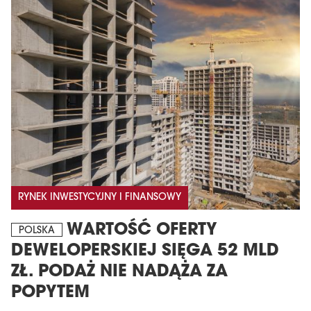
MAGAZYN
Wydanie 6 (308)
RYNEK INWESTYCYJNY I FINANSOWY
CZERWIEC 2026
WARTOŚĆ OFERTY
arrow_forward
POLSKA
Więcej w tym wydaniu
DEWELOPERSKIEJ SIĘGA 52 MLD
Zamów teraz!
ZŁ. PODAŻ NIE NADĄŻA ZA
POPYTEM