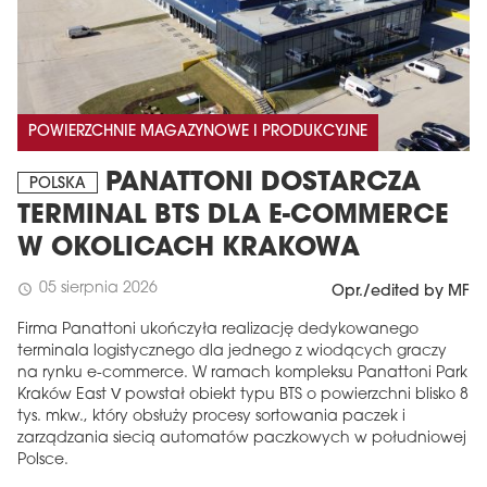
POWIERZCHNIE MAGAZYNOWE I PRODUKCYJNE
PANATTONI DOSTARCZA
POLSKA
TERMINAL BTS DLA E-COMMERCE
W OKOLICACH KRAKOWA
05 sierpnia 2026
schedule
Opr./edited by MF
Firma Panattoni ukończyła realizację dedykowanego
terminala logistycznego dla jednego z wiodących graczy
na rynku e-commerce. W ramach kompleksu Panattoni Park
Kraków East V powstał obiekt typu BTS o powierzchni blisko 8
tys. mkw., który obsłuży procesy sortowania paczek i
zarządzania siecią automatów paczkowych w południowej
Polsce.