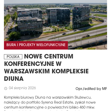
BIURA I PROJEKTY WIELOFUNKCYJNE
NOWE CENTRUM
POLSKA
KONFERENCYJNE W
WARSZAWSKIM KOMPLEKSIE
DIUNA
04 sierpnia 2026
schedule
Opr./edited by MF
Kompleks biurowy Diuna na warszawskim Służewcu,
należący do portfolio Syrena Real Estate, zyskał nowe
centrum konferencyjne o powierzchni blisko 460 mkw.