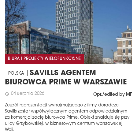
BIURA I PROJEKTY WIELOFUNKCYJNE
SAVILLS AGENTEM
POLSKA
BIUROWCA PRIME W WARSZAWIE
04 sierpnia 2026
schedule
Opr./edited by MF
Zespół reprezentacji wynajmującego z firmy doradczej
Savills został współwyłącznym agentem odpowiedzialnym
za komercjalizację biurowca Prime. Obiekt znajduje się przy
ulicy Grzybowskiej, w biznesowym centrum warszawskiej
Woli.