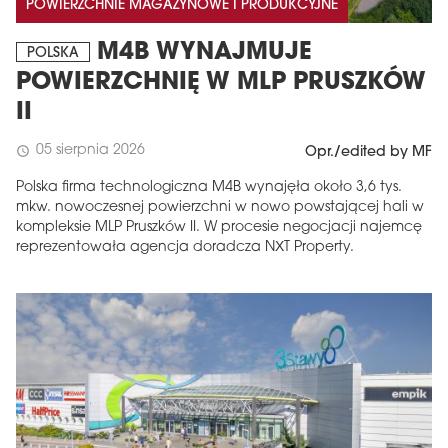
POWIERZCHNIE MAGAZYNOWE I PRODUKCYJNE
M4B WYNAJMUJE
POLSKA
POWIERZCHNIĘ W MLP PRUSZKÓW
II
05 sierpnia 2026
schedule
Opr./edited by MF
Polska firma technologiczna M4B wynajęła około 3,6 tys.
mkw. nowoczesnej powierzchni w nowo powstającej hali w
kompleksie MLP Pruszków II. W procesie negocjacji najemcę
reprezentowała agencja doradcza NXT Property.