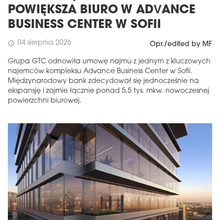
POWIĘKSZA BIURO W ADVANCE
BUSINESS CENTER W SOFII
04 sierpnia 2026
schedule
Opr./edited by MF
Grupa GTC odnowiła umowę najmu z jednym z kluczowych
najemców kompleksu Advance Business Center w Sofii.
Międzynarodowy bank zdecydował się jednocześnie na
ekspansję i zajmie łącznie ponad 5,5 tys. mkw. nowoczesnej
powierzchni biurowej.