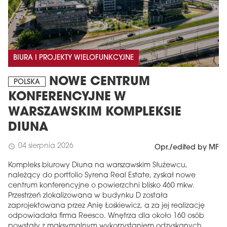
BIURA I PROJEKTY WIELOFUNKCYJNE
NOWE CENTRUM
POLSKA
KONFERENCYJNE W
WARSZAWSKIM KOMPLEKSIE
DIUNA
04 sierpnia 2026
schedule
Opr./edited by MF
Kompleks biurowy Diuna na warszawskim Służewcu,
należący do portfolio Syrena Real Estate, zyskał nowe
centrum konferencyjne o powierzchni blisko 460 mkw.
Przestrzeń zlokalizowana w budynku D została
zaprojektowana przez Anię Łoskiewicz, a za jej realizację
odpowiadała firma Reesco. Wnętrza dla około 160 osób
powstały z maksymalnym wykorzystaniem odzyskanych