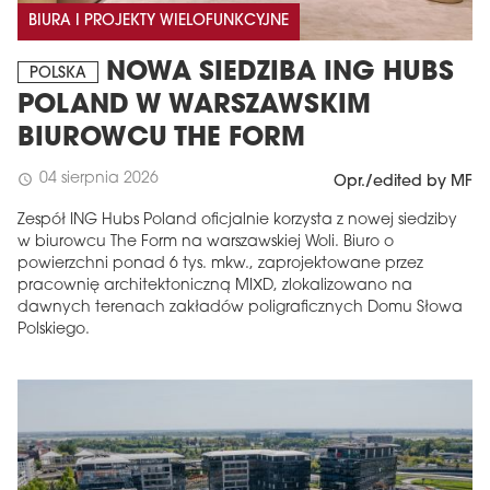
BIURA I PROJEKTY WIELOFUNKCYJNE
NOWA SIEDZIBA ING HUBS
POLSKA
POLAND W WARSZAWSKIM
BIUROWCU THE FORM
04 sierpnia 2026
schedule
Opr./edited by MF
Zespół ING Hubs Poland oficjalnie korzysta z nowej siedziby
w biurowcu The Form na warszawskiej Woli. Biuro o
powierzchni ponad 6 tys. mkw., zaprojektowane przez
pracownię architektoniczną MIXD, zlokalizowano na
dawnych terenach zakładów poligraficznych Domu Słowa
Polskiego.