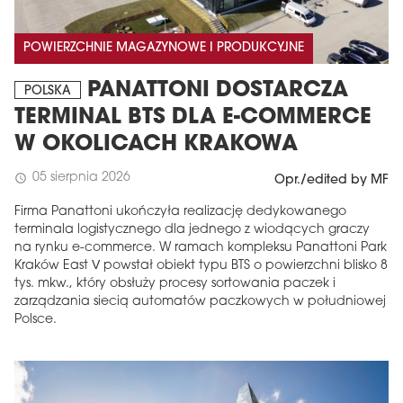
POWIERZCHNIE MAGAZYNOWE I PRODUKCYJNE
PANATTONI DOSTARCZA
POLSKA
TERMINAL BTS DLA E-COMMERCE
W OKOLICACH KRAKOWA
05 sierpnia 2026
schedule
Opr./edited by MF
Firma Panattoni ukończyła realizację dedykowanego
terminala logistycznego dla jednego z wiodących graczy
na rynku e-commerce. W ramach kompleksu Panattoni Park
Kraków East V powstał obiekt typu BTS o powierzchni blisko 8
tys. mkw., który obsłuży procesy sortowania paczek i
zarządzania siecią automatów paczkowych w południowej
Polsce.