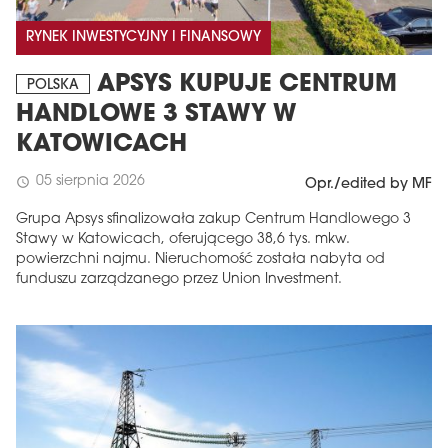
RYNEK INWESTYCYJNY I FINANSOWY
APSYS KUPUJE CENTRUM
POLSKA
HANDLOWE 3 STAWY W
KATOWICACH
05 sierpnia 2026
schedule
Opr./edited by MF
Grupa Apsys sfinalizowała zakup Centrum Handlowego 3
Stawy w Katowicach, oferującego 38,6 tys. mkw.
powierzchni najmu. Nieruchomość została nabyta od
funduszu zarządzanego przez Union Investment.