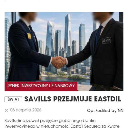
RYNEK INWESTYCYJNY I FINANSOWY
SAVILLS PRZEJMUJE EASTDIL
ŚWIAT
03 sierpnia 2026
schedule
Opr./edited by NN
Savills sfinalizował przejęcie globalnego banku
inwestycyjnego w nieruchomości Eastdil Secured za kwotę