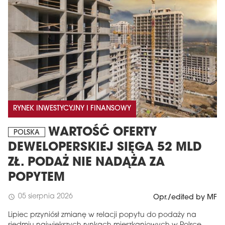
RYNEK INWESTYCYJNY I FINANSOWY
MAGAZYN
WARTOŚĆ OFERTY
POLSKA
Wydanie 6 (308)
DEWELOPERSKIEJ SIĘGA 52 MLD
CZERWIEC 2026
ZŁ. PODAŻ NIE NADĄŻA ZA
arrow_forward
Więcej w tym wydaniu
POPYTEM
Zamów teraz!
05 sierpnia 2026
schedule
Opr./edited by MF
Lipiec przyniósł zmianę w relacji popytu do podaży na