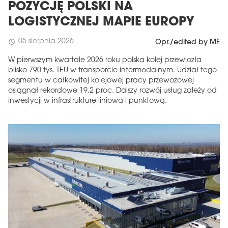
POZYCJĘ POLSKI NA
LOGISTYCZNEJ MAPIE EUROPY
05 sierpnia 2026
schedule
Opr./edited by MF
W pierwszym kwartale 2026 roku polska kolej przewiozła
blisko 790 tys. TEU w transporcie intermodalnym. Udział tego
segmentu w całkowitej kolejowej pracy przewozowej
osiągnął rekordowe 19,2 proc. Dalszy rozwój usług zależy od
inwestycji w infrastrukturę liniową i punktową.