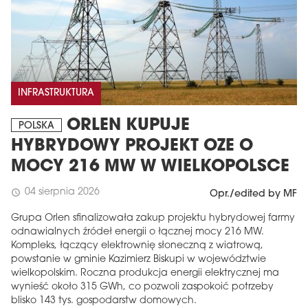
INFRASTRUKTURA
ORLEN KUPUJE
POLSKA
HYBRYDOWY PROJEKT OZE O
MOCY 216 MW W WIELKOPOLSCE
04 sierpnia 2026
schedule
Opr./edited by MF
Grupa Orlen sfinalizowała zakup projektu hybrydowej farmy
odnawialnych źródeł energii o łącznej mocy 216 MW.
Kompleks, łączący elektrownię słoneczną z wiatrową,
powstanie w gminie Kazimierz Biskupi w województwie
wielkopolskim. Roczna produkcja energii elektrycznej ma
wynieść około 315 GWh, co pozwoli zaspokoić potrzeby
blisko 143 tys. gospodarstw domowych.