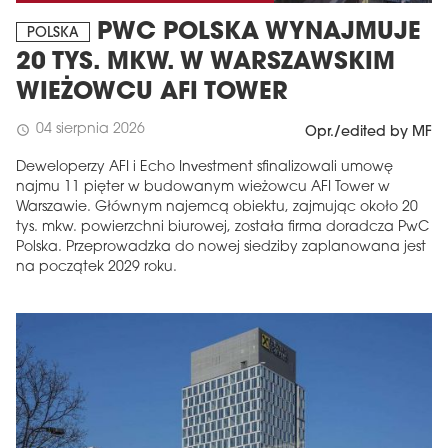
PWC POLSKA WYNAJMUJE
POLSKA
20 TYS. MKW. W WARSZAWSKIM
WIEŻOWCU AFI TOWER
04 sierpnia 2026
schedule
Opr./edited by MF
Deweloperzy AFI i Echo Investment sfinalizowali umowę
najmu 11 pięter w budowanym wieżowcu AFI Tower w
Warszawie. Głównym najemcą obiektu, zajmując około 20
tys. mkw. powierzchni biurowej, została firma doradcza PwC
Polska. Przeprowadzka do nowej siedziby zaplanowana jest
na początek 2029 roku.