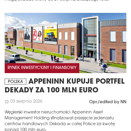
RYNEK INWESTYCYJNY I FINANSOWY
APPENINN KUPUJE PORTFEL
POLSKA
DEKADY ZA 100 MLN EURO
03 sierpnia 2026
schedule
Opr./edited by NN
Węgierski inwestor nieruchomości Appeninn Asset
Management Holding sfinalizował przejęcie jedenastu
centrów handlowych Dekada w całej Polsce za kwotę
ponad 100 mln euro.