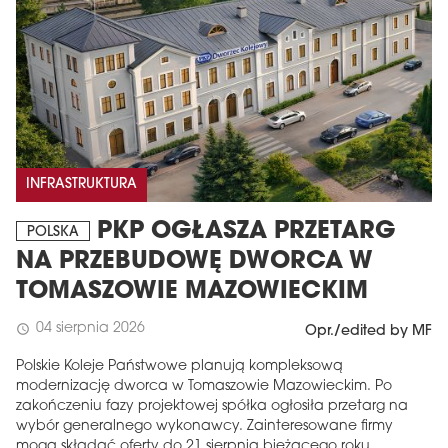
INFRASTRUKTURA
PKP OGŁASZA PRZETARG
POLSKA
NA PRZEBUDOWĘ DWORCA W
TOMASZOWIE MAZOWIECKIM
04 sierpnia 2026
schedule
Opr./edited by MF
Polskie Koleje Państwowe planują kompleksową
modernizację dworca w Tomaszowie Mazowieckim. Po
zakończeniu fazy projektowej spółka ogłosiła przetarg na
wybór generalnego wykonawcy. Zainteresowane firmy
mogą składać oferty do 21 sierpnia bieżącego roku.