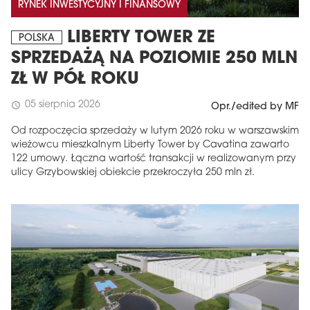
RYNEK INWESTYCYJNY I FINANSOWY
LIBERTY TOWER ZE
POLSKA
SPRZEDAŻĄ NA POZIOMIE 250 MLN
ZŁ W PÓŁ ROKU
05 sierpnia 2026
schedule
Opr./edited by MF
Od rozpoczęcia sprzedaży w lutym 2026 roku w warszawskim
wieżowcu mieszkalnym Liberty Tower by Cavatina zawarto
122 umowy. Łączna wartość transakcji w realizowanym przy
ulicy Grzybowskiej obiekcie przekroczyła 250 mln zł.