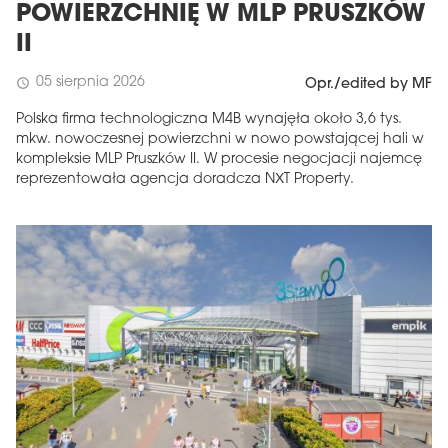
POWIERZCHNIĘ W MLP PRUSZKÓW
II
05 sierpnia 2026
schedule
Opr./edited by MF
Polska firma technologiczna M4B wynajęła około 3,6 tys.
mkw. nowoczesnej powierzchni w nowo powstającej hali w
kompleksie MLP Pruszków II. W procesie negocjacji najemcę
reprezentowała agencja doradcza NXT Property.