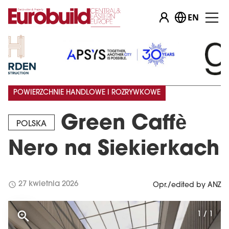
EN
POWIERZCHNIE HANDLOWE I ROZRYWKOWE
Green Caffè
POLSKA
Nero na Siekierkach
schedule
27 kwietnia 2026
Opr./edited by ANZ
1 / 1