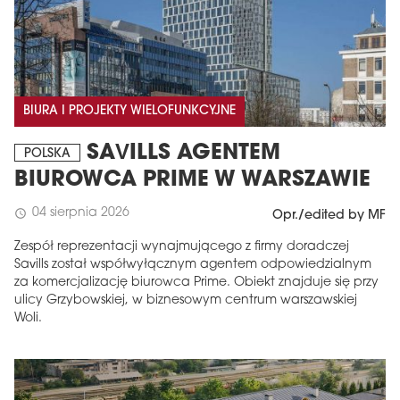
BIURA I PROJEKTY WIELOFUNKCYJNE
SAVILLS AGENTEM
POLSKA
BIUROWCA PRIME W WARSZAWIE
04 sierpnia 2026
schedule
Opr./edited by MF
Zespół reprezentacji wynajmującego z firmy doradczej
Savills został współwyłącznym agentem odpowiedzialnym
za komercjalizację biurowca Prime. Obiekt znajduje się przy
ulicy Grzybowskiej, w biznesowym centrum warszawskiej
Woli.