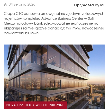
04 sierpnia 2026
schedule
Opr./edited by MF
Grupa GTC odnowiła umowę najmu z jednym z kluczowych
najemców kompleksu Advance Business Center w Sofii.
Międzynarodowy bank zdecydował się jednocześnie na
ekspansję i zajmie łącznie ponad 5,5 tys. mkw. nowoczesnej
powierzchni biurowej.
BIURA I PROJEKTY WIELOFUNKCYJNE