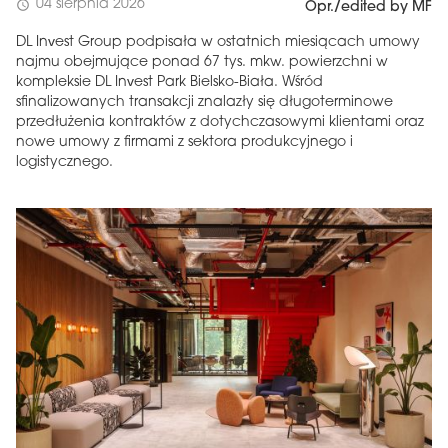
04 sierpnia 2026
schedule
Opr./edited by MF
DL Invest Group podpisała w ostatnich miesiącach umowy
najmu obejmujące ponad 67 tys. mkw. powierzchni w
kompleksie DL Invest Park Bielsko-Biała. Wśród
sfinalizowanych transakcji znalazły się długoterminowe
przedłużenia kontraktów z dotychczasowymi klientami oraz
nowe umowy z firmami z sektora produkcyjnego i
logistycznego.