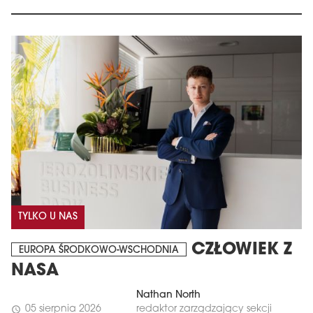
TYLKO U NAS
CZŁOWIEK Z
EUROPA ŚRODKOWO-WSCHODNIA
NASA
Nathan North
05 sierpnia 2026
redaktor zarządzający sekcji
schedule