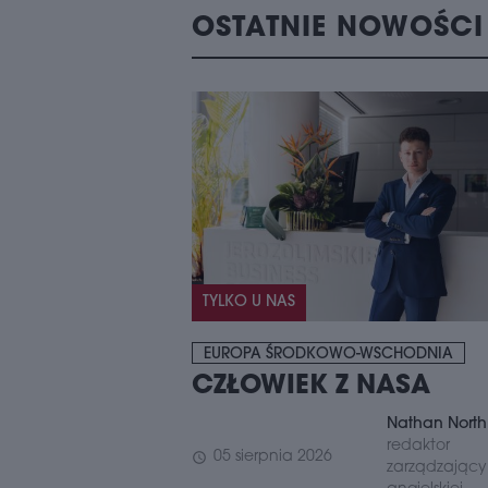
OSTATNIE NOWOŚCI
TYLKO U NAS
EUROPA ŚRODKOWO-WSCHODNIA
CZŁOWIEK Z NASA
Nathan North
redaktor
05 sierpnia 2026
schedule
zarządzający 