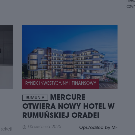
czyn
schedule
2
LO
NA
PA
Fir
naj
powi
Pana
tran
pełn
schedule
2
RYNEK INWESTYCYJNY I FINANSOWY
INT
PO
MERCURE
RUMUNIA
Firm
OTWIERA NOWY HOTEL W
umow
kom
RUMUŃSKIEJ ORADEI
CTP
woln
05 sierpnia 2026
schedule
Opr./edited by MF
3 ty
sekcji
spor