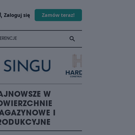
Zaloguj się
Zamów teraz!
search
search
ERENCJE
AJNOWSZE W
OWIERZCHNIE
AGAZYNOWE I
RODUKCYJNE