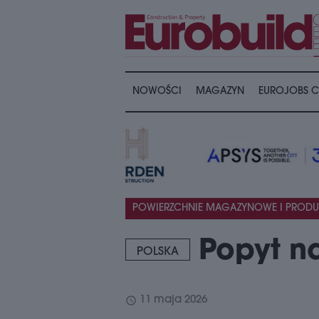
NOWOŚCI
MAGAZYN
EUROJOBS C
POWIERZCHNIE MAGAZYNOWE I PRODU
Popyt n
POLSKA
schedule
11 maja 2026