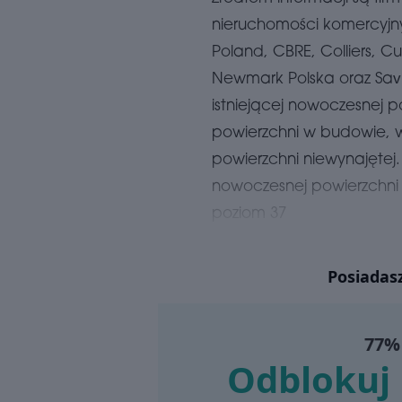
nieruchomości komercyjny
Poland, CBRE, Colliers, C
Newmark Polska oraz Savi
istniejącej nowoczesnej 
powierzchni w budowie, w
powierzchni niewynajętej
nowoczesnej powierzchn
poziom 37
Posiadas
77% 
Odblokuj 