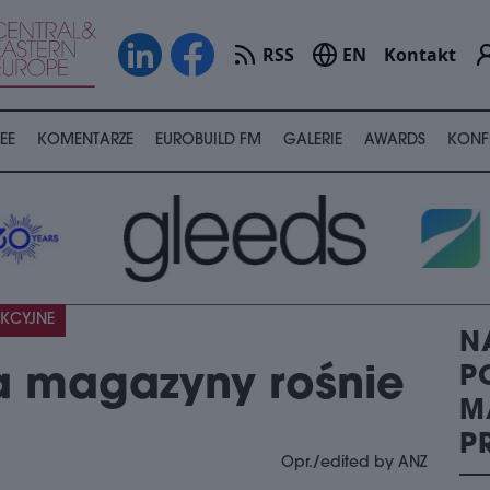
RSS
EN
Kontakt
EE
KOMENTARZE
EUROBUILD FM
GALERIE
AWARDS
KONF
KCYJNE
N
P
a magazyny rośnie
M
P
Opr./edited by ANZ