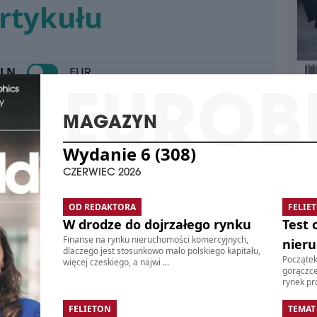
rtykułu
NA
SIĘ
Pon
powi
PLN
EUR
plan
w ci
najn
MAGAZYN
Occ
prze
Popularny
Wydanie 6 (308)
ods
eksp
WY
CZERWIEC 2026
wzro
ildCEE i subskrypcja online
poró
O
OD REDAKTORA
FELIE
schedule
3
teriałów EurobuildCEE
W drodze do dojrzałego rynku
Test 
K
PE
Finanse na rynku nieruchomości komercyjnych,
nier
CZE
nie
dlaczego jest stosunkowo mało polskiego kapitału,
LOU
Początek
więcej czeskiego, a najwi ...
gorączce
 PLN
CH
Fir
rynek pró
umo
MA
ci rocznej
naje
FELIETON
TEMAT
3
schedule