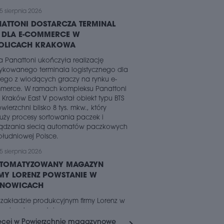
5 sierpnia 2026
ATTONI DOSTARCZA TERMINAL
S DLA E-COMMERCE W
OLICACH KRAKOWA
a Panattoni ukończyła realizację
ykowanego terminala logistycznego dla
ego z wiodących graczy na rynku e-
merce. W ramach kompleksu Panattoni
 Kraków East V powstał obiekt typu BTS
wierzchni blisko 8 tys. mkw., który
uży procesy sortowania paczek i
ządzania siecią automatów paczkowych
łudniowej Polsce.
5 sierpnia 2026
UTOMATYZOWANY MAGAZYN
MY LORENZ POWSTANIE W
ANOWICACH
 zakładzie produkcyjnym firmy Lorenz w
nowicach powstaje nowy magazyn o
erzchni około 16 tys. mkw. Za realizację
ęcej w Powierzchnie magazynowe