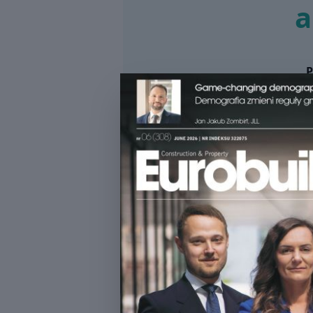
a
Magazyn Eurobu
Dostęp do wszystkich ma
Miesięcznie
Rocz
350.00
420 PLN
Oszczędzasz 17% przy płatnoś