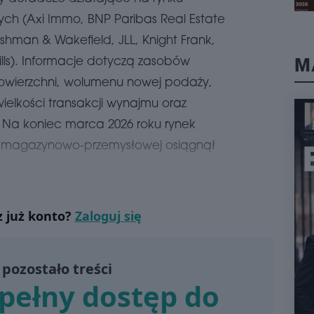
schedule
0
HO
ch (Axi Immo, BNP Paribas Real Estate
PO
ushman & Wakefield, JLL, Knight Frank,
Firm
M
lls). Informacje dotyczą zasobów
tys
park
powierzchni, wolumenu nowej podaży,
któr
ielkości transakcji wynajmu oraz
pozi
na u
. Na koniec marca 2026 roku rynek
naj
i magazynowo-przemysłowej osiągnął
schedule
3
DI
PO
BU
z już konto?
Zaloguj się
Firm
prze
Česk
pozostało treści
wyna
tej 
pełny dostęp do
skom
schedule
3