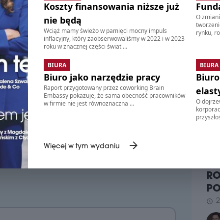
powi
Koszty finansowania niższe już
Fund
ądzeniu. Płatność roczna
wyb
O zmiani
nie będą
komp
tworzeni
Wciąż mamy świeżo w pamięci mocny impuls
Wybierz
rynku, ro
schedule
3
inflacyjny, który zaobserwowaliśmy w 2022 i w 2023
roku w znacznej części świat ...
CTP
Od 
BY
BIURA
BIURA
o w
Firm
Biuro jako narzędzie pracy
Biuro
Unii
naz
zwol
Raport przygotowany przez coworking Brain
elast
komp
wstę
Embassy pokazuje, że sama obecność pracowników
ldCEE online i w wersji flipbook
O dojrzew
łącz
w firmie nie jest równoznaczna ...
korporacj
arze, artykuły oraz wywiady z najważniejszymi
Roz
przyszłoś
zapl
ekspertami
PR
 i informacje z rynku nieruchomości
DO
schedule
2
arrow_forward
 w Polsce i regionu CEE, zebrane na
Więcej w tym wydaniu
MI
MI
PIE
UM
BI
RO
Firm
P
inno
2
schedule
mikr
miej