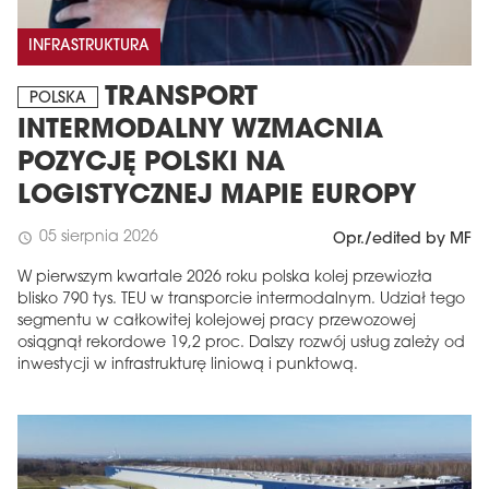
INFRASTRUKTURA
TRANSPORT
POLSKA
INTERMODALNY WZMACNIA
POZYCJĘ POLSKI NA
LOGISTYCZNEJ MAPIE EUROPY
05 sierpnia 2026
schedule
Opr./edited by MF
W pierwszym kwartale 2026 roku polska kolej przewiozła
blisko 790 tys. TEU w transporcie intermodalnym. Udział tego
segmentu w całkowitej kolejowej pracy przewozowej
osiągnął rekordowe 19,2 proc. Dalszy rozwój usług zależy od
inwestycji w infrastrukturę liniową i punktową.