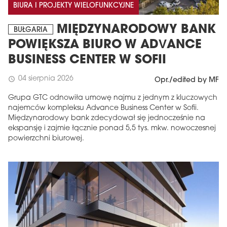
BIURA I PROJEKTY WIELOFUNKCYJNE
MIĘDZYNARODOWY BANK
BUŁGARIA
POWIĘKSZA BIURO W ADVANCE
BUSINESS CENTER W SOFII
04 sierpnia 2026
schedule
Opr./edited by MF
Grupa GTC odnowiła umowę najmu z jednym z kluczowych
najemców kompleksu Advance Business Center w Sofii.
Międzynarodowy bank zdecydował się jednocześnie na
ekspansję i zajmie łącznie ponad 5,5 tys. mkw. nowoczesnej
powierzchni biurowej.