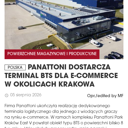
POWIERZCHNIE MAGAZYNOWE I PRODUKCYJNE
PANATTONI DOSTARCZA
POLSKA
TERMINAL BTS DLA E-COMMERCE
W OKOLICACH KRAKOWA
05 sierpnia 2026
schedule
Opr./edited by MF
Firma Panattoni ukończyła realizację dedykowanego
terminala logistycznego dla jednego z wiodących graczy
na rynku e-commerce. W ramach kompleksu Panattoni Park
Kraków East V powstał obiekt typu BTS o powierzchni blisko 8