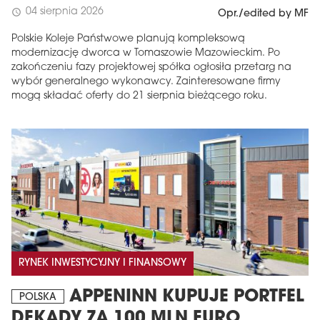
04 sierpnia 2026
schedule
Opr./edited by MF
Polskie Koleje Państwowe planują kompleksową
modernizację dworca w Tomaszowie Mazowieckim. Po
zakończeniu fazy projektowej spółka ogłosiła przetarg na
wybór generalnego wykonawcy. Zainteresowane firmy
mogą składać oferty do 21 sierpnia bieżącego roku.
RYNEK INWESTYCYJNY I FINANSOWY
APPENINN KUPUJE PORTFEL
POLSKA
DEKADY ZA 100 MLN EURO