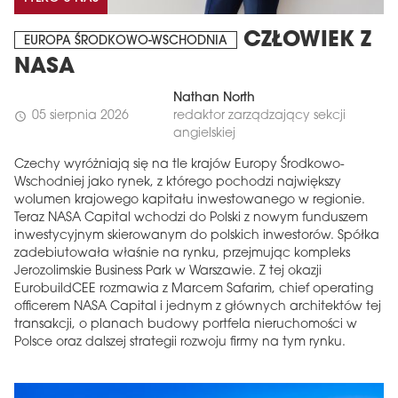
CZŁOWIEK Z
EUROPA ŚRODKOWO-WSCHODNIA
NASA
Nathan North
05 sierpnia 2026
redaktor zarządzający sekcji
schedule
angielskiej
Czechy wyróżniają się na tle krajów Europy Środkowo-
Wschodniej jako rynek, z którego pochodzi największy
wolumen krajowego kapitału inwestowanego w regionie.
Teraz NASA Capital wchodzi do Polski z nowym funduszem
inwestycyjnym skierowanym do polskich inwestorów. Spółka
zadebiutowała właśnie na rynku, przejmując kompleks
Jerozolimskie Business Park w Warszawie. Z tej okazji
EurobuildCEE rozmawia z Marcem Safarim, chief operating
officerem NASA Capital i jednym z głównych architektów tej
transakcji, o planach budowy portfela nieruchomości w
Polsce oraz dalszej strategii rozwoju firmy na tym rynku.