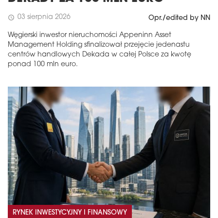
03 sierpnia 2026
schedule
Opr./edited by NN
Węgierski inwestor nieruchomości Appeninn Asset
Management Holding sfinalizował przejęcie jedenastu
centrów handlowych Dekada w całej Polsce za kwotę
ponad 100 mln euro.
RYNEK INWESTYCYJNY I FINANSOWY