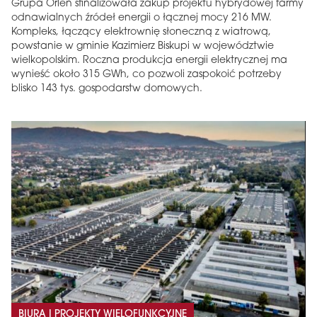
Grupa Orlen sfinalizowała zakup projektu hybrydowej farmy
odnawialnych źródeł energii o łącznej mocy 216 MW.
Kompleks, łączący elektrownię słoneczną z wiatrową,
powstanie w gminie Kazimierz Biskupi w województwie
wielkopolskim. Roczna produkcja energii elektrycznej ma
wynieść około 315 GWh, co pozwoli zaspokoić potrzeby
blisko 143 tys. gospodarstw domowych.
BIURA I PROJEKTY WIELOFUNKCYJNE