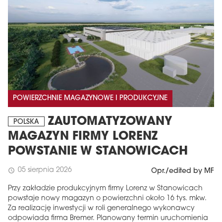
POWIERZCHNIE MAGAZYNOWE I PRODUKCYJNE
ZAUTOMATYZOWANY
POLSKA
MAGAZYN FIRMY LORENZ
POWSTANIE W STANOWICACH
05 sierpnia 2026
schedule
Opr./edited by MF
Przy zakładzie produkcyjnym firmy Lorenz w Stanowicach
powstaje nowy magazyn o powierzchni około 16 tys. mkw.
Za realizację inwestycji w roli generalnego wykonawcy
odpowiada firma Bremer. Planowany termin uruchomienia