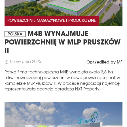
POWIERZCHNIE MAGAZYNOWE I PRODUKCYJNE
M4B WYNAJMUJE
POLSKA
POWIERZCHNIĘ W MLP PRUSZKÓW
II
05 sierpnia 2026
schedule
Opr./edited by MF
Polska firma technologiczna M4B wynajęła około 3,6 tys.
mkw. nowoczesnej powierzchni w nowo powstającej hali w
kompleksie MLP Pruszków II. W procesie negocjacji najemcę
reprezentowała agencja doradcza NXT Property.