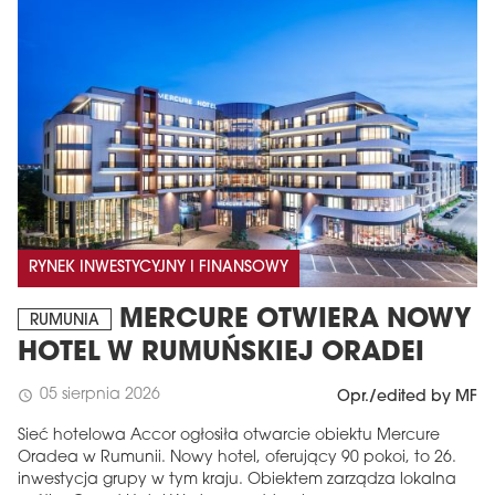
RYNEK INWESTYCYJNY I FINANSOWY
MERCURE OTWIERA NOWY
RUMUNIA
HOTEL W RUMUŃSKIEJ ORADEI
05 sierpnia 2026
schedule
Opr./edited by MF
Sieć hotelowa Accor ogłosiła otwarcie obiektu Mercure
Oradea w Rumunii. Nowy hotel, oferujący 90 pokoi, to 26.
inwestycja grupy w tym kraju. Obiektem zarządza lokalna