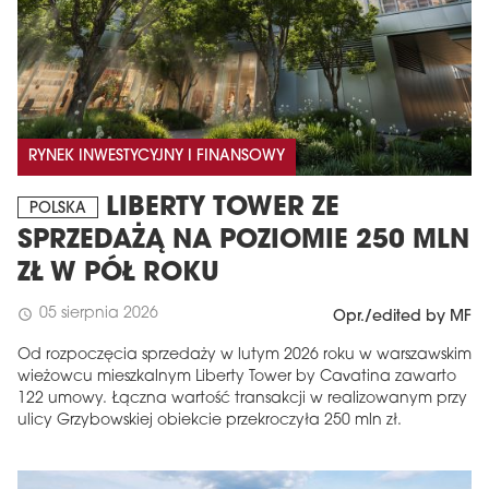
RYNEK INWESTYCYJNY I FINANSOWY
LIBERTY TOWER ZE
POLSKA
SPRZEDAŻĄ NA POZIOMIE 250 MLN
ZŁ W PÓŁ ROKU
05 sierpnia 2026
schedule
Opr./edited by MF
Od rozpoczęcia sprzedaży w lutym 2026 roku w warszawskim
wieżowcu mieszkalnym Liberty Tower by Cavatina zawarto
122 umowy. Łączna wartość transakcji w realizowanym przy
ulicy Grzybowskiej obiekcie przekroczyła 250 mln zł.