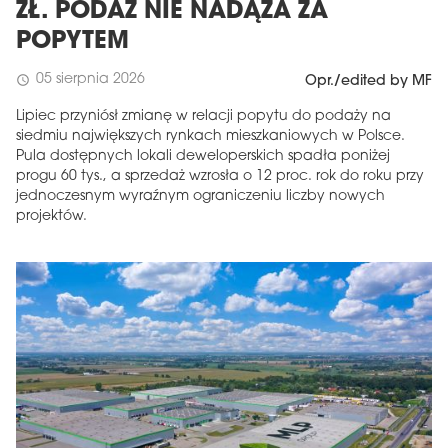
ZŁ. PODAŻ NIE NADĄŻA ZA
POPYTEM
05 sierpnia 2026
schedule
Opr./edited by MF
Lipiec przyniósł zmianę w relacji popytu do podaży na
siedmiu największych rynkach mieszkaniowych w Polsce.
Pula dostępnych lokali deweloperskich spadła poniżej
progu 60 tys., a sprzedaż wzrosła o 12 proc. rok do roku przy
jednoczesnym wyraźnym ograniczeniu liczby nowych
projektów.