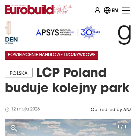
EN
POWIERZCHNIE HANDLOWE I ROZRYWKOWE
LCP Poland
POLSKA
buduje kolejny park
schedule
12 maja 2026
Opr./edited by ANZ
1 / 1