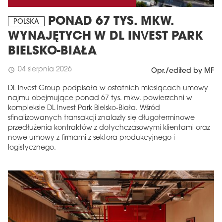
PONAD 67 TYS. MKW.
POLSKA
WYNAJĘTYCH W DL INVEST PARK
BIELSKO-BIAŁA
04 sierpnia 2026
schedule
Opr./edited by MF
DL Invest Group podpisała w ostatnich miesiącach umowy
najmu obejmujące ponad 67 tys. mkw. powierzchni w
kompleksie DL Invest Park Bielsko-Biała. Wśród
sfinalizowanych transakcji znalazły się długoterminowe
przedłużenia kontraktów z dotychczasowymi klientami oraz
nowe umowy z firmami z sektora produkcyjnego i
logistycznego.