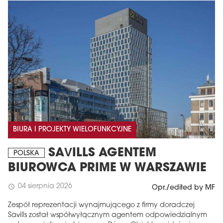
BIURA I PROJEKTY WIELOFUNKCYJNE
SAVILLS AGENTEM
POLSKA
BIUROWCA PRIME W WARSZAWIE
04 sierpnia 2026
schedule
Opr./edited by MF
Zespół reprezentacji wynajmującego z firmy doradczej
Savills został współwyłącznym agentem odpowiedzialnym