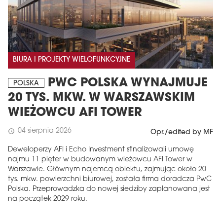
BIURA I PROJEKTY WIELOFUNKCYJNE
PWC POLSKA WYNAJMUJE
POLSKA
20 TYS. MKW. W WARSZAWSKIM
WIEŻOWCU AFI TOWER
04 sierpnia 2026
schedule
Opr./edited by MF
Deweloperzy AFI i Echo Investment sfinalizowali umowę
najmu 11 pięter w budowanym wieżowcu AFI Tower w
Warszawie. Głównym najemcą obiektu, zajmując około 20
tys. mkw. powierzchni biurowej, została firma doradcza PwC
Polska. Przeprowadzka do nowej siedziby zaplanowana jest
na początek 2029 roku.