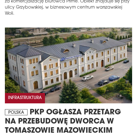
za komercjalizację biurowca Prime. Obiekt znajduje się przy
ulicy Grzybowskiej, w biznesowym centrum warszawskiej
Woli.
INFRASTRUKTURA
PKP OGŁASZA PRZETARG
POLSKA
NA PRZEBUDOWĘ DWORCA W
TOMASZOWIE MAZOWIECKIM