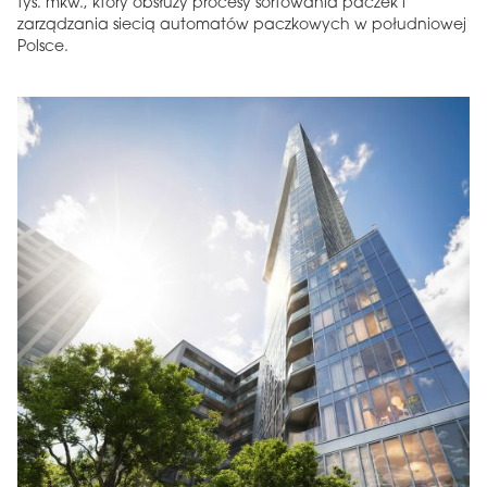
tys. mkw., który obsłuży procesy sortowania paczek i
zarządzania siecią automatów paczkowych w południowej
Polsce.