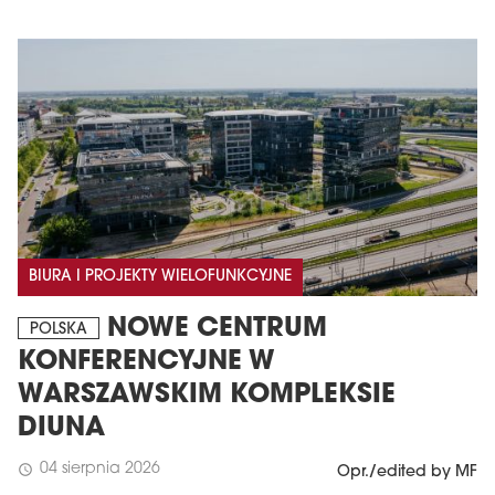
BIURA I PROJEKTY WIELOFUNKCYJNE
NOWE CENTRUM
POLSKA
KONFERENCYJNE W
WARSZAWSKIM KOMPLEKSIE
DIUNA
04 sierpnia 2026
schedule
Opr./edited by MF