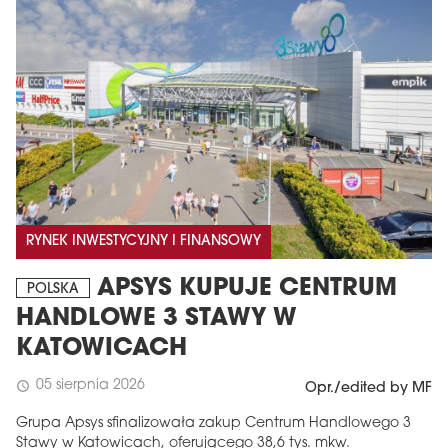
RYNEK INWESTYCYJNY I FINANSOWY
APSYS KUPUJE CENTRUM
POLSKA
HANDLOWE 3 STAWY W
KATOWICACH
05 sierpnia 2026
schedule
Opr./edited by MF
Grupa Apsys sfinalizowała zakup Centrum Handlowego 3
Stawy w Katowicach, oferującego 38,6 tys. mkw.