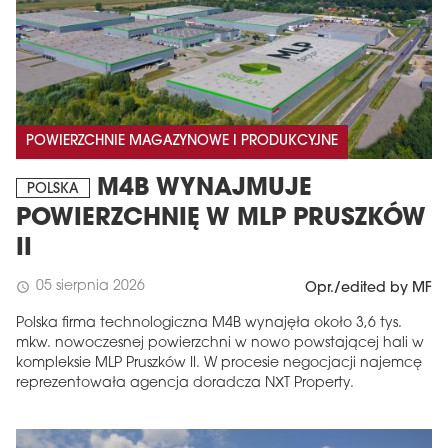
POWIERZCHNIE MAGAZYNOWE I PRODUKCYJNE
M4B WYNAJMUJE
POLSKA
POWIERZCHNIĘ W MLP PRUSZKÓW
II
05 sierpnia 2026
schedule
Opr./edited by MF
Polska firma technologiczna M4B wynajęła około 3,6 tys.
mkw. nowoczesnej powierzchni w nowo powstającej hali w
kompleksie MLP Pruszków II. W procesie negocjacji najemcę
reprezentowała agencja doradcza NXT Property.