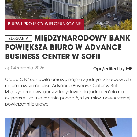
BIURA I PROJEKTY WIELOFUNKCYJNE
MIĘDZYNARODOWY BANK
BUŁGARIA
POWIĘKSZA BIURO W ADVANCE
BUSINESS CENTER W SOFII
04 sierpnia 2026
schedule
Opr./edited by MF
Grupa GTC odnowiła umowę najmu z jednym z kluczowych
najemców kompleksu Advance Business Center w Sofii.
Międzynarodowy bank zdecydował się jednocześnie na
ekspansję i zajmie łącznie ponad 5,5 tys. mkw. nowoczesnej
powierzchni biurowej.