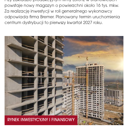
Przy zakładzie produkcyjnym firmy Lorenz w Stanowicach
powstaje nowy magazyn o powierzchni około 16 tys. mkw.
Za realizację inwestycji w roli generalnego wykonawcy
odpowiada firma Bremer. Planowany termin uruchomienia
centrum dystrybucji to pierwszy kwartał 2027 roku.
MAGAZYN
Wydanie 6 (308)
CZERWIEC 2026
arrow_forward
Więcej w tym wydaniu
Zamów teraz!
RYNEK INWESTYCYJNY I FINANSOWY