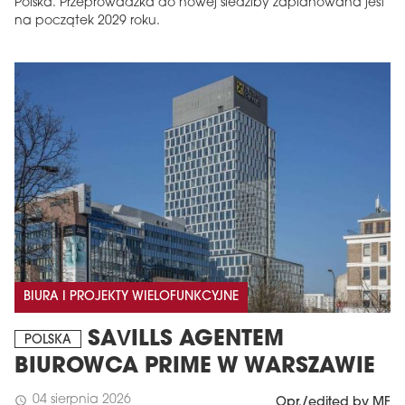
Polska. Przeprowadzka do nowej siedziby zaplanowana jest
na początek 2029 roku.
BIURA I PROJEKTY WIELOFUNKCYJNE
SAVILLS AGENTEM
POLSKA
BIUROWCA PRIME W WARSZAWIE
04 sierpnia 2026
schedule
Opr./edited by MF