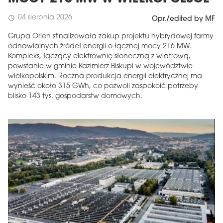
04 sierpnia 2026
schedule
Opr./edited by MF
Grupa Orlen sfinalizowała zakup projektu hybrydowej farmy
odnawialnych źródeł energii o łącznej mocy 216 MW.
Kompleks, łączący elektrownię słoneczną z wiatrową,
powstanie w gminie Kazimierz Biskupi w województwie
wielkopolskim. Roczna produkcja energii elektrycznej ma
wynieść około 315 GWh, co pozwoli zaspokoić potrzeby
blisko 143 tys. gospodarstw domowych.