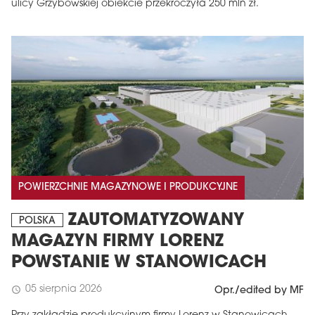
ulicy Grzybowskiej obiekcie przekroczyła 250 mln zł.
POWIERZCHNIE MAGAZYNOWE I PRODUKCYJNE
ZAUTOMATYZOWANY
POLSKA
MAGAZYN FIRMY LORENZ
POWSTANIE W STANOWICACH
05 sierpnia 2026
schedule
Opr./edited by MF