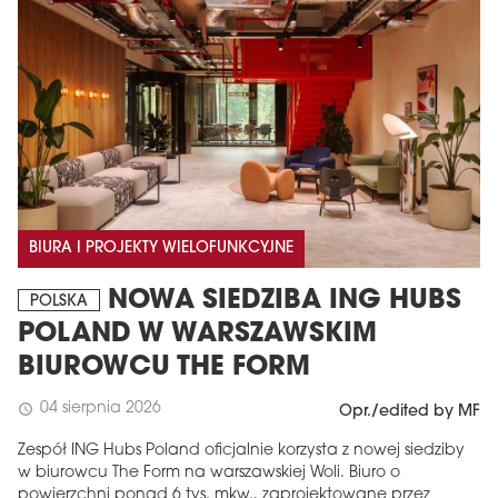
BIURA I PROJEKTY WIELOFUNKCYJNE
NOWA SIEDZIBA ING HUBS
POLSKA
POLAND W WARSZAWSKIM
BIUROWCU THE FORM
04 sierpnia 2026
schedule
Opr./edited by MF
Zespół ING Hubs Poland oficjalnie korzysta z nowej siedziby
w biurowcu The Form na warszawskiej Woli. Biuro o
powierzchni ponad 6 tys. mkw., zaprojektowane przez