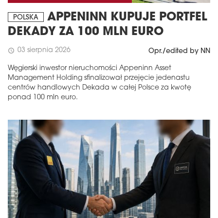
APPENINN KUPUJE PORTFEL
POLSKA
DEKADY ZA 100 MLN EURO
03 sierpnia 2026
schedule
Opr./edited by NN
Węgierski inwestor nieruchomości Appeninn Asset
Management Holding sfinalizował przejęcie jedenastu
centrów handlowych Dekada w całej Polsce za kwotę
ponad 100 mln euro.