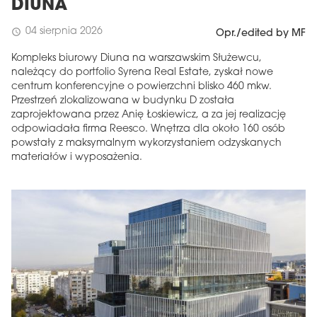
DIUNA
04 sierpnia 2026
schedule
Opr./edited by MF
Kompleks biurowy Diuna na warszawskim Służewcu,
należący do portfolio Syrena Real Estate, zyskał nowe
centrum konferencyjne o powierzchni blisko 460 mkw.
Przestrzeń zlokalizowana w budynku D została
zaprojektowana przez Anię Łoskiewicz, a za jej realizację
odpowiadała firma Reesco. Wnętrza dla około 160 osób
powstały z maksymalnym wykorzystaniem odzyskanych
materiałów i wyposażenia.