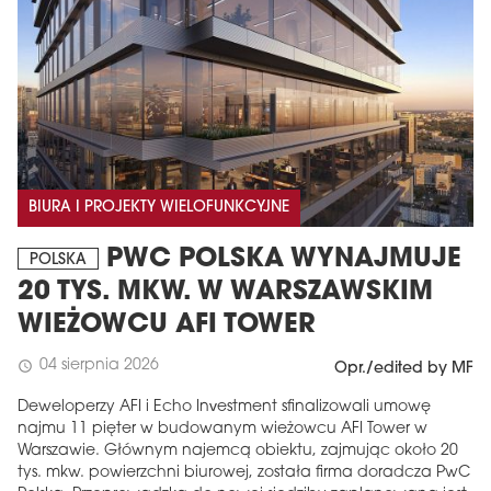
BIURA I PROJEKTY WIELOFUNKCYJNE
PWC POLSKA WYNAJMUJE
POLSKA
20 TYS. MKW. W WARSZAWSKIM
WIEŻOWCU AFI TOWER
04 sierpnia 2026
schedule
Opr./edited by MF
Deweloperzy AFI i Echo Investment sfinalizowali umowę
najmu 11 pięter w budowanym wieżowcu AFI Tower w
Warszawie. Głównym najemcą obiektu, zajmując około 20
tys. mkw. powierzchni biurowej, została firma doradcza PwC