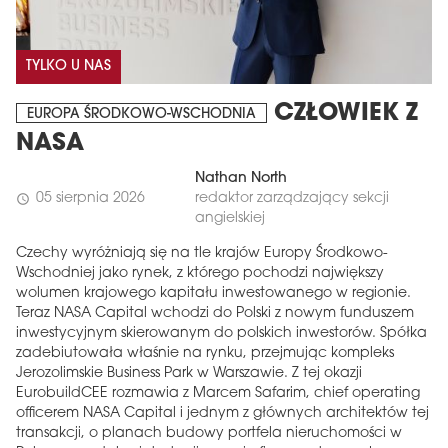
TYLKO U NAS
CZŁOWIEK Z
EUROPA ŚRODKOWO-WSCHODNIA
NASA
Nathan North
05 sierpnia 2026
redaktor zarządzający sekcji
schedule
angielskiej
Czechy wyróżniają się na tle krajów Europy Środkowo-
Wschodniej jako rynek, z którego pochodzi największy
wolumen krajowego kapitału inwestowanego w regionie.
Teraz NASA Capital wchodzi do Polski z nowym funduszem
inwestycyjnym skierowanym do polskich inwestorów. Spółka
zadebiutowała właśnie na rynku, przejmując kompleks
Jerozolimskie Business Park w Warszawie. Z tej okazji
EurobuildCEE rozmawia z Marcem Safarim, chief operating
officerem NASA Capital i jednym z głównych architektów tej
transakcji, o planach budowy portfela nieruchomości w