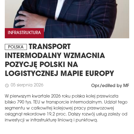
INFRASTRUKTURA
TRANSPORT
POLSKA
INTERMODALNY WZMACNIA
POZYCJĘ POLSKI NA
LOGISTYCZNEJ MAPIE EUROPY
05 sierpnia 2026
schedule
Opr./edited by MF
W pierwszym kwartale 2026 roku polska kolej przewiozła
blisko 790 tys. TEU w transporcie intermodalnym. Udział tego
segmentu w całkowitej kolejowej pracy przewozowej
osiągnął rekordowe 19,2 proc. Dalszy rozwój usług zależy od
inwestycji w infrastrukturę liniową i punktową.