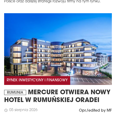
Polsce oraz dalszej strategii rozwoju firmy na tym rynku.
RYNEK INWESTYCYJNY I FINANSOWY
MERCURE OTWIERA NOWY
RUMUNIA
HOTEL W RUMUŃSKIEJ ORADEI
05 sierpnia 2026
schedule
Opr./edited by MF