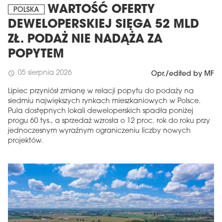
WARTOŚĆ OFERTY
POLSKA
DEWELOPERSKIEJ SIĘGA 52 MLD
ZŁ. PODAŻ NIE NADĄŻA ZA
POPYTEM
05 sierpnia 2026
schedule
Opr./edited by MF
Lipiec przyniósł zmianę w relacji popytu do podaży na
siedmiu największych rynkach mieszkaniowych w Polsce.
Pula dostępnych lokali deweloperskich spadła poniżej
progu 60 tys., a sprzedaż wzrosła o 12 proc. rok do roku przy
jednoczesnym wyraźnym ograniczeniu liczby nowych
projektów.