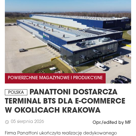
POWIERZCHNIE MAGAZYNOWE I PRODUKCYJNE
PANATTONI DOSTARCZA
POLSKA
TERMINAL BTS DLA E-COMMERCE
W OKOLICACH KRAKOWA
05 sierpnia 2026
schedule
Opr./edited by MF
Firma Panattoni ukończyła realizację dedykowanego