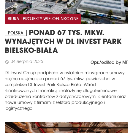
BIURA I PROJEKTY WIELOFUNKCYJNE
PONAD 67 TYS. MKW.
POLSKA
WYNAJĘTYCH W DL INVEST PARK
BIELSKO-BIAŁA
04 sierpnia 2026
schedule
Opr./edited by MF
DL Invest Group podpisała w ostatnich miesiącach umowy
najmu obejmujące ponad 67 tys. mkw. powierzchni w
kompleksie DL Invest Park Bielsko-Biała. Wśród
sfinalizowanych transakcji znalazły się długoterminowe
przedłużenia kontraktów z dotychczasowymi klientami oraz
nowe umowy z firmami z sektora produkcyjnego i
logistycznego.