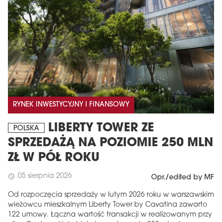
RYNEK INWESTYCYJNY I FINANSOWY
LIBERTY TOWER ZE
POLSKA
SPRZEDAŻĄ NA POZIOMIE 250 MLN
ZŁ W PÓŁ ROKU
05 sierpnia 2026
schedule
Opr./edited by MF
Od rozpoczęcia sprzedaży w lutym 2026 roku w warszawskim
wieżowcu mieszkalnym Liberty Tower by Cavatina zawarto
122 umowy. Łączna wartość transakcji w realizowanym przy