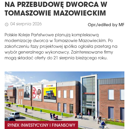
NA PRZEBUDOWĘ DWORCA W
TOMASZOWIE MAZOWIECKIM
04 sierpnia 2026
schedule
Opr./edited by MF
Polskie Koleje Państwowe planują kompleksową
modernizację dworca w Tomaszowie Mazowieckim. Po
zakończeniu fazy projektowej spółka ogłosiła przetarg na
wybór generalnego wykonawcy. Zainteresowane firmy
mogą składać oferty do 21 sierpnia bieżącego roku.
RYNEK INWESTYCYJNY I FINANSOWY