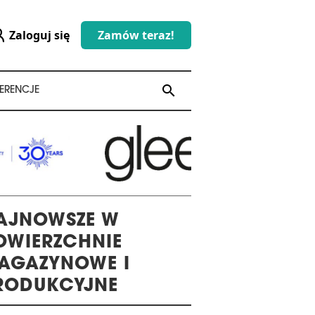
Zaloguj się
Zamów teraz!
search
search
ERENCJE
AJNOWSZE W
OWIERZCHNIE
AGAZYNOWE I
RODUKCYJNE