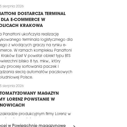
5 sierpnia 2026
ATTONI DOSTARCZA TERMINAL
S DLA E-COMMERCE W
OLICACH KRAKOWA
a Panattoni ukończyła realizację
ykowanego terminala logistycznego dla
ego z wiodących graczy na rynku e-
merce. W ramach kompleksu Panattoni
 Kraków East V powstał obiekt typu BTS
wierzchni blisko 8 tys. mkw., który
uży procesy sortowania paczek i
ządzania siecią automatów paczkowych
łudniowej Polsce.
5 sierpnia 2026
UTOMATYZOWANY MAGAZYN
MY LORENZ POWSTANIE W
ANOWICACH
 zakładzie produkcyjnym firmy Lorenz w
nowicach powstaje nowy magazyn o
erzchni około 16 tys. mkw. Za realizację
ęcej w Powierzchnie magazynowe