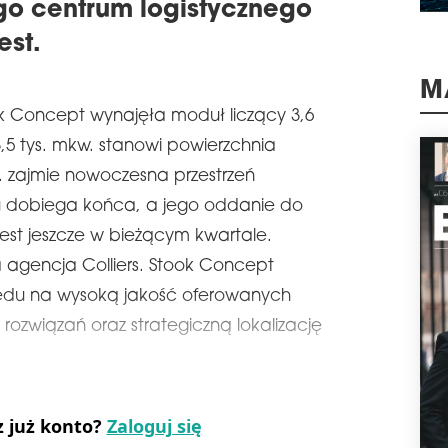
schedule
0
o centrum logistycznego
HO
est.
PO
Firm
tys
M
k Concept wynajęła moduł liczący 3,6
park
któr
3,5 tys. mkw. stanowi powierzchnia
pozi
na u
zajmie nowoczesna przestrzeń
naj
 dobiega końca, a jego oddanie do
schedule
3
st jeszcze w bieżącym kwartale.
DI
agencja Colliers. Stook Concept
PO
BU
lędu na wysoką jakość oferowanych
Firm
 rozwiązań oraz strategiczną lokalizację
prze
Česk
wyna
tej 
skom
z już konto?
Zaloguj się
schedule
3