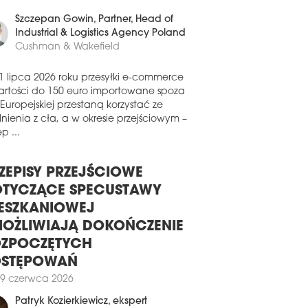
erzchni dystrybucyjnej w nowo
0 czerwca 2026
udowanym magazynie na terenie
leksu CTPark Louny II w Czechach.
Szczepan Gowin
, Partner, Head of
0 lipca 2026
Industrial & Logistics Agency Poland
Cushman & Wakefield
 BUDUJE PARK LOGISTYCZNY W
DGOSZCZY
1 lipca 2026 roku przesyłki e-commerce
a CTP ogłosiła start nowej inwestycji o
artości do 150 euro importowane spoza
wie CTPark Bydgoszcz. Nowoczesny
 Europejskiej przestaną korzystać ze
leks przemysłowo-logistyczny zaoferuje
nienia z cła, a w okresie przejściowym –
nie ponad 51 tys. mkw. powierzchni.
p ...
poczęcie prac budowlanych
anowano na najbliższe miesiące.
ZEPISY PRZEJŚCIOWE
9 lipca 2026
TYCZĄCE SPECUSTAWY
CROHARVEST WYBUDUJE
RWSZĄ W EUROPIE FABRYKĘ
ESZKANIOWEJ
AŁKA MIKROBIOLOGICZNEGO
OŻLIWIAJĄ DOKOŃCZENIE
a MicroHarvest planuje budowę
ZPOCZĘTYCH
wacyjnego zakładu produkcji białka
OSTĘPOWAŃ
obiologicznego w niemieckiej
scowości Leuna. Będzie to pierwsza
9 czerwca 2026