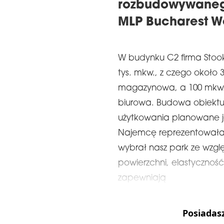
rozbudowywaneg
MLP Bucharest W
W budynku C2 firma Stoo
tys. mkw., z czego około 
magazynowa, a 100 mkw. 
biurowa. Budowa obiektu
użytkowania planowane je
Najemcę reprezentowała 
wybrał nasz park ze wzg
powierzchni, elastyczność
zapewniają
Posiadas