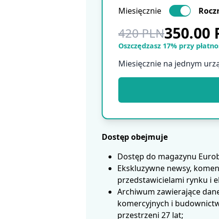
Miesięcznie
Rocz
350.00
420 PLN
Oszczędzasz 17% przy płatnoś
Miesięcznie na jednym urz
Dostęp obejmuje
Dostęp do magazynu Eurobui
Ekskluzywne newsy, koment
przedstawicielami rynku i 
Archiwum zawierające dane
komercyjnych i budownictwa
przestrzeni 27 lat;