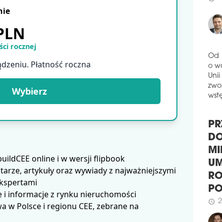
powi
nie
3
schedule
wyb
komp
 PLN
schedule
3
ci rocznej
CTP
BY
ądzeniu. Płatność roczna
Od 
Firm
o w
naz
Unii
Wybierz
komp
zwol
łącz
wstę
Roz
zapl
PR
schedule
2
DO
MI
ldCEE online i w wersji flipbook
PIE
MI
arze, artykuły oraz wywiady z najważniejszymi
BI
UM
ekspertami
Firm
RO
 i informacje z rynku nieruchomości
inno
P
 w Polsce i regionu CEE, zebrane na
mikr
miej
2
schedule