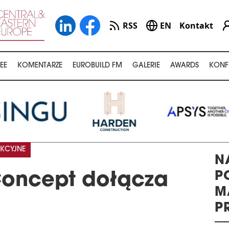
RSS
EN
Kontakt
EE
KOMENTARZE
EUROBUILD FM
GALERIE
AWARDS
KONF
KCYJNE
N
P
oncept dołącza
M
P