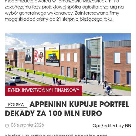
modernizację dworca w Tomaszowie Mazowieckim. Po
zakończeniu fazy projektowej spółka ogłosiła przetarg na
wybór generalnego wykonawcy. Zainteresowane firmy
mogą składać oferty do 21 sierpnia bieżącego roku.
RYNEK INWESTYCYJNY I FINANSOWY
APPENINN KUPUJE PORTFEL
POLSKA
DEKADY ZA 100 MLN EURO
03 sierpnia 2026
schedule
Opr./edited by NN