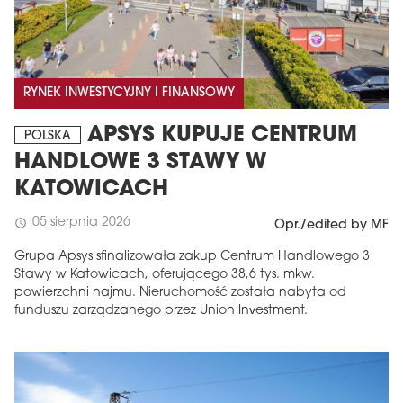
RYNEK INWESTYCYJNY I FINANSOWY
APSYS KUPUJE CENTRUM
POLSKA
HANDLOWE 3 STAWY W
KATOWICACH
05 sierpnia 2026
schedule
Opr./edited by MF
Grupa Apsys sfinalizowała zakup Centrum Handlowego 3
Stawy w Katowicach, oferującego 38,6 tys. mkw.
powierzchni najmu. Nieruchomość została nabyta od
funduszu zarządzanego przez Union Investment.