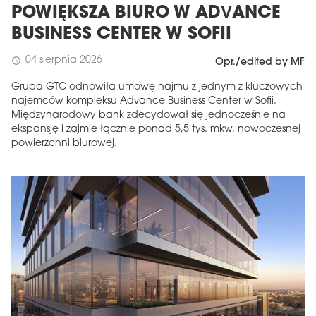
POWIĘKSZA BIURO W ADVANCE
BUSINESS CENTER W SOFII
04 sierpnia 2026
schedule
Opr./edited by MF
Grupa GTC odnowiła umowę najmu z jednym z kluczowych
najemców kompleksu Advance Business Center w Sofii.
Międzynarodowy bank zdecydował się jednocześnie na
ekspansję i zajmie łącznie ponad 5,5 tys. mkw. nowoczesnej
powierzchni biurowej.