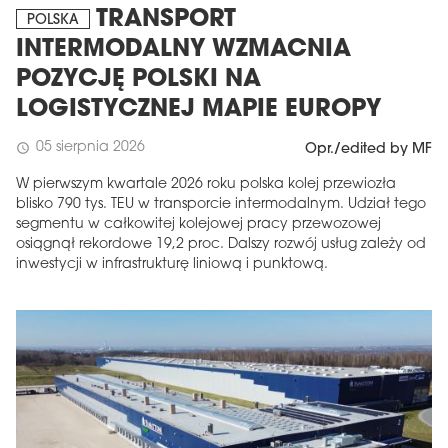
TRANSPORT
POLSKA
INTERMODALNY WZMACNIA
POZYCJĘ POLSKI NA
LOGISTYCZNEJ MAPIE EUROPY
05 sierpnia 2026
schedule
Opr./edited by MF
W pierwszym kwartale 2026 roku polska kolej przewiozła
blisko 790 tys. TEU w transporcie intermodalnym. Udział tego
segmentu w całkowitej kolejowej pracy przewozowej
osiągnął rekordowe 19,2 proc. Dalszy rozwój usług zależy od
inwestycji w infrastrukturę liniową i punktową.