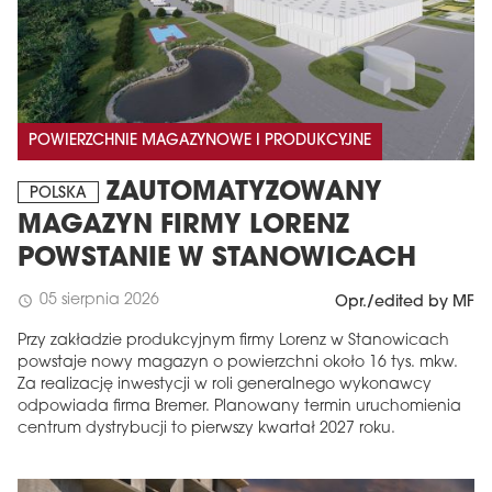
POWIERZCHNIE MAGAZYNOWE I PRODUKCYJNE
ZAUTOMATYZOWANY
POLSKA
MAGAZYN FIRMY LORENZ
POWSTANIE W STANOWICACH
05 sierpnia 2026
schedule
Opr./edited by MF
Przy zakładzie produkcyjnym firmy Lorenz w Stanowicach
powstaje nowy magazyn o powierzchni około 16 tys. mkw.
Za realizację inwestycji w roli generalnego wykonawcy
odpowiada firma Bremer. Planowany termin uruchomienia
centrum dystrybucji to pierwszy kwartał 2027 roku.