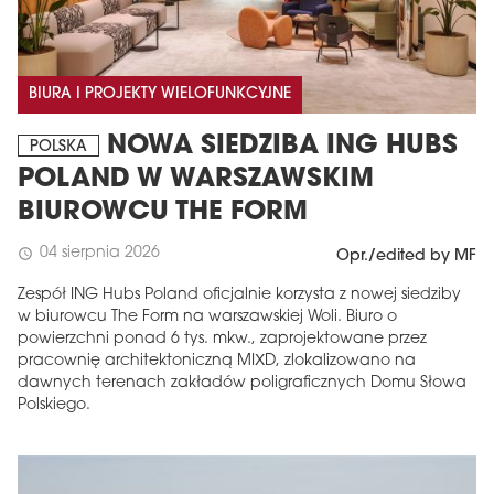
BIURA I PROJEKTY WIELOFUNKCYJNE
NOWA SIEDZIBA ING HUBS
POLSKA
POLAND W WARSZAWSKIM
BIUROWCU THE FORM
04 sierpnia 2026
schedule
Opr./edited by MF
Zespół ING Hubs Poland oficjalnie korzysta z nowej siedziby
w biurowcu The Form na warszawskiej Woli. Biuro o
powierzchni ponad 6 tys. mkw., zaprojektowane przez
pracownię architektoniczną MIXD, zlokalizowano na
dawnych terenach zakładów poligraficznych Domu Słowa
Polskiego.