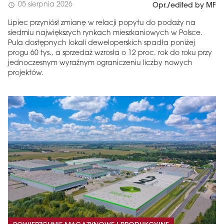
05 sierpnia 2026
schedule
Opr./edited by MF
Lipiec przyniósł zmianę w relacji popytu do podaży na
siedmiu największych rynkach mieszkaniowych w Polsce.
Pula dostępnych lokali deweloperskich spadła poniżej
progu 60 tys., a sprzedaż wzrosła o 12 proc. rok do roku przy
jednoczesnym wyraźnym ograniczeniu liczby nowych
projektów.