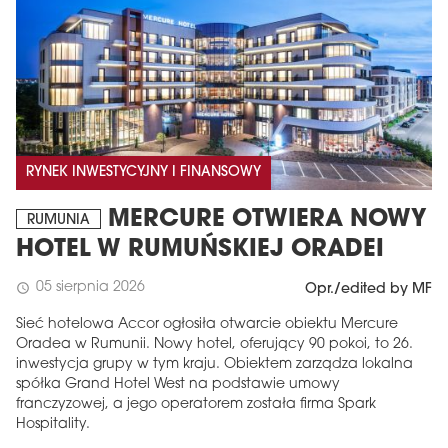
RYNEK INWESTYCYJNY I FINANSOWY
MERCURE OTWIERA NOWY
RUMUNIA
HOTEL W RUMUŃSKIEJ ORADEI
05 sierpnia 2026
schedule
Opr./edited by MF
Sieć hotelowa Accor ogłosiła otwarcie obiektu Mercure
Oradea w Rumunii. Nowy hotel, oferujący 90 pokoi, to 26.
inwestycja grupy w tym kraju. Obiektem zarządza lokalna
spółka Grand Hotel West na podstawie umowy
franczyzowej, a jego operatorem została firma Spark
Hospitality.