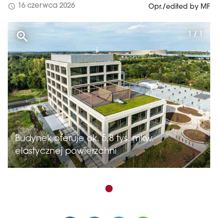
schedule
16 czerwca 2026
Opr./edited by MF
1 / 1
Budynek oferuje ok. 5,8 tys. mkw.
elastycznej powierzchni