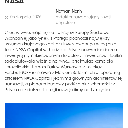
NASA
Nathan North
05 sierpnia 2026
redaktor zarządzający sekcji
schedule
angielskiej
Czechy wyróżniają się na tle krajów Europy Środkowo-
Wschodniej jako rynek, z którego pochodzi największy
wolumen krajowego kapitału inwestowanego w regionie.
Teraz NASA Capital wchodzi do Polski z nowym funduszem
inwestycyjnym skierowanym do polskich inwestorów. Spółka
zadebiutowała właśnie na rynku, przejmując kompleks
Jerozolimskie Business Park w Warszawie. Z tej okazji
EurobuildCEE rozmawia z Marcem Safarim, chief operating
officerem NASA Capital i jednym z głównych architektów tej
transakcji, o planach budowy portfela nieruchomości w
Polsce oraz dalszej strategii rozwoju firmy na tym rynku.