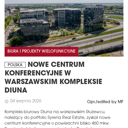
BIURA I PROJEKTY WIELOFUNKCYJNE
NOWE CENTRUM
POLSKA
KONFERENCYJNE W
WARSZAWSKIM KOMPLEKSIE
DIUNA
04 sierpnia 2026
schedule
Opr./edited by MF
Kompleks biurowy Diuna na warszawskim Służewcu,
należący do portfolio Syrena Real Estate, zyskał nowe
centrum konferencyjne o powierzchni blisko 460 mkw.