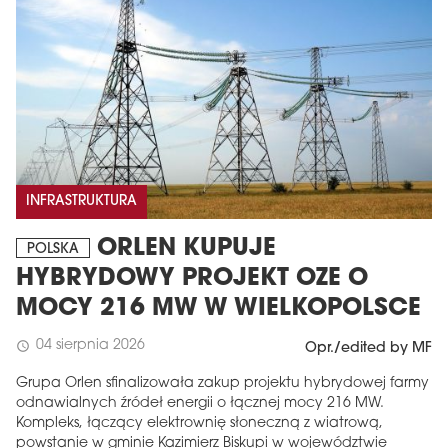
INFRASTRUKTURA
ORLEN KUPUJE
POLSKA
HYBRYDOWY PROJEKT OZE O
MOCY 216 MW W WIELKOPOLSCE
04 sierpnia 2026
schedule
Opr./edited by MF
Grupa Orlen sfinalizowała zakup projektu hybrydowej farmy
odnawialnych źródeł energii o łącznej mocy 216 MW.
Kompleks, łączący elektrownię słoneczną z wiatrową,
powstanie w gminie Kazimierz Biskupi w województwie