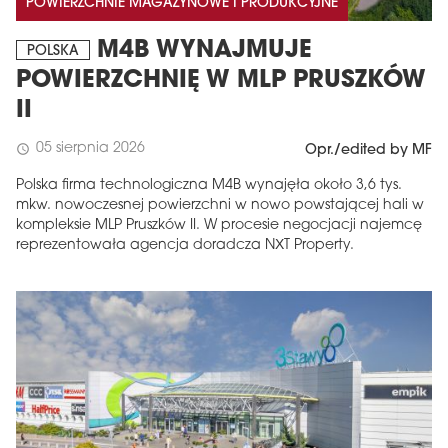
POWIERZCHNIE MAGAZYNOWE I PRODUKCYJNE
M4B WYNAJMUJE
POLSKA
POWIERZCHNIĘ W MLP PRUSZKÓW
II
05 sierpnia 2026
schedule
Opr./edited by MF
Polska firma technologiczna M4B wynajęła około 3,6 tys.
mkw. nowoczesnej powierzchni w nowo powstającej hali w
kompleksie MLP Pruszków II. W procesie negocjacji najemcę
reprezentowała agencja doradcza NXT Property.