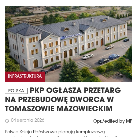
INFRASTRUKTURA
PKP OGŁASZA PRZETARG
POLSKA
NA PRZEBUDOWĘ DWORCA W
TOMASZOWIE MAZOWIECKIM
04 sierpnia 2026
schedule
Opr./edited by MF
Polskie Koleje Państwowe planują kompleksową