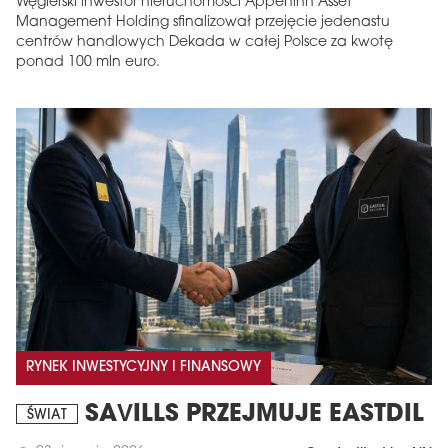
Węgierski inwestor nieruchomości Appeninn Asset
Management Holding sfinalizował przejęcie jedenastu
centrów handlowych Dekada w całej Polsce za kwotę
ponad 100 mln euro.
RYNEK INWESTYCYJNY I FINANSOWY
SAVILLS PRZEJMUJE EASTDIL
ŚWIAT