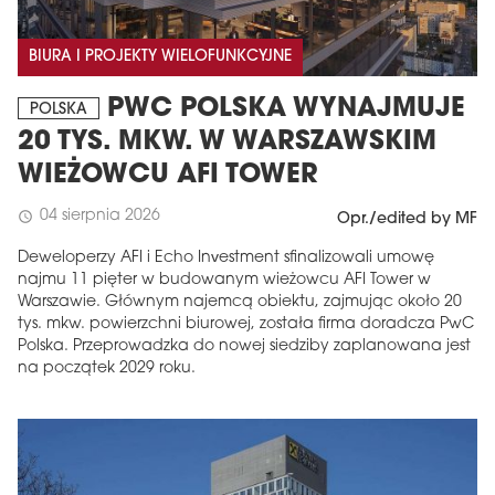
BIURA I PROJEKTY WIELOFUNKCYJNE
PWC POLSKA WYNAJMUJE
POLSKA
20 TYS. MKW. W WARSZAWSKIM
WIEŻOWCU AFI TOWER
04 sierpnia 2026
schedule
Opr./edited by MF
Deweloperzy AFI i Echo Investment sfinalizowali umowę
najmu 11 pięter w budowanym wieżowcu AFI Tower w
Warszawie. Głównym najemcą obiektu, zajmując około 20
tys. mkw. powierzchni biurowej, została firma doradcza PwC
Polska. Przeprowadzka do nowej siedziby zaplanowana jest
na początek 2029 roku.