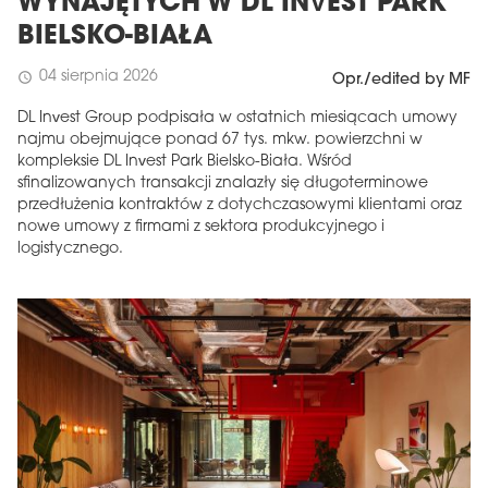
WYNAJĘTYCH W DL INVEST PARK
BIELSKO-BIAŁA
04 sierpnia 2026
schedule
Opr./edited by MF
DL Invest Group podpisała w ostatnich miesiącach umowy
najmu obejmujące ponad 67 tys. mkw. powierzchni w
kompleksie DL Invest Park Bielsko-Biała. Wśród
sfinalizowanych transakcji znalazły się długoterminowe
przedłużenia kontraktów z dotychczasowymi klientami oraz
nowe umowy z firmami z sektora produkcyjnego i
logistycznego.