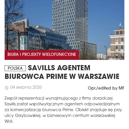
BIURA I PROJEKTY WIELOFUNKCYJNE
SAVILLS AGENTEM
POLSKA
BIUROWCA PRIME W WARSZAWIE
04 sierpnia 2026
schedule
Opr./edited by MF
Zespół reprezentacji wynajmującego z firmy doradczej
Savills został współwyłącznym agentem odpowiedzialnym
za komercjalizację biurowca Prime. Obiekt znajduje się przy
ulicy Grzybowskiej, w biznesowym centrum warszawskiej
Woli.