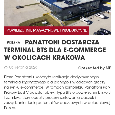
POWIERZCHNIE MAGAZYNOWE I PRODUKCYJNE
PANATTONI DOSTARCZA
POLSKA
TERMINAL BTS DLA E-COMMERCE
W OKOLICACH KRAKOWA
05 sierpnia 2026
schedule
Opr./edited by MF
Firma Panattoni ukończyła realizację dedykowanego
terminala logistycznego dla jednego z wiodących graczy
na rynku e-commerce. W ramach kompleksu Panattoni Park
Kraków East V powstał obiekt typu BTS o powierzchni blisko 8
tys. mkw., który obsłuży procesy sortowania paczek i
zarządzania siecią automatów paczkowych w południowej
Polsce.