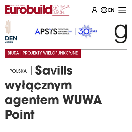
EN
BIURA I PROJEKTY WIELOFUNKCYJNE
Savills
POLSKA
wyłącznym
agentem WUWA
Point