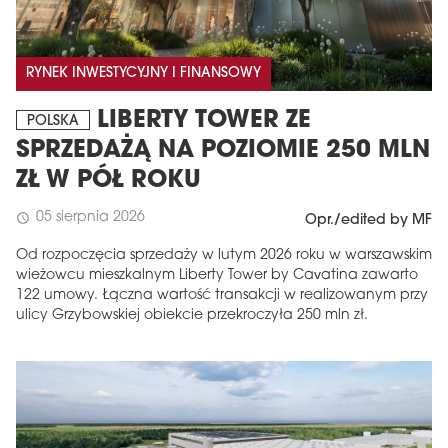
RYNEK INWESTYCYJNY I FINANSOWY
LIBERTY TOWER ZE
POLSKA
SPRZEDAŻĄ NA POZIOMIE 250 MLN
ZŁ W PÓŁ ROKU
05 sierpnia 2026
schedule
Opr./edited by MF
Od rozpoczęcia sprzedaży w lutym 2026 roku w warszawskim
wieżowcu mieszkalnym Liberty Tower by Cavatina zawarto
122 umowy. Łączna wartość transakcji w realizowanym przy
ulicy Grzybowskiej obiekcie przekroczyła 250 mln zł.