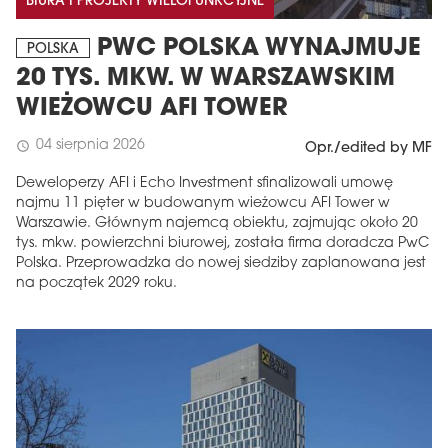
BIURA I PROJEKTY WIELOFUNKCYJNE
PWC POLSKA WYNAJMUJE
POLSKA
20 TYS. MKW. W WARSZAWSKIM
WIEŻOWCU AFI TOWER
04 sierpnia 2026
schedule
Opr./edited by MF
Deweloperzy AFI i Echo Investment sfinalizowali umowę
najmu 11 pięter w budowanym wieżowcu AFI Tower w
Warszawie. Głównym najemcą obiektu, zajmując około 20
tys. mkw. powierzchni biurowej, została firma doradcza PwC
Polska. Przeprowadzka do nowej siedziby zaplanowana jest
na początek 2029 roku.