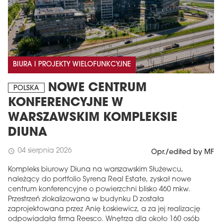
BIURA I PROJEKTY WIELOFUNKCYJNE
NOWE CENTRUM
POLSKA
KONFERENCYJNE W
WARSZAWSKIM KOMPLEKSIE
DIUNA
04 sierpnia 2026
schedule
Opr./edited by MF
Kompleks biurowy Diuna na warszawskim Służewcu,
należący do portfolio Syrena Real Estate, zyskał nowe
centrum konferencyjne o powierzchni blisko 460 mkw.
Przestrzeń zlokalizowana w budynku D została
zaprojektowana przez Anię Łoskiewicz, a za jej realizację
odpowiadała firma Reesco. Wnętrza dla około 160 osób