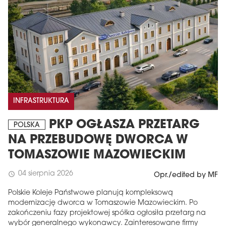
INFRASTRUKTURA
PKP OGŁASZA PRZETARG
POLSKA
NA PRZEBUDOWĘ DWORCA W
TOMASZOWIE MAZOWIECKIM
04 sierpnia 2026
schedule
Opr./edited by MF
Polskie Koleje Państwowe planują kompleksową
modernizację dworca w Tomaszowie Mazowieckim. Po
zakończeniu fazy projektowej spółka ogłosiła przetarg na
wybór generalnego wykonawcy. Zainteresowane firmy