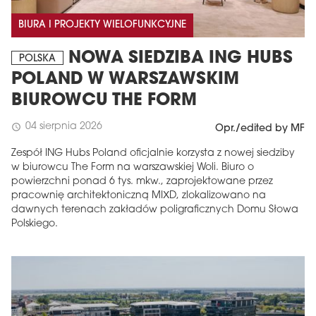
BIURA I PROJEKTY WIELOFUNKCYJNE
NOWA SIEDZIBA ING HUBS
POLSKA
POLAND W WARSZAWSKIM
BIUROWCU THE FORM
04 sierpnia 2026
schedule
Opr./edited by MF
Zespół ING Hubs Poland oficjalnie korzysta z nowej siedziby
w biurowcu The Form na warszawskiej Woli. Biuro o
powierzchni ponad 6 tys. mkw., zaprojektowane przez
pracownię architektoniczną MIXD, zlokalizowano na
dawnych terenach zakładów poligraficznych Domu Słowa
Polskiego.