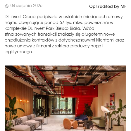
04 sierpnia 2026
schedule
Opr./edited by MF
DL Invest Group podpisała w ostatnich miesiącach umowy
najmu obejmujące ponad 67 tys. mkw. powierzchni w
kompleksie DL Invest Park Bielsko-Biała. Wśród
sfinalizowanych transakcji znalazły się długoterminowe
przedłużenia kontraktów z dotychczasowymi klientami oraz
nowe umowy z firmami z sektora produkcyjnego i
logistycznego.