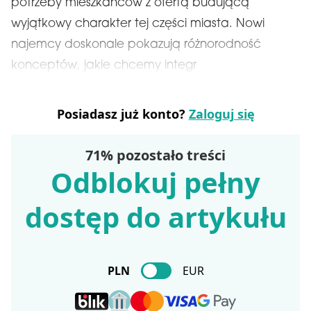
potrzeby mieszkańców z ofertą budującą
wyjątkowy charakter tej części miasta. Nowi
najemcy doskonale pokazują różnorodność
konceptów, jakie chcemy integr
Posiadasz już konto?
Zaloguj się
71% pozostało treści
Odblokuj pełny
dostęp do artykułu
PLN
EUR