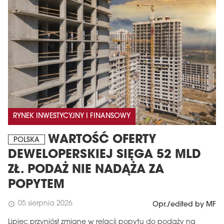
RYNEK INWESTYCYJNY I FINANSOWY
MAGAZYN
WARTOŚĆ OFERTY
POLSKA
Wydanie 6 (308)
DEWELOPERSKIEJ SIĘGA 52 MLD
CZERWIEC 2026
arrow_forward
ZŁ. PODAŻ NIE NADĄŻA ZA
Więcej w tym wydaniu
Zamów teraz!
POPYTEM
05 sierpnia 2026
schedule
Opr./edited by MF
Lipiec przyniósł zmianę w relacji popytu do podaży na