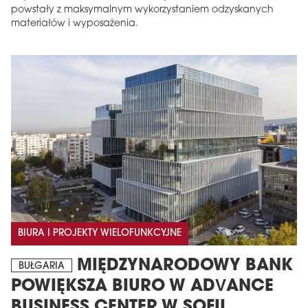
powstały z maksymalnym wykorzystaniem odzyskanych
materiałów i wyposażenia.
BIURA I PROJEKTY WIELOFUNKCYJNE
MIĘDZYNARODOWY BANK
BUŁGARIA
POWIĘKSZA BIURO W ADVANCE
BUSINESS CENTER W SOFII