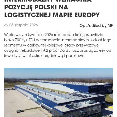
INTERMODALNY WZMACNIA
POZYCJĘ POLSKI NA
LOGISTYCZNEJ MAPIE EUROPY
05 sierpnia 2026
schedule
Opr./edited by MF
W pierwszym kwartale 2026 roku polska kolej przewiozła
blisko 790 tys. TEU w transporcie intermodalnym. Udział tego
segmentu w całkowitej kolejowej pracy przewozowej
osiągnął rekordowe 19,2 proc. Dalszy rozwój usług zależy od
inwestycji w infrastrukturę liniową i punktową.