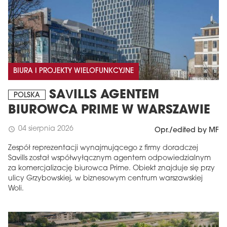
BIURA I PROJEKTY WIELOFUNKCYJNE
SAVILLS AGENTEM
POLSKA
BIUROWCA PRIME W WARSZAWIE
04 sierpnia 2026
schedule
Opr./edited by MF
Zespół reprezentacji wynajmującego z firmy doradczej
Savills został współwyłącznym agentem odpowiedzialnym
za komercjalizację biurowca Prime. Obiekt znajduje się przy
ulicy Grzybowskiej, w biznesowym centrum warszawskiej
Woli.