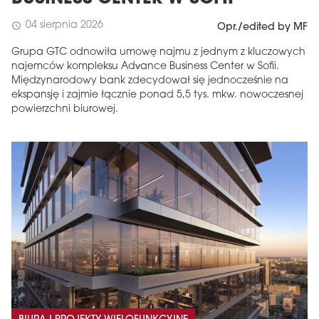
04 sierpnia 2026
schedule
Opr./edited by MF
Grupa GTC odnowiła umowę najmu z jednym z kluczowych
najemców kompleksu Advance Business Center w Sofii.
Międzynarodowy bank zdecydował się jednocześnie na
ekspansję i zajmie łącznie ponad 5,5 tys. mkw. nowoczesnej
powierzchni biurowej.