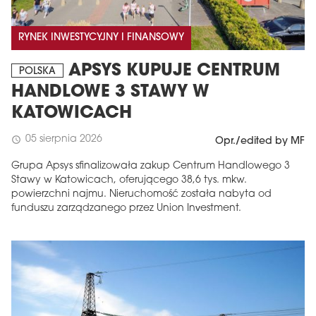
RYNEK INWESTYCYJNY I FINANSOWY
APSYS KUPUJE CENTRUM
POLSKA
HANDLOWE 3 STAWY W
KATOWICACH
05 sierpnia 2026
schedule
Opr./edited by MF
Grupa Apsys sfinalizowała zakup Centrum Handlowego 3
Stawy w Katowicach, oferującego 38,6 tys. mkw.
powierzchni najmu. Nieruchomość została nabyta od
funduszu zarządzanego przez Union Investment.