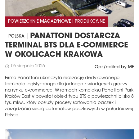
POWIERZCHNIE MAGAZYNOWE I PRODUKCYJNE
PANATTONI DOSTARCZA
POLSKA
TERMINAL BTS DLA E-COMMERCE
W OKOLICACH KRAKOWA
05 sierpnia 2026
schedule
Opr./edited by MF
Firma Panattoni ukończyła realizację dedykowanego
terminala logistycznego dla jednego z wiodących graczy
na rynku e-commerce. W ramach kompleksu Panattoni Park
Kraków East V powstał obiekt typu BTS o powierzchni blisko 8
tys. mkw., który obsłuży procesy sortowania paczek i
zarządzania siecią automatów paczkowych w południowej
Polsce.