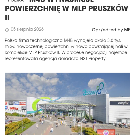
M4B WYNAJMUJE
POLSKA
POWIERZCHNIĘ W MLP PRUSZKÓW
II
05 sierpnia 2026
schedule
Opr./edited by MF
Polska firma technologiczna M4B wynajęła około 3,6 tys.
mkw. nowoczesnej powierzchni w nowo powstającej hali w
kompleksie MLP Pruszków II. W procesie negocjacji najemcę
reprezentowała agencja doradcza NXT Property.