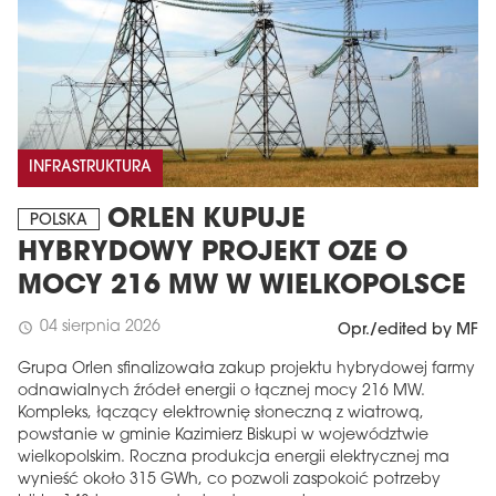
INFRASTRUKTURA
ORLEN KUPUJE
POLSKA
HYBRYDOWY PROJEKT OZE O
MOCY 216 MW W WIELKOPOLSCE
04 sierpnia 2026
schedule
Opr./edited by MF
Grupa Orlen sfinalizowała zakup projektu hybrydowej farmy
odnawialnych źródeł energii o łącznej mocy 216 MW.
Kompleks, łączący elektrownię słoneczną z wiatrową,
powstanie w gminie Kazimierz Biskupi w województwie
wielkopolskim. Roczna produkcja energii elektrycznej ma
wynieść około 315 GWh, co pozwoli zaspokoić potrzeby