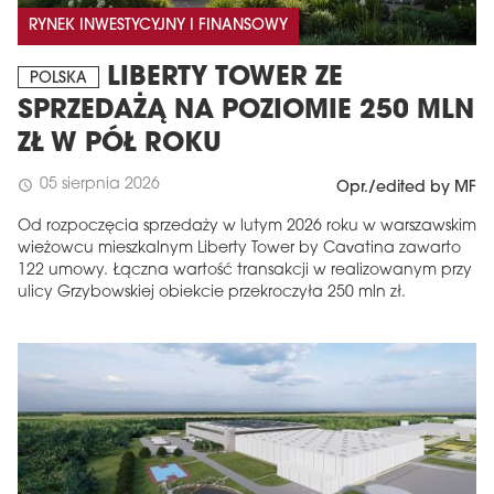
RYNEK INWESTYCYJNY I FINANSOWY
LIBERTY TOWER ZE
POLSKA
SPRZEDAŻĄ NA POZIOMIE 250 MLN
ZŁ W PÓŁ ROKU
05 sierpnia 2026
schedule
Opr./edited by MF
Od rozpoczęcia sprzedaży w lutym 2026 roku w warszawskim
wieżowcu mieszkalnym Liberty Tower by Cavatina zawarto
122 umowy. Łączna wartość transakcji w realizowanym przy
ulicy Grzybowskiej obiekcie przekroczyła 250 mln zł.