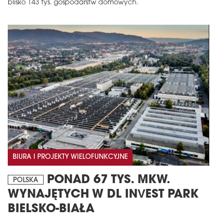
blisko 143 tys. gospodarstw domowych.
BIURA I PROJEKTY WIELOFUNKCYJNE
PONAD 67 TYS. MKW.
POLSKA
WYNAJĘTYCH W DL INVEST PARK
BIELSKO-BIAŁA