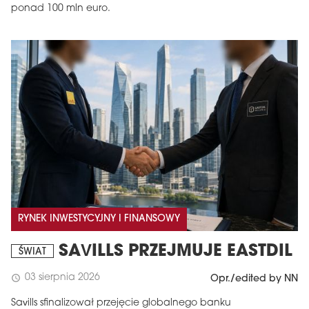
ponad 100 mln euro.
RYNEK INWESTYCYJNY I FINANSOWY
SAVILLS PRZEJMUJE EASTDIL
ŚWIAT
03 sierpnia 2026
schedule
Opr./edited by NN
Savills sfinalizował przejęcie globalnego banku