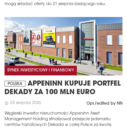
mogą składać oferty do 21 sierpnia bieżącego roku.
RYNEK INWESTYCYJNY I FINANSOWY
APPENINN KUPUJE PORTFEL
POLSKA
DEKADY ZA 100 MLN EURO
03 sierpnia 2026
schedule
Opr./edited by NN
Węgierski inwestor nieruchomości Appeninn Asset
Management Holding sfinalizował przejęcie jedenastu
centrów handlowych Dekada w całej Polsce za kwotę