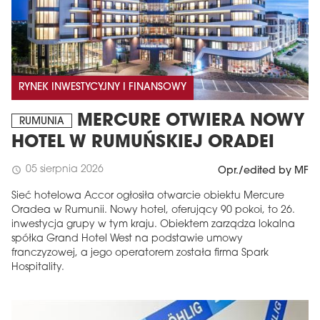
RYNEK INWESTYCYJNY I FINANSOWY
MERCURE OTWIERA NOWY
RUMUNIA
HOTEL W RUMUŃSKIEJ ORADEI
05 sierpnia 2026
schedule
Opr./edited by MF
Sieć hotelowa Accor ogłosiła otwarcie obiektu Mercure
Oradea w Rumunii. Nowy hotel, oferujący 90 pokoi, to 26.
inwestycja grupy w tym kraju. Obiektem zarządza lokalna
spółka Grand Hotel West na podstawie umowy
franczyzowej, a jego operatorem została firma Spark
Hospitality.