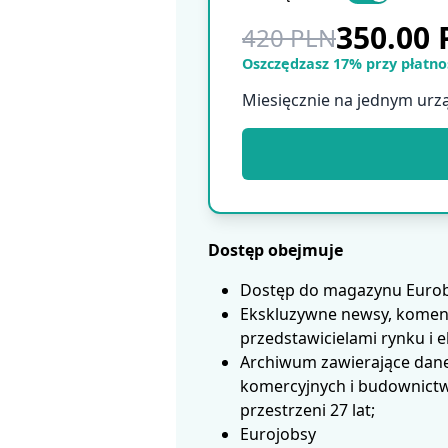
350.00
420 PLN
Oszczędzasz 17% przy płatnoś
Miesięcznie na jednym urz
Dostęp obejmuje
Dostęp do magazynu Eurobui
Ekskluzywne newsy, koment
przedstawicielami rynku i 
Archiwum zawierające dane
komercyjnych i budownictwa
przestrzeni 27 lat;
Eurojobsy