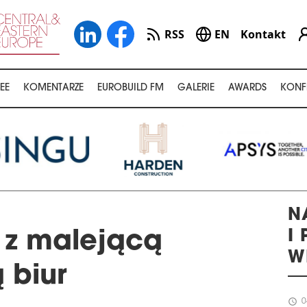
RSS
EN
Kontakt
EE
KOMENTARZE
EUROBUILD FM
GALERIE
AWARDS
KONF
N
I
 z malejącą
W
 biur
schedule
0