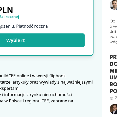
reg
 PLN
kwar
proc
ci rocznej
naj
schedule
2
ądzeniu. Płatność roczna
Od 
SYR
o w
REN
Unii
Wybierz
WA
zwol
wstę
Firm
zost
kami
PR
zlok
ścis
DO
ldCEE online i w wersji flipbook
powi
MI
mkw.
arze, artykuły oraz wywiady z najważniejszymi
UM
fina
ekspertami
RO
schedule
2
 i informacje z rynku nieruchomości
P
 w Polsce i regionu CEE, zebrane na
WTW
2
schedule
DO
Glo