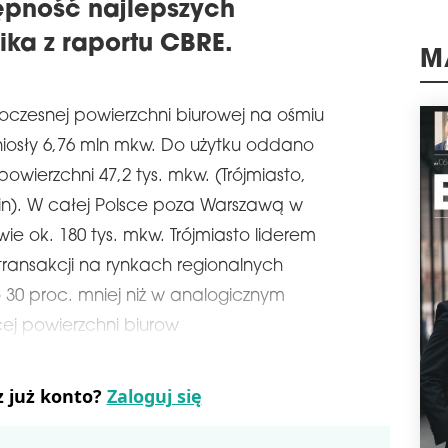
ępność najlepszych
jed
Adva
ika z raportu CBRE.
Mię
jedn
M
pona
powi
oczesnej powierzchni biurowej na ośmiu
schedule
0
iosły 6,76 mln mkw. Do użytku oddano
PW
owierzchni 47,2 tys. mkw. (Trójmiasto,
MK
in). W całej Polsce poza Warszawą w
AFI
e ok. 180 tys. mkw. Trójmiasto liderem
Dewe
sfin
ransakcji na rynkach regionalnych
bud
o 30 proc. mniej niż w analogicznym
War
zajm
cej powierzchni biurow
biur
Pols
zapl
z już konto?
Zaloguj się
schedule
0
SAV