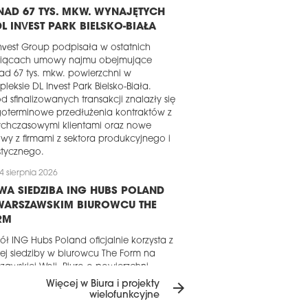
AD 67 TYS. MKW. WYNAJĘTYCH
L INVEST PARK BIELSKO-BIAŁA
nvest Group podpisała w ostatnich
siącach umowy najmu obejmujące
d 67 tys. mkw. powierzchni w
leksie DL Invest Park Bielsko-Biała.
d sfinalizowanych transakcji znalazły się
oterminowe przedłużenia kontraktów z
ychczasowymi klientami oraz nowe
y z firmami z sektora produkcyjnego i
stycznego.
4 sierpnia 2026
A SIEDZIBA ING HUBS POLAND
WARSZAWSKIM BIUROWCU THE
RM
ół ING Hubs Poland oficjalnie korzysta z
j siedziby w biurowcu The Form na
zawskiej Woli. Biuro o powierzchni
d 6 tys. mkw., zaprojektowane przez
Więcej w Biura i projekty
arrow_forward
ownię architektoniczną MIXD,
wielofunkcyjne
kalizowano na dawnych terenach