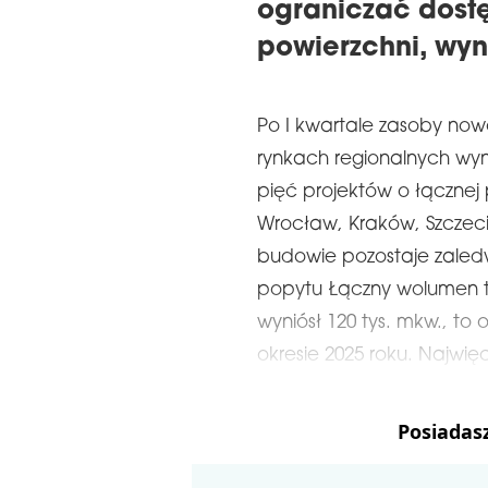
ograniczać dost
powierzchni, wyn
Po I kwartale zasoby now
rynkach regionalnych wyn
pięć projektów o łącznej p
Wrocław, Kraków, Szczec
budowie pozostaje zaledwi
popytu Łączny wolumen t
wyniósł 120 tys. mkw., to 
okresie 2025 roku. Najwię
Posiadas