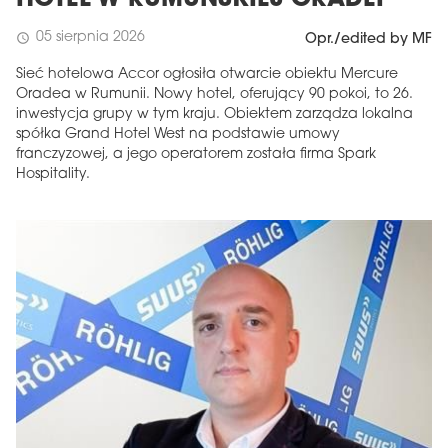
HOTEL W RUMUŃSKIEJ ORADEI
05 sierpnia 2026
schedule
Opr./edited by MF
Sieć hotelowa Accor ogłosiła otwarcie obiektu Mercure
Oradea w Rumunii. Nowy hotel, oferujący 90 pokoi, to 26.
inwestycja grupy w tym kraju. Obiektem zarządza lokalna
spółka Grand Hotel West na podstawie umowy
franczyzowej, a jego operatorem została firma Spark
Hospitality.