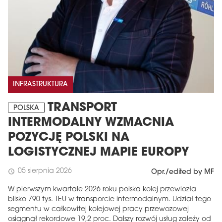
INFRASTRUKTURA
TRANSPORT
POLSKA
INTERMODALNY WZMACNIA
POZYCJĘ POLSKI NA
LOGISTYCZNEJ MAPIE EUROPY
05 sierpnia 2026
schedule
Opr./edited by MF
W pierwszym kwartale 2026 roku polska kolej przewiozła
blisko 790 tys. TEU w transporcie intermodalnym. Udział tego
segmentu w całkowitej kolejowej pracy przewozowej
osiągnął rekordowe 19,2 proc. Dalszy rozwój usług zależy od