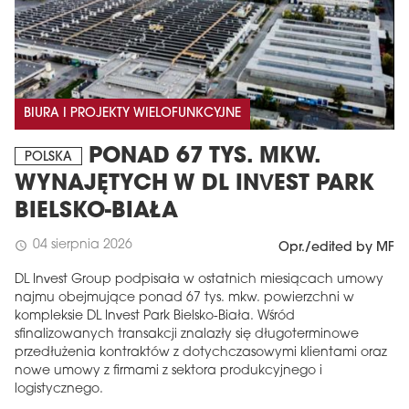
BIURA I PROJEKTY WIELOFUNKCYJNE
PONAD 67 TYS. MKW.
POLSKA
WYNAJĘTYCH W DL INVEST PARK
BIELSKO-BIAŁA
04 sierpnia 2026
schedule
Opr./edited by MF
DL Invest Group podpisała w ostatnich miesiącach umowy
najmu obejmujące ponad 67 tys. mkw. powierzchni w
kompleksie DL Invest Park Bielsko-Biała. Wśród
sfinalizowanych transakcji znalazły się długoterminowe
przedłużenia kontraktów z dotychczasowymi klientami oraz
nowe umowy z firmami z sektora produkcyjnego i
logistycznego.