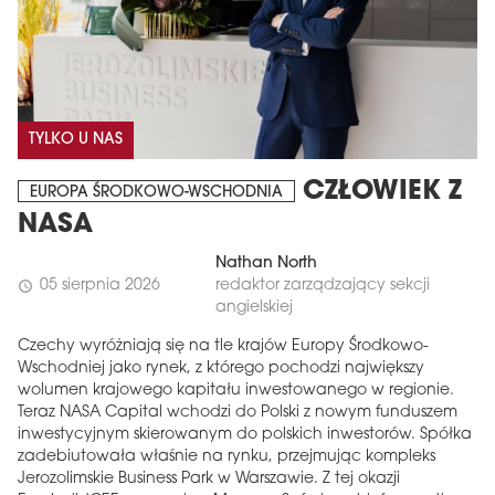
TYLKO U NAS
CZŁOWIEK Z
EUROPA ŚRODKOWO-WSCHODNIA
NASA
Nathan North
05 sierpnia 2026
redaktor zarządzający sekcji
schedule
angielskiej
Czechy wyróżniają się na tle krajów Europy Środkowo-
Wschodniej jako rynek, z którego pochodzi największy
wolumen krajowego kapitału inwestowanego w regionie.
Teraz NASA Capital wchodzi do Polski z nowym funduszem
inwestycyjnym skierowanym do polskich inwestorów. Spółka
zadebiutowała właśnie na rynku, przejmując kompleks
Jerozolimskie Business Park w Warszawie. Z tej okazji