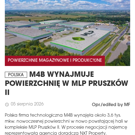
POWIERZCHNIE MAGAZYNOWE I PRODUKCYJNE
M4B WYNAJMUJE
POLSKA
POWIERZCHNIĘ W MLP PRUSZKÓW
II
05 sierpnia 2026
schedule
Opr./edited by MF
Polska firma technologiczna M4B wynajęła około 3,6 tys.
mkw. nowoczesnej powierzchni w nowo powstającej hali w
kompleksie MLP Pruszków II. W procesie negocjacji najemcę
reprezentowała agencja doradcza NXT Property.