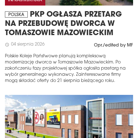
INFRASTRUKTURA
PKP OGŁASZA PRZETARG
POLSKA
NA PRZEBUDOWĘ DWORCA W
TOMASZOWIE MAZOWIECKIM
04 sierpnia 2026
schedule
Opr./edited by MF
Polskie Koleje Państwowe planują kompleksową
modernizację dworca w Tomaszowie Mazowieckim. Po
zakończeniu fazy projektowej spółka ogłosiła przetarg na
wybór generalnego wykonawcy. Zainteresowane firmy
mogą składać oferty do 21 sierpnia bieżącego roku.