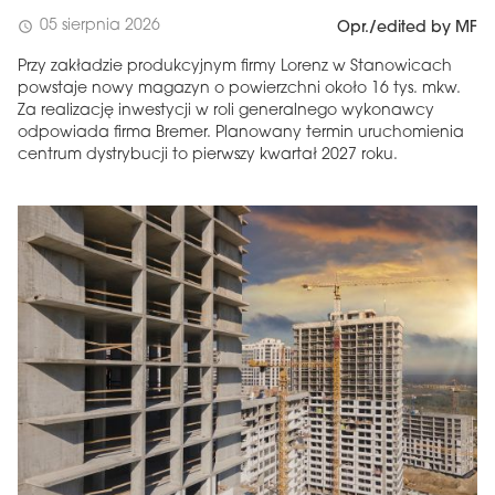
05 sierpnia 2026
schedule
Opr./edited by MF
Przy zakładzie produkcyjnym firmy Lorenz w Stanowicach
powstaje nowy magazyn o powierzchni około 16 tys. mkw.
Za realizację inwestycji w roli generalnego wykonawcy
odpowiada firma Bremer. Planowany termin uruchomienia
centrum dystrybucji to pierwszy kwartał 2027 roku.