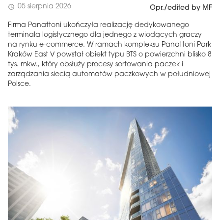
05 sierpnia 2026
schedule
Opr./edited by MF
Firma Panattoni ukończyła realizację dedykowanego
terminala logistycznego dla jednego z wiodących graczy
na rynku e-commerce. W ramach kompleksu Panattoni Park
Kraków East V powstał obiekt typu BTS o powierzchni blisko 8
tys. mkw., który obsłuży procesy sortowania paczek i
zarządzania siecią automatów paczkowych w południowej
Polsce.