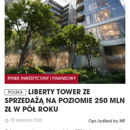
RYNEK INWESTYCYJNY I FINANSOWY
LIBERTY TOWER ZE
POLSKA
SPRZEDAŻĄ NA POZIOMIE 250 MLN
ZŁ W PÓŁ ROKU
05 sierpnia 2026
schedule
Opr./edited by MF