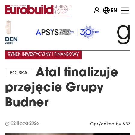
EN
RYNEK INWESTYCYJNY I FINANSOWY
Atal finalizuje
POLSKA
przejęcie Grupy
Budner
schedule
02 lipca 2026
Opr./edited by ANZ