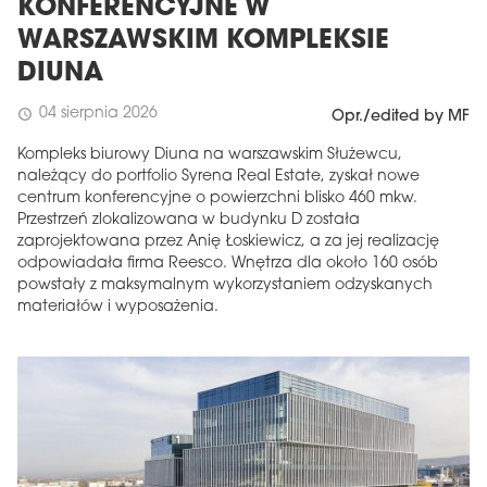
KONFERENCYJNE W
WARSZAWSKIM KOMPLEKSIE
DIUNA
04 sierpnia 2026
schedule
Opr./edited by MF
Kompleks biurowy Diuna na warszawskim Służewcu,
należący do portfolio Syrena Real Estate, zyskał nowe
centrum konferencyjne o powierzchni blisko 460 mkw.
Przestrzeń zlokalizowana w budynku D została
zaprojektowana przez Anię Łoskiewicz, a za jej realizację
odpowiadała firma Reesco. Wnętrza dla około 160 osób
powstały z maksymalnym wykorzystaniem odzyskanych
materiałów i wyposażenia.