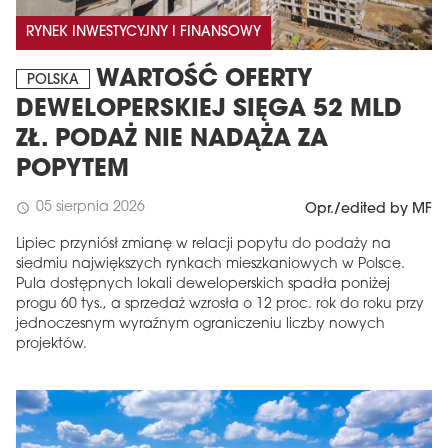
RYNEK INWESTYCYJNY I FINANSOWY
WARTOŚĆ OFERTY
POLSKA
DEWELOPERSKIEJ SIĘGA 52 MLD
ZŁ. PODAŻ NIE NADĄŻA ZA
POPYTEM
05 sierpnia 2026
schedule
Opr./edited by MF
Lipiec przyniósł zmianę w relacji popytu do podaży na
siedmiu największych rynkach mieszkaniowych w Polsce.
Pula dostępnych lokali deweloperskich spadła poniżej
progu 60 tys., a sprzedaż wzrosła o 12 proc. rok do roku przy
jednoczesnym wyraźnym ograniczeniu liczby nowych
projektów.