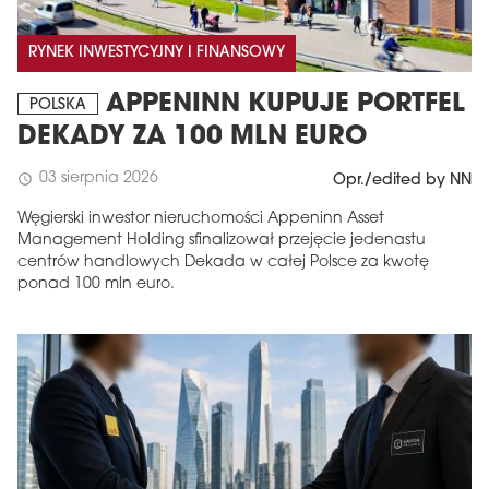
RYNEK INWESTYCYJNY I FINANSOWY
APPENINN KUPUJE PORTFEL
POLSKA
DEKADY ZA 100 MLN EURO
03 sierpnia 2026
schedule
Opr./edited by NN
Węgierski inwestor nieruchomości Appeninn Asset
Management Holding sfinalizował przejęcie jedenastu
centrów handlowych Dekada w całej Polsce za kwotę
ponad 100 mln euro.