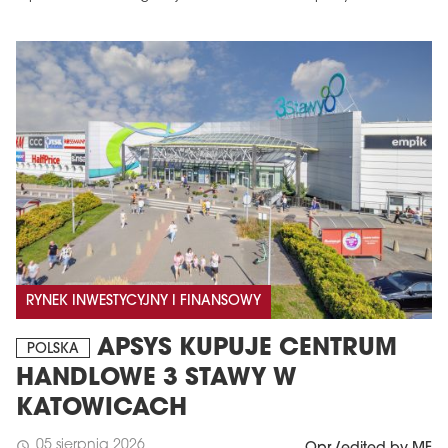
RYNEK INWESTYCYJNY I FINANSOWY
APSYS KUPUJE CENTRUM
POLSKA
HANDLOWE 3 STAWY W
KATOWICACH
05 sierpnia 2026
schedule