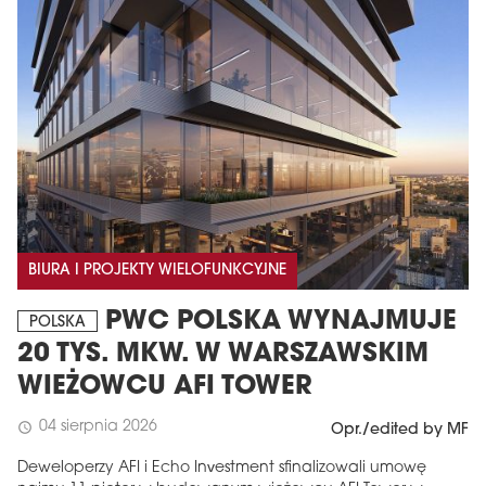
BIURA I PROJEKTY WIELOFUNKCYJNE
PWC POLSKA WYNAJMUJE
POLSKA
20 TYS. MKW. W WARSZAWSKIM
WIEŻOWCU AFI TOWER
04 sierpnia 2026
schedule
Opr./edited by MF
Deweloperzy AFI i Echo Investment sfinalizowali umowę