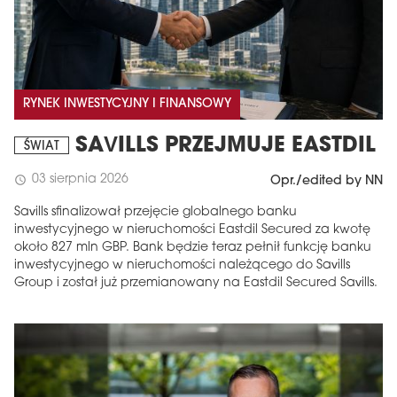
RYNEK INWESTYCYJNY I FINANSOWY
SAVILLS PRZEJMUJE EASTDIL
ŚWIAT
03 sierpnia 2026
schedule
Opr./edited by NN
Savills sfinalizował przejęcie globalnego banku
inwestycyjnego w nieruchomości Eastdil Secured za kwotę
około 827 mln GBP. Bank będzie teraz pełnił funkcję banku
inwestycyjnego w nieruchomości należącego do Savills
Group i został już przemianowany na Eastdil Secured Savills.