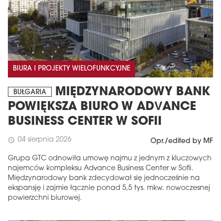
BIURA I PROJEKTY WIELOFUNKCYJNE
MIĘDZYNARODOWY BANK
BUŁGARIA
POWIĘKSZA BIURO W ADVANCE
BUSINESS CENTER W SOFII
04 sierpnia 2026
schedule
Opr./edited by MF
Grupa GTC odnowiła umowę najmu z jednym z kluczowych
najemców kompleksu Advance Business Center w Sofii.
Międzynarodowy bank zdecydował się jednocześnie na
ekspansję i zajmie łącznie ponad 5,5 tys. mkw. nowoczesnej
powierzchni biurowej.