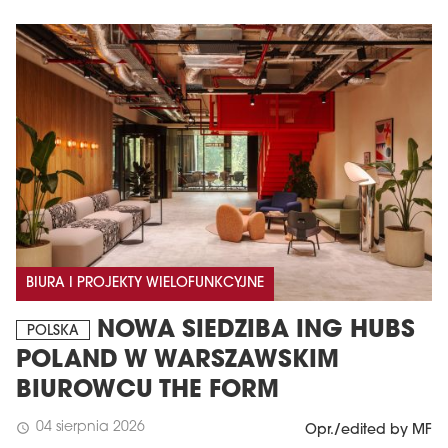
BIURA I PROJEKTY WIELOFUNKCYJNE
NOWA SIEDZIBA ING HUBS
POLSKA
POLAND W WARSZAWSKIM
BIUROWCU THE FORM
04 sierpnia 2026
schedule
Opr./edited by MF