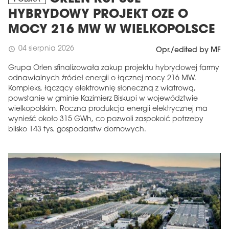
HYBRYDOWY PROJEKT OZE O
MOCY 216 MW W WIELKOPOLSCE
04 sierpnia 2026
schedule
Opr./edited by MF
Grupa Orlen sfinalizowała zakup projektu hybrydowej farmy
odnawialnych źródeł energii o łącznej mocy 216 MW.
Kompleks, łączący elektrownię słoneczną z wiatrową,
powstanie w gminie Kazimierz Biskupi w województwie
wielkopolskim. Roczna produkcja energii elektrycznej ma
wynieść około 315 GWh, co pozwoli zaspokoić potrzeby
blisko 143 tys. gospodarstw domowych.