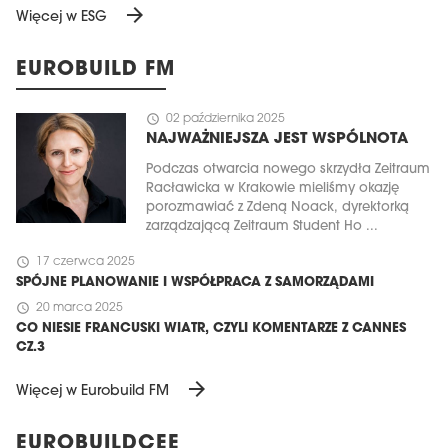
arrow_forward
Więcej w ESG
EUROBUILD FM
schedule
02 października 2025
NAJWAŻNIEJSZA JEST WSPÓLNOTA
Podczas otwarcia nowego skrzydła Zeitraum
Racławicka w Krakowie mieliśmy okazję
porozmawiać z Zdeną Noack, dyrektorką
zarządzającą Zeitraum Student Ho ...
schedule
17 czerwca 2025
SPÓJNE PLANOWANIE I WSPÓŁPRACA Z SAMORZĄDAMI
schedule
20 marca 2025
CO NIESIE FRANCUSKI WIATR, CZYLI KOMENTARZE Z CANNES
CZ.3
arrow_forward
Więcej w Eurobuild FM
EUROBUILDCEE