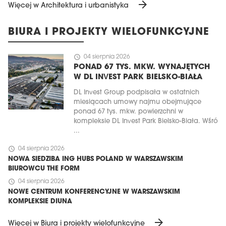
arrow_forward
Więcej w Architektura i urbanistyka
BIURA I PROJEKTY WIELOFUNKCYJNE
schedule
04 sierpnia 2026
PONAD 67 TYS. MKW. WYNAJĘTYCH
W DL INVEST PARK BIELSKO-BIAŁA
DL Invest Group podpisała w ostatnich
miesiącach umowy najmu obejmujące
ponad 67 tys. mkw. powierzchni w
kompleksie DL Invest Park Bielsko-Biała. Wśró
...
schedule
04 sierpnia 2026
NOWA SIEDZIBA ING HUBS POLAND W WARSZAWSKIM
BIUROWCU THE FORM
schedule
04 sierpnia 2026
NOWE CENTRUM KONFERENCYJNE W WARSZAWSKIM
KOMPLEKSIE DIUNA
arrow_forward
Więcej w Biura i projekty wielofunkcyjne