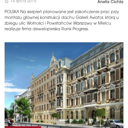
14 lipca 2015
schedule
Aneta Cichla
POLSKA Na sierpień planowane jest zakończenie prac przy
montażu głównej konstrukcji dachu Galerii Aviator, którą u
zbiegu ulic Wolności i Powstańców Warszawy w Mielcu
realizuje firma deweloperska Rank Progress.