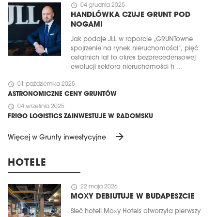
schedule
04 grudnia 2025
HANDLÓWKA CZUJE GRUNT POD
NOGAMI
Jak podaje JLL w raporcie „GRUNTowne
spojrzenie na rynek nieruchomości”, pięć
ostatnich lat to okres bezprecedensowej
ewolucji sektora nieruchomości h ...
schedule
01 października 2025
ASTRONOMICZNE CENY GRUNTÓW
schedule
04 września 2025
FRIGO LOGISTICS ZAINWESTUJE W RADOMSKU
arrow_forward
Więcej w Grunty inwestycyjne
HOTELE
schedule
22 maja 2026
MOXY DEBIUTUJE W BUDAPESZCIE
Sieć hoteli Moxy Hotels otworzyła pierwszy