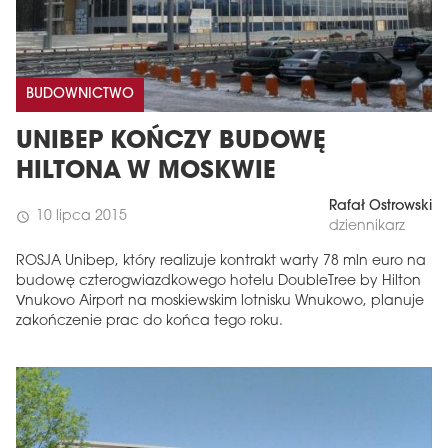
BUDOWNICTWO
UNIBEP KOŃCZY BUDOWĘ
HILTONA W MOSKWIE
Rafał Ostrowski
10 lipca 2015
schedule
dziennikarz
ROSJA Unibep, który realizuje kontrakt warty 78 mln euro na
budowę czterogwiazdkowego hotelu DoubleTree by Hilton
Vnukovo Airport na moskiewskim lotnisku Wnukowo, planuje
zakończenie prac do końca tego roku.