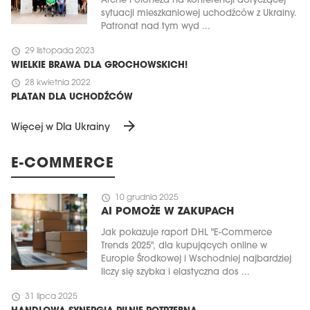
Arche Poloneza na konferencji dotyczącej
sytuacji mieszkaniowej uchodźców z Ukrainy.
Patronat nad tym wyd ...
schedule
29 listopada 2023
WIELKIE BRAWA DLA GROCHOWSKICH!
schedule
28 kwietnia 2022
PLATAN DLA UCHODŹCÓW
arrow_forward
Więcej w Dla Ukrainy
E-COMMERCE
schedule
10 grudnia 2025
AI POMOŻE W ZAKUPACH
Jak pokazuje raport DHL "E-Commerce
Trends 2025", dla kupujących online w
Europie Środkowej i Wschodniej najbardziej
liczy się szybka i elastyczna dos ...
schedule
31 lipca 2025