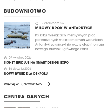
BUDOWNICTWO
schedule
19 czerwca 2026
MILOWY KROK W ANTARKTYCE
Po kilku miesiącach intensywnych prac
prowadzonych w ekstremalnych warunkach
Antarktyki zakończył się ważny etap montażu
nowego budynku głównego Polsk ...
schedule
09 kwietnia 2026
SIGNET ZBUDUJE NA SMART DESIGN EXPO
schedule
16 stycznia 2026
NOWY RYNEK DLA DEKPOLU
arrow_forward
Więcej w Budownictwo
CENTRA DANYCH