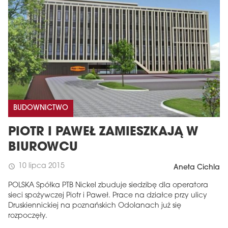
BUDOWNICTWO
PIOTR I PAWEŁ ZAMIESZKAJĄ W
BIUROWCU
10 lipca 2015
schedule
Aneta Cichla
POLSKA Spółka PTB Nickel zbuduje siedzibę dla operatora
sieci spożywczej Piotr i Paweł. Prace na działce przy ulicy
Druskiennickiej na poznańskich Odolanach już się
rozpoczęły.