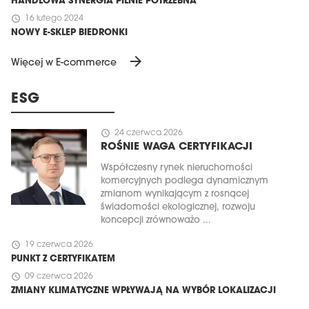
HANDLOWA SYNERGIA PILNIE POTRZEBNA
schedule
16 lutego 2024
NOWY E-SKLEP BIEDRONKI
arrow_forward
Więcej w E-commerce
ESG
schedule
24 czerwca 2026
ROŚNIE WAGA CERTYFIKACJI
Współczesny rynek nieruchomości
komercyjnych podlega dynamicznym
zmianom wynikającym z rosnącej
świadomości ekologicznej, rozwoju
koncepcji zrównoważo ...
schedule
19 czerwca 2026
PUNKT Z CERTYFIKATEM
schedule
09 czerwca 2026
ZMIANY KLIMATYCZNE WPŁYWAJĄ NA WYBÓR LOKALIZACJI