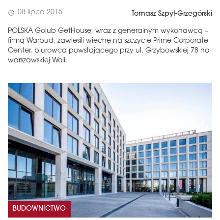
08 lipca 2015
schedule
Tomasz Szpyt-Grzegórski
POLSKA Golub GetHouse, wraz z generalnym wykonawcą –
firmą Warbud, zawiesili wiechę na szczycie Prime Corporate
Center, biurowca powstającego przy ul. Grzybowskiej 78 na
warszawskiej Woli.
BUDOWNICTWO