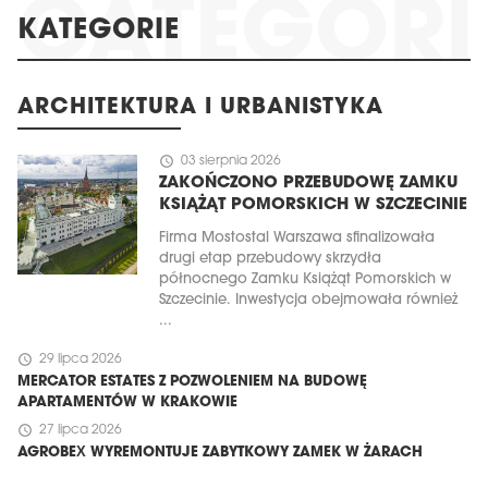
KATEGORIE
ARCHITEKTURA I URBANISTYKA
schedule
03 sierpnia 2026
ZAKOŃCZONO PRZEBUDOWĘ ZAMKU
KSIĄŻĄT POMORSKICH W SZCZECINIE
Firma Mostostal Warszawa sfinalizowała
drugi etap przebudowy skrzydła
północnego Zamku Książąt Pomorskich w
Szczecinie. Inwestycja obejmowała również
...
schedule
29 lipca 2026
MERCATOR ESTATES Z POZWOLENIEM NA BUDOWĘ
APARTAMENTÓW W KRAKOWIE
schedule
27 lipca 2026
AGROBEX WYREMONTUJE ZABYTKOWY ZAMEK W ŻARACH