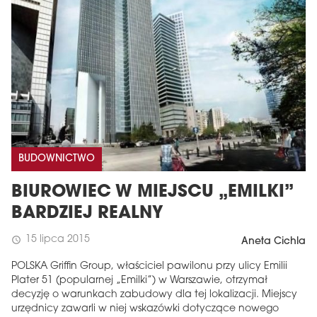
BUDOWNICTWO
BIUROWIEC W MIEJSCU „EMILKI”
BARDZIEJ REALNY
15 lipca 2015
schedule
Aneta Cichla
POLSKA Griffin Group, właściciel pawilonu przy ulicy Emilii
Plater 51 (popularnej „Emilki”) w Warszawie, otrzymał
decyzję o warunkach zabudowy dla tej lokalizacji. Miejscy
urzędnicy zawarli w niej wskazówki dotyczące nowego