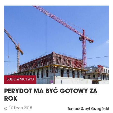
BUDOWNICTWO
PERYDOT MA BYĆ GOTOWY ZA
ROK
10 lipca 2015
schedule
Tomasz Szpyt-Grzegórski