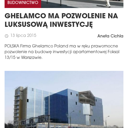
BUDOWNICTWO
GHELAMCO MA POZWOLENIE NA
LUKSUSOWĄ INWESTYCJĘ
13 lipca 2015
schedule
Aneta Cichla
POLSKA Firma Ghelamco Poland ma w ręku prawomocne
pozwolenie na budowę inwestycji apartamentowej Foksal
13/15 w Warszawie.