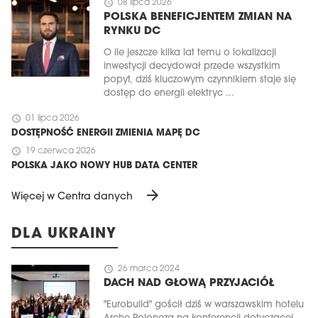
schedule
08 lipca 2026
POLSKA BENEFICJENTEM ZMIAN NA
RYNKU DC
O ile jeszcze kilka lat temu o lokalizacji
inwestycji decydował przede wszystkim
popyt, dziś kluczowym czynnikiem staje się
dostęp do energii elektryc ...
schedule
01 lipca 2026
DOSTĘPNOŚĆ ENERGII ZMIENIA MAPĘ DC
schedule
19 czerwca 2026
POLSKA JAKO NOWY HUB DATA CENTER
arrow_forward
Więcej w Centra danych
DLA UKRAINY
schedule
26 marca 2024
DACH NAD GŁOWĄ PRZYJACIÓŁ
"Eurobuild" gościł dziś w warszawskim hotelu