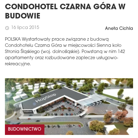
CONDOHOTEL CZARNA GÓRA W
BUDOWIE
16 lipca 2015
schedule
Aneta Cichla
POLSKA Wystartowały prace związane z budową
Condohotelu Czarna Góra w miejscowości Sienna koło
Stronia Śląskiego (woj. dolnośląskie). Powstaną w nim 142
apartamenty oraz rozbudowane zaplecze usługowo-
rekreacyjne.
BUDOWNICTWO