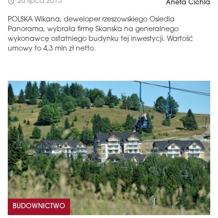
20 lipca 2015
schedule
Aneta Cichla
POLSKA Wikana, deweloper rzeszowskiego Osiedla
Panorama, wybrała firmę Skanska na generalnego
wykonawcę ostatniego budynku tej inwestycji. Wartość
umowy to 4,3 mln zł netto.
BUDOWNICTWO