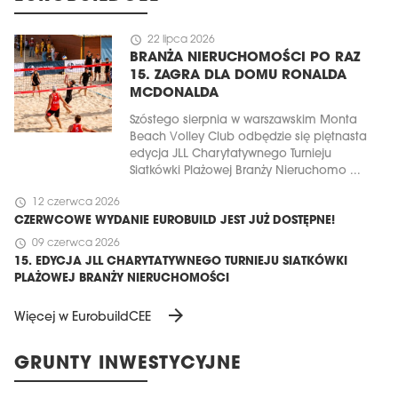
schedule
22 lipca 2026
BRANŻA NIERUCHOMOŚCI PO RAZ
15. ZAGRA DLA DOMU RONALDA
MCDONALDA
Szóstego sierpnia w warszawskim Monta
Beach Volley Club odbędzie się piętnasta
edycja JLL Charytatywnego Turnieju
Siatkówki Plażowej Branży Nieruchomo ...
schedule
12 czerwca 2026
CZERWCOWE WYDANIE EUROBUILD JEST JUŻ DOSTĘPNE!
schedule
09 czerwca 2026
15. EDYCJA JLL CHARYTATYWNEGO TURNIEJU SIATKÓWKI
PLAŻOWEJ BRANŻY NIERUCHOMOŚCI
arrow_forward
Więcej w EurobuildCEE
GRUNTY INWESTYCYJNE