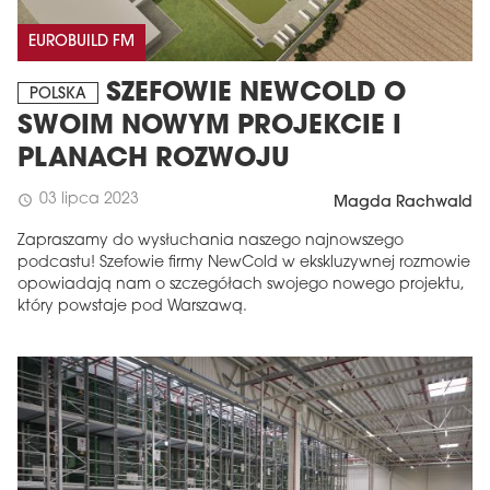
EUROBUILD FM
SZEFOWIE NEWCOLD O
POLSKA
SWOIM NOWYM PROJEKCIE I
PLANACH ROZWOJU
03 lipca 2023
schedule
Magda Rachwald
Zapraszamy do wysłuchania naszego najnowszego
podcastu! Szefowie firmy NewCold w ekskluzywnej rozmowie
opowiadają nam o szczegółach swojego nowego projektu,
który powstaje pod Warszawą.