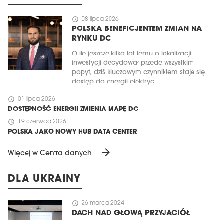
schedule
08 lipca 2026
POLSKA BENEFICJENTEM ZMIAN NA
RYNKU DC
O ile jeszcze kilka lat temu o lokalizacji
inwestycji decydował przede wszystkim
popyt, dziś kluczowym czynnikiem staje się
dostęp do energii elektryc ...
schedule
01 lipca 2026
DOSTĘPNOŚĆ ENERGII ZMIENIA MAPĘ DC
schedule
19 czerwca 2026
POLSKA JAKO NOWY HUB DATA CENTER
arrow_forward
Więcej w Centra danych
DLA UKRAINY
schedule
26 marca 2024
DACH NAD GŁOWĄ PRZYJACIÓŁ