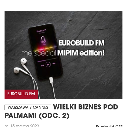
EUROBUILD FM
WIELKI BIZNES POD
WARSZAWA / CANNES
PALMAMI (ODC. 2)
15 marca 2023
schedule