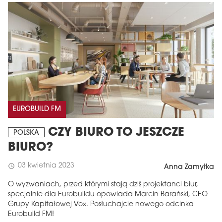
EUROBUILD FM
CZY BIURO TO JESZCZE
POLSKA
BIURO?
03 kwietnia 2023
schedule
Anna Zamyłka
O wyzwaniach, przed którymi stają dziś projektanci biur,
specjalnie dla Eurobuildu opowiada Marcin Barański, CEO
Grupy Kapitałowej Vox. Posłuchajcie nowego odcinka
Eurobuild FM!