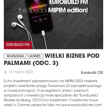
EUROBUILD FM
WIELKI BIZNES POD
WARSZAWA / CANNES
PALMAMI (ODC. 3)
15 marca 2023
schedule
Eurobuild CEE
Echo Investment zaprezentowało na MIPIM 2023 makietę
projektu wielofunkcyjnego Towarowa 22 zaprojektowanego
w nowej koncepcji. O szczegółach zmian i planach
związanych z inwestycją mówi specjalnie dla "Eurobuildu"
Nicklas Lindberg, CEO Echo Investment. Codziennie nowe
wieści z Cannes usłyszycie tylko na www.eurobuildcee.com!