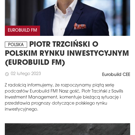
EUROBUILD FM
PIOTR TRZCIŃSKI O
POLSKA
POLSKIM RYNKU INWESTYCYJNYM
(EUROBUILD FM)
02 lutego 2023
schedule
Eurobuild CEE
Z radością informujemy, że rozpoczynamy piątą serię
podcastów Eurobuild FM! Nasz gość, Piotr Trzciński z Savills
Investment Management, komentuje bieżącą sytuację i
przedstawia prognozy dotyczące polskiego rynku
inwestycyjnego.