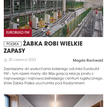
EUROBUILD FM
ŻABKA ROBI WIELKIE
POLSKA
ZAPASY
20 czerwca 2023
schedule
Magda Rachwald
Zapraszamy do wysłuchania kolejnego odcinka Eurobuild
FM – tym razem mamy dla Was gorącą relację prosto z
najnowszego i najnowocześniejszego centrum logistycznego,
które Żabka Polska uruchomiła pod Radzyminem.