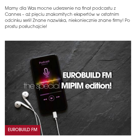
Mamy dla Was mocne uderzenie na finał podcastu z
Cannes – aż pięciu znakomitych ekspertów w ostatnim
odcinku serii! Znane nazwiska, niekoniecznie znane firmy! Po
prostu posłuchajcie!
EUROBUILD FM