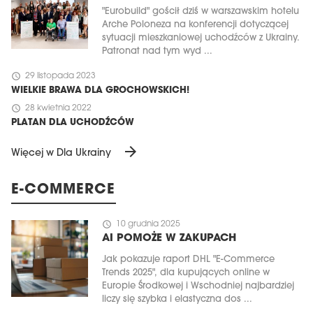
"Eurobuild" gościł dziś w warszawskim hotelu
Arche Poloneza na konferencji dotyczącej
sytuacji mieszkaniowej uchodźców z Ukrainy.
Patronat nad tym wyd ...
schedule
29 listopada 2023
WIELKIE BRAWA DLA GROCHOWSKICH!
schedule
28 kwietnia 2022
PLATAN DLA UCHODŹCÓW
arrow_forward
Więcej w Dla Ukrainy
E-COMMERCE
schedule
10 grudnia 2025
AI POMOŻE W ZAKUPACH
Jak pokazuje raport DHL "E-Commerce
Trends 2025", dla kupujących online w
Europie Środkowej i Wschodniej najbardziej
liczy się szybka i elastyczna dos ...