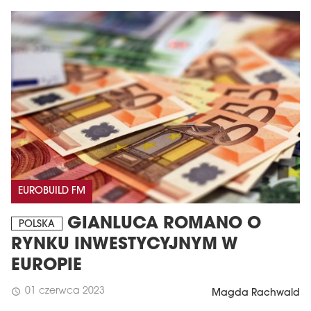
EUROBUILD FM
GIANLUCA ROMANO O
POLSKA
RYNKU INWESTYCYJNYM W
EUROPIE
01 czerwca 2023
schedule
Magda Rachwald