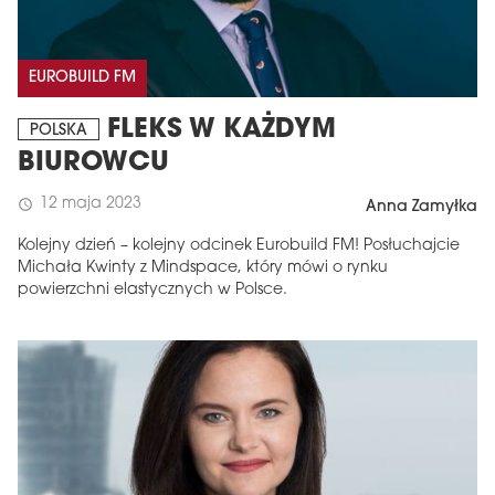
EUROBUILD FM
FLEKS W KAŻDYM
POLSKA
BIUROWCU
12 maja 2023
schedule
Anna Zamyłka
Kolejny dzień – kolejny odcinek Eurobuild FM! Posłuchajcie
Michała Kwinty z Mindspace, który mówi o rynku
powierzchni elastycznych w Polsce.