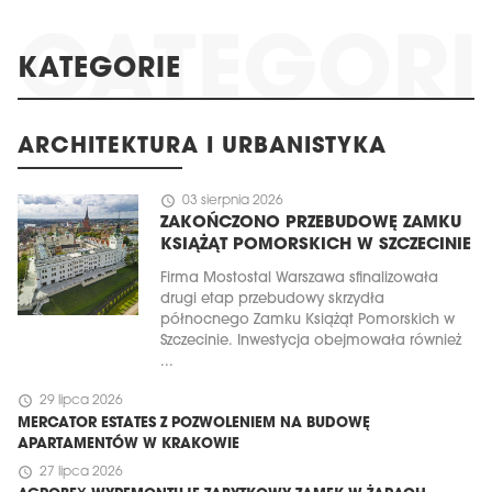
KATEGORIE
ARCHITEKTURA I URBANISTYKA
schedule
03 sierpnia 2026
ZAKOŃCZONO PRZEBUDOWĘ ZAMKU
KSIĄŻĄT POMORSKICH W SZCZECINIE
Firma Mostostal Warszawa sfinalizowała
drugi etap przebudowy skrzydła
północnego Zamku Książąt Pomorskich w
Szczecinie. Inwestycja obejmowała również
...
schedule
29 lipca 2026
MERCATOR ESTATES Z POZWOLENIEM NA BUDOWĘ
APARTAMENTÓW W KRAKOWIE
schedule
27 lipca 2026