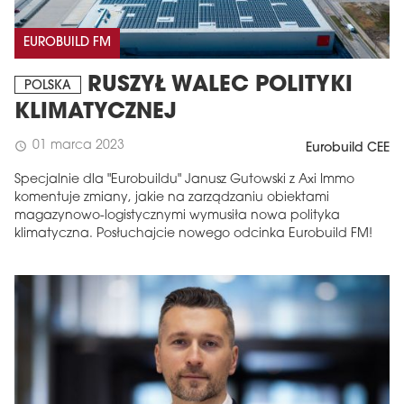
EUROBUILD FM
RUSZYŁ WALEC POLITYKI
POLSKA
KLIMATYCZNEJ
01 marca 2023
schedule
Eurobuild CEE
Specjalnie dla "Eurobuildu" Janusz Gutowski z Axi Immo
komentuje zmiany, jakie na zarządzaniu obiektami
magazynowo-logistycznymi wymusiła nowa polityka
klimatyczna. Posłuchajcie nowego odcinka Eurobuild FM!