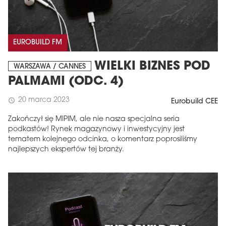
EUROBUILD FM
WIELKI BIZNES POD
WARSZAWA / CANNES
PALMAMI (ODC. 4)
20 marca 2023
schedule
Eurobuild CEE
Zakończył się MIPIM, ale nie nasza specjalna seria
podkastów! Rynek magazynowy i inwestycyjny jest
tematem kolejnego odcinka, o komentarz poprosiliśmy
najlepszych ekspertów tej branży.