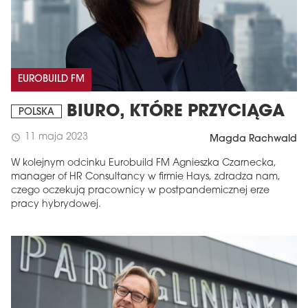
EUROBUILD FM
BIURO, KTÓRE PRZYCIĄGA
POLSKA
11 maja 2023
schedule
Magda Rachwald
W kolejnym odcinku Eurobuild FM Agnieszka Czarnecka,
manager of HR Consultancy w firmie Hays, zdradza nam,
czego oczekują pracownicy w postpandemicznej erze
pracy hybrydowej.