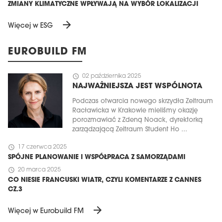
ZMIANY KLIMATYCZNE WPŁYWAJĄ NA WYBÓR LOKALIZACJI
arrow_forward
Więcej w ESG
EUROBUILD FM
schedule
02 października 2025
NAJWAŻNIEJSZA JEST WSPÓLNOTA
Podczas otwarcia nowego skrzydła Zeitraum
Racławicka w Krakowie mieliśmy okazję
porozmawiać z Zdeną Noack, dyrektorką
zarządzającą Zeitraum Student Ho ...
schedule
17 czerwca 2025
SPÓJNE PLANOWANIE I WSPÓŁPRACA Z SAMORZĄDAMI
schedule
20 marca 2025
CO NIESIE FRANCUSKI WIATR, CZYLI KOMENTARZE Z CANNES
CZ.3
arrow_forward
Więcej w Eurobuild FM