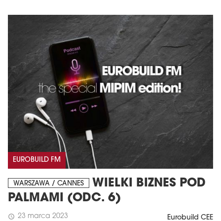
EUROBUILD FM
WIELKI BIZNES POD
WARSZAWA / CANNES
PALMAMI (ODC. 6)
23 marca 2023
schedule
Eurobuild CEE