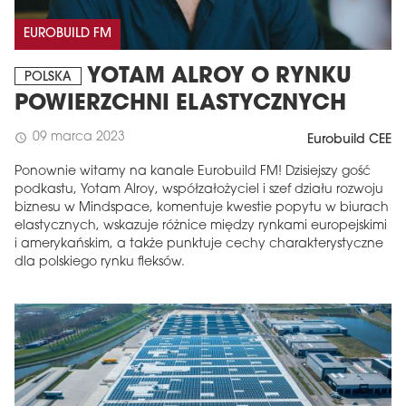
EUROBUILD FM
YOTAM ALROY O RYNKU
POLSKA
POWIERZCHNI ELASTYCZNYCH
09 marca 2023
schedule
Eurobuild CEE
Ponownie witamy na kanale Eurobuild FM! Dzisiejszy gość
podkastu, Yotam Alroy, współzałożyciel i szef działu rozwoju
biznesu w Mindspace, komentuje kwestie popytu w biurach
elastycznych, wskazuje różnice między rynkami europejskimi
i amerykańskim, a także punktuje cechy charakterystyczne
dla polskiego rynku fleksów.