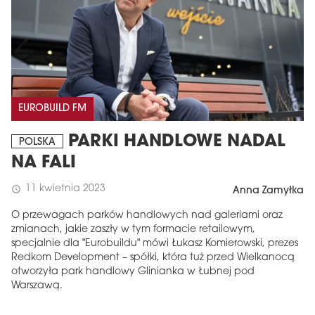
EUROBUILD FM
PARKI HANDLOWE NADAL
POLSKA
NA FALI
11 kwietnia 2023
schedule
Anna Zamyłka
O przewagach parków handlowych nad galeriami oraz
zmianach, jakie zaszły w tym formacie retailowym,
specjalnie dla "Eurobuildu" mówi Łukasz Komierowski, prezes
Redkom Development – spółki, która tuż przed Wielkanocą
otworzyła park handlowy Glinianka w Łubnej pod
Warszawą.