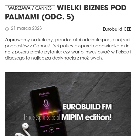
WIELKI BIZNES POD
WARSZAWA / CANNES
PALMAMI (ODC. 5)
21 marca 2023
schedule
Eurobuild CEE
Zapraszamy na kolejny, przedostatni odcinek specjalnej serii
podcastów z Cannes! Dziś polscy eksperci odpowiedzą m.in.
na z pozoru proste pytanie: czy warto inwestować w Polsce i
dlaczego to najlepsza destynacja z możliwych.