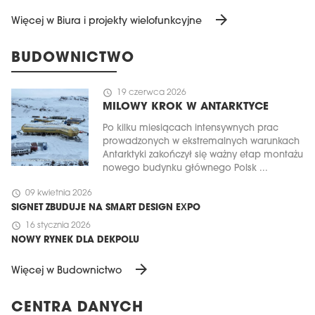
arrow_forward
Więcej w Biura i projekty wielofunkcyjne
BUDOWNICTWO
schedule
19 czerwca 2026
MILOWY KROK W ANTARKTYCE
Po kilku miesiącach intensywnych prac
prowadzonych w ekstremalnych warunkach
Antarktyki zakończył się ważny etap montażu
nowego budynku głównego Polsk ...
schedule
09 kwietnia 2026
SIGNET ZBUDUJE NA SMART DESIGN EXPO
schedule
16 stycznia 2026
NOWY RYNEK DLA DEKPOLU
arrow_forward
Więcej w Budownictwo
CENTRA DANYCH