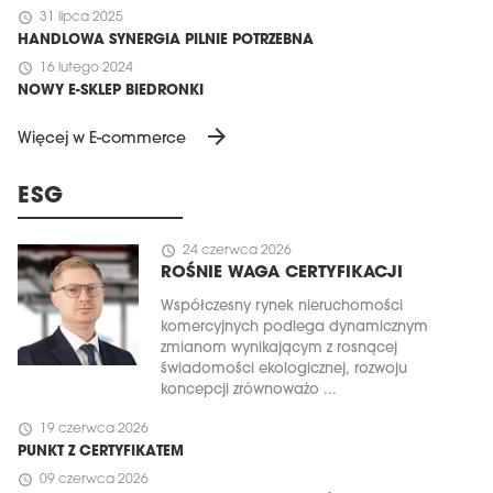
schedule
31 lipca 2025
HANDLOWA SYNERGIA PILNIE POTRZEBNA
schedule
16 lutego 2024
NOWY E-SKLEP BIEDRONKI
arrow_forward
Więcej w E-commerce
ESG
schedule
24 czerwca 2026
ROŚNIE WAGA CERTYFIKACJI
Współczesny rynek nieruchomości
komercyjnych podlega dynamicznym
zmianom wynikającym z rosnącej
świadomości ekologicznej, rozwoju
koncepcji zrównoważo ...
schedule
19 czerwca 2026
PUNKT Z CERTYFIKATEM
schedule
09 czerwca 2026