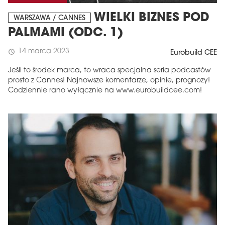
WIELKI BIZNES POD
WARSZAWA / CANNES
PALMAMI (ODC. 1)
14 marca 2023
schedule
Eurobuild CEE
Jeśli to środek marca, to wraca specjalna seria podcastów
prosto z Cannes! Najnowsze komentarze, opinie, prognozy!
Codziennie rano wyłącznie na www.eurobuildcee.com!