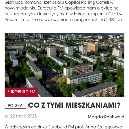
Gianluca Romano, szef działu Capital Raising Catelli w
nowym odcinku Eurobuild FM opowiada nam o aktualnej
sytuacji na rynku inwestycyjnym w Europie, regionie CEE i w
Polsce – a także o oczekiwaniach i prognozach na 2023 rok.
EUROBUILD FM
CO Z TYMI MIESZKANIAMI?
POLSKA
22 maja 2023
schedule
Magda Rachwald
W dzisiejszym odcinku Eurobuild FM prof. Anna Szelągowska