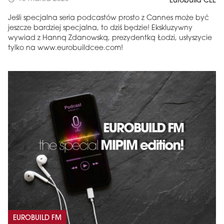
Eurobuild CEE
Jeśli specjalna seria podcastów prosto z Cannes może być
jeszcze bardziej specjalna, to dziś będzie! Ekskluzywny
wywiad z Hanną Zdanowską, prezydentką Łodzi, usłyszycie
tylko na www.eurobuildcee.com!
EUROBUILD FM