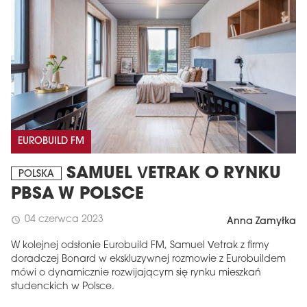
EUROBUILD FM
SAMUEL VETRAK O RYNKU
POLSKA
PBSA W POLSCE
04 czerwca 2023
schedule
Anna Zamyłka
W kolejnej odsłonie Eurobuild FM, Samuel Vetrak z firmy
doradczej Bonard w ekskluzywnej rozmowie z Eurobuildem
mówi o dynamicznie rozwijającym się rynku mieszkań
studenckich w Polsce.