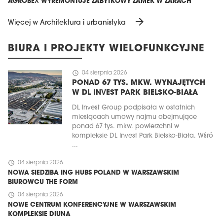
AGROBEX WYREMONTUJE ZABYTKOWY ZAMEK W ŻARACH
arrow_forward
Więcej w Architektura i urbanistyka
BIURA I PROJEKTY WIELOFUNKCYJNE
schedule
04 sierpnia 2026
PONAD 67 TYS. MKW. WYNAJĘTYCH
W DL INVEST PARK BIELSKO-BIAŁA
DL Invest Group podpisała w ostatnich
miesiącach umowy najmu obejmujące
ponad 67 tys. mkw. powierzchni w
kompleksie DL Invest Park Bielsko-Biała. Wśró
...
schedule
04 sierpnia 2026
NOWA SIEDZIBA ING HUBS POLAND W WARSZAWSKIM
BIUROWCU THE FORM
schedule
04 sierpnia 2026
NOWE CENTRUM KONFERENCYJNE W WARSZAWSKIM
KOMPLEKSIE DIUNA