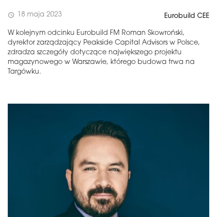
18 maja 2023
schedule
Eurobuild CEE
W kolejnym odcinku Eurobuild FM Roman Skowroński,
dyrektor zarządzający Peakside Capital Advisors w Polsce,
zdradza szczegóły dotyczące największego projektu
magazynowego w Warszawie, którego budowa trwa na
Targówku.