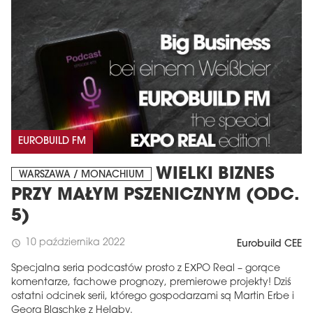
EUROBUILD FM
WIELKI BIZNES
WARSZAWA / MONACHIUM
PRZY MAŁYM PSZENICZNYM (ODC.
5)
10 października 2022
schedule
Eurobuild CEE
Specjalna seria podcastów prosto z EXPO Real – gorące
komentarze, fachowe prognozy, premierowe projekty! Dziś
ostatni odcinek serii, którego gospodarzami są Martin Erbe i
Georg Blaschke z Helaby.