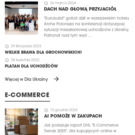
schedule
26 marca 2024
DACH NAD GŁOWĄ PRZYJACIÓŁ
"Eurobuild" gościł dziś w warszawskim hotelu
Arche Poloneza na konferencji dotyczącej
sytuacji mieszkaniowej uchodźców z Ukrainy.
Patronat nad tym wyd ...
schedule
29 listopada 2023
WIELKIE BRAWA DLA GROCHOWSKICH!
schedule
28 kwietnia 2022
PLATAN DLA UCHODŹCÓW
arrow_forward
Więcej w Dla Ukrainy
E-COMMERCE
schedule
10 grudnia 2025
AI POMOŻE W ZAKUPACH
Jak pokazuje raport DHL "E-Commerce
Trends 2025", dla kupujących online w