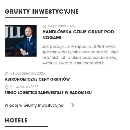
GRUNTY INWESTYCYJNE
schedule
04 grudnia 2025
HANDLÓWKA CZUJE GRUNT POD
NOGAMI
Jak podaje JLL w raporcie „GRUNTowne
spojrzenie na rynek nieruchomości”, pięć
ostatnich lat to okres bezprecedensowej
ewolucji sektora nieruchomości h ...
schedule
01 października 2025
ASTRONOMICZNE CENY GRUNTÓW
schedule
04 września 2025
FRIGO LOGISTICS ZAINWESTUJE W RADOMSKU
arrow_forward
Więcej w Grunty inwestycyjne
HOTELE