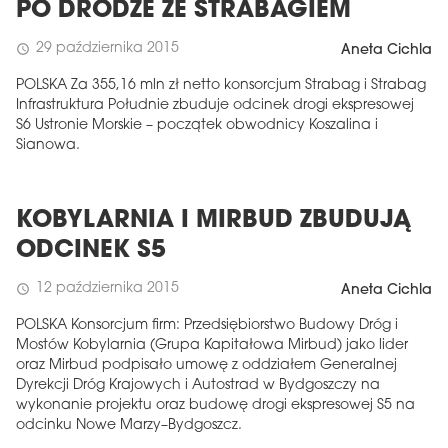
PO DRODZE ZE STRABAGIEM
29 października 2015
schedule
Aneta Cichla
POLSKA Za 355,16 mln zł netto konsorcjum Strabag i Strabag
Infrastruktura Południe zbuduje odcinek drogi ekspresowej
S6 Ustronie Morskie – początek obwodnicy Koszalina i
Sianowa.
KOBYLARNIA I MIRBUD ZBUDUJĄ
ODCINEK S5
12 października 2015
schedule
Aneta Cichla
POLSKA Konsorcjum firm: Przedsiębiorstwo Budowy Dróg i
Mostów Kobylarnia (Grupa Kapitałowa Mirbud) jako lider
oraz Mirbud podpisało umowę z oddziałem Generalnej
Dyrekcji Dróg Krajowych i Autostrad w Bydgoszczy na
wykonanie projektu oraz budowę drogi ekspresowej S5 na
odcinku Nowe Marzy–Bydgoszcz.