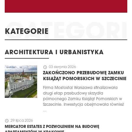
KATEGORIE
ARCHITEKTURA I URBANISTYKA
schedule
03 sierpnia 2026
ZAKOŃCZONO PRZEBUDOWĘ ZAMKU
KSIĄŻĄT POMORSKICH W SZCZECINIE
Firma Mostostal Warszawa sfinalizowała
drugi etap przebudowy skrzydła
północnego Zamku Książąt Pomorskich w
Szczecinie. Inwestycja obejmowała również
...
schedule
29 lipca 2026
MERCATOR ESTATES Z POZWOLENIEM NA BUDOWĘ