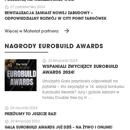
schedule
07 października 2024
REWITALIZACJA ZAMIAST NOWEJ ZABUDOWY –
ODPOWIEDZIALNY ROZWÓJ W CITY POINT TARGÓWEK
arrow_forward
Więcej w Materiał partnera
NAGRODY EUROBUILD AWARDS
schedule
26 listopada 2024
WSPANIALI ZWYCIĘZCY EUROBUILD
AWARDS 2024!
Uroczysta Gala przyniosła odpowiedź na
pytanie – kto zwyciężył w 14. edycji konkursu
Eurobuild Awards? Jury i goście zebrani w
hotelu Double Tree by H ...
schedule
04 stycznia 2024
PRZEŻYJMY TO JESZCZE RAZ!
schedule
20 listopada 2023
GALA EUROBUILD AWARDS JUŻ DZIŚ – NA ŻYWO I ONLINE!