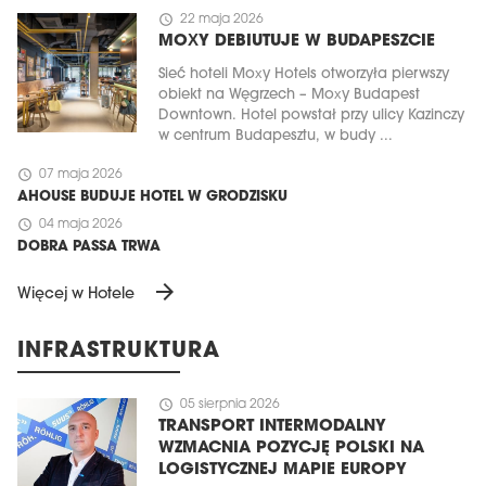
schedule
22 maja 2026
MOXY DEBIUTUJE W BUDAPESZCIE
Sieć hoteli Moxy Hotels otworzyła pierwszy
obiekt na Węgrzech – Moxy Budapest
Downtown. Hotel powstał przy ulicy Kazinczy
w centrum Budapesztu, w budy ...
schedule
07 maja 2026
AHOUSE BUDUJE HOTEL W GRODZISKU
schedule
04 maja 2026
DOBRA PASSA TRWA
arrow_forward
Więcej w Hotele
INFRASTRUKTURA
schedule
05 sierpnia 2026
TRANSPORT INTERMODALNY
WZMACNIA POZYCJĘ POLSKI NA
LOGISTYCZNEJ MAPIE EUROPY