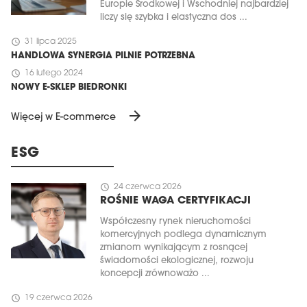
Europie Środkowej i Wschodniej najbardziej
liczy się szybka i elastyczna dos ...
schedule
31 lipca 2025
HANDLOWA SYNERGIA PILNIE POTRZEBNA
schedule
16 lutego 2024
NOWY E-SKLEP BIEDRONKI
arrow_forward
Więcej w E-commerce
ESG
schedule
24 czerwca 2026
ROŚNIE WAGA CERTYFIKACJI
Współczesny rynek nieruchomości
komercyjnych podlega dynamicznym
zmianom wynikającym z rosnącej
świadomości ekologicznej, rozwoju
koncepcji zrównoważo ...
schedule
19 czerwca 2026