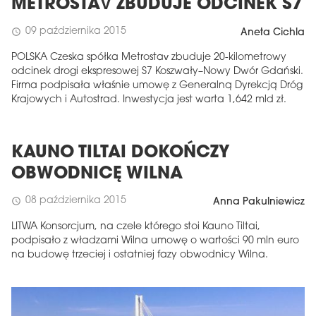
METROSTAV ZBUDUJE ODCINEK S7
09 października 2015
schedule
Aneta Cichla
POLSKA Czeska spółka Metrostav zbuduje 20-kilometrowy
odcinek drogi ekspresowej S7 Koszwały–Nowy Dwór Gdański.
Firma podpisała właśnie umowę z Generalną Dyrekcją Dróg
Krajowych i Autostrad. Inwestycja jest warta 1,642 mld zł.
KAUNO TILTAI DOKOŃCZY
OBWODNICĘ WILNA
08 października 2015
schedule
Anna Pakulniewicz
LITWA Konsorcjum, na czele którego stoi Kauno Tiltai,
podpisało z władzami Wilna umowę o wartości 90 mln euro
na budowę trzeciej i ostatniej fazy obwodnicy Wilna.