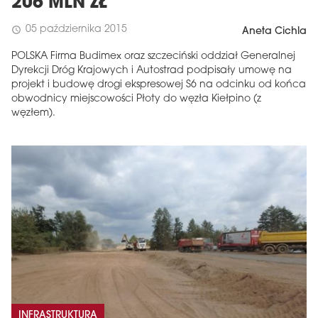
206 MLN ZŁ
05 października 2015
schedule
Aneta Cichla
POLSKA Firma Budimex oraz szczeciński oddział Generalnej
Dyrekcji Dróg Krajowych i Autostrad podpisały umowę na
projekt i budowę drogi ekspresowej S6 na odcinku od końca
obwodnicy miejscowości Płoty do węzła Kiełpino (z
węzłem).
INFRASTRUKTURA