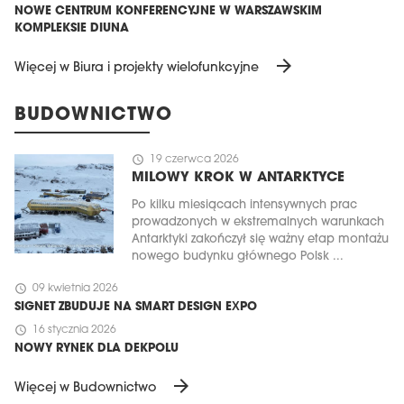
NOWE CENTRUM KONFERENCYJNE W WARSZAWSKIM
KOMPLEKSIE DIUNA
arrow_forward
Więcej w Biura i projekty wielofunkcyjne
BUDOWNICTWO
schedule
19 czerwca 2026
MILOWY KROK W ANTARKTYCE
Po kilku miesiącach intensywnych prac
prowadzonych w ekstremalnych warunkach
Antarktyki zakończył się ważny etap montażu
nowego budynku głównego Polsk ...
schedule
09 kwietnia 2026
SIGNET ZBUDUJE NA SMART DESIGN EXPO
schedule
16 stycznia 2026
NOWY RYNEK DLA DEKPOLU
arrow_forward
Więcej w Budownictwo