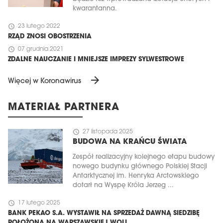
kwarantanna.
schedule
23 lutego 2022
RZĄD ZNOSI OBOSTRZENIA
schedule
07 grudnia 2021
ZDALNE NAUCZANIE I MNIEJSZE IMPREZY SYLWESTROWE
arrow_forward
Więcej w Koronawirus
MATERIAŁ PARTNERA
schedule
27 listopada 2025
BUDOWA NA KRAŃCU ŚWIATA
Zespół realizacyjny kolejnego etapu budowy
nowego budynku głównego Polskiej Stacji
Antarktycznej im. Henryka Arctowskiego
dotarł na Wyspę Króla Jerzeg ...
schedule
17 lutego 2025
BANK PEKAO S.A. WYSTAWIŁ NA SPRZEDAŻ DAWNĄ SIEDZIBĘ
POŁOŻONĄ NA WARSZAWSKIEJ WOLI