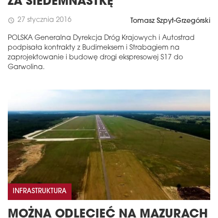
ZA SIEDEMNASTKĘ
27 stycznia 2016
schedule
Tomasz Szpyt-Grzegórski
POLSKA Generalna Dyrekcja Dróg Krajowych i Autostrad
podpisała kontrakty z Budimeksem i Strabagiem na
zaprojektowanie i budowę drogi ekspresowej S17 do
Garwolina.
INFRASTRUKTURA
MOŻNA ODLECIEĆ NA MAZURACH