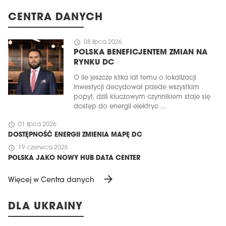
CENTRA DANYCH
schedule
08 lipca 2026
POLSKA BENEFICJENTEM ZMIAN NA
RYNKU DC
O ile jeszcze kilka lat temu o lokalizacji
inwestycji decydował przede wszystkim
popyt, dziś kluczowym czynnikiem staje się
dostęp do energii elektryc ...
schedule
01 lipca 2026
DOSTĘPNOŚĆ ENERGII ZMIENIA MAPĘ DC
schedule
19 czerwca 2026
POLSKA JAKO NOWY HUB DATA CENTER
arrow_forward
Więcej w Centra danych
DLA UKRAINY