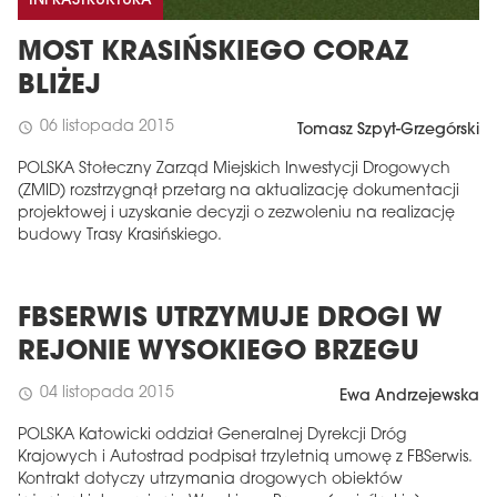
INFRASTRUKTURA
MOST KRASIŃSKIEGO CORAZ
BLIŻEJ
06 listopada 2015
schedule
Tomasz Szpyt-Grzegórski
POLSKA Stołeczny Zarząd Miejskich Inwestycji Drogowych
(ZMID) rozstrzygnął przetarg na aktualizację dokumentacji
projektowej i uzyskanie decyzji o zezwoleniu na realizację
budowy Trasy Krasińskiego.
FBSERWIS UTRZYMUJE DROGI W
REJONIE WYSOKIEGO BRZEGU
04 listopada 2015
schedule
Ewa Andrzejewska
POLSKA Katowicki oddział Generalnej Dyrekcji Dróg
Krajowych i Autostrad podpisał trzyletnią umowę z FBSerwis.
Kontrakt dotyczy utrzymania drogowych obiektów