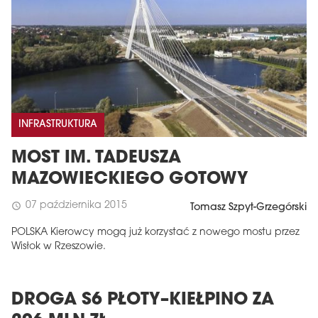
INFRASTRUKTURA
MOST IM. TADEUSZA
MAZOWIECKIEGO GOTOWY
07 października 2015
schedule
Tomasz Szpyt-Grzegórski
POLSKA Kierowcy mogą już korzystać z nowego mostu przez
Wisłok w Rzeszowie.
DROGA S6 PŁOTY–KIEŁPINO ZA