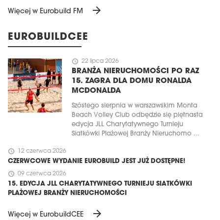
arrow_forward
Więcej w Eurobuild FM
EUROBUILDCEE
schedule
22 lipca 2026
BRANŻA NIERUCHOMOŚCI PO RAZ
15. ZAGRA DLA DOMU RONALDA
MCDONALDA
Szóstego sierpnia w warszawskim Monta
Beach Volley Club odbędzie się piętnasta
edycja JLL Charytatywnego Turnieju
Siatkówki Plażowej Branży Nieruchomo ...
schedule
12 czerwca 2026
CZERWCOWE WYDANIE EUROBUILD JEST JUŻ DOSTĘPNE!
schedule
09 czerwca 2026
15. EDYCJA JLL CHARYTATYWNEGO TURNIEJU SIATKÓWKI
PLAŻOWEJ BRANŻY NIERUCHOMOŚCI
arrow_forward
Więcej w EurobuildCEE