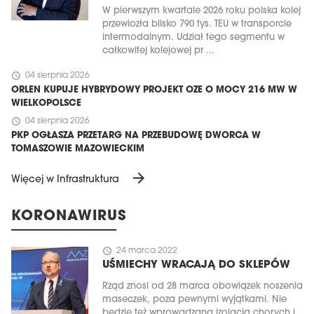
W pierwszym kwartale 2026 roku polska kolej
przewiozła blisko 790 tys. TEU w transporcie
intermodalnym. Udział tego segmentu w
całkowitej kolejowej pr ...
schedule
04 sierpnia 2026
ORLEN KUPUJE HYBRYDOWY PROJEKT OZE O MOCY 216 MW W
WIELKOPOLSCE
schedule
04 sierpnia 2026
PKP OGŁASZA PRZETARG NA PRZEBUDOWĘ DWORCA W
TOMASZOWIE MAZOWIECKIM
arrow_forward
Więcej w Infrastruktura
KORONAWIRUS
schedule
24 marca 2022
UŚMIECHY WRACAJĄ DO SKLEPÓW
Rząd znosi od 28 marca obowiązek noszenia
maseczek, poza pewnymi wyjątkami. Nie
będzie też wprowadzana izolacja chorych i