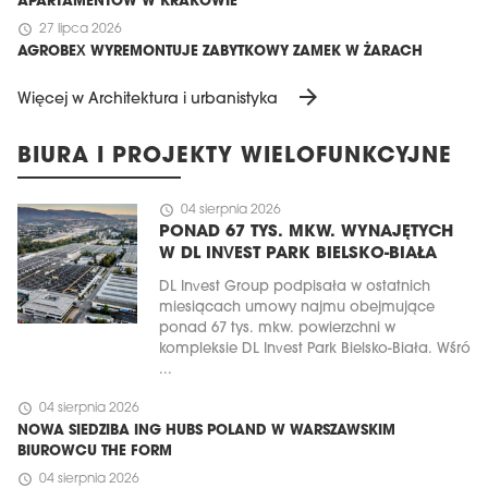
APARTAMENTÓW W KRAKOWIE
schedule
27 lipca 2026
AGROBEX WYREMONTUJE ZABYTKOWY ZAMEK W ŻARACH
arrow_forward
Więcej w Architektura i urbanistyka
BIURA I PROJEKTY WIELOFUNKCYJNE
schedule
04 sierpnia 2026
PONAD 67 TYS. MKW. WYNAJĘTYCH
W DL INVEST PARK BIELSKO-BIAŁA
DL Invest Group podpisała w ostatnich
miesiącach umowy najmu obejmujące
ponad 67 tys. mkw. powierzchni w
kompleksie DL Invest Park Bielsko-Biała. Wśró
...
schedule
04 sierpnia 2026
NOWA SIEDZIBA ING HUBS POLAND W WARSZAWSKIM
BIUROWCU THE FORM
schedule
04 sierpnia 2026