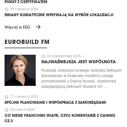
PUNKT Z CERTYFIKATEM
schedule
09 czerwca 2026
ZMIANY KLIMATYCZNE WPŁYWAJĄ NA WYBÓR LOKALIZACJI
arrow_forward
Więcej w ESG
EUROBUILD FM
schedule
02 października 2025
NAJWAŻNIEJSZA JEST WSPÓLNOTA
Podczas otwarcia nowego skrzydła Zeitraum
Racławicka w Krakowie mieliśmy okazję
porozmawiać z Zdeną Noack, dyrektorką
zarządzającą Zeitraum Student Ho ...
schedule
17 czerwca 2025
SPÓJNE PLANOWANIE I WSPÓŁPRACA Z SAMORZĄDAMI
schedule
20 marca 2025
CO NIESIE FRANCUSKI WIATR, CZYLI KOMENTARZE Z CANNES
CZ.3