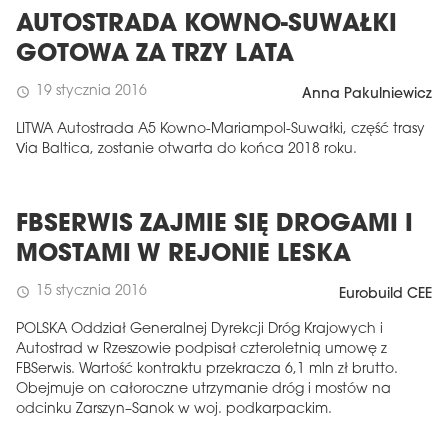
AUTOSTRADA KOWNO-SUWAŁKI
GOTOWA ZA TRZY LATA
19 stycznia 2016
schedule
Anna Pakulniewicz
LITWA Autostrada A5 Kowno-Mariampol-Suwałki, część trasy
Via Baltica, zostanie otwarta do końca 2018 roku.
FBSERWIS ZAJMIE SIĘ DROGAMI I
MOSTAMI W REJONIE LESKA
15 stycznia 2016
schedule
Eurobuild CEE
POLSKA Oddział Generalnej Dyrekcji Dróg Krajowych i
Autostrad w Rzeszowie podpisał czteroletnią umowę z
FBSerwis. Wartość kontraktu przekracza 6,1 mln zł brutto.
Obejmuje on całoroczne utrzymanie dróg i mostów na
odcinku Zarszyn–Sanok w woj. podkarpackim.