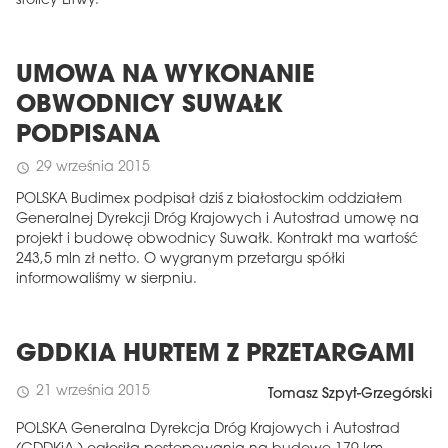
stolicy Litwy.
UMOWA NA WYKONANIE
OBWODNICY SUWAŁK
PODPISANA
29 września 2015
schedule
POLSKA Budimex podpisał dziś z białostockim oddziałem
Generalnej Dyrekcji Dróg Krajowych i Autostrad umowę na
projekt i budowę obwodnicy Suwałk. Kontrakt ma wartość
243,5 mln zł netto. O wygranym przetargu spółki
informowaliśmy w sierpniu.
GDDKIA HURTEM Z PRZETARGAMI
21 września 2015
schedule
Tomasz Szpyt-Grzegórski
POLSKA Generalna Dyrekcja Dróg Krajowych i Autostrad