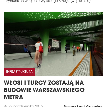
inżynierskich w rejonie Wysokiego Brzegu (woj. śląskie).
INFRASTRUKTURA
WŁOSI I TURCY ZOSTAJĄ NA
BUDOWIE WARSZAWSKIEGO
METRA
29 października 2015
schedule