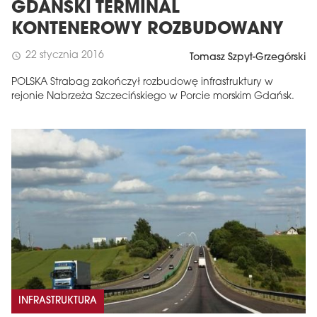
GDAŃSKI TERMINAL
KONTENEROWY ROZBUDOWANY
22 stycznia 2016
schedule
Tomasz Szpyt-Grzegórski
POLSKA Strabag zakończył rozbudowę infrastruktury w
rejonie Nabrzeża Szczecińskiego w Porcie morskim Gdańsk.
INFRASTRUKTURA