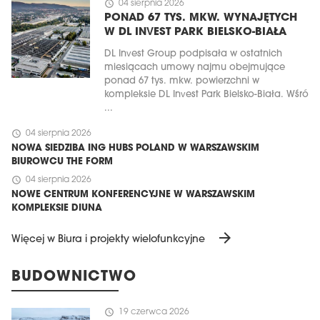
schedule
04 sierpnia 2026
PONAD 67 TYS. MKW. WYNAJĘTYCH
W DL INVEST PARK BIELSKO-BIAŁA
DL Invest Group podpisała w ostatnich
miesiącach umowy najmu obejmujące
ponad 67 tys. mkw. powierzchni w
kompleksie DL Invest Park Bielsko-Biała. Wśró
...
schedule
04 sierpnia 2026
NOWA SIEDZIBA ING HUBS POLAND W WARSZAWSKIM
BIUROWCU THE FORM
schedule
04 sierpnia 2026
NOWE CENTRUM KONFERENCYJNE W WARSZAWSKIM
KOMPLEKSIE DIUNA
arrow_forward
Więcej w Biura i projekty wielofunkcyjne
BUDOWNICTWO
schedule
19 czerwca 2026