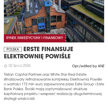
RYNEK INWESTYCYJNY I FINANSOWY
ERSTE FINANSUJE
POLSKA
ELEKTROWNIĘ POWIŚLE
02 lipca 2026
schedule
Opr./edited by ANZ
Tristan Capital Partners oraz White Star Real Estate
sfinalizowały refinansowanie kompleksu Elektrownia Powiśle
o wartości 172 mln euro zapewnione przez Erste Group i Erste
Bank Polska. Środki mają zoptymalizować strukturę
kapitałową projektu i wesprzeć realizację długoterminowej
strategii właścicieli.