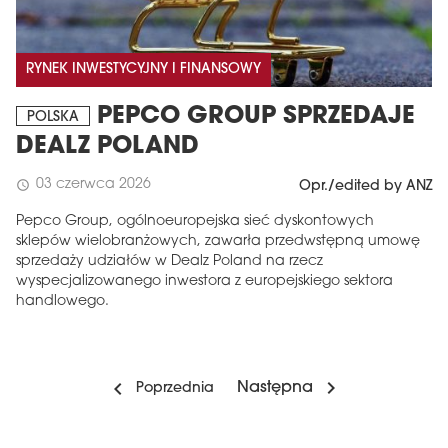
RYNEK INWESTYCYJNY I FINANSOWY
PEPCO GROUP SPRZEDAJE
POLSKA
DEALZ POLAND
03 czerwca 2026
schedule
Opr./edited by ANZ
Pepco Group, ogólnoeuropejska sieć dyskontowych
sklepów wielobranżowych, zawarła przedwstępną umowę
sprzedaży udziałów w Dealz Poland na rzecz
wyspecjalizowanego inwestora z europejskiego sektora
handlowego.
Następna
Poprzednia