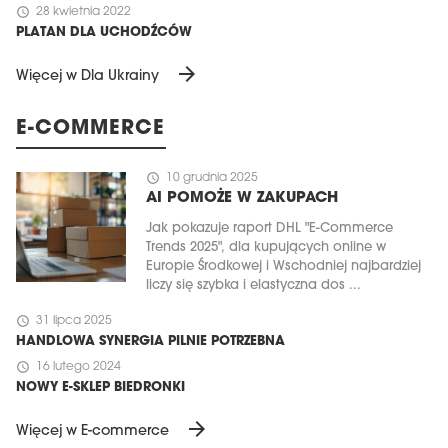
schedule
28 kwietnia 2022
PLATAN DLA UCHODŹCÓW
arrow_forward
Więcej w Dla Ukrainy
E-COMMERCE
schedule
10 grudnia 2025
AI POMOŻE W ZAKUPACH
Jak pokazuje raport DHL "E-Commerce
Trends 2025", dla kupujących online w
Europie Środkowej i Wschodniej najbardziej
liczy się szybka i elastyczna dos ...
schedule
31 lipca 2025
HANDLOWA SYNERGIA PILNIE POTRZEBNA
schedule
16 lutego 2024
NOWY E-SKLEP BIEDRONKI
arrow_forward
Więcej w E-commerce