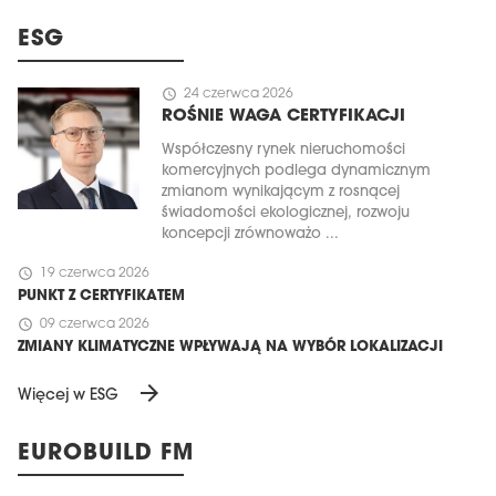
ESG
schedule
24 czerwca 2026
ROŚNIE WAGA CERTYFIKACJI
Współczesny rynek nieruchomości
komercyjnych podlega dynamicznym
zmianom wynikającym z rosnącej
świadomości ekologicznej, rozwoju
koncepcji zrównoważo ...
schedule
19 czerwca 2026
PUNKT Z CERTYFIKATEM
schedule
09 czerwca 2026
ZMIANY KLIMATYCZNE WPŁYWAJĄ NA WYBÓR LOKALIZACJI
arrow_forward
Więcej w ESG
EUROBUILD FM