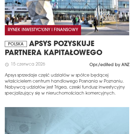
RYNEK INWESTYCYJNY I FINANSOWY
APSYS POZYSKUJE
POLSKA
PARTNERA KAPITAŁOWEGO
15 czerwca 2026
schedule
Opr./edited by ANZ
Apsys sprzedaje część udziałów w spółce będącej
właścicielem centrum handlowego Posnania w Poznaniu.
Nabywcą udziałów jest Trigea, czeski fundusz inwestycyjny
specjalizujący się w nieruchomościach komercyjnych.