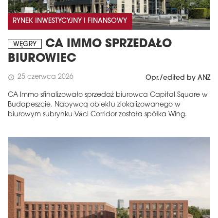
RYNEK INWESTYCYJNY I FINANSOWY
CA IMMO SPRZEDAŁO
WĘGRY
BIUROWIEC
25 czerwca 2026
schedule
Opr./edited by ANZ
CA Immo sfinalizowało sprzedaż biurowca Capital Square w
Budapeszcie. Nabywcą obiektu zlokalizowanego w
biurowym subrynku Váci Corridor została spółka Wing.