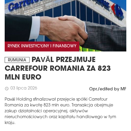
RYNEK INWESTYCYJNY I FINANSOWY
PAVĂL PRZEJMUJE
RUMUNIA
CARREFOUR ROMANIA ZA 823
MLN EURO
03 lipca 2026
schedule
Opr./edited by MF
Pavăl Holding sfinalizował przejęcie spółki Carrefour
Romania za kwotę 823 mln euro. Transakcja obejmuje
zakup działalności operacyjnej, aktywów
nieruchomościowych oraz kapitału handlowego w tym
kraju.