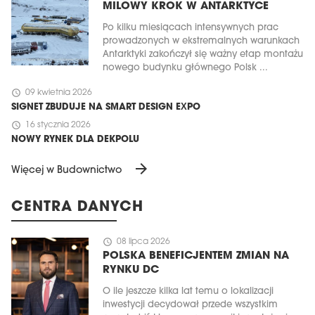
MILOWY KROK W ANTARKTYCE
Po kilku miesiącach intensywnych prac
prowadzonych w ekstremalnych warunkach
Antarktyki zakończył się ważny etap montażu
nowego budynku głównego Polsk ...
schedule
09 kwietnia 2026
SIGNET ZBUDUJE NA SMART DESIGN EXPO
schedule
16 stycznia 2026
NOWY RYNEK DLA DEKPOLU
arrow_forward
Więcej w Budownictwo
CENTRA DANYCH
schedule
08 lipca 2026
POLSKA BENEFICJENTEM ZMIAN NA
RYNKU DC
O ile jeszcze kilka lat temu o lokalizacji
inwestycji decydował przede wszystkim