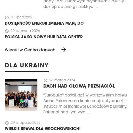
popyt, dziś kluczowym czynnikiem staje się
dostęp do energii elektryc ...
schedule
01 lipca 2026
DOSTĘPNOŚĆ ENERGII ZMIENIA MAPĘ DC
schedule
19 czerwca 2026
POLSKA JAKO NOWY HUB DATA CENTER
arrow_forward
Więcej w Centra danych
DLA UKRAINY
schedule
26 marca 2024
DACH NAD GŁOWĄ PRZYJACIÓŁ
"Eurobuild" gościł dziś w warszawskim hotelu
Arche Poloneza na konferencji dotyczącej
sytuacji mieszkaniowej uchodźców z Ukrainy.
Patronat nad tym wyd ...
schedule
29 listopada 2023
WIELKIE BRAWA DLA GROCHOWSKICH!