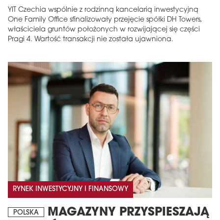
YIT Czechia wspólnie z rodzinną kancelarią inwestycyjną
One Family Office sfinalizowały przejęcie spółki DH Towers,
właściciela gruntów położonych w rozwijającej się części
Pragi 4. Wartość transakcji nie została ujawniona.
MAGAZYN
Wydanie 6 (308)
CZERWIEC 2026
arrow_forward
Więcej w tym wydaniu
Zamów teraz!
RYNEK INWESTYCYJNY I FINANSOWY
MAGAZYNY PRZYSPIESZAJĄ
POLSKA