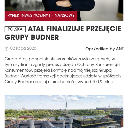
RYNEK INWESTYCYJNY I FINANSOWY
ATAL FINALIZUJE PRZEJĘCIE
POLSKA
GRUPY BUDNER
02 lipca 2026
schedule
Opr./edited by ANZ
Grupa Atal, po spełnieniu warunków zawieszających, w
tym uzyskaniu zgody prezesa Urzędu Ochrony Konkurencji i
Konsumentów, przejęła kontrolę nad trójmiejską Grupą
Budner. Wartość transakcji obejmującej udziały w spółkach
Grupy Budner oraz jej nieruchomości wynosi 100,9 mln zł.