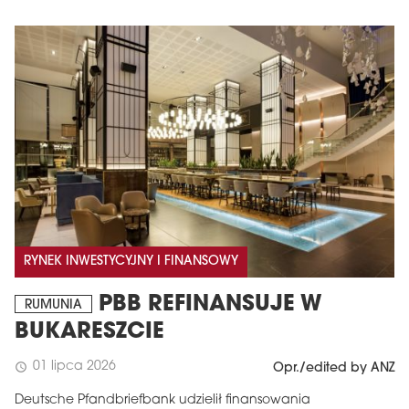
RYNEK INWESTYCYJNY I FINANSOWY
PBB REFINANSUJE W
RUMUNIA
BUKARESZCIE
01 lipca 2026
schedule
Opr./edited by ANZ
Deutsche Pfandbriefbank udzielił finansowania