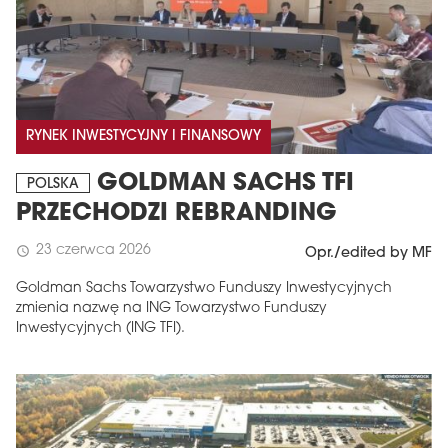
RYNEK INWESTYCYJNY I FINANSOWY
GOLDMAN SACHS TFI
POLSKA
PRZECHODZI REBRANDING
23 czerwca 2026
schedule
Opr./edited by MF
Goldman Sachs Towarzystwo Funduszy Inwestycyjnych
zmienia nazwę na ING Towarzystwo Funduszy
Inwestycyjnych (ING TFI).