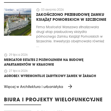
schedule
03 sierpnia 2026
ZAKOŃCZONO PRZEBUDOWĘ ZAMKU
KSIĄŻĄT POMORSKICH W SZCZECINIE
Firma Mostostal Warszawa sfinalizowała
drugi etap przebudowy skrzydła
północnego Zamku Książąt Pomorskich w
Szczecinie. Inwestycja obejmowała również
...
schedule
29 lipca 2026
MERCATOR ESTATES Z POZWOLENIEM NA BUDOWĘ
APARTAMENTÓW W KRAKOWIE
schedule
27 lipca 2026
AGROBEX WYREMONTUJE ZABYTKOWY ZAMEK W ŻARACH
arrow_forward
Więcej w Architektura i urbanistyka
BIURA I PROJEKTY WIELOFUNKCYJNE