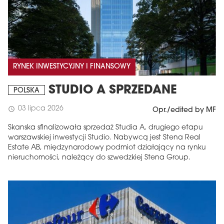
RYNEK INWESTYCYJNY I FINANSOWY
STUDIO A SPRZEDANE
POLSKA
03 lipca 2026
schedule
Opr./edited by MF
Skanska sfinalizowała sprzedaż Studia A, drugiego etapu
warszawskiej inwestycji Studio. Nabywcą jest Stena Real
Estate AB, międzynarodowy podmiot działający na rynku
nieruchomości, należący do szwedzkiej Stena Group.