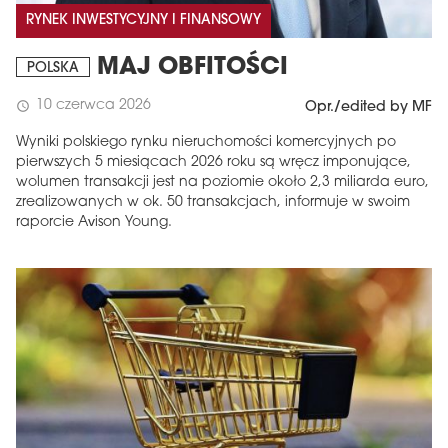
RYNEK INWESTYCYJNY I FINANSOWY
MAJ OBFITOŚCI
POLSKA
10 czerwca 2026
schedule
Opr./edited by MF
Wyniki polskiego rynku nieruchomości komercyjnych po
pierwszych 5 miesiącach 2026 roku są wręcz imponujące,
wolumen transakcji jest na poziomie około 2,3 miliarda euro,
zrealizowanych w ok. 50 transakcjach, informuje w swoim
raporcie Avison Young.