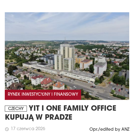
RYNEK INWESTYCYJNY I FINANSOWY
YIT I ONE FAMILY OFFICE
CZECHY
KUPUJĄ W PRADZE
17 czerwca 2026
schedule
Opr./edited by ANZ