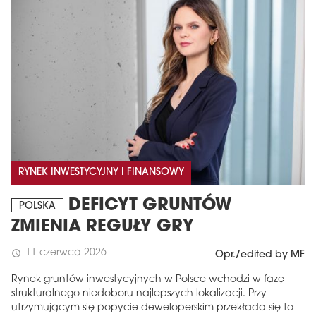
RYNEK INWESTYCYJNY I FINANSOWY
DEFICYT GRUNTÓW
POLSKA
ZMIENIA REGUŁY GRY
11 czerwca 2026
schedule
Opr./edited by MF
Rynek gruntów inwestycyjnych w Polsce wchodzi w fazę
strukturalnego niedoboru najlepszych lokalizacji. Przy
utrzymującym się popycie deweloperskim przekłada się to