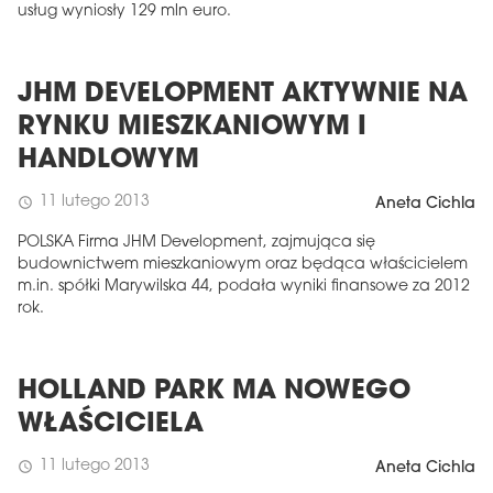
usług wyniosły 129 mln euro.
JHM DEVELOPMENT AKTYWNIE NA
RYNKU MIESZKANIOWYM I
HANDLOWYM
11 lutego 2013
schedule
Aneta Cichla
POLSKA Firma JHM Development, zajmująca się
budownictwem mieszkaniowym oraz będąca właścicielem
m.in. spółki Marywilska 44, podała wyniki finansowe za 2012
rok.
HOLLAND PARK MA NOWEGO
WŁAŚCICIELA
11 lutego 2013
schedule
Aneta Cichla