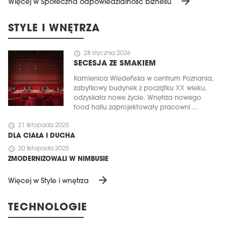
arrow_forward
Więcej w Społeczna odpowiedzialność biznesu
STYLE I WNĘTRZA
schedule
28 stycznia 2026
SECESJA ZE SMAKIEM
Kamienica Wiedeńska w centrum Poznania,
zabytkowy budynek z początku XX wieku,
odzyskała nowe życie. Wnętrza nowego
food hallu zaprojektowały pracowni ...
schedule
21 listopada 2025
DLA CIAŁA I DUCHA
schedule
20 listopada 2025
ZMODERNIZOWALI W NIMBUSIE
arrow_forward
Więcej w Style i wnętrza
TECHNOLOGIE