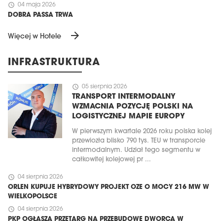
schedule
04 maja 2026
DOBRA PASSA TRWA
arrow_forward
Więcej w Hotele
INFRASTRUKTURA
schedule
05 sierpnia 2026
TRANSPORT INTERMODALNY
WZMACNIA POZYCJĘ POLSKI NA
LOGISTYCZNEJ MAPIE EUROPY
W pierwszym kwartale 2026 roku polska kolej
przewiozła blisko 790 tys. TEU w transporcie
intermodalnym. Udział tego segmentu w
całkowitej kolejowej pr ...
schedule
04 sierpnia 2026
ORLEN KUPUJE HYBRYDOWY PROJEKT OZE O MOCY 216 MW W
WIELKOPOLSCE
schedule
04 sierpnia 2026
PKP OGŁASZA PRZETARG NA PRZEBUDOWĘ DWORCA W