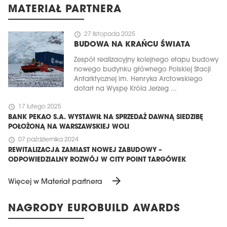
MATERIAŁ PARTNERA
schedule
27 listopada 2025
BUDOWA NA KRAŃCU ŚWIATA
Zespół realizacyjny kolejnego etapu budowy
nowego budynku głównego Polskiej Stacji
Antarktycznej im. Henryka Arctowskiego
dotarł na Wyspę Króla Jerzeg ...
schedule
17 lutego 2025
BANK PEKAO S.A. WYSTAWIŁ NA SPRZEDAŻ DAWNĄ SIEDZIBĘ
POŁOŻONĄ NA WARSZAWSKIEJ WOLI
schedule
07 października 2024
REWITALIZACJA ZAMIAST NOWEJ ZABUDOWY –
ODPOWIEDZIALNY ROZWÓJ W CITY POINT TARGÓWEK
arrow_forward
Więcej w Materiał partnera
NAGRODY EUROBUILD AWARDS