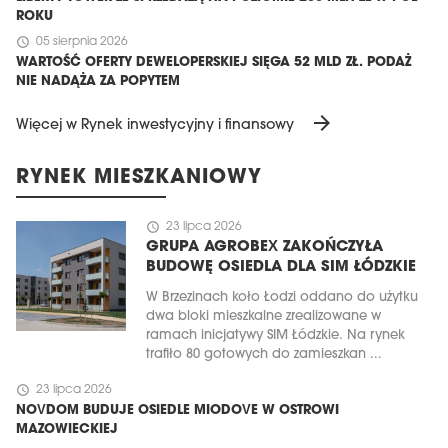
ROKU
schedule
05 sierpnia 2026
WARTOŚĆ OFERTY DEWELOPERSKIEJ SIĘGA 52 MLD ZŁ. PODAŻ
NIE NADĄŻA ZA POPYTEM
arrow_forward
Więcej w Rynek inwestycyjny i finansowy
RYNEK MIESZKANIOWY
schedule
23 lipca 2026
GRUPA AGROBEX ZAKOŃCZYŁA
BUDOWĘ OSIEDLA DLA SIM ŁÓDZKIE
W Brzezinach koło Łodzi oddano do użytku
dwa bloki mieszkalne zrealizowane w
ramach inicjatywy SIM Łódzkie. Na rynek
trafiło 80 gotowych do zamieszkan ...
schedule
23 lipca 2026
NOVDOM BUDUJE OSIEDLE MIODOVE W OSTROWI
MAZOWIECKIEJ