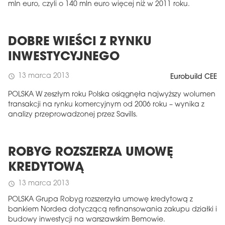
mln euro, czyli o 140 mln euro więcej niż w 2011 roku.
DOBRE WIEŚCI Z RYNKU
INWESTYCYJNEGO
13 marca 2013
schedule
Eurobuild CEE
POLSKA W zeszłym roku Polska osiągnęła najwyższy wolumen
transakcji na rynku komercyjnym od 2006 roku – wynika z
analizy przeprowadzonej przez Savills.
ROBYG ROZSZERZA UMOWĘ
KREDYTOWĄ
13 marca 2013
schedule
POLSKA Grupa Robyg rozszerzyła umowę kredytową z
bankiem Nordea dotyczącą refinansowania zakupu działki i
budowy inwestycji na warszawskim Bemowie.