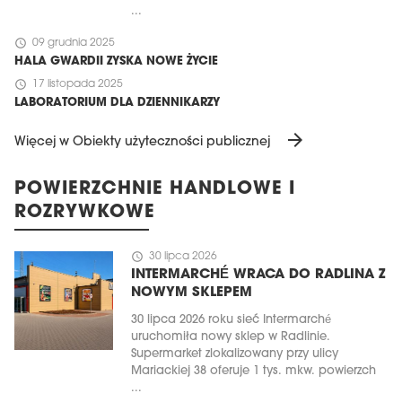
...
schedule
09 grudnia 2025
HALA GWARDII ZYSKA NOWE ŻYCIE
schedule
17 listopada 2025
LABORATORIUM DLA DZIENNIKARZY
arrow_forward
Więcej w Obiekty użyteczności publicznej
POWIERZCHNIE HANDLOWE I
ROZRYWKOWE
schedule
30 lipca 2026
INTERMARCHÉ WRACA DO RADLINA Z
NOWYM SKLEPEM
30 lipca 2026 roku sieć Intermarché
uruchomiła nowy sklep w Radlinie.
Supermarket zlokalizowany przy ulicy
Mariackiej 38 oferuje 1 tys. mkw. powierzch
...