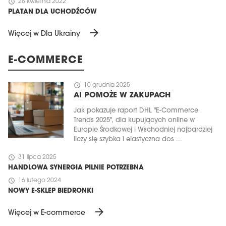
schedule
28 kwietnia 2022
PLATAN DLA UCHODŹCÓW
arrow_forward
Więcej w Dla Ukrainy
E-COMMERCE
schedule
10 grudnia 2025
AI POMOŻE W ZAKUPACH
Jak pokazuje raport DHL "E-Commerce
Trends 2025", dla kupujących online w
Europie Środkowej i Wschodniej najbardziej
liczy się szybka i elastyczna dos ...
schedule
31 lipca 2025
HANDLOWA SYNERGIA PILNIE POTRZEBNA
schedule
16 lutego 2024
NOWY E-SKLEP BIEDRONKI
arrow_forward
Więcej w E-commerce