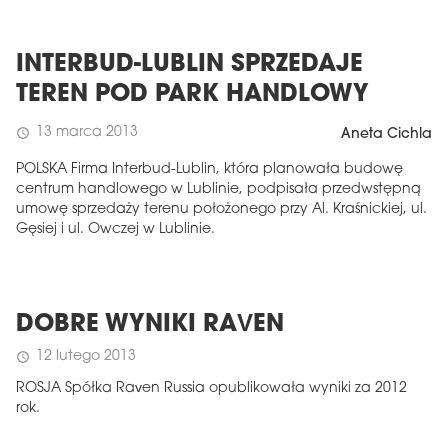
INTERBUD-LUBLIN SPRZEDAJE
TEREN POD PARK HANDLOWY
13 marca 2013
schedule
Aneta Cichla
POLSKA Firma Interbud-Lublin, która planowała budowę
centrum handlowego w Lublinie, podpisała przedwstępną
umowę sprzedaży terenu położonego przy Al. Kraśnickiej, ul.
Gęsiej i ul. Owczej w Lublinie.
DOBRE WYNIKI RAVEN
12 lutego 2013
schedule
ROSJA Spółka Raven Russia opublikowała wyniki za 2012
rok.