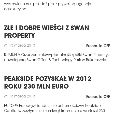
wystawione na sprzedaż przez prywatną agencję
egzekucyjną.
ZŁE I DOBRE WIEŚCI Z SWAN
PROPERTY
13 marca 2013
schedule
Eurobuild CEE
RUMUNIA Orzeczono niewypłacalność spółki Swan Property,
dewelopera Swan Office & Technology Park w Bukareszcie.
PEAKSIDE POZYSKAŁ W 2012
ROKU 230 MLN EURO
13 marca 2013
schedule
Eurobuild CEE
EUROPA Europejski fundusz nieruchomościowy Peakside
Capital w zeszłym roku zamknął transakcje o wartości 230