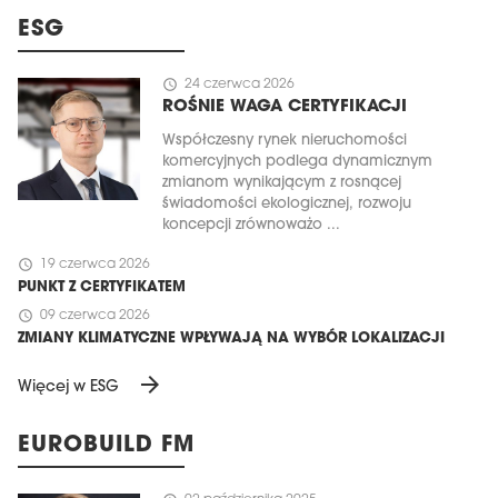
ESG
schedule
24 czerwca 2026
ROŚNIE WAGA CERTYFIKACJI
Współczesny rynek nieruchomości
komercyjnych podlega dynamicznym
zmianom wynikającym z rosnącej
świadomości ekologicznej, rozwoju
koncepcji zrównoważo ...
schedule
19 czerwca 2026
PUNKT Z CERTYFIKATEM
schedule
09 czerwca 2026
ZMIANY KLIMATYCZNE WPŁYWAJĄ NA WYBÓR LOKALIZACJI
arrow_forward
Więcej w ESG
EUROBUILD FM