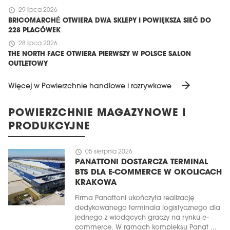
schedule
29 lipca 2026
BRICOMARCHÉ OTWIERA DWA SKLEPY I POWIĘKSZA SIEĆ DO
228 PLACÓWEK
schedule
28 lipca 2026
THE NORTH FACE OTWIERA PIERWSZY W POLSCE SALON
OUTLETOWY
arrow_forward
Więcej w Powierzchnie handlowe i rozrywkowe
POWIERZCHNIE MAGAZYNOWE I
PRODUKCYJNE
schedule
05 sierpnia 2026
PANATTONI DOSTARCZA TERMINAL
BTS DLA E-COMMERCE W OKOLICACH
KRAKOWA
Firma Panattoni ukończyła realizację
dedykowanego terminala logistycznego dla
jednego z wiodących graczy na rynku e-
commerce. W ramach kompleksu Panat ...