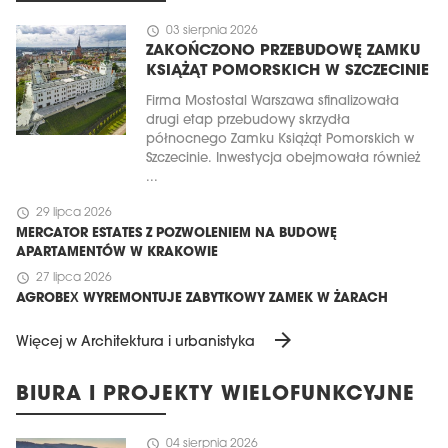
schedule
03 sierpnia 2026
ZAKOŃCZONO PRZEBUDOWĘ ZAMKU
KSIĄŻĄT POMORSKICH W SZCZECINIE
Firma Mostostal Warszawa sfinalizowała
drugi etap przebudowy skrzydła
północnego Zamku Książąt Pomorskich w
Szczecinie. Inwestycja obejmowała również
...
schedule
29 lipca 2026
MERCATOR ESTATES Z POZWOLENIEM NA BUDOWĘ
APARTAMENTÓW W KRAKOWIE
schedule
27 lipca 2026
AGROBEX WYREMONTUJE ZABYTKOWY ZAMEK W ŻARACH
arrow_forward
Więcej w Architektura i urbanistyka
BIURA I PROJEKTY WIELOFUNKCYJNE
schedule
04 sierpnia 2026