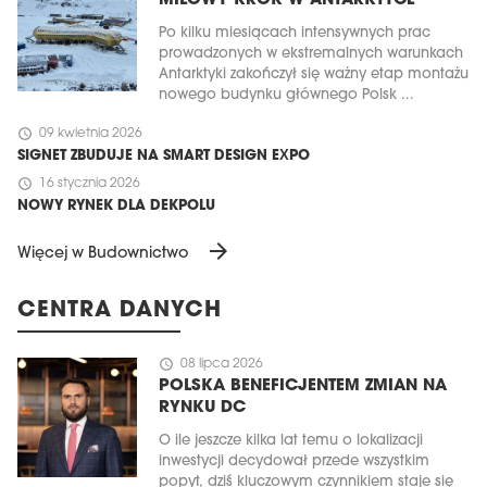
MILOWY KROK W ANTARKTYCE
Po kilku miesiącach intensywnych prac
prowadzonych w ekstremalnych warunkach
Antarktyki zakończył się ważny etap montażu
nowego budynku głównego Polsk ...
schedule
09 kwietnia 2026
SIGNET ZBUDUJE NA SMART DESIGN EXPO
schedule
16 stycznia 2026
NOWY RYNEK DLA DEKPOLU
arrow_forward
Więcej w Budownictwo
CENTRA DANYCH
schedule
08 lipca 2026
POLSKA BENEFICJENTEM ZMIAN NA
RYNKU DC
O ile jeszcze kilka lat temu o lokalizacji
inwestycji decydował przede wszystkim
popyt, dziś kluczowym czynnikiem staje się