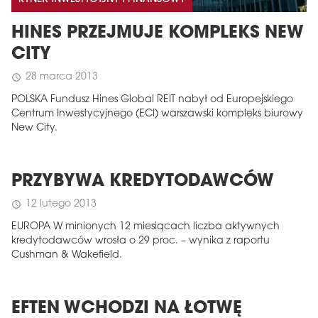
HINES PRZEJMUJE KOMPLEKS NEW
CITY
28 marca 2013
schedule
POLSKA Fundusz Hines Global REIT nabył od Europejskiego
Centrum Inwestycyjnego (ECI) warszawski kompleks biurowy
New City.
PRZYBYWA KREDYTODAWCÓW
12 lutego 2013
schedule
EUROPA W minionych 12 miesiącach liczba aktywnych
kredytodawców wrosła o 29 proc. – wynika z raportu
Cushman & Wakefield.
EFTEN WCHODZI NA ŁOTWĘ