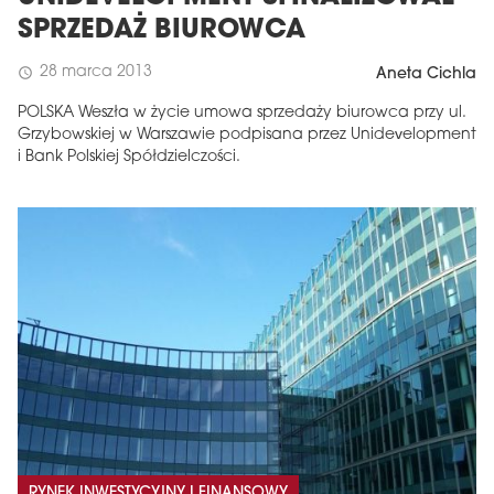
SPRZEDAŻ BIUROWCA
28 marca 2013
schedule
Aneta Cichla
POLSKA Weszła w życie umowa sprzedaży biurowca przy ul.
Grzybowskiej w Warszawie podpisana przez Unidevelopment
i Bank Polskiej Spółdzielczości.
RYNEK INWESTYCYJNY I FINANSOWY