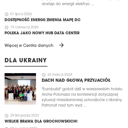
dostęp do energii elektryc ...
schedule
01 lipca 2026
DOSTĘPNOŚĆ ENERGII ZMIENIA MAPĘ DC
schedule
19 czerwca 2026
POLSKA JAKO NOWY HUB DATA CENTER
arrow_forward
Więcej w Centra danych
DLA UKRAINY
schedule
26 marca 2024
DACH NAD GŁOWĄ PRZYJACIÓŁ
"Eurobuild" gościł dziś w warszawskim hotelu
Arche Poloneza na konferencji dotyczącej
sytuacji mieszkaniowej uchodźców z Ukrainy.
Patronat nad tym wyd ...
schedule
29 listopada 2023
WIELKIE BRAWA DLA GROCHOWSKICH!