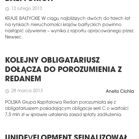
12 lutego 2013
schedule
KRAJE BAŁTYCKIE W ciągu najbliższych dwóch do trzech lat
na rynkach nieruchomości krajów bałtyckich powinno
nastąpić ożywienie – wynika z raportu opracowanego przez
Newsec.
KOLEJNY OBLIGATARIUSZ
DOŁĄCZA DO POROZUMIENIA Z
REDANEM
28 marca 2013
schedule
Aneta Cichla
POLSKA Grupa Kapitałowa Redan porozumiała się z
obligatariuszem posiadającym obligacje serii C o wartości
7,5 mln zł w sprawie ustalenia zasad spłaty zadłużenia.
UNIDEVELOPMENT SFINALIZOWAŁ