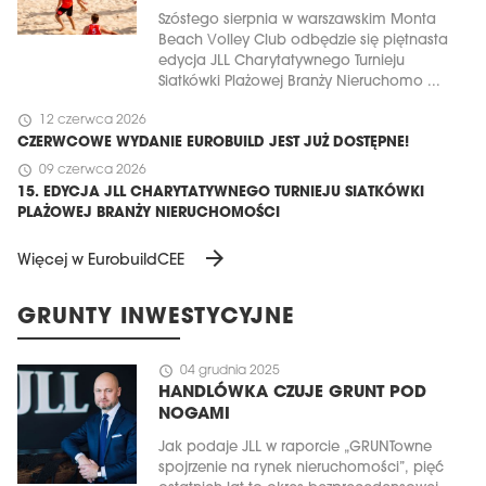
Szóstego sierpnia w warszawskim Monta
Beach Volley Club odbędzie się piętnasta
edycja JLL Charytatywnego Turnieju
Siatkówki Plażowej Branży Nieruchomo ...
schedule
12 czerwca 2026
CZERWCOWE WYDANIE EUROBUILD JEST JUŻ DOSTĘPNE!
schedule
09 czerwca 2026
15. EDYCJA JLL CHARYTATYWNEGO TURNIEJU SIATKÓWKI
PLAŻOWEJ BRANŻY NIERUCHOMOŚCI
arrow_forward
Więcej w EurobuildCEE
GRUNTY INWESTYCYJNE
schedule
04 grudnia 2025
HANDLÓWKA CZUJE GRUNT POD
NOGAMI
Jak podaje JLL w raporcie „GRUNTowne
spojrzenie na rynek nieruchomości”, pięć