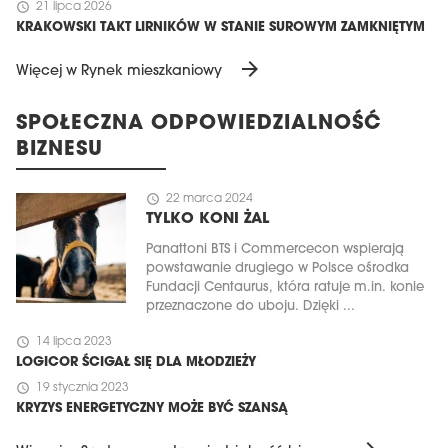
schedule
21 lipca 2026
KRAKOWSKI TAKT LIRNIKÓW W STANIE SUROWYM ZAMKNIĘTYM
arrow_forward
Więcej w Rynek mieszkaniowy
SPOŁECZNA ODPOWIEDZIALNOŚĆ
BIZNESU
schedule
22 marca 2024
TYLKO KONI ŻAL
Panattoni BTS i Commercecon wspierają
powstawanie drugiego w Polsce ośrodka
Fundacji Centaurus, która ratuje m.in. konie
przeznaczone do uboju. Dzięki ...
schedule
14 lipca 2023
LOGICOR ŚCIGAŁ SIĘ DLA MŁODZIEŻY
schedule
19 stycznia 2023
KRYZYS ENERGETYCZNY MOŻE BYĆ SZANSĄ