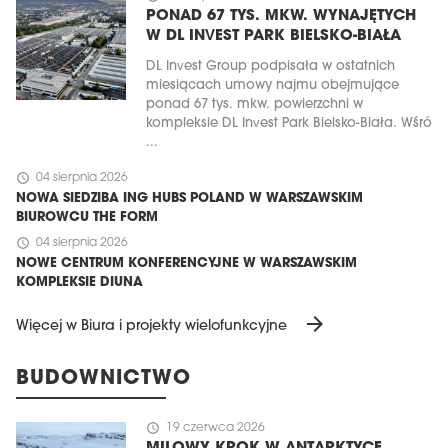
PONAD 67 TYS. MKW. WYNAJĘTYCH
W DL INVEST PARK BIELSKO-BIAŁA
DL Invest Group podpisała w ostatnich
miesiącach umowy najmu obejmujące
ponad 67 tys. mkw. powierzchni w
kompleksie DL Invest Park Bielsko-Biała. Wśró
...
schedule
04 sierpnia 2026
NOWA SIEDZIBA ING HUBS POLAND W WARSZAWSKIM
BIUROWCU THE FORM
schedule
04 sierpnia 2026
NOWE CENTRUM KONFERENCYJNE W WARSZAWSKIM
KOMPLEKSIE DIUNA
arrow_forward
Więcej w Biura i projekty wielofunkcyjne
BUDOWNICTWO
schedule
19 czerwca 2026