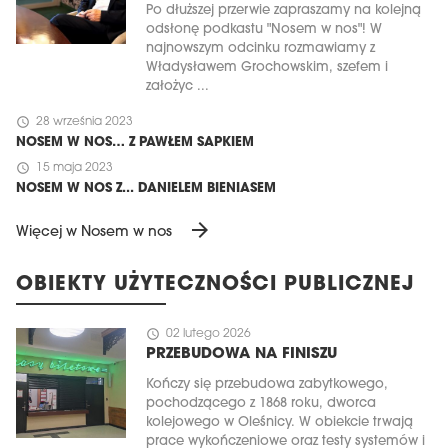
Po dłuższej przerwie zapraszamy na kolejną
odsłonę podkastu "Nosem w nos"! W
najnowszym odcinku rozmawiamy z
Władysławem Grochowskim, szefem i
założyc ...
schedule
28 września 2023
NOSEM W NOS… Z PAWŁEM SAPKIEM
schedule
15 maja 2023
NOSEM W NOS Z... DANIELEM BIENIASEM
arrow_forward
Więcej w Nosem w nos
OBIEKTY UŻYTECZNOŚCI PUBLICZNEJ
schedule
02 lutego 2026
PRZEBUDOWA NA FINISZU
Kończy się przebudowa zabytkowego,
pochodzącego z 1868 roku, dworca
kolejowego w Oleśnicy. W obiekcie trwają
prace wykończeniowe oraz testy systemów i