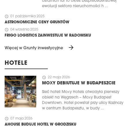
ostatnich lat to okres bezprecedensowej
ewolucji sektora nieruchomości h ...
schedule
01 października 2025
ASTRONOMICZNE CENY GRUNTÓW
schedule
04 września 2025
FRIGO LOGISTICS ZAINWESTUJE W RADOMSKU
arrow_forward
Więcej w Grunty inwestycyjne
HOTELE
schedule
22 maja 2026
MOXY DEBIUTUJE W BUDAPESZCIE
Sieć hoteli Moxy Hotels otworzyła pierwszy
obiekt na Węgrzech – Moxy Budapest
Downtown. Hotel powstał przy ulicy Kazinczy
w centrum Budapesztu, w budy ...
schedule
07 maja 2026
AHOUSE BUDUJE HOTEL W GRODZISKU