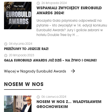
schedule
26 listopada 2024
WSPANIALI ZWYCIĘZCY EUROBUILD
AWARDS 2024!
Uroczysta Gala przyniosła odpowiedź na
pytanie – kto zwyciężył w 14. edycji konkursu
Eurobuild Awards? Jury i goście zebrani w
hotelu Double Tree by H ...
schedule
04 stycznia 2024
PRZEŻYJMY TO JESZCZE RAZ!
schedule
20 listopada 2023
GALA EUROBUILD AWARDS JUŻ DZIŚ – NA ŻYWO I ONLINE!
arrow_forward
Więcej w Nagrody Eurobuild Awards
NOSEM W NOS
schedule
06 czerwca 2024
NOSEM W NOS Z... WŁADYSŁAWEM
GROCHOWSKIM