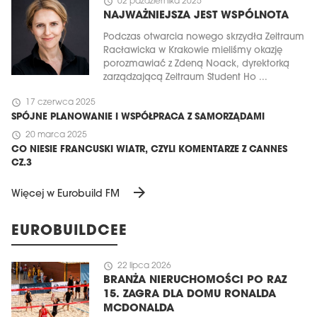
schedule
02 października 2025
NAJWAŻNIEJSZA JEST WSPÓLNOTA
Podczas otwarcia nowego skrzydła Zeitraum
Racławicka w Krakowie mieliśmy okazję
porozmawiać z Zdeną Noack, dyrektorką
zarządzającą Zeitraum Student Ho ...
schedule
17 czerwca 2025
SPÓJNE PLANOWANIE I WSPÓŁPRACA Z SAMORZĄDAMI
schedule
20 marca 2025
CO NIESIE FRANCUSKI WIATR, CZYLI KOMENTARZE Z CANNES
CZ.3
arrow_forward
Więcej w Eurobuild FM
EUROBUILDCEE
schedule
22 lipca 2026
BRANŻA NIERUCHOMOŚCI PO RAZ
15. ZAGRA DLA DOMU RONALDA
MCDONALDA