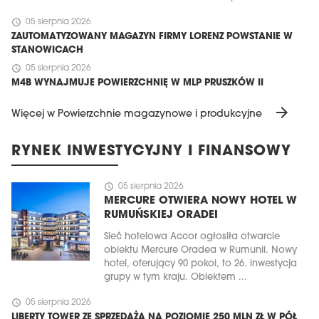
schedule
05 sierpnia 2026
ZAUTOMATYZOWANY MAGAZYN FIRMY LORENZ POWSTANIE W
STANOWICACH
schedule
05 sierpnia 2026
M4B WYNAJMUJE POWIERZCHNIĘ W MLP PRUSZKÓW II
arrow_forward
Więcej w Powierzchnie magazynowe i produkcyjne
RYNEK INWESTYCYJNY I FINANSOWY
schedule
05 sierpnia 2026
MERCURE OTWIERA NOWY HOTEL W
RUMUŃSKIEJ ORADEI
Sieć hotelowa Accor ogłosiła otwarcie
obiektu Mercure Oradea w Rumunii. Nowy
hotel, oferujący 90 pokoi, to 26. inwestycja
grupy w tym kraju. Obiektem ...
schedule
05 sierpnia 2026
LIBERTY TOWER ZE SPRZEDAŻĄ NA POZIOMIE 250 MLN ZŁ W PÓŁ