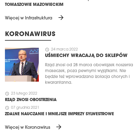
TOMASZOWIE MAZOWIECKIM
arrow_forward
Więcej w Infrastruktura
KORONAWIRUS
schedule
24 marca 2022
UŚMIECHY WRACAJĄ DO SKLEPÓW
Rząd znosi od 28 marca obowiązek noszenia
maseczek, poza pewnymi wyjątkami. Nie
będzie też wprowadzana izolacja chorych i
kwarantanna.
schedule
23 lutego 2022
RZĄD ZNOSI OBOSTRZENIA
schedule
07 grudnia 2021
ZDALNE NAUCZANIE I MNIEJSZE IMPREZY SYLWESTROWE
arrow_forward
Więcej w Koronawirus