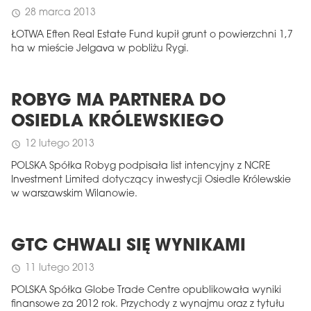
28 marca 2013
schedule
ŁOTWA Eften Real Estate Fund kupił grunt o powierzchni 1,7
ha w mieście Jelgava w pobliżu Rygi.
ROBYG MA PARTNERA DO
OSIEDLA KRÓLEWSKIEGO
12 lutego 2013
schedule
POLSKA Spółka Robyg podpisała list intencyjny z NCRE
Investment Limited dotyczący inwestycji Osiedle Królewskie
w warszawskim Wilanowie.
GTC CHWALI SIĘ WYNIKAMI
11 lutego 2013
schedule
POLSKA Spółka Globe Trade Centre opublikowała wyniki
finansowe za 2012 rok. Przychody z wynajmu oraz z tytułu