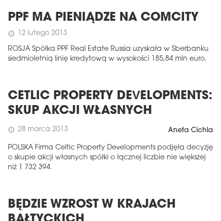
PPF MA PIENIĄDZE NA COMCITY
12 lutego 2013
schedule
ROSJA Spółka PPF Real Estate Russia uzyskała w Sberbanku
siedmioletnią linię kredytową w wysokości 185,84 mln euro.
CETLIC PROPERTY DEVELOPMENTS:
SKUP AKCJI WŁASNYCH
28 marca 2013
schedule
Aneta Cichla
POLSKA Firma Celtic Property Developments podjęła decyzję
o skupie akcji własnych spółki o łącznej liczbie nie większej
niż 1 732 394.
BĘDZIE WZROST W KRAJACH
BAŁTYCKICH