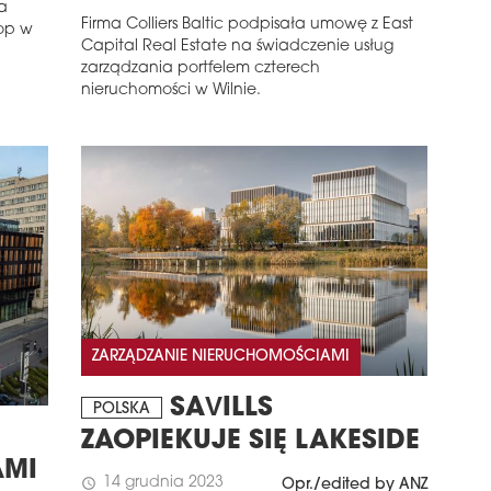
a
Firma Colliers Baltic podpisała umowę z East
op w
Capital Real Estate na świadczenie usług
zarządzania portfelem czterech
nieruchomości w Wilnie.
ZARZĄDZANIE NIERUCHOMOŚCIAMI
SAVILLS
POLSKA
ZAOPIEKUJE SIĘ LAKESIDE
AMI
14 grudnia 2023
schedule
Opr./edited by ANZ