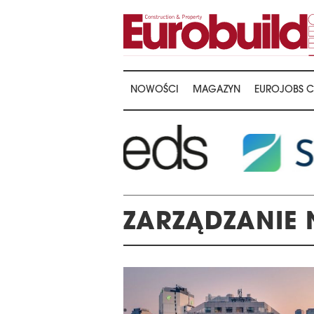
NOWOŚCI
MAGAZYN
EUROJOBS C
ZARZĄDZANIE
LA WRĘCZENIA NAGRÓD
22. KONFERENCJ
E 16TH CENTRAL &
MAGAZYNÓW I LO