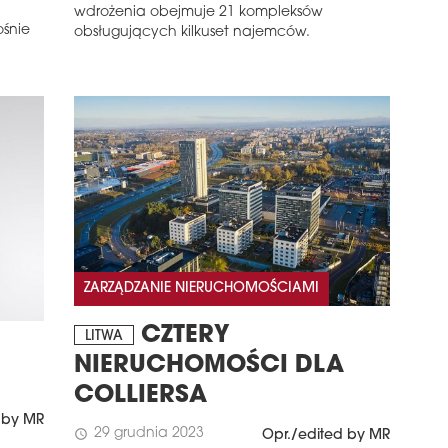
wdrożenia obejmuje 21 kompleksów
ośnie
obsługujących kilkuset najemców.
ZARZĄDZANIE NIERUCHOMOŚCIAMI
CZTERY
LITWA
NIERUCHOMOŚCI DLA
COLLIERSA
 by MR
29 grudnia 2023
schedule
Opr./edited by MR