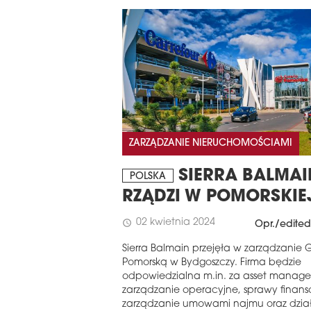
ZARZĄDZANIE NIERUCHOMOŚCIAMI
SIERRA BALMAI
POLSKA
RZĄDZI W POMORSKIE
02 kwietnia 2024
schedule
Opr./edited
Sierra Balmain przejęła w zarządzanie G
Pomorską w Bydgoszczy. Firma będzie
odpowiedzialna m.in. za asset manag
zarządzanie operacyjne, sprawy finan
zarządzanie umowami najmu oraz dzia