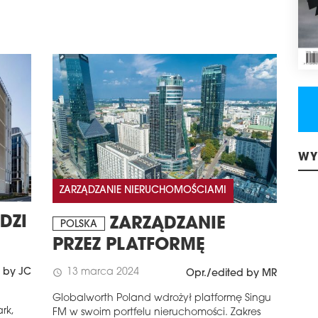
WY
ZARZĄDZANIE NIERUCHOMOŚCIAMI
DZI
ZARZĄDZANIE
POLSKA
PRZEZ PLATFORMĘ
 by JC
13 marca 2024
schedule
Opr./edited by MR
Globalworth Poland wdrożył platformę Singu
rk,
FM w swoim portfelu nieruchomości. Zakres