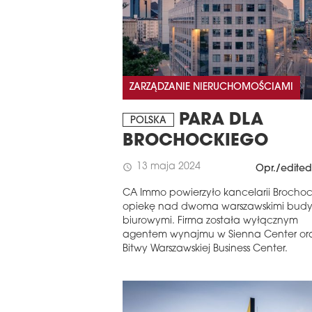
STERN EUROPE
REGIONIE CEE
ROBUILDCEE AWARDS 2026
ZARZĄDZANIE NIERUCHOMOŚCIAMI
PARA DLA
POLSKA
BROCHOCKIEGO
13 maja 2024
schedule
Opr./edited
CA Immo powierzyło kancelarii Brochoc
opiekę nad dwoma warszawskimi bud
biurowymi. Firma została wyłącznym
agentem wynajmu w Sienna Center or
Bitwy Warszawskiej Business Center.