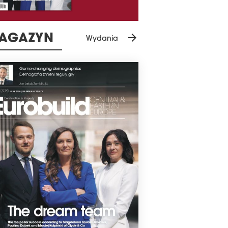
arrow_forward
AGAZYN
Wydania