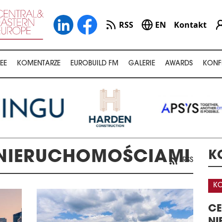
RSS
EN
Kontakt
EE
KOMENTARZE
EUROBUILD FM
GALERIE
AWARDS
KONF
 NIERUCHOMOŚCIAMI
K
RSS
KONFERENCJA
KO
A
CENTRA DANYCH –
32
GISTYKI W