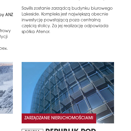
Savills zostanie zarządcą budynku biurowego
Lakeside. Kompleks jest największą obecnie
by ANZ
inwestycję powstającą poza centralną
częścią stolicy. Za jej realizację odpowiada
ętrowy
spółka Atenor.
ycji
pex.
ZARZĄDZANIE NIERUCHOMOŚCIAMI