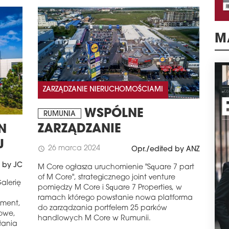
M
ZARZĄDZANIE NIERUCHOMOŚCIAMI
WSPÓLNE
RUMUNIA
ZARZĄDZANIE
N
J
26 marca 2024
schedule
Opr./edited by ANZ
 by JC
M Core ogłasza uruchomienie "Square 7 part
of M Core", strategicznego joint venture
alerię
pomiędzy M Core i Square 7 Properties, w
ramach którego powstanie nowa platforma
ement,
do zarządzania portfelem 25 parków
sowe,
handlowych M Core w Rumunii.
łania