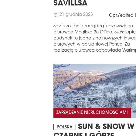
SAVILLSA
21 grudnia 2023
schedule
Opr./edited 
Savills zostanie zarządcą krakowskiego
biurowca Mogilska 35 Office. Sześciopi
budynek to jedna z najnowszych inwest
biurowych w południowej Polsce. Za
realizację biurowca odpowiada Warim
ZARZĄDZANIE NIERUCHOMOŚCIAMI
SUN & SNOW W
POLSKA