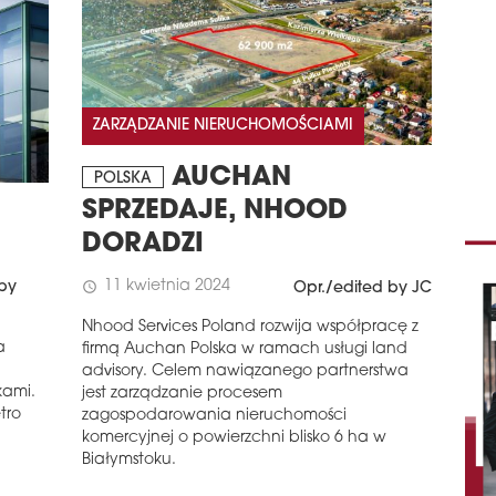
ZARZĄDZANIE NIERUCHOMOŚCIAMI
AUCHAN
POLSKA
SPRZEDAJE, NHOOD
DORADZI
11 kwietnia 2024
 by
schedule
Opr./edited by JC
Nhood Services Poland rozwija współpracę z
a
firmą Auchan Polska w ramach usługi land
advisory. Celem nawiązanego partnerstwa
kami.
jest zarządzanie procesem
tro
zagospodarowania nieruchomości
komercyjnej o powierzchni blisko 6 ha w
Białymstoku.