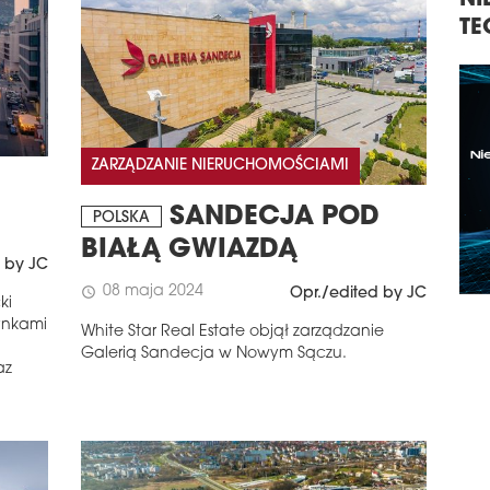
NIERUCHOMOŚCI,
KO
TECHNOLOGIE, INWESTYCJE
NI
KO
ZARZĄDZANIE NIERUCHOMOŚCIAMI
SANDECJA POD
POLSKA
BIAŁĄ GWIAZDĄ
 by JC
08 maja 2024
schedule
Opr./edited by JC
ki
ynkami
White Star Real Estate objął zarządzanie
Galerią Sandecja w Nowym Sączu.
az