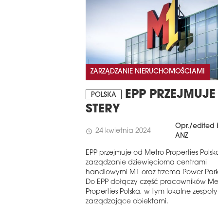
ZARZĄDZANIE NIERUCHOMOŚCIAMI
EPP PRZEJMUJE
POLSKA
STERY
Opr./edited
24 kwietnia 2024
schedule
ANZ
EPP przejmuje od Metro Properties Polsk
zarządzanie dziewięcioma centrami
handlowymi M1 oraz trzema Power Par
Do EPP dołączy część pracowników Me
Properties Polska, w tym lokalne zespoły
zarządzające obiektami.