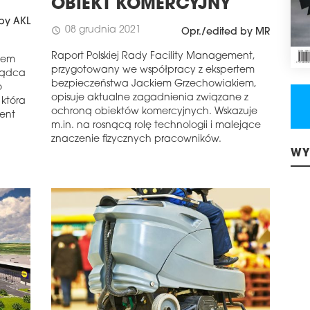
OBIEKT KOMERCYJNY
by AKL
08 grudnia 2021
schedule
Opr./edited by MR
Raport Polskiej Rady Facility Management,
sem
przygotowany we współpracy z ekspertem
rządca
bezpieczeństwa Jackiem Grzechowiakiem,
o
opisuje aktualne zagadnienia związane z
 która
ochroną obiektów komercyjnych. Wskazuje
ment
m.in. na rosnącą rolę technologii i malejące
znaczenie fizycznych pracowników.
WY