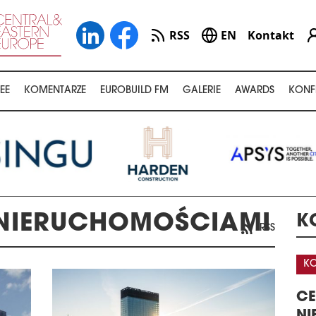
RSS
EN
Kontakt
EE
KOMENTARZE
EUROBUILD FM
GALERIE
AWARDS
KONF
 NIERUCHOMOŚCIAMI
K
RSS
KONFERENCJA
K
A
CENTRA DANYCH –
3
OGISTYKI W