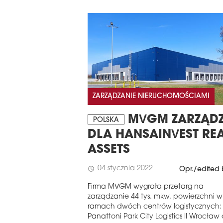
ZARZĄDZANIE NIERUCHOMOŚCIAMI
MVGM ZARZĄD
POLSKA
DLA HANSAINVEST RE
ASSETS
04 stycznia 2022
schedule
Opr./edited 
Firma MVGM wygrała przetarg na
zarządzanie 44 tys. mkw. powierzchni w
ramach dwóch centrów logistycznych:
Panattoni Park City Logistics II Wrocław 