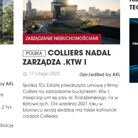
NIERUCHOMOŚCI,
K
TECHNOLOGIE, INWESTYCJE
N
K
ZARZĄDZANIE NIERUCHOMOŚCIAMI
COLLIERS NADAL
POLSKA
ZARZĄDZA .KTW I
17 lutego 2022
schedule
Opr./edited by AKL
by AKL
Spółka TDJ Estate przedłużyła umowę z firmą
Colliers na zarządzanie budynkiem .Ktw I,
cę
mieszczącym się przy al. Roździeńskiego 1a w
Katowicach. Od września 2021 roku w
2 tys.
biurowcu swoją siedzibę ma także katowicki
oddział Colliersa.
lizację