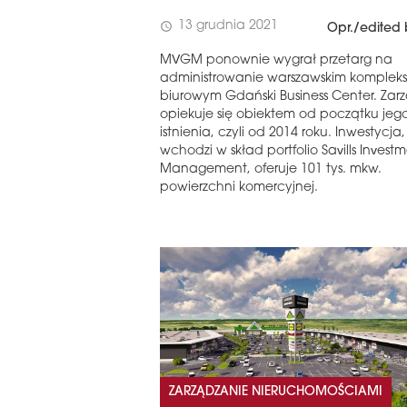
13 grudnia 2021
schedule
Opr./edited 
MVGM ponownie wygrał przetarg na
administrowanie warszawskim komplek
biurowym Gdański Business Center. Za
opiekuje się obiektem od początku jeg
istnienia, czyli od 2014 roku. Inwestycja,
wchodzi w skład portfolio Savills Invest
Management, oferuje 101 tys. mkw.
powierzchni komercyjnej.
ZARZĄDZANIE NIERUCHOMOŚCIAMI