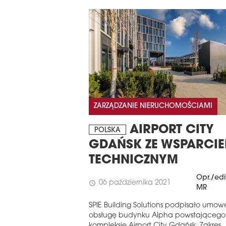
ZARZĄDZANIE NIERUCHOMOŚCIAMI
AIRPORT CITY
POLSKA
GDAŃSK ZE WSPARCI
TECHNICZNYM
Opr./edi
06 października 2021
schedule
MR
SPIE Building Solutions podpisało umow
obsługę budynku Alpha powstającego
kompleksie Airport City Gdańsk. Zakres