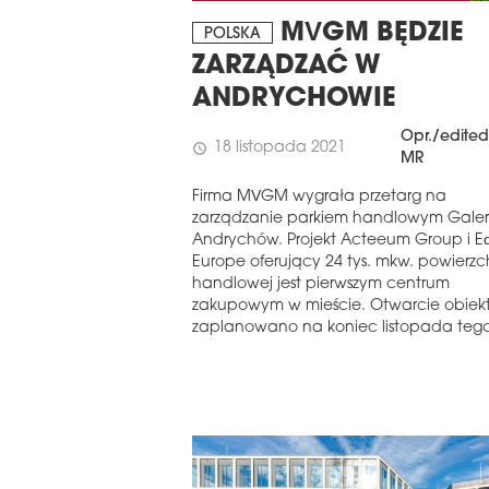
MVGM BĘDZIE
POLSKA
ZARZĄDZAĆ W
ANDRYCHOWIE
Opr./edited
18 listopada 2021
schedule
MR
Firma MVGM wygrała przetarg na
zarządzanie parkiem handlowym Galer
Andrychów. Projekt Acteeum Group i Equ
Europe oferujący 24 tys. mkw. powierzc
handlowej jest pierwszym centrum
zakupowym w mieście. Otwarcie obiek
zaplanowano na koniec listopada​ tego