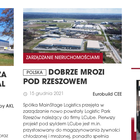
ZARZĄDZANIE NIERUCHOMOŚCIAMI
DOBRZE MROZI
POLSKA
ZA
POD RZESZOWEM
AL
15 grudnia 2021
schedule
Eurobuild CEE
Spółka MainStage Logistics przejęła w
by AKL
zarządzanie nowo powstały Logistic Park
Rzeszów należący do firmy LCube. Pierwszy
projekt pod szyldem LCube jest m.in.
przystosowany do magazynowania żywności
oraz
chłodzonej i mrożonej, ponadto spełnia