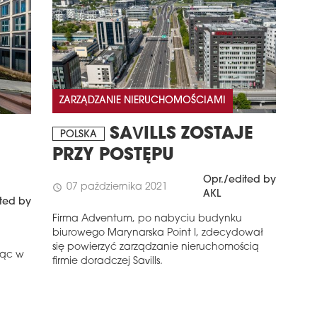
ZARZĄDZANIE NIERUCHOMOŚCIAMI
SAVILLS ZOSTAJE
POLSKA
PRZY POSTĘPU
Opr./edited by
07 października 2021
schedule
AKL
ted by
Firma Adventum, po nabyciu budynku
biurowego Marynarska Point I, zdecydował
się powierzyć zarządzanie nieruchomością
jąc w
firmie doradczej Savills.