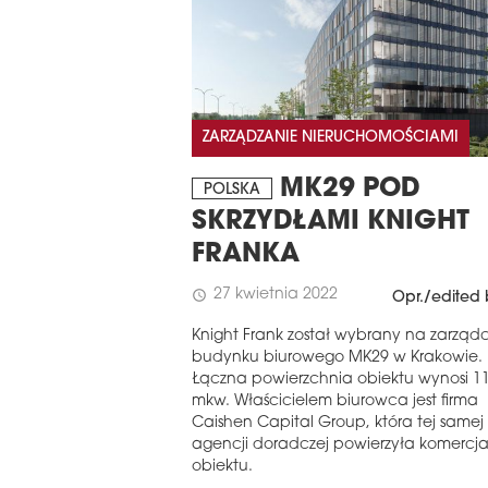
ASTERN EUROPE
REGIONIE CEE
UROBUILDCEE AWARDS 2026
ZARZĄDZANIE NIERUCHOMOŚCIAMI
MK29 POD
POLSKA
SKRZYDŁAMI KNIGHT
FRANKA
27 kwietnia 2022
schedule
Opr./edited 
Knight Frank został wybrany na zarząd
budynku biurowego MK29 w Krakowie.
Łączna powierzchnia obiektu wynosi 11,
mkw. Właścicielem biurowca jest firma
Caishen Capital Group, która tej samej
agencji doradczej powierzyła komercja
obiektu.