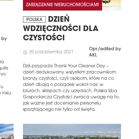
ZARZĄDZANIE NIERUCHOMOŚCIAMI
DZIEŃ
POLSKA
WDZIĘCZNOŚCI DLA
CZYSTOŚCI
 by
Opr./edited by
20 października 2021
schedule
AKL
ia
Dziś przypada Thank Your Cleaner Day –
ilis
dzień dedykowany wszystkim pracownikom
hni
branży czystości, czyli osobom, które na co
dzień dbają o porządek wokół nas: w
tu
biurach, sklepach czy urzędach. Polska Izba
 roku.
Gospodarcza Czystości zwraca uwagę na to,
jak ważne jest docenianie personelu
sprzątającego nie tylko od święta.