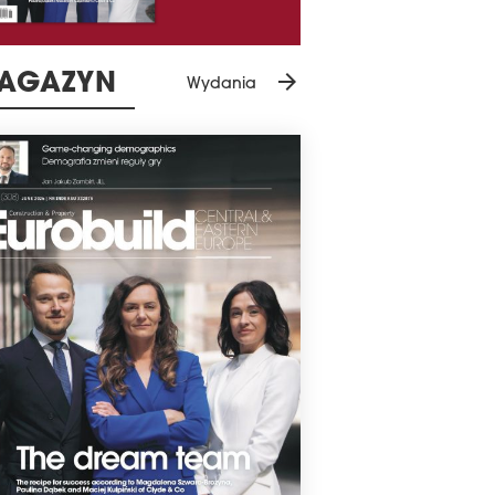
arrow_forward
AGAZYN
Wydania