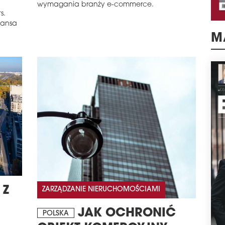
wymagania branży e-commerce.
s.
Hansa
M
 Z
ZARZĄDZANIE NIERUCHOMOŚCIAMI
JAK OCHRONIĆ
POLSKA