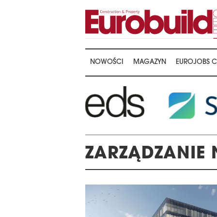
NOWOŚCI
MAGAZYN
EUROJOBS C
ZARZĄDZANIE
ALA WRĘCZENIA NAGRÓD
22. KONFERENCJ
E 16TH CENTRAL &
MAGAZYNÓW I L