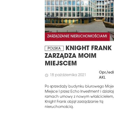
ZARZĄDZANIE NIERUCHOMOŚCIAMI
KNIGHT FRANK
POLSKA
ZARZĄDZA MOIM
MIEJSCEM
Opr./edi
18 października 2021
schedule
AKL
Po sprzedaży budynku biurowego Moje
Miejsce I przez Echo Investment i działa
ramach umowy z nowym właścicielem,
Knight Frank objął zarządzanie tą
nieruchomością.