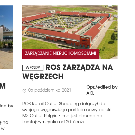
ZARZĄDZANIE NIERUCHOMOŚCIAMI
ROS ZARZĄDZA NA
WĘGRY
WĘGRZECH
EM
Opr./edited by
06 października 2021
schedule
AKL
ROS Retail Outlet Shopping dołączył do
ted by
swojego węgierskiego portfolio nowy obiekt -
M3 Outlet Polgár. Firma jest obecna na
tamtejszym rynku od 2016 roku.
ę na
 w