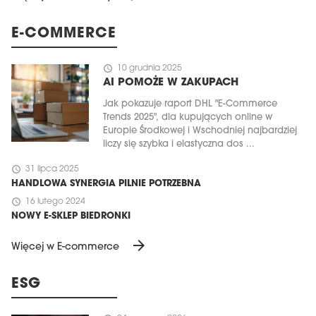
E-COMMERCE
schedule
10 grudnia 2025
AI POMOŻE W ZAKUPACH
Jak pokazuje raport DHL "E-Commerce
Trends 2025", dla kupujących online w
Europie Środkowej i Wschodniej najbardziej
liczy się szybka i elastyczna dos ...
schedule
31 lipca 2025
HANDLOWA SYNERGIA PILNIE POTRZEBNA
schedule
16 lutego 2024
NOWY E-SKLEP BIEDRONKI
arrow_forward
Więcej w E-commerce
ESG