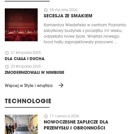
schedule
28 stycznia 2026
SECESJA ZE SMAKIEM
Kamienica Wiedeńska w centrum Poznania,
zabytkowy budynek z początku XX wieku,
odzyskała nowe życie. Wnętrza nowego
food hallu zaprojektowały pracowni ...
schedule
21 listopada 2025
DLA CIAŁA I DUCHA
schedule
20 listopada 2025
ZMODERNIZOWALI W NIMBUSIE
arrow_forward
Więcej w Style i wnętrza
TECHNOLOGIE
schedule
17 czerwca 2026
NOWOCZESNE ZAPLECZE DLA
PRZEMYSŁU I OBRONNOŚCI