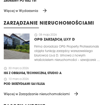
ZAGRAMY PO RAZ 15!
arrow_forward
Więcej w Wydarzenia
ZARZĄDZANIE NIERUCHOMOŚCIAMI
schedule
08 maja 2026
OPG ZARZĄDCĄ LIXY D
Firma doradcza OPG Property Professionals
objęła funkcję zarządcy warszawskiego
biurowca Lixa D. Umowa z nowym
właścicielem nieruchomości – szwajcarsk ...
schedule
30 marca 2026
ISS Z OBSŁUGĄ TECHNICZNĄ STUDIO A
schedule
10 marca 2026
POD SKRZYDŁAMI SAVILLSA
arrow_forward
Więcej w Zarządzanie nieruchomościami