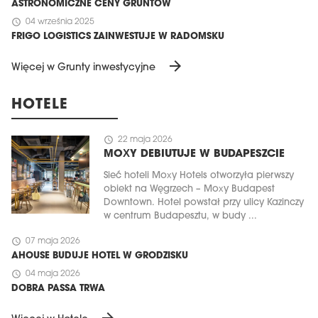
ASTRONOMICZNE CENY GRUNTÓW
schedule
04 września 2025
FRIGO LOGISTICS ZAINWESTUJE W RADOMSKU
arrow_forward
Więcej w Grunty inwestycyjne
HOTELE
schedule
22 maja 2026
MOXY DEBIUTUJE W BUDAPESZCIE
Sieć hoteli Moxy Hotels otworzyła pierwszy
obiekt na Węgrzech – Moxy Budapest
Downtown. Hotel powstał przy ulicy Kazinczy
w centrum Budapesztu, w budy ...
schedule
07 maja 2026
AHOUSE BUDUJE HOTEL W GRODZISKU
schedule
04 maja 2026
DOBRA PASSA TRWA