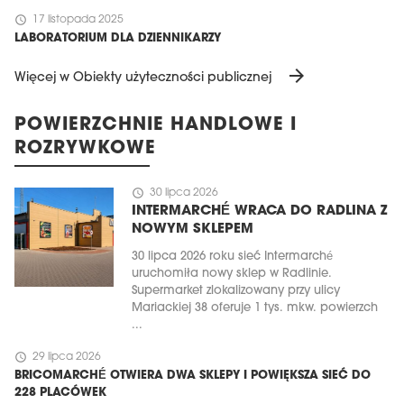
schedule
17 listopada 2025
LABORATORIUM DLA DZIENNIKARZY
arrow_forward
Więcej w Obiekty użyteczności publicznej
POWIERZCHNIE HANDLOWE I
ROZRYWKOWE
schedule
30 lipca 2026
INTERMARCHÉ WRACA DO RADLINA Z
NOWYM SKLEPEM
30 lipca 2026 roku sieć Intermarché
uruchomiła nowy sklep w Radlinie.
Supermarket zlokalizowany przy ulicy
Mariackiej 38 oferuje 1 tys. mkw. powierzch
...
schedule
29 lipca 2026
BRICOMARCHÉ OTWIERA DWA SKLEPY I POWIĘKSZA SIEĆ DO
228 PLACÓWEK