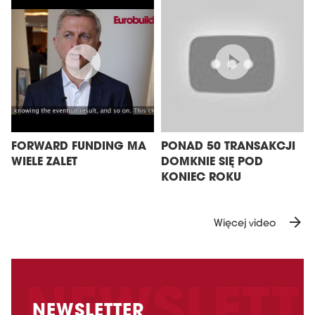
FORWARD FUNDING MA
PONAD 50 TRANSAKCJI
WIELE ZALET
DOMKNIE SIĘ POD
KONIEC ROKU
arrow_forward
Więcej video
NEWSLETTER