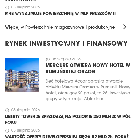
schedule
05 sierpnia 2026
M4B WYNAJMUJE POWIERZCHNIĘ W MLP PRUSZKÓW II
arrow_forward
Więcej w Powierzchnie magazynowe i produkcyjne
RYNEK INWESTYCYJNY I FINANSOWY
schedule
05 sierpnia 2026
MERCURE OTWIERA NOWY HOTEL W
RUMUŃSKIEJ ORADEI
Sieć hotelowa Accor ogłosiła otwarcie
obiektu Mercure Oradea w Rumunii. Nowy
hotel, oferujący 90 pokoi, to 26. inwestycja
grupy w tym kraju. Obiektem ...
schedule
05 sierpnia 2026
LIBERTY TOWER ZE SPRZEDAŻĄ NA POZIOMIE 250 MLN ZŁ W PÓŁ
ROKU
schedule
05 sierpnia 2026
WARTOŚĆ OFERTY DEWELOPERSKIEJ SIĘGA 52 MLD ZŁ. PODAŻ