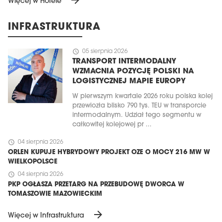
arrow_forward
Więcej w Hotele
INFRASTRUKTURA
schedule
05 sierpnia 2026
TRANSPORT INTERMODALNY
WZMACNIA POZYCJĘ POLSKI NA
LOGISTYCZNEJ MAPIE EUROPY
W pierwszym kwartale 2026 roku polska kolej
przewiozła blisko 790 tys. TEU w transporcie
intermodalnym. Udział tego segmentu w
całkowitej kolejowej pr ...
schedule
04 sierpnia 2026
ORLEN KUPUJE HYBRYDOWY PROJEKT OZE O MOCY 216 MW W
WIELKOPOLSCE
schedule
04 sierpnia 2026
PKP OGŁASZA PRZETARG NA PRZEBUDOWĘ DWORCA W
TOMASZOWIE MAZOWIECKIM
arrow_forward
Więcej w Infrastruktura