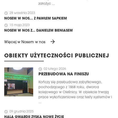
założyc ...
schedule
28 września 2023
NOSEM W NOS… Z PAWŁEM SAPKIEM
schedule
15 maja 2023
NOSEM W NOS Z... DANIELEM BIENIASEM
arrow_forward
Więcej w Nosem w nos
OBIEKTY UŻYTECZNOŚCI PUBLICZNEJ
schedule
02 lutego 2026
PRZEBUDOWA NA FINISZU
Kończy się przebudowa zabytkowego,
pochodzącego z 1868 roku, dworca
kolejowego w Oleśnicy. W obiekcie trwają
prace wykończeniowe oraz testy systemów i
...
schedule
09 grudnia 2025
HALA GWARDII ZYSKA NOWE ŻYCIE