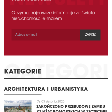
Otrzymuj najnowsze informacje ze świata
nieruchomości e-mailem
ZAPISZ
KATEGORIE
ARCHITEKTURA I URBANISTYKA
schedule
03 sierpnia 2026
ZAKOŃCZONO PRZEBUDOWĘ ZAMKU
KSIĄŻĄT POMORSKICH W SZCZECINIE