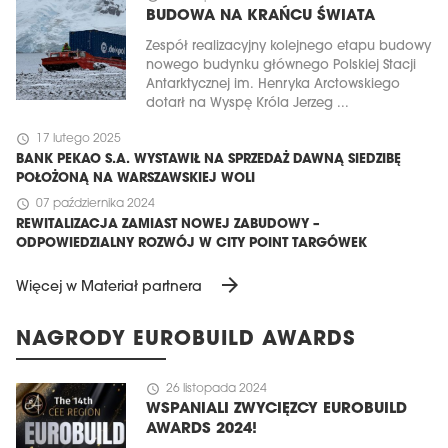
BUDOWA NA KRAŃCU ŚWIATA
Zespół realizacyjny kolejnego etapu budowy
nowego budynku głównego Polskiej Stacji
Antarktycznej im. Henryka Arctowskiego
dotarł na Wyspę Króla Jerzeg ...
schedule
17 lutego 2025
BANK PEKAO S.A. WYSTAWIŁ NA SPRZEDAŻ DAWNĄ SIEDZIBĘ
POŁOŻONĄ NA WARSZAWSKIEJ WOLI
schedule
07 października 2024
REWITALIZACJA ZAMIAST NOWEJ ZABUDOWY –
ODPOWIEDZIALNY ROZWÓJ W CITY POINT TARGÓWEK
arrow_forward
Więcej w Materiał partnera
NAGRODY EUROBUILD AWARDS
schedule
26 listopada 2024
WSPANIALI ZWYCIĘZCY EUROBUILD
AWARDS 2024!