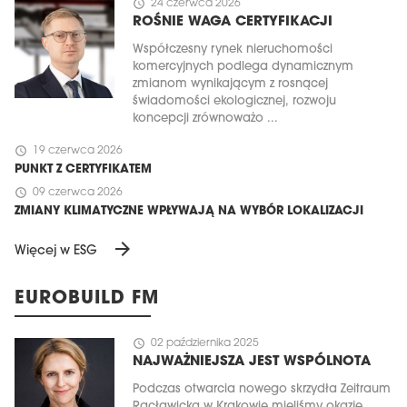
schedule
24 czerwca 2026
ROŚNIE WAGA CERTYFIKACJI
Współczesny rynek nieruchomości
komercyjnych podlega dynamicznym
zmianom wynikającym z rosnącej
świadomości ekologicznej, rozwoju
koncepcji zrównoważo ...
schedule
19 czerwca 2026
PUNKT Z CERTYFIKATEM
schedule
09 czerwca 2026
ZMIANY KLIMATYCZNE WPŁYWAJĄ NA WYBÓR LOKALIZACJI
arrow_forward
Więcej w ESG
EUROBUILD FM
schedule
02 października 2025
NAJWAŻNIEJSZA JEST WSPÓLNOTA
Podczas otwarcia nowego skrzydła Zeitraum
Racławicka w Krakowie mieliśmy okazję