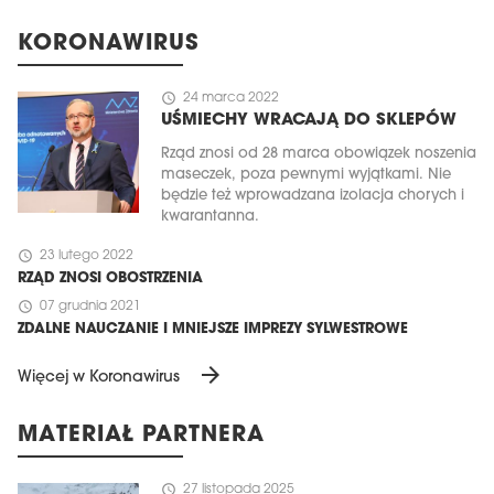
KORONAWIRUS
schedule
24 marca 2022
UŚMIECHY WRACAJĄ DO SKLEPÓW
Rząd znosi od 28 marca obowiązek noszenia
maseczek, poza pewnymi wyjątkami. Nie
będzie też wprowadzana izolacja chorych i
kwarantanna.
schedule
23 lutego 2022
RZĄD ZNOSI OBOSTRZENIA
schedule
07 grudnia 2021
ZDALNE NAUCZANIE I MNIEJSZE IMPREZY SYLWESTROWE
arrow_forward
Więcej w Koronawirus
MATERIAŁ PARTNERA
schedule
27 listopada 2025