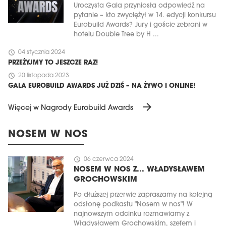
Uroczysta Gala przyniosła odpowiedź na
pytanie – kto zwyciężył w 14. edycji konkursu
Eurobuild Awards? Jury i goście zebrani w
hotelu Double Tree by H ...
schedule
04 stycznia 2024
PRZEŻYJMY TO JESZCZE RAZ!
schedule
20 listopada 2023
GALA EUROBUILD AWARDS JUŻ DZIŚ – NA ŻYWO I ONLINE!
arrow_forward
Więcej w Nagrody Eurobuild Awards
NOSEM W NOS
schedule
06 czerwca 2024
NOSEM W NOS Z... WŁADYSŁAWEM
GROCHOWSKIM
Po dłuższej przerwie zapraszamy na kolejną
odsłonę podkastu "Nosem w nos"! W
najnowszym odcinku rozmawiamy z
Władysławem Grochowskim, szefem i