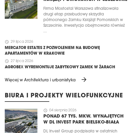
Firma Mostostal Warszawa sfinalizowała
drugi etap przebudowy skrzydła
północnego Zamku Książąt Pomorskich w
Szczecinie. Inwestycja obejmowała również
...
schedule
29 lipca 2026
MERCATOR ESTATES Z POZWOLENIEM NA BUDOWĘ
APARTAMENTÓW W KRAKOWIE
schedule
27 lipca 2026
AGROBEX WYREMONTUJE ZABYTKOWY ZAMEK W ŻARACH
arrow_forward
Więcej w Architektura i urbanistyka
BIURA I PROJEKTY WIELOFUNKCYJNE
schedule
04 sierpnia 2026
PONAD 67 TYS. MKW. WYNAJĘTYCH
W DL INVEST PARK BIELSKO-BIAŁA
DL Invest Group podpisała w ostatnich