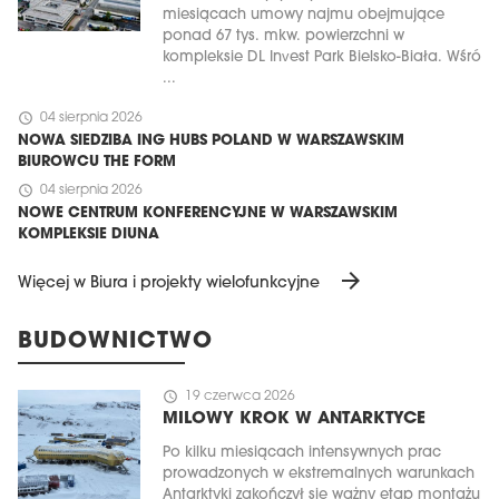
miesiącach umowy najmu obejmujące
ponad 67 tys. mkw. powierzchni w
kompleksie DL Invest Park Bielsko-Biała. Wśró
...
schedule
04 sierpnia 2026
NOWA SIEDZIBA ING HUBS POLAND W WARSZAWSKIM
BIUROWCU THE FORM
schedule
04 sierpnia 2026
NOWE CENTRUM KONFERENCYJNE W WARSZAWSKIM
KOMPLEKSIE DIUNA
arrow_forward
Więcej w Biura i projekty wielofunkcyjne
BUDOWNICTWO
schedule
19 czerwca 2026
MILOWY KROK W ANTARKTYCE
Po kilku miesiącach intensywnych prac
prowadzonych w ekstremalnych warunkach
Antarktyki zakończył się ważny etap montażu