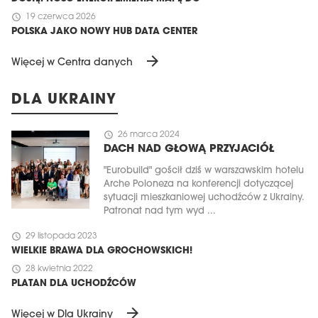
schedule
19 czerwca 2026
POLSKA JAKO NOWY HUB DATA CENTER
arrow_forward
Więcej w Centra danych
DLA UKRAINY
schedule
26 marca 2024
DACH NAD GŁOWĄ PRZYJACIÓŁ
"Eurobuild" gościł dziś w warszawskim hotelu
Arche Poloneza na konferencji dotyczącej
sytuacji mieszkaniowej uchodźców z Ukrainy.
Patronat nad tym wyd ...
schedule
29 listopada 2023
WIELKIE BRAWA DLA GROCHOWSKICH!
schedule
28 kwietnia 2022
PLATAN DLA UCHODŹCÓW
arrow_forward
Więcej w Dla Ukrainy