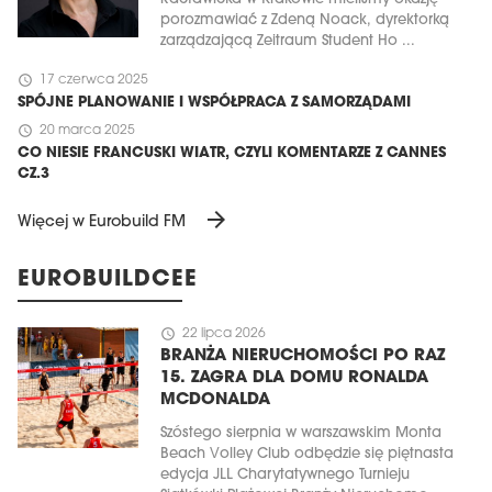
porozmawiać z Zdeną Noack, dyrektorką
zarządzającą Zeitraum Student Ho ...
schedule
17 czerwca 2025
SPÓJNE PLANOWANIE I WSPÓŁPRACA Z SAMORZĄDAMI
schedule
20 marca 2025
CO NIESIE FRANCUSKI WIATR, CZYLI KOMENTARZE Z CANNES
CZ.3
arrow_forward
Więcej w Eurobuild FM
EUROBUILDCEE
schedule
22 lipca 2026
BRANŻA NIERUCHOMOŚCI PO RAZ
15. ZAGRA DLA DOMU RONALDA
MCDONALDA
Szóstego sierpnia w warszawskim Monta
Beach Volley Club odbędzie się piętnasta
edycja JLL Charytatywnego Turnieju