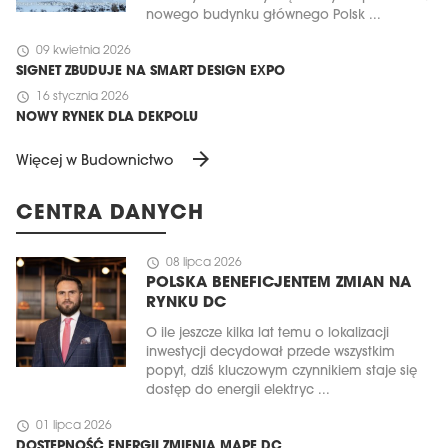
nowego budynku głównego Polsk ...
schedule
09 kwietnia 2026
SIGNET ZBUDUJE NA SMART DESIGN EXPO
schedule
16 stycznia 2026
NOWY RYNEK DLA DEKPOLU
arrow_forward
Więcej w Budownictwo
CENTRA DANYCH
schedule
08 lipca 2026
POLSKA BENEFICJENTEM ZMIAN NA
RYNKU DC
O ile jeszcze kilka lat temu o lokalizacji
inwestycji decydował przede wszystkim
popyt, dziś kluczowym czynnikiem staje się
dostęp do energii elektryc ...
schedule
01 lipca 2026
DOSTĘPNOŚĆ ENERGII ZMIENIA MAPĘ DC