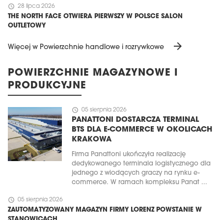
schedule
28 lipca 2026
THE NORTH FACE OTWIERA PIERWSZY W POLSCE SALON
OUTLETOWY
arrow_forward
Więcej w Powierzchnie handlowe i rozrywkowe
POWIERZCHNIE MAGAZYNOWE I
PRODUKCYJNE
schedule
05 sierpnia 2026
PANATTONI DOSTARCZA TERMINAL
BTS DLA E-COMMERCE W OKOLICACH
KRAKOWA
Firma Panattoni ukończyła realizację
dedykowanego terminala logistycznego dla
jednego z wiodących graczy na rynku e-
commerce. W ramach kompleksu Panat ...
schedule
05 sierpnia 2026
ZAUTOMATYZOWANY MAGAZYN FIRMY LORENZ POWSTANIE W
STANOWICACH