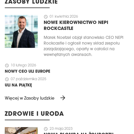
ZASOBY LUDZKIE
schedule
01 kwietnia 2026
NOWE KIEROWNICTWO NEPI
ROCKCASTLE
Marek Noetzel objął stanowisko CEO NEPI
Rockcastle i ogłosił nowy skład zespołu
zarządzającego, oparty w całości na
wewnętrznych awansach.
schedule
10 lutego 2026
NOWY CEO ULI EUROPE
schedule
07 października 2025
ULI NA PIĄTKĘ
arrow_forward
Więcej w Zasoby ludzkie
ZDROWIE I URODA
schedule
23 maja 2023