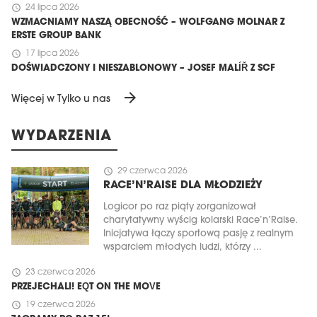
schedule
24 lipca 2026
WZMACNIAMY NASZĄ OBECNOŚĆ – WOLFGANG MOLNAR Z
ERSTE GROUP BANK
schedule
17 lipca 2026
DOŚWIADCZONY I NIESZABLONOWY – JOSEF MALÍŘ Z SCF
arrow_forward
Więcej w Tylko u nas
WYDARZENIA
schedule
29 czerwca 2026
RACE’N’RAISE DLA MŁODZIEŻY
Logicor po raz piąty zorganizował
charytatywny wyścig kolarski Race’n’Raise.
Inicjatywa łączy sportową pasję z realnym
wsparciem młodych ludzi, którzy ...
schedule
23 czerwca 2026
PRZEJECHALI! EQT ON THE MOVE
schedule
19 czerwca 2026