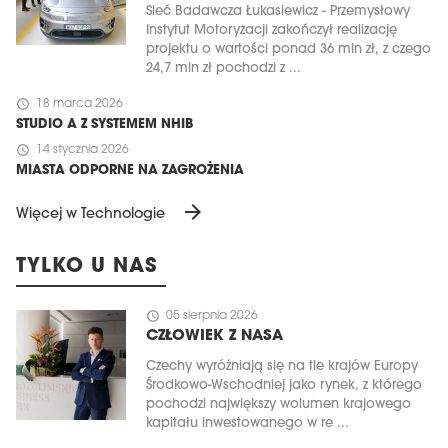
Sieć Badawcza Łukasiewicz - Przemysłowy
Instytut Motoryzacji zakończył realizację
projektu o wartości ponad 36 mln zł, z czego
24,7 mln zł pochodzi z ...
schedule
18 marca 2026
STUDIO A Z SYSTEMEM NHIB
schedule
14 stycznia 2026
MIASTA ODPORNE NA ZAGROŻENIA
arrow_forward
Więcej w Technologie
TYLKO U NAS
schedule
05 sierpnia 2026
CZŁOWIEK Z NASA
Czechy wyróżniają się na tle krajów Europy
Środkowo-Wschodniej jako rynek, z którego
pochodzi największy wolumen krajowego
kapitału inwestowanego w re ...