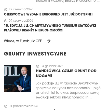
Siatkówki Plażowej Branży Nieruchomo ...
schedule
12 czerwca 2026
CZERWCOWE WYDANIE EUROBUILD JEST JUŻ DOSTĘPNE!
schedule
09 czerwca 2026
15. EDYCJA JLL CHARYTATYWNEGO TURNIEJU SIATKÓWKI
PLAŻOWEJ BRANŻY NIERUCHOMOŚCI
arrow_forward
Więcej w EurobuildCEE
GRUNTY INWESTYCYJNE
schedule
04 grudnia 2025
HANDLÓWKA CZUJE GRUNT POD
NOGAMI
Jak podaje JLL w raporcie „GRUNTowne
spojrzenie na rynek nieruchomości”, pięć
ostatnich lat to okres bezprecedensowej
ewolucji sektora nieruchomości h ...
schedule
01 października 2025