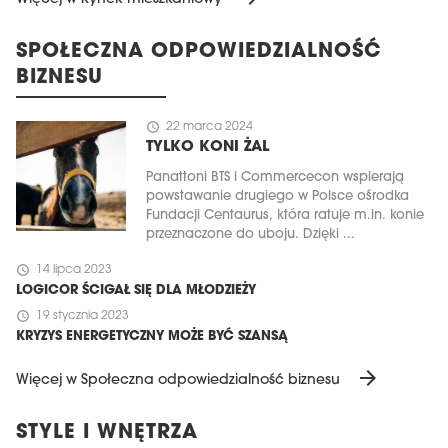
SPOŁECZNA ODPOWIEDZIALNOŚĆ
BIZNESU
schedule
22 marca 2024
TYLKO KONI ŻAL
Panattoni BTS i Commercecon wspierają
powstawanie drugiego w Polsce ośrodka
Fundacji Centaurus, która ratuje m.in. konie
przeznaczone do uboju. Dzięki ...
schedule
14 lipca 2023
LOGICOR ŚCIGAŁ SIĘ DLA MŁODZIEŻY
schedule
19 stycznia 2023
KRYZYS ENERGETYCZNY MOŻE BYĆ SZANSĄ
arrow_forward
Więcej w Społeczna odpowiedzialność biznesu
STYLE I WNĘTRZA