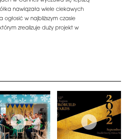
rgach w Cannes wyczuwa się lepszą
półka nawiązała wiele ciekawych
a ogłosić w najbliższym czasie
którym zrealizuje duży projekt w