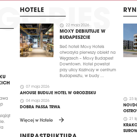
HOTELE
RYN
schedule
22 maja 2026
MOXY DEBIUTUJE W
BUDAPESZCIE
Sieć hoteli Moxy Hotels
otworzyła pierwszy obiekt na
Węgrzech – Moxy Budapest
Downtown. Hotel powstał
przy ulicy Kazinczy w centrum
Budapesztu, w budy ...
KU
KICH
schedule
07 maja 2026
AHOUSE BUDUJE HOTEL W GRODZISKU
zawa
schedule
23 l
schedule
04 maja 2026
ap
NOVDO
DOBRA PASSA TRWA
OSTRO
iążąt
arrow_forward
schedule
21 l
Więcej w Hotele
ie.
KRAKO
ła
SUROW
INFRASTRUKTURA