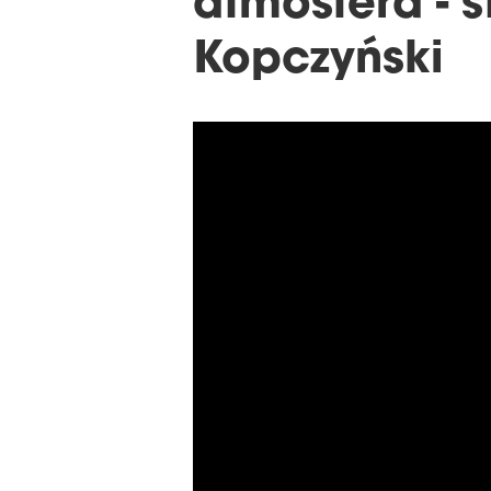
atmosfera - s
Kopczyński