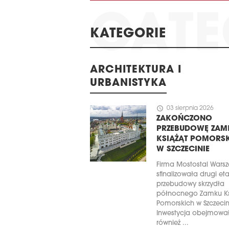
KATEGORIE
ARCHITEKTURA I
URBANISTYKA
schedule
03 sierpnia 2026
ZAKOŃCZONO
PRZEBUDOWĘ ZAM
KSIĄŻĄT POMORS
W SZCZECINIE
Firma Mostostal Wars
sfinalizowała drugi et
przebudowy skrzydła
północnego Zamku Ks
Pomorskich w Szczecin
Inwestycja obejmowa
również ...