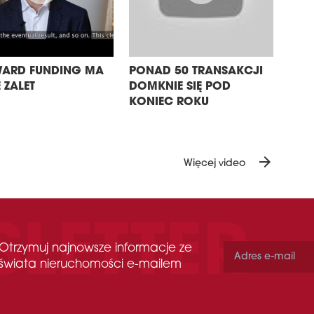
ARD FUNDING MA
PONAD 50 TRANSAKCJI
 ZALET
DOMKNIE SIĘ POD
KONIEC ROKU
arrow_forward
Więcej video
Otrzymuj najnowsze informacje ze
świata nieruchomości e-mailem