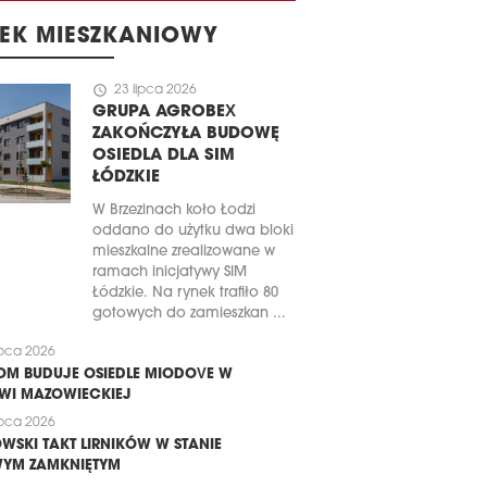
EK MIESZKANIOWY
schedule
23 lipca 2026
GRUPA AGROBEX
ZAKOŃCZYŁA BUDOWĘ
OSIEDLA DLA SIM
ŁÓDZKIE
W Brzezinach koło Łodzi
oddano do użytku dwa bloki
mieszkalne zrealizowane w
ramach inicjatywy SIM
Łódzkie. Na rynek trafiło 80
gotowych do zamieszkan ...
ipca 2026
M BUDUJE OSIEDLE MIODOVE W
WI MAZOWIECKIEJ
ipca 2026
WSKI TAKT LIRNIKÓW W STANIE
YM ZAMKNIĘTYM