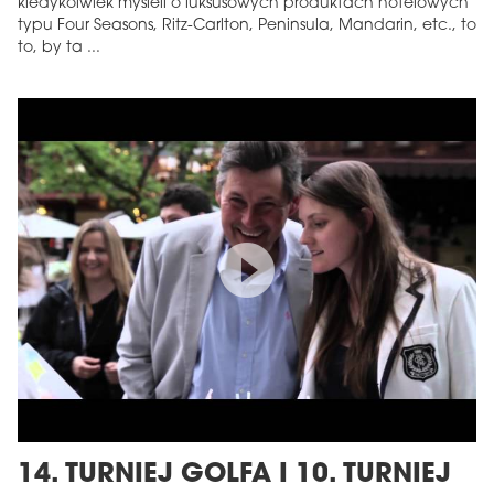
kiedykolwiek myśleli o luksusowych produktach hotelowych
typu Four Seasons, Ritz-Carlton, Peninsula, Mandarin, etc., to
to, by ta ...
14. TURNIEJ GOLFA I 10. TURNIEJ