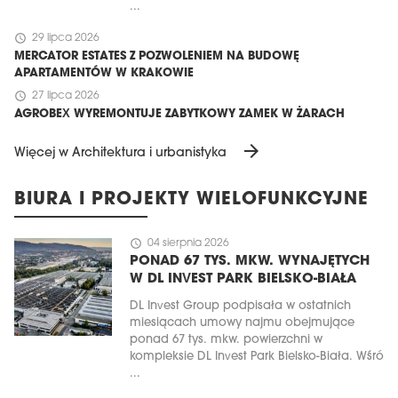
...
schedule
29 lipca 2026
MERCATOR ESTATES Z POZWOLENIEM NA BUDOWĘ
APARTAMENTÓW W KRAKOWIE
schedule
27 lipca 2026
AGROBEX WYREMONTUJE ZABYTKOWY ZAMEK W ŻARACH
arrow_forward
Więcej w Architektura i urbanistyka
BIURA I PROJEKTY WIELOFUNKCYJNE
schedule
04 sierpnia 2026
PONAD 67 TYS. MKW. WYNAJĘTYCH
W DL INVEST PARK BIELSKO-BIAŁA
DL Invest Group podpisała w ostatnich
miesiącach umowy najmu obejmujące
ponad 67 tys. mkw. powierzchni w
kompleksie DL Invest Park Bielsko-Biała. Wśró
...