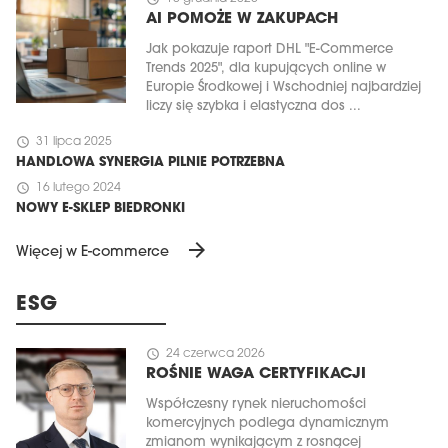
AI POMOŻE W ZAKUPACH
Jak pokazuje raport DHL "E-Commerce
Trends 2025", dla kupujących online w
Europie Środkowej i Wschodniej najbardziej
liczy się szybka i elastyczna dos ...
schedule
31 lipca 2025
HANDLOWA SYNERGIA PILNIE POTRZEBNA
schedule
16 lutego 2024
NOWY E-SKLEP BIEDRONKI
arrow_forward
Więcej w E-commerce
ESG
schedule
24 czerwca 2026
ROŚNIE WAGA CERTYFIKACJI
Współczesny rynek nieruchomości
komercyjnych podlega dynamicznym
zmianom wynikającym z rosnącej