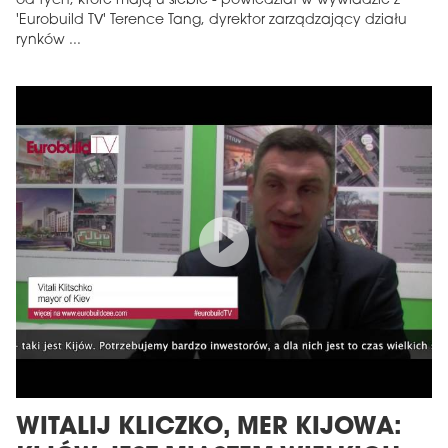
od tych, które mają u siebie - powiedział w wywiadzie z
'Eurobuild TV' Terence Tang, dyrektor zarządzający działu
rynków ...
WITALIJ KLICZKO, MER KIJOWA: