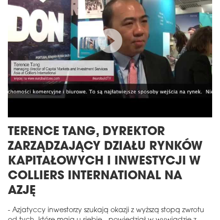
TERENCE TANG, DYREKTOR
ZARZĄDZAJĄCY DZIAŁU RYNKÓW
KAPITAŁOWYCH I INWESTYCJI W
COLLIERS INTERNATIONAL NA
AZJĘ
- Azjatyccy inwestorzy szukają okazji z wyższą stopą zwrotu