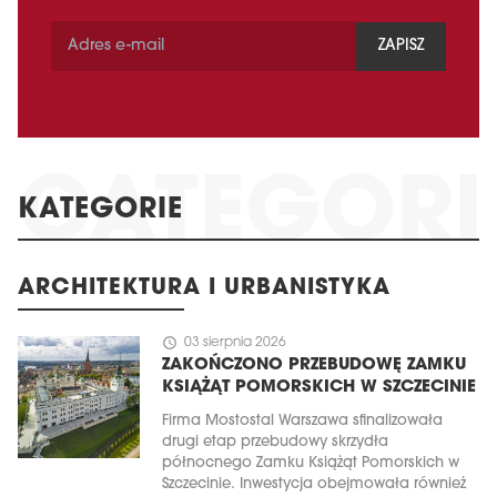
ZAPISZ
KATEGORIE
ARCHITEKTURA I URBANISTYKA
schedule
03 sierpnia 2026
ZAKOŃCZONO PRZEBUDOWĘ ZAMKU
KSIĄŻĄT POMORSKICH W SZCZECINIE
Firma Mostostal Warszawa sfinalizowała
drugi etap przebudowy skrzydła
północnego Zamku Książąt Pomorskich w
Szczecinie. Inwestycja obejmowała również