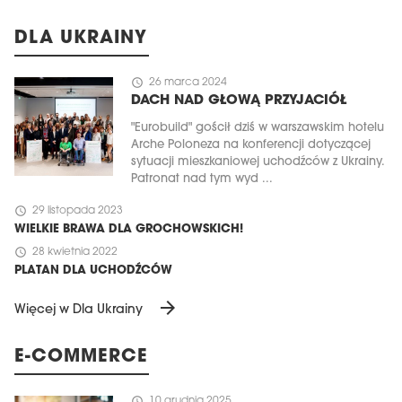
DLA UKRAINY
schedule
26 marca 2024
DACH NAD GŁOWĄ PRZYJACIÓŁ
"Eurobuild" gościł dziś w warszawskim hotelu
Arche Poloneza na konferencji dotyczącej
sytuacji mieszkaniowej uchodźców z Ukrainy.
Patronat nad tym wyd ...
schedule
29 listopada 2023
WIELKIE BRAWA DLA GROCHOWSKICH!
schedule
28 kwietnia 2022
PLATAN DLA UCHODŹCÓW
arrow_forward
Więcej w Dla Ukrainy
E-COMMERCE
schedule
10 grudnia 2025