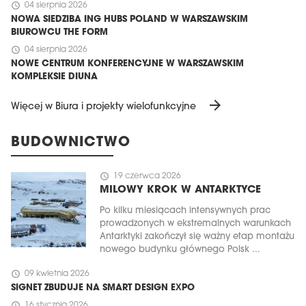
schedule
04 sierpnia 2026
NOWA SIEDZIBA ING HUBS POLAND W WARSZAWSKIM
BIUROWCU THE FORM
schedule
04 sierpnia 2026
NOWE CENTRUM KONFERENCYJNE W WARSZAWSKIM
KOMPLEKSIE DIUNA
arrow_forward
Więcej w Biura i projekty wielofunkcyjne
BUDOWNICTWO
schedule
19 czerwca 2026
MILOWY KROK W ANTARKTYCE
Po kilku miesiącach intensywnych prac
prowadzonych w ekstremalnych warunkach
Antarktyki zakończył się ważny etap montażu
nowego budynku głównego Polsk ...
schedule
09 kwietnia 2026
SIGNET ZBUDUJE NA SMART DESIGN EXPO
schedule
16 stycznia 2026