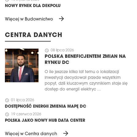
NOWY RYNEK DLA DEKPOLU
arrow_forward
Więcej w Budownictwo
CENTRA DANYCH
schedule
08 lipca 2026
POLSKA BENEFICJENTEM ZMIAN NA
RYNKU DC
O ile jeszcze kilka lat temu o lokalizacji
inwestycji decydował przede wszystkim
popyt, dziś kluczowym czynnikiem staje się
dostęp do energii elektryc ...
schedule
01 lipca 2026
DOSTĘPNOŚĆ ENERGII ZMIENIA MAPĘ DC
schedule
19 czerwca 2026
POLSKA JAKO NOWY HUB DATA CENTER
arrow_forward
Więcej w Centra danych