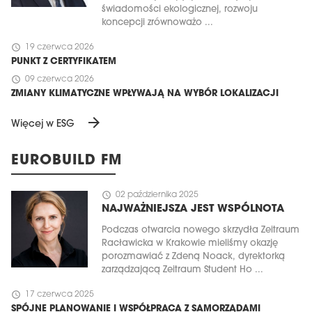
świadomości ekologicznej, rozwoju
koncepcji zrównoważo ...
schedule
19 czerwca 2026
PUNKT Z CERTYFIKATEM
schedule
09 czerwca 2026
ZMIANY KLIMATYCZNE WPŁYWAJĄ NA WYBÓR LOKALIZACJI
arrow_forward
Więcej w ESG
EUROBUILD FM
schedule
02 października 2025
NAJWAŻNIEJSZA JEST WSPÓLNOTA
Podczas otwarcia nowego skrzydła Zeitraum
Racławicka w Krakowie mieliśmy okazję
porozmawiać z Zdeną Noack, dyrektorką
zarządzającą Zeitraum Student Ho ...
schedule
17 czerwca 2025
SPÓJNE PLANOWANIE I WSPÓŁPRACA Z SAMORZĄDAMI