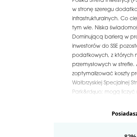
Polska Strefa Inwestycji (
w stronę szeregu dodatko
infrastrukturalnych. Co ci
tym wie. Niska świadomo
Dominującą barierą w pr
inwestorów do SSE pozosta
podatkowych, z których 
przemysłowych w strefie
zoptymalizować koszty pr
Wałbrzyskiej Specjalnej S
Park&rdquo; mogą liczyć 
Posiadas
82% 