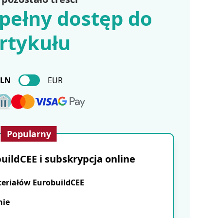
pełny dostęp do
rtykułu
PLN
EUR
Popularny
ildCEE i subskrypcja online
teriałów EurobuildCEE
nie