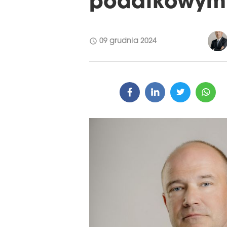
podatkowymi
schedule
09 grudnia 2024