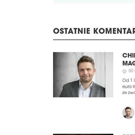
OSTATNIE KOMENTA
CHI
MAG
30
schedule
Od 1 
euro 
ze zwo