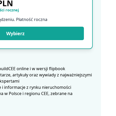
 PLN
ci rocznej
ądzeniu. Płatność roczna
Wybierz
ldCEE online i w wersji flipbook
arze, artykuły oraz wywiady z najważniejszymi
ekspertami
 i informacje z rynku nieruchomości
 w Polsce i regionu CEE, zebrane na