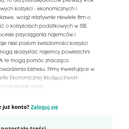
PSI), to dla przedsiębiorców pierwszy krok
wych korzyści - ekonomicznych i
ekawe, wciąż relatywnie niewiele firm o
ść o korzyściach podatkowych w SSE
ocesie przyciągania najemców i
je niski poziom świadomości korzyści
mogą skorzystać najemcy powierzchni
. A te mogą pomóc znacząco
owadzenia biznesu. Firmy inwestujące w
trefie Ekonomicznej &bdquo;Invest-
na uzyskanie zwoln
z już konto?
Zaloguj się
pozostało treści