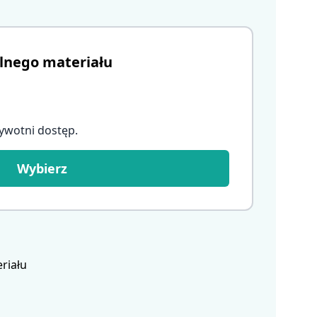
lnego materiału
ywotni dostęp
.
Wybierz
riału