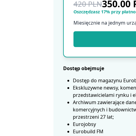
350.00
420 PLN
Oszczędzasz 17% przy płatnoś
Miesięcznie na jednym urz
Dostęp obejmuje
Dostęp do magazynu Eurobui
Ekskluzywne newsy, koment
przedstawicielami rynku i 
Archiwum zawierające dane
komercyjnych i budownictwa
przestrzeni 27 lat;
Eurojobsy
Eurobuild FM