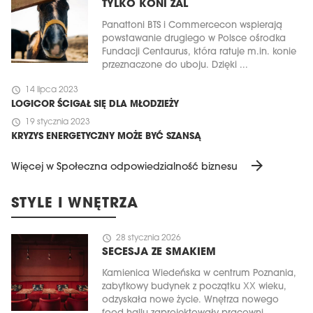
TYLKO KONI ŻAL
Panattoni BTS i Commercecon wspierają
powstawanie drugiego w Polsce ośrodka
Fundacji Centaurus, która ratuje m.in. konie
przeznaczone do uboju. Dzięki ...
schedule
14 lipca 2023
LOGICOR ŚCIGAŁ SIĘ DLA MŁODZIEŻY
schedule
19 stycznia 2023
KRYZYS ENERGETYCZNY MOŻE BYĆ SZANSĄ
arrow_forward
Więcej w Społeczna odpowiedzialność biznesu
STYLE I WNĘTRZA
schedule
28 stycznia 2026
SECESJA ZE SMAKIEM
Kamienica Wiedeńska w centrum Poznania,
zabytkowy budynek z początku XX wieku,
odzyskała nowe życie. Wnętrza nowego