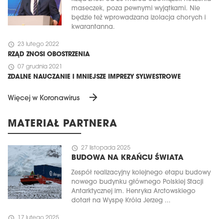
maseczek, poza pewnymi wyjątkami. Nie
będzie też wprowadzana izolacja chorych i
kwarantanna.
schedule
23 lutego 2022
RZĄD ZNOSI OBOSTRZENIA
schedule
07 grudnia 2021
ZDALNE NAUCZANIE I MNIEJSZE IMPREZY SYLWESTROWE
arrow_forward
Więcej w Koronawirus
MATERIAŁ PARTNERA
schedule
27 listopada 2025
BUDOWA NA KRAŃCU ŚWIATA
Zespół realizacyjny kolejnego etapu budowy
nowego budynku głównego Polskiej Stacji
Antarktycznej im. Henryka Arctowskiego
dotarł na Wyspę Króla Jerzeg ...
schedule
17 lutego 2025