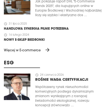
Jak pokazuje raport DHL "E-Commerce
Trends 2025", dla kupujących online w
Europie Środkowej i Wschodniej najbardziej
liczy się szybka i elastyczna dos ...
schedule
31 lipca 2025
HANDLOWA SYNERGIA PILNIE POTRZEBNA
schedule
16 lutego 2024
NOWY E-SKLEP BIEDRONKI
arrow_forward
Więcej w E-commerce
ESG
schedule
24 czerwca 2026
ROŚNIE WAGA CERTYFIKACJI
Współczesny rynek nieruchomości
komercyjnych podlega dynamicznym
zmianom wynikającym z rosnącej
świadomości ekologicznej, rozwoju
koncepcji zrównoważo ...