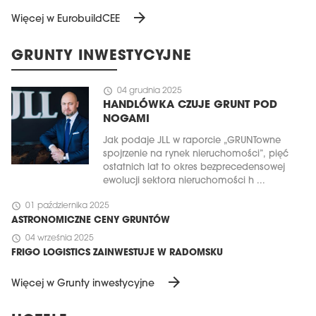
arrow_forward
Więcej w EurobuildCEE
GRUNTY INWESTYCYJNE
schedule
04 grudnia 2025
HANDLÓWKA CZUJE GRUNT POD
NOGAMI
Jak podaje JLL w raporcie „GRUNTowne
spojrzenie na rynek nieruchomości”, pięć
ostatnich lat to okres bezprecedensowej
ewolucji sektora nieruchomości h ...
schedule
01 października 2025
ASTRONOMICZNE CENY GRUNTÓW
schedule
04 września 2025
FRIGO LOGISTICS ZAINWESTUJE W RADOMSKU
arrow_forward
Więcej w Grunty inwestycyjne