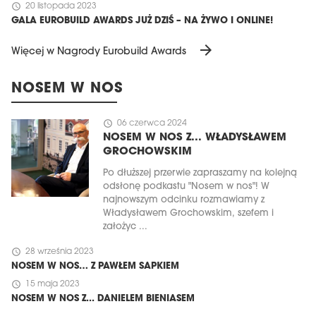
schedule
20 listopada 2023
GALA EUROBUILD AWARDS JUŻ DZIŚ – NA ŻYWO I ONLINE!
arrow_forward
Więcej w Nagrody Eurobuild Awards
NOSEM W NOS
schedule
06 czerwca 2024
NOSEM W NOS Z... WŁADYSŁAWEM
GROCHOWSKIM
Po dłuższej przerwie zapraszamy na kolejną
odsłonę podkastu "Nosem w nos"! W
najnowszym odcinku rozmawiamy z
Władysławem Grochowskim, szefem i
założyc ...
schedule
28 września 2023
NOSEM W NOS… Z PAWŁEM SAPKIEM
schedule
15 maja 2023
NOSEM W NOS Z... DANIELEM BIENIASEM