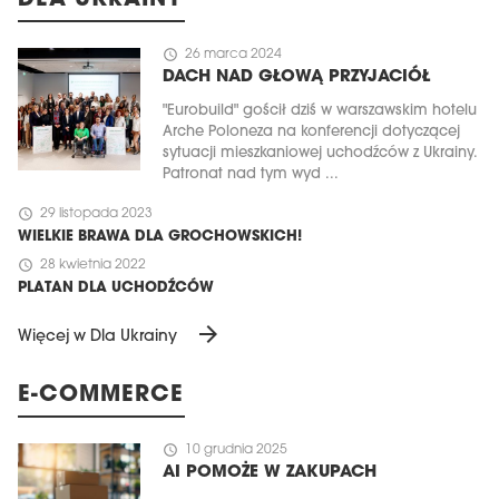
DLA UKRAINY
schedule
26 marca 2024
DACH NAD GŁOWĄ PRZYJACIÓŁ
"Eurobuild" gościł dziś w warszawskim hotelu
Arche Poloneza na konferencji dotyczącej
sytuacji mieszkaniowej uchodźców z Ukrainy.
Patronat nad tym wyd ...
schedule
29 listopada 2023
WIELKIE BRAWA DLA GROCHOWSKICH!
schedule
28 kwietnia 2022
PLATAN DLA UCHODŹCÓW
arrow_forward
Więcej w Dla Ukrainy
E-COMMERCE
schedule
10 grudnia 2025
AI POMOŻE W ZAKUPACH