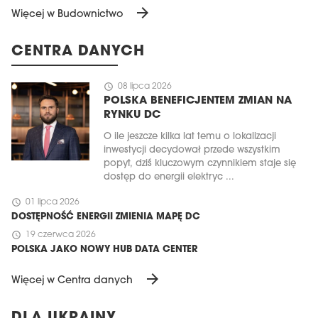
arrow_forward
Więcej w Budownictwo
CENTRA DANYCH
schedule
08 lipca 2026
POLSKA BENEFICJENTEM ZMIAN NA
RYNKU DC
O ile jeszcze kilka lat temu o lokalizacji
inwestycji decydował przede wszystkim
popyt, dziś kluczowym czynnikiem staje się
dostęp do energii elektryc ...
schedule
01 lipca 2026
DOSTĘPNOŚĆ ENERGII ZMIENIA MAPĘ DC
schedule
19 czerwca 2026
POLSKA JAKO NOWY HUB DATA CENTER
arrow_forward
Więcej w Centra danych