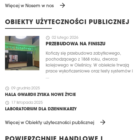
arrow_forward
Więcej w Nosem w nos
OBIEKTY UŻYTECZNOŚCI PUBLICZNEJ
schedule
02 lutego 2026
PRZEBUDOWA NA FINISZU
Kończy się przebudowa zabytkowego,
pochodzącego z 1868 roku, dworca
kolejowego w Oleśnicy. W obiekcie trwają
prace wykończeniowe oraz testy systemów i
...
schedule
09 grudnia 2025
HALA GWARDII ZYSKA NOWE ŻYCIE
schedule
17 listopada 2025
LABORATORIUM DLA DZIENNIKARZY
arrow_forward
Więcej w Obiekty użyteczności publicznej
POWIERZCHNIE HANDLOWE I