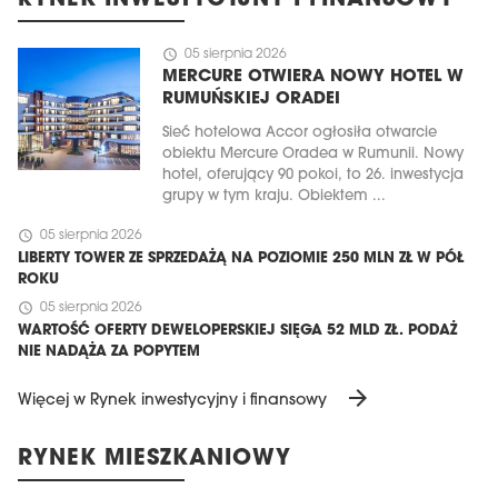
RYNEK INWESTYCYJNY I FINANSOWY
schedule
05 sierpnia 2026
MERCURE OTWIERA NOWY HOTEL W
RUMUŃSKIEJ ORADEI
Sieć hotelowa Accor ogłosiła otwarcie
obiektu Mercure Oradea w Rumunii. Nowy
hotel, oferujący 90 pokoi, to 26. inwestycja
grupy w tym kraju. Obiektem ...
schedule
05 sierpnia 2026
LIBERTY TOWER ZE SPRZEDAŻĄ NA POZIOMIE 250 MLN ZŁ W PÓŁ
ROKU
schedule
05 sierpnia 2026
WARTOŚĆ OFERTY DEWELOPERSKIEJ SIĘGA 52 MLD ZŁ. PODAŻ
NIE NADĄŻA ZA POPYTEM
arrow_forward
Więcej w Rynek inwestycyjny i finansowy
RYNEK MIESZKANIOWY