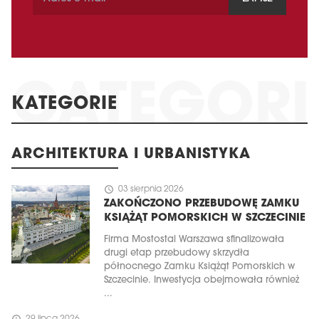
KATEGORIE
ARCHITEKTURA I URBANISTYKA
schedule
03 sierpnia 2026
ZAKOŃCZONO PRZEBUDOWĘ ZAMKU
KSIĄŻĄT POMORSKICH W SZCZECINIE
Firma Mostostal Warszawa sfinalizowała
drugi etap przebudowy skrzydła
północnego Zamku Książąt Pomorskich w
Szczecinie. Inwestycja obejmowała również
...