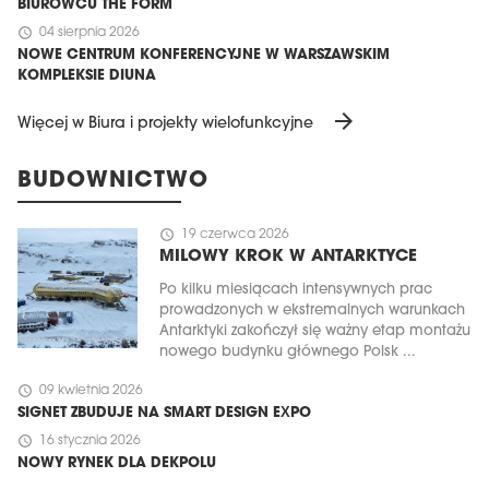
BIUROWCU THE FORM
schedule
04 sierpnia 2026
NOWE CENTRUM KONFERENCYJNE W WARSZAWSKIM
KOMPLEKSIE DIUNA
arrow_forward
Więcej w Biura i projekty wielofunkcyjne
BUDOWNICTWO
schedule
19 czerwca 2026
MILOWY KROK W ANTARKTYCE
Po kilku miesiącach intensywnych prac
prowadzonych w ekstremalnych warunkach
Antarktyki zakończył się ważny etap montażu
nowego budynku głównego Polsk ...
schedule
09 kwietnia 2026
SIGNET ZBUDUJE NA SMART DESIGN EXPO
schedule
16 stycznia 2026
NOWY RYNEK DLA DEKPOLU