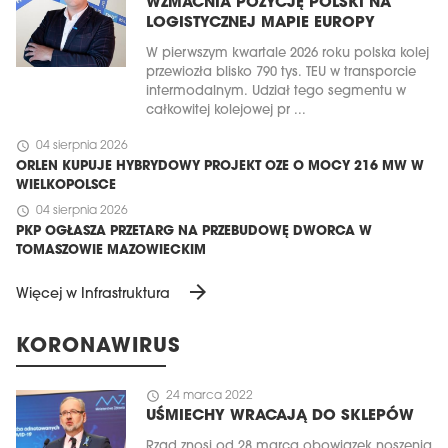
WZMACNIA POZYCJĘ POLSKI NA
LOGISTYCZNEJ MAPIE EUROPY
W pierwszym kwartale 2026 roku polska kolej
przewiozła blisko 790 tys. TEU w transporcie
intermodalnym. Udział tego segmentu w
całkowitej kolejowej pr ...
schedule
04 sierpnia 2026
ORLEN KUPUJE HYBRYDOWY PROJEKT OZE O MOCY 216 MW W
WIELKOPOLSCE
schedule
04 sierpnia 2026
PKP OGŁASZA PRZETARG NA PRZEBUDOWĘ DWORCA W
TOMASZOWIE MAZOWIECKIM
arrow_forward
Więcej w Infrastruktura
KORONAWIRUS
schedule
24 marca 2022
UŚMIECHY WRACAJĄ DO SKLEPÓW
Rząd znosi od 28 marca obowiązek noszenia