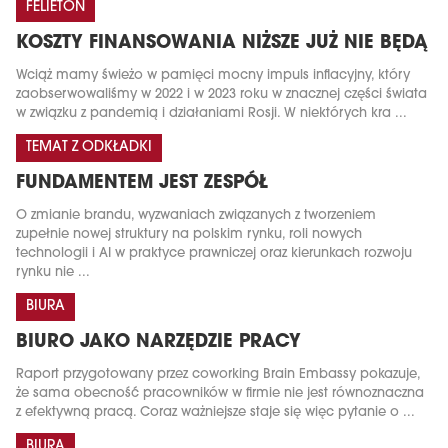
FELIETON
KOSZTY FINANSOWANIA NIŻSZE JUŻ NIE BĘDĄ
Wciąż mamy świeżo w pamięci mocny impuls inflacyjny, który
zaobserwowaliśmy w 2022 i w 2023 roku w znacznej części świata
w związku z pandemią i działaniami Rosji. W niektórych kra ...
TEMAT Z ODKŁADKI
FUNDAMENTEM JEST ZESPÓŁ
O zmianie brandu, wyzwaniach związanych z tworzeniem
zupełnie nowej struktury na polskim rynku, roli nowych
technologii i AI w praktyce prawniczej oraz kierunkach rozwoju
rynku nie ...
BIURA
BIURO JAKO NARZĘDZIE PRACY
Raport przygotowany przez coworking Brain Embassy pokazuje,
że sama obecność pracowników w firmie nie jest równoznaczna
z efektywną pracą. Coraz ważniejsze staje się więc pytanie o ...
BIURA