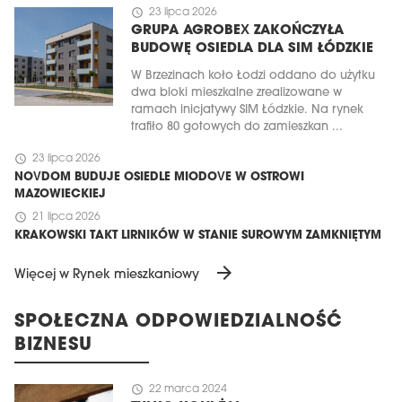
schedule
23 lipca 2026
GRUPA AGROBEX ZAKOŃCZYŁA
BUDOWĘ OSIEDLA DLA SIM ŁÓDZKIE
W Brzezinach koło Łodzi oddano do użytku
dwa bloki mieszkalne zrealizowane w
ramach inicjatywy SIM Łódzkie. Na rynek
trafiło 80 gotowych do zamieszkan ...
schedule
23 lipca 2026
NOVDOM BUDUJE OSIEDLE MIODOVE W OSTROWI
MAZOWIECKIEJ
schedule
21 lipca 2026
KRAKOWSKI TAKT LIRNIKÓW W STANIE SUROWYM ZAMKNIĘTYM
arrow_forward
Więcej w Rynek mieszkaniowy
SPOŁECZNA ODPOWIEDZIALNOŚĆ
BIZNESU
schedule
22 marca 2024