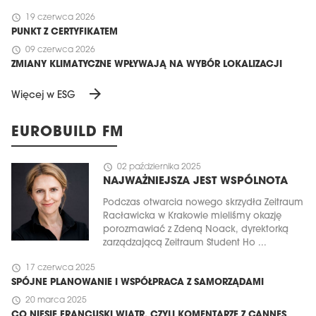
schedule
19 czerwca 2026
PUNKT Z CERTYFIKATEM
schedule
09 czerwca 2026
ZMIANY KLIMATYCZNE WPŁYWAJĄ NA WYBÓR LOKALIZACJI
arrow_forward
Więcej w ESG
EUROBUILD FM
schedule
02 października 2025
NAJWAŻNIEJSZA JEST WSPÓLNOTA
Podczas otwarcia nowego skrzydła Zeitraum
Racławicka w Krakowie mieliśmy okazję
porozmawiać z Zdeną Noack, dyrektorką
zarządzającą Zeitraum Student Ho ...
schedule
17 czerwca 2025
SPÓJNE PLANOWANIE I WSPÓŁPRACA Z SAMORZĄDAMI
schedule
20 marca 2025
CO NIESIE FRANCUSKI WIATR, CZYLI KOMENTARZE Z CANNES