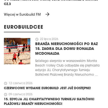
CZ.3
arrow_forward
Więcej w Eurobuild FM
EUROBUILDCEE
schedule
22 lipca 2026
BRANŻA NIERUCHOMOŚCI PO RAZ
15. ZAGRA DLA DOMU RONALDA
MCDONALDA
Szóstego sierpnia w warszawskim Monta
Beach Volley Club odbędzie się piętnasta
edycja JLL Charytatywnego Turnieju
Siatkówki Plażowej Branży Nieruchomo ...
schedule
12 czerwca 2026
CZERWCOWE WYDANIE EUROBUILD JEST JUŻ DOSTĘPNE!
schedule
09 czerwca 2026
15. EDYCJA JLL CHARYTATYWNEGO TURNIEJU SIATKÓWKI
PLAŻOWEJ BRANŻY NIERUCHOMOŚCI