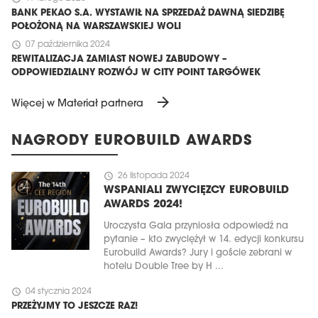
BANK PEKAO S.A. WYSTAWIŁ NA SPRZEDAŻ DAWNĄ SIEDZIBĘ
POŁOŻONĄ NA WARSZAWSKIEJ WOLI
schedule
07 października 2024
REWITALIZACJA ZAMIAST NOWEJ ZABUDOWY –
ODPOWIEDZIALNY ROZWÓJ W CITY POINT TARGÓWEK
arrow_forward
Więcej w Materiał partnera
NAGRODY EUROBUILD AWARDS
schedule
26 listopada 2024
WSPANIALI ZWYCIĘZCY EUROBUILD
AWARDS 2024!
Uroczysta Gala przyniosła odpowiedź na
pytanie – kto zwyciężył w 14. edycji konkursu
Eurobuild Awards? Jury i goście zebrani w
hotelu Double Tree by H ...
schedule
04 stycznia 2024
PRZEŻYJMY TO JESZCZE RAZ!