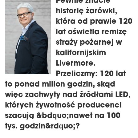
Pewnie znacie
historię żarówki,
która od prawie 120
lat oświetla remizę
straży pożarnej w
kalifornijskim
Livermore.
Przeliczmy: 120 lat
to ponad milion godzin, skąd
więc zachwyty nad źródłami LED,
których żywotność producenci
szacują &bdquo;nawet na 100
tys. godzin&rdquo;?