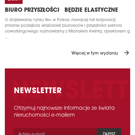
BIURO PRZYSZŁOŚCI BĘDZIE ELASTYCZNE
O dojrzewaniu rynku flex w Polsce, rosnącej roli korporacji,
zmianie podejścia właścicieli biurowców i przyszłości sektora
coworkingowego rozmawiamy z Michałem Kwintą, dyrektorem g
...
arrow_forward
Więcej w tym wydaniu
NEWSLETTER
Otrzymuj najnowsze informacje ze świata
nieruchomości e-mailem
ZAPISZ