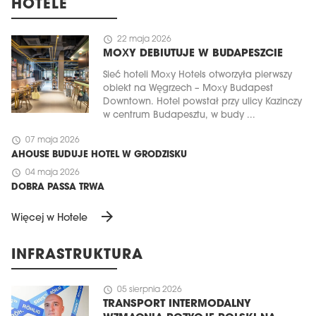
HOTELE
schedule
22 maja 2026
MOXY DEBIUTUJE W BUDAPESZCIE
Sieć hoteli Moxy Hotels otworzyła pierwszy
obiekt na Węgrzech – Moxy Budapest
Downtown. Hotel powstał przy ulicy Kazinczy
w centrum Budapesztu, w budy ...
schedule
07 maja 2026
AHOUSE BUDUJE HOTEL W GRODZISKU
schedule
04 maja 2026
DOBRA PASSA TRWA
arrow_forward
Więcej w Hotele
INFRASTRUKTURA
schedule
05 sierpnia 2026
TRANSPORT INTERMODALNY