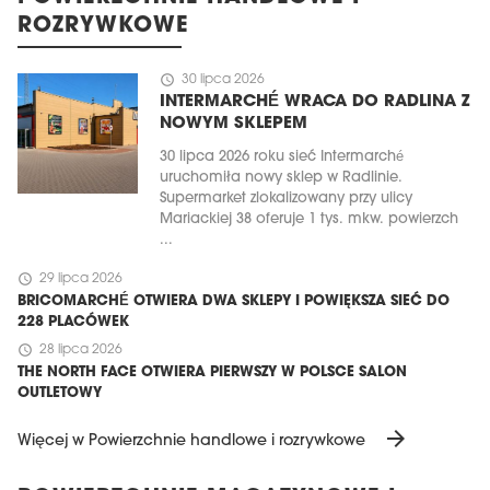
ROZRYWKOWE
schedule
30 lipca 2026
INTERMARCHÉ WRACA DO RADLINA Z
NOWYM SKLEPEM
30 lipca 2026 roku sieć Intermarché
uruchomiła nowy sklep w Radlinie.
Supermarket zlokalizowany przy ulicy
Mariackiej 38 oferuje 1 tys. mkw. powierzch
...
schedule
29 lipca 2026
BRICOMARCHÉ OTWIERA DWA SKLEPY I POWIĘKSZA SIEĆ DO
228 PLACÓWEK
schedule
28 lipca 2026
THE NORTH FACE OTWIERA PIERWSZY W POLSCE SALON
OUTLETOWY
arrow_forward
Więcej w Powierzchnie handlowe i rozrywkowe