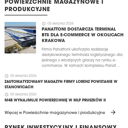
POWIERZCHNIE MAGAZYNOWE I
PRODUKCYJNE
schedule
05 sierpnia 2026
PANATTONI DOSTARCZA TERMINAL
BTS DLA E-COMMERCE W OKOLICACH
KRAKOWA
Firma Panattoni ukończyła realizację
dedykowanego terminala logistycznego dla
jednego z wiodących graczy na rynku e-
commerce. W ramach kompleksu Panat ...
schedule
05 sierpnia 2026
ZAUTOMATYZOWANY MAGAZYN FIRMY LORENZ POWSTANIE W
STANOWICACH
schedule
05 sierpnia 2026
M4B WYNAJMUJE POWIERZCHNIĘ W MLP PRUSZKÓW II
arrow_forward
Więcej w Powierzchnie magazynowe i produkcyjne