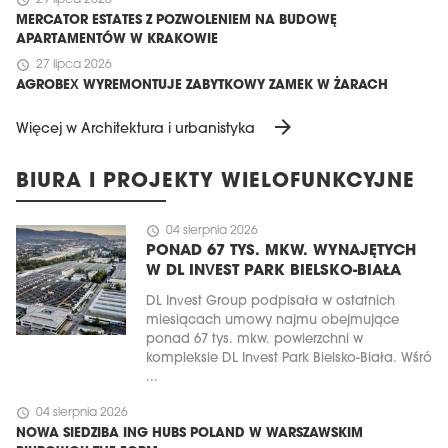
schedule
29 lipca 2026
MERCATOR ESTATES Z POZWOLENIEM NA BUDOWĘ
APARTAMENTÓW W KRAKOWIE
schedule
27 lipca 2026
AGROBEX WYREMONTUJE ZABYTKOWY ZAMEK W ŻARACH
arrow_forward
Więcej w Architektura i urbanistyka
BIURA I PROJEKTY WIELOFUNKCYJNE
schedule
04 sierpnia 2026
PONAD 67 TYS. MKW. WYNAJĘTYCH
W DL INVEST PARK BIELSKO-BIAŁA
DL Invest Group podpisała w ostatnich
miesiącach umowy najmu obejmujące
ponad 67 tys. mkw. powierzchni w
kompleksie DL Invest Park Bielsko-Biała. Wśró
...
schedule
04 sierpnia 2026
NOWA SIEDZIBA ING HUBS POLAND W WARSZAWSKIM