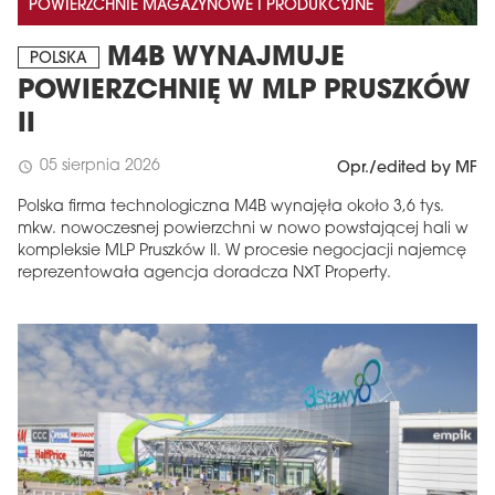
POWIERZCHNIE MAGAZYNOWE I PRODUKCYJNE
M4B WYNAJMUJE
POLSKA
POWIERZCHNIĘ W MLP PRUSZKÓW
II
05 sierpnia 2026
schedule
Opr./edited by MF
Polska firma technologiczna M4B wynajęła około 3,6 tys.
mkw. nowoczesnej powierzchni w nowo powstającej hali w
kompleksie MLP Pruszków II. W procesie negocjacji najemcę
reprezentowała agencja doradcza NXT Property.