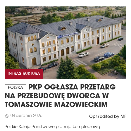
INFRASTRUKTURA
PKP OGŁASZA PRZETARG
POLSKA
NA PRZEBUDOWĘ DWORCA W
TOMASZOWIE MAZOWIECKIM
04 sierpnia 2026
schedule
Opr./edited by MF
Polskie Koleje Państwowe planują kompleksową