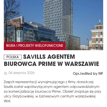
BIURA I PROJEKTY WIELOFUNKCYJNE
SAVILLS AGENTEM
POLSKA
BIUROWCA PRIME W WARSZAWIE
04 sierpnia 2026
schedule
Opr./edited by MF
Zespół reprezentacji wynajmującego z firmy doradczej
Savills został współwyłącznym agentem odpowiedzialnym
za komercjalizację biurowca Prime. Obiekt znajduje się przy
ulicy Grzybowskiej, w biznesowym centrum warszawskiej
Woli.