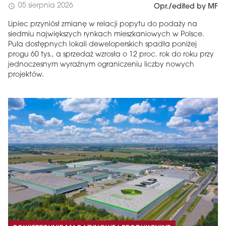
05 sierpnia 2026
schedule
Opr./edited by MF
Lipiec przyniósł zmianę w relacji popytu do podaży na
siedmiu największych rynkach mieszkaniowych w Polsce.
Pula dostępnych lokali deweloperskich spadła poniżej
progu 60 tys., a sprzedaż wzrosła o 12 proc. rok do roku przy
jednoczesnym wyraźnym ograniczeniu liczby nowych
projektów.