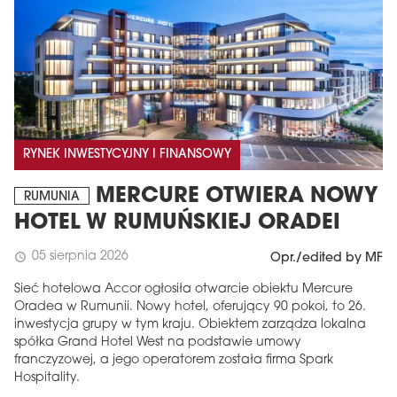
RYNEK INWESTYCYJNY I FINANSOWY
MERCURE OTWIERA NOWY
RUMUNIA
HOTEL W RUMUŃSKIEJ ORADEI
05 sierpnia 2026
schedule
Opr./edited by MF
Sieć hotelowa Accor ogłosiła otwarcie obiektu Mercure
Oradea w Rumunii. Nowy hotel, oferujący 90 pokoi, to 26.
inwestycja grupy w tym kraju. Obiektem zarządza lokalna
spółka Grand Hotel West na podstawie umowy
franczyzowej, a jego operatorem została firma Spark
Hospitality.