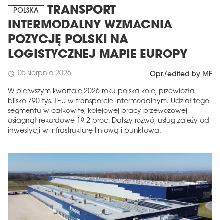
TRANSPORT
POLSKA
INTERMODALNY WZMACNIA
POZYCJĘ POLSKI NA
LOGISTYCZNEJ MAPIE EUROPY
05 sierpnia 2026
schedule
Opr./edited by MF
W pierwszym kwartale 2026 roku polska kolej przewiozła
blisko 790 tys. TEU w transporcie intermodalnym. Udział tego
segmentu w całkowitej kolejowej pracy przewozowej
osiągnął rekordowe 19,2 proc. Dalszy rozwój usług zależy od
inwestycji w infrastrukturę liniową i punktową.