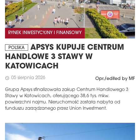
RYNEK INWESTYCYJNY I FINANSOWY
APSYS KUPUJE CENTRUM
POLSKA
HANDLOWE 3 STAWY W
KATOWICACH
05 sierpnia 2026
schedule
Opr./edited by MF
Grupa Apsys sfinalizowała zakup Centrum Handlowego 3
Stawy w Katowicach, oferującego 38,6 tys. mkw.
powierzchni najmu. Nieruchomość została nabyta od
funduszu zarządzanego przez Union Investment.