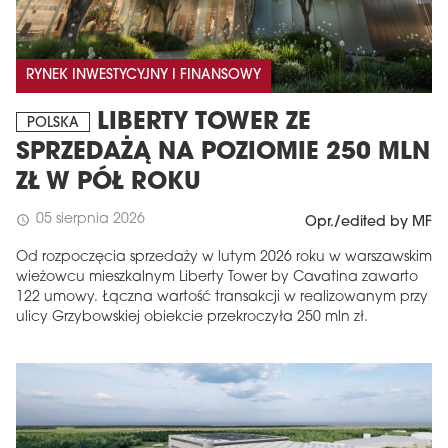
RYNEK INWESTYCYJNY I FINANSOWY
LIBERTY TOWER ZE
POLSKA
SPRZEDAŻĄ NA POZIOMIE 250 MLN
ZŁ W PÓŁ ROKU
05 sierpnia 2026
schedule
Opr./edited by MF
Od rozpoczęcia sprzedaży w lutym 2026 roku w warszawskim
wieżowcu mieszkalnym Liberty Tower by Cavatina zawarto
122 umowy. Łączna wartość transakcji w realizowanym przy
ulicy Grzybowskiej obiekcie przekroczyła 250 mln zł.