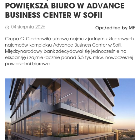
POWIĘKSZA BIURO W ADVANCE
BUSINESS CENTER W SOFII
04 sierpnia 2026
schedule
Opr./edited by MF
Grupa GTC odnowiła umowę najmu z jednym z kluczowych
najemców kompleksu Advance Business Center w Sofii.
Międzynarodowy bank zdecydował się jednocześnie na
ekspansję i zajmie łącznie ponad 5,5 tys. mkw. nowoczesnej
powierzchni biurowej.