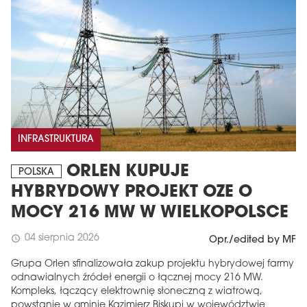
INFRASTRUKTURA
ORLEN KUPUJE
POLSKA
HYBRYDOWY PROJEKT OZE O
MOCY 216 MW W WIELKOPOLSCE
04 sierpnia 2026
schedule
Opr./edited by MF
Grupa Orlen sfinalizowała zakup projektu hybrydowej farmy
odnawialnych źródeł energii o łącznej mocy 216 MW.
Kompleks, łączący elektrownię słoneczną z wiatrową,
powstanie w gminie Kazimierz Biskupi w województwie