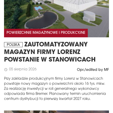
POWIERZCHNIE MAGAZYNOWE I PRODUKCYJNE
ZAUTOMATYZOWANY
POLSKA
MAGAZYN FIRMY LORENZ
POWSTANIE W STANOWICACH
05 sierpnia 2026
schedule
Opr./edited by MF
Przy zakładzie produkcyjnym firmy Lorenz w Stanowicach
powstaje nowy magazyn o powierzchni około 16 tys. mkw.
Za realizację inwestycji w roli generalnego wykonawcy
odpowiada firma Bremer. Planowany termin uruchomienia
centrum dystrybucji to pierwszy kwartał 2027 roku.