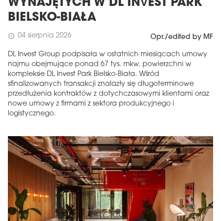
WYNAJĘTYCH W DL INVEST PARK
BIELSKO-BIAŁA
04 sierpnia 2026
schedule
Opr./edited by MF
DL Invest Group podpisała w ostatnich miesiącach umowy
najmu obejmujące ponad 67 tys. mkw. powierzchni w
kompleksie DL Invest Park Bielsko-Biała. Wśród
sfinalizowanych transakcji znalazły się długoterminowe
przedłużenia kontraktów z dotychczasowymi klientami oraz
nowe umowy z firmami z sektora produkcyjnego i
logistycznego.