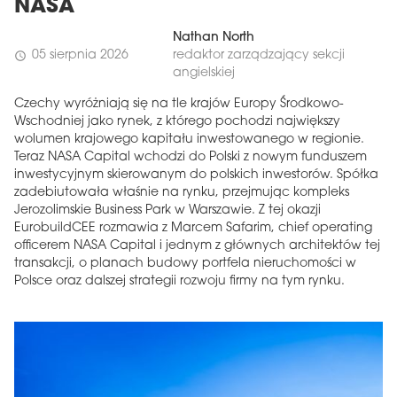
NASA
Nathan North
05 sierpnia 2026
redaktor zarządzający sekcji
schedule
angielskiej
Czechy wyróżniają się na tle krajów Europy Środkowo-
Wschodniej jako rynek, z którego pochodzi największy
wolumen krajowego kapitału inwestowanego w regionie.
Teraz NASA Capital wchodzi do Polski z nowym funduszem
inwestycyjnym skierowanym do polskich inwestorów. Spółka
zadebiutowała właśnie na rynku, przejmując kompleks
Jerozolimskie Business Park w Warszawie. Z tej okazji
EurobuildCEE rozmawia z Marcem Safarim, chief operating
officerem NASA Capital i jednym z głównych architektów tej
transakcji, o planach budowy portfela nieruchomości w
Polsce oraz dalszej strategii rozwoju firmy na tym rynku.