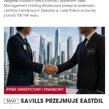
Węgierski inwestor nieruchomości Appeninn Asset
Management Holding sfinalizował przejęcie jedenastu
centrów handlowych Dekada w całej Polsce za kwotę
ponad 100 mln euro.
RYNEK INWESTYCYJNY I FINANSOWY
SAVILLS PRZEJMUJE EASTDIL
ŚWIAT