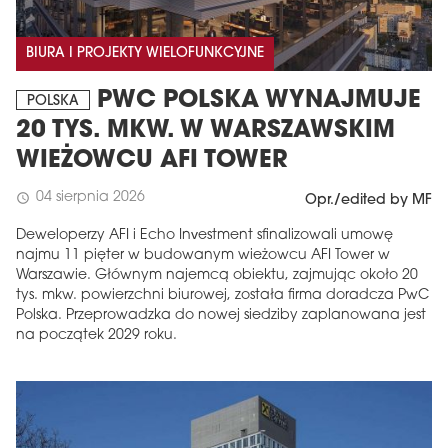
BIURA I PROJEKTY WIELOFUNKCYJNE
PWC POLSKA WYNAJMUJE
POLSKA
20 TYS. MKW. W WARSZAWSKIM
WIEŻOWCU AFI TOWER
04 sierpnia 2026
schedule
Opr./edited by MF
Deweloperzy AFI i Echo Investment sfinalizowali umowę
najmu 11 pięter w budowanym wieżowcu AFI Tower w
Warszawie. Głównym najemcą obiektu, zajmując około 20
tys. mkw. powierzchni biurowej, została firma doradcza PwC
Polska. Przeprowadzka do nowej siedziby zaplanowana jest
na początek 2029 roku.