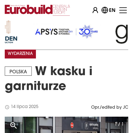
EN
WYDARZENIA
W kasku i
POLSKA
garniturze
schedule
14 lipca 2025
Opr./edited by JC
1 / 1