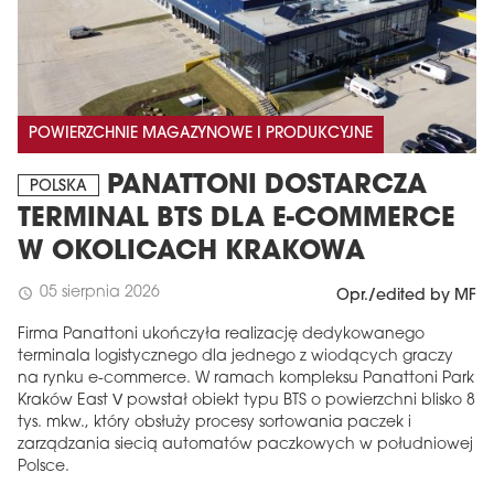
POWIERZCHNIE MAGAZYNOWE I PRODUKCYJNE
PANATTONI DOSTARCZA
POLSKA
TERMINAL BTS DLA E-COMMERCE
W OKOLICACH KRAKOWA
05 sierpnia 2026
schedule
Opr./edited by MF
Firma Panattoni ukończyła realizację dedykowanego
terminala logistycznego dla jednego z wiodących graczy
na rynku e-commerce. W ramach kompleksu Panattoni Park
Kraków East V powstał obiekt typu BTS o powierzchni blisko 8
tys. mkw., który obsłuży procesy sortowania paczek i
zarządzania siecią automatów paczkowych w południowej
Polsce.