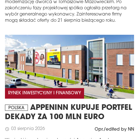
modernizację dworca w Tomaszowie Mazowieckim. Po
zakończeniu fazy projektowej spółka ogłosiła przetarg na
wybór generalnego wykonawcy. Zainteresowane firmy
mogą składać oferty do 21 sierpnia bieżącego roku.
RYNEK INWESTYCYJNY I FINANSOWY
APPENINN KUPUJE PORTFEL
POLSKA
DEKADY ZA 100 MLN EURO
03 sierpnia 2026
schedule
Opr./edited by NN