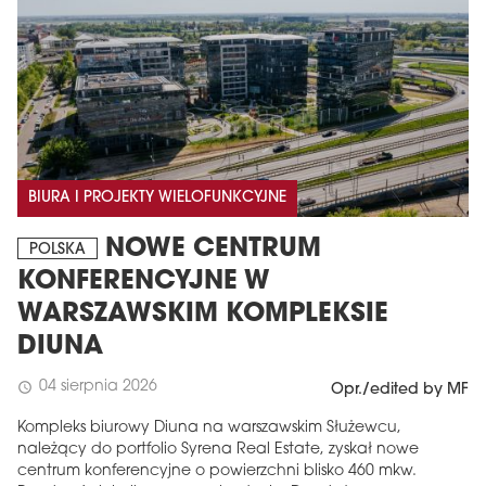
BIURA I PROJEKTY WIELOFUNKCYJNE
NOWE CENTRUM
POLSKA
KONFERENCYJNE W
WARSZAWSKIM KOMPLEKSIE
DIUNA
04 sierpnia 2026
schedule
Opr./edited by MF
Kompleks biurowy Diuna na warszawskim Służewcu,
należący do portfolio Syrena Real Estate, zyskał nowe
centrum konferencyjne o powierzchni blisko 460 mkw.