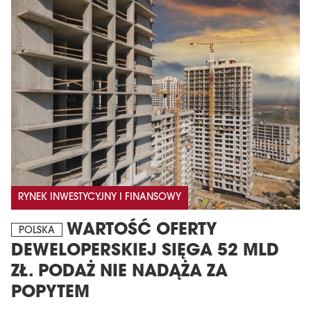
MAGAZYN
Wydanie 6 (308)
RYNEK INWESTYCYJNY I FINANSOWY
CZERWIEC 2026
arrow_forward
WARTOŚĆ OFERTY
POLSKA
Więcej w tym wydaniu
DEWELOPERSKIEJ SIĘGA 52 MLD
Zamów teraz!
ZŁ. PODAŻ NIE NADĄŻA ZA
POPYTEM