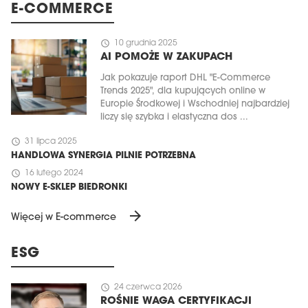
E-COMMERCE
schedule
10 grudnia 2025
AI POMOŻE W ZAKUPACH
Jak pokazuje raport DHL "E-Commerce
Trends 2025", dla kupujących online w
Europie Środkowej i Wschodniej najbardziej
liczy się szybka i elastyczna dos ...
schedule
31 lipca 2025
HANDLOWA SYNERGIA PILNIE POTRZEBNA
schedule
16 lutego 2024
NOWY E-SKLEP BIEDRONKI
arrow_forward
Więcej w E-commerce
ESG
schedule
24 czerwca 2026
ROŚNIE WAGA CERTYFIKACJI