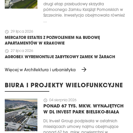
drugi etap przebudowy skrzydła
północnego Zamku Książąt Pomorskich w
Szczecinie. Inwestycja obejmowała również
...
schedule
29 lipca 2026
MERCATOR ESTATES Z POZWOLENIEM NA BUDOWĘ
APARTAMENTÓW W KRAKOWIE
schedule
27 lipca 2026
AGROBEX WYREMONTUJE ZABYTKOWY ZAMEK W ŻARACH
arrow_forward
Więcej w Architektura i urbanistyka
BIURA I PROJEKTY WIELOFUNKCYJNE
schedule
04 sierpnia 2026
PONAD 67 TYS. MKW. WYNAJĘTYCH
W DL INVEST PARK BIELSKO-BIAŁA
DL Invest Group podpisała w ostatnich
miesiącach umowy najmu obejmujące
ponad 67 tys. mkw. powierzchni w