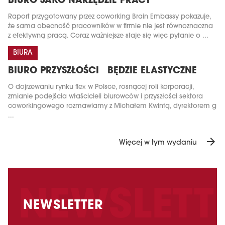
BIURO JAKO NARZĘDZIE PRACY
Raport przygotowany przez coworking Brain Embassy pokazuje,
że sama obecność pracowników w firmie nie jest równoznaczna
z efektywną pracą. Coraz ważniejsze staje się więc pytanie o ...
BIURA
BIURO PRZYSZŁOŚCI BĘDZIE ELASTYCZNE
O dojrzewaniu rynku flex w Polsce, rosnącej roli korporacji,
zmianie podejścia właścicieli biurowców i przyszłości sektora
coworkingowego rozmawiamy z Michałem Kwintą, dyrektorem g
...
arrow_forward
Więcej w tym wydaniu
NEWSLETTER