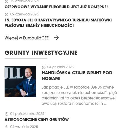
schedule
12 czerwca 2026
CZERWCOWE WYDANIE EUROBUILD JEST JUŻ DOSTĘPNE!
schedule
09 czerwca 2026
15. EDYCJA JLL CHARYTATYWNEGO TURNIEJU SIATKÓWKI
PLAŻOWEJ BRANŻY NIERUCHOMOŚCI
arrow_forward
Więcej w EurobuildCEE
GRUNTY INWESTYCYJNE
schedule
04 grudnia 2025
HANDLÓWKA CZUJE GRUNT POD
NOGAMI
Jak podaje JLL w raporcie „GRUNTowne
spojrzenie na rynek nieruchomości”, pięć
ostatnich lat to okres bezprecedensowej
ewolucji sektora nieruchomości h ...
schedule
01 października 2025
ASTRONOMICZNE CENY GRUNTÓW
schedule
04 września 2025