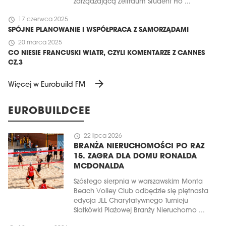
zarządzającą Zeitraum Student Ho ...
schedule
17 czerwca 2025
SPÓJNE PLANOWANIE I WSPÓŁPRACA Z SAMORZĄDAMI
schedule
20 marca 2025
CO NIESIE FRANCUSKI WIATR, CZYLI KOMENTARZE Z CANNES
CZ.3
arrow_forward
Więcej w Eurobuild FM
EUROBUILDCEE
schedule
22 lipca 2026
BRANŻA NIERUCHOMOŚCI PO RAZ
15. ZAGRA DLA DOMU RONALDA
MCDONALDA
Szóstego sierpnia w warszawskim Monta
Beach Volley Club odbędzie się piętnasta
edycja JLL Charytatywnego Turnieju
Siatkówki Plażowej Branży Nieruchomo ...