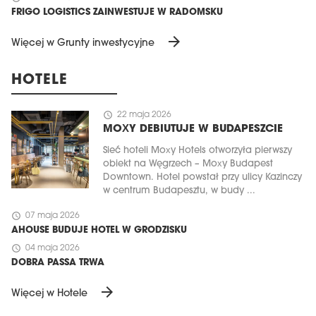
FRIGO LOGISTICS ZAINWESTUJE W RADOMSKU
arrow_forward
Więcej w Grunty inwestycyjne
HOTELE
schedule
22 maja 2026
MOXY DEBIUTUJE W BUDAPESZCIE
Sieć hoteli Moxy Hotels otworzyła pierwszy
obiekt na Węgrzech – Moxy Budapest
Downtown. Hotel powstał przy ulicy Kazinczy
w centrum Budapesztu, w budy ...
schedule
07 maja 2026
AHOUSE BUDUJE HOTEL W GRODZISKU
schedule
04 maja 2026
DOBRA PASSA TRWA
arrow_forward
Więcej w Hotele