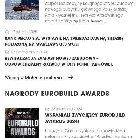
Zespół realizacyjny kolejnego etapu budowy
nowego budynku głównego Polskiej Stacji
Antarktycznej im. Henryka Arctowskiego
dotarł na Wyspę Króla Jerzeg ...
schedule
17 lutego 2025
BANK PEKAO S.A. WYSTAWIŁ NA SPRZEDAŻ DAWNĄ SIEDZIBĘ
POŁOŻONĄ NA WARSZAWSKIEJ WOLI
schedule
07 października 2024
REWITALIZACJA ZAMIAST NOWEJ ZABUDOWY –
ODPOWIEDZIALNY ROZWÓJ W CITY POINT TARGÓWEK
arrow_forward
Więcej w Materiał partnera
NAGRODY EUROBUILD AWARDS
schedule
26 listopada 2024
WSPANIALI ZWYCIĘZCY EUROBUILD
AWARDS 2024!
Uroczysta Gala przyniosła odpowiedź na
pytanie – kto zwyciężył w 14. edycji konkursu