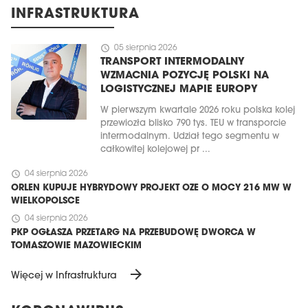
INFRASTRUKTURA
schedule
05 sierpnia 2026
TRANSPORT INTERMODALNY
WZMACNIA POZYCJĘ POLSKI NA
LOGISTYCZNEJ MAPIE EUROPY
W pierwszym kwartale 2026 roku polska kolej
przewiozła blisko 790 tys. TEU w transporcie
intermodalnym. Udział tego segmentu w
całkowitej kolejowej pr ...
schedule
04 sierpnia 2026
ORLEN KUPUJE HYBRYDOWY PROJEKT OZE O MOCY 216 MW W
WIELKOPOLSCE
schedule
04 sierpnia 2026
PKP OGŁASZA PRZETARG NA PRZEBUDOWĘ DWORCA W
TOMASZOWIE MAZOWIECKIM
arrow_forward
Więcej w Infrastruktura