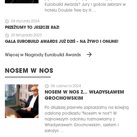
Eurobuild Awards? Jury i goście zebrani w
hotelu Double Tree by H ...
schedule
04 stycznia 2024
PRZEŻYJMY TO JESZCZE RAZ!
schedule
20 listopada 2023
GALA EUROBUILD AWARDS JUŻ DZIŚ – NA ŻYWO I ONLINE!
arrow_forward
Więcej w Nagrody Eurobuild Awards
NOSEM W NOS
schedule
06 czerwca 2024
NOSEM W NOS Z... WŁADYSŁAWEM
GROCHOWSKIM
Po dłuższej przerwie zapraszamy na kolejną
odsłonę podkastu "Nosem w nos"! W
najnowszym odcinku rozmawiamy z
Władysławem Grochowskim, szefem i
założyc ...