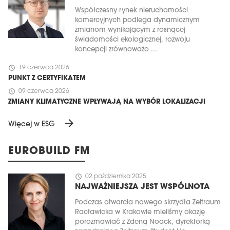
Współczesny rynek nieruchomości
komercyjnych podlega dynamicznym
zmianom wynikającym z rosnącej
świadomości ekologicznej, rozwoju
koncepcji zrównoważo ...
schedule
19 czerwca 2026
PUNKT Z CERTYFIKATEM
schedule
09 czerwca 2026
ZMIANY KLIMATYCZNE WPŁYWAJĄ NA WYBÓR LOKALIZACJI
arrow_forward
Więcej w ESG
EUROBUILD FM
schedule
02 października 2025
NAJWAŻNIEJSZA JEST WSPÓLNOTA
Podczas otwarcia nowego skrzydła Zeitraum
Racławicka w Krakowie mieliśmy okazję
porozmawiać z Zdeną Noack, dyrektorką