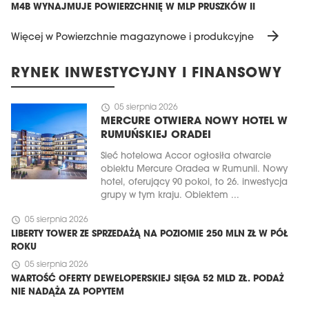
M4B WYNAJMUJE POWIERZCHNIĘ W MLP PRUSZKÓW II
arrow_forward
Więcej w Powierzchnie magazynowe i produkcyjne
RYNEK INWESTYCYJNY I FINANSOWY
schedule
05 sierpnia 2026
MERCURE OTWIERA NOWY HOTEL W
RUMUŃSKIEJ ORADEI
Sieć hotelowa Accor ogłosiła otwarcie
obiektu Mercure Oradea w Rumunii. Nowy
hotel, oferujący 90 pokoi, to 26. inwestycja
grupy w tym kraju. Obiektem ...
schedule
05 sierpnia 2026
LIBERTY TOWER ZE SPRZEDAŻĄ NA POZIOMIE 250 MLN ZŁ W PÓŁ
ROKU
schedule
05 sierpnia 2026
WARTOŚĆ OFERTY DEWELOPERSKIEJ SIĘGA 52 MLD ZŁ. PODAŻ
NIE NADĄŻA ZA POPYTEM