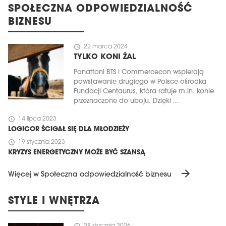
SPOŁECZNA ODPOWIEDZIALNOŚĆ
BIZNESU
schedule
22 marca 2024
TYLKO KONI ŻAL
Panattoni BTS i Commercecon wspierają
powstawanie drugiego w Polsce ośrodka
Fundacji Centaurus, która ratuje m.in. konie
przeznaczone do uboju. Dzięki ...
schedule
14 lipca 2023
LOGICOR ŚCIGAŁ SIĘ DLA MŁODZIEŻY
schedule
19 stycznia 2023
KRYZYS ENERGETYCZNY MOŻE BYĆ SZANSĄ
arrow_forward
Więcej w Społeczna odpowiedzialność biznesu
STYLE I WNĘTRZA