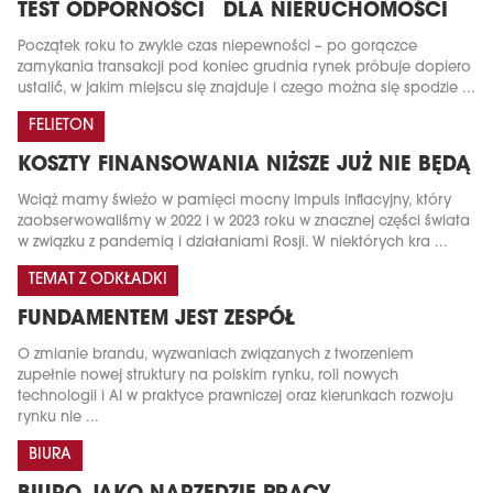
TEST ODPORNOŚCI DLA NIERUCHOMOŚCI
Początek roku to zwykle czas niepewności – po gorączce
zamykania transakcji pod koniec grudnia rynek próbuje dopiero
ustalić, w jakim miejscu się znajduje i czego można się spodzie ...
FELIETON
KOSZTY FINANSOWANIA NIŻSZE JUŻ NIE BĘDĄ
Wciąż mamy świeżo w pamięci mocny impuls inflacyjny, który
zaobserwowaliśmy w 2022 i w 2023 roku w znacznej części świata
w związku z pandemią i działaniami Rosji. W niektórych kra ...
TEMAT Z ODKŁADKI
FUNDAMENTEM JEST ZESPÓŁ
O zmianie brandu, wyzwaniach związanych z tworzeniem
zupełnie nowej struktury na polskim rynku, roli nowych
technologii i AI w praktyce prawniczej oraz kierunkach rozwoju
rynku nie ...
BIURA