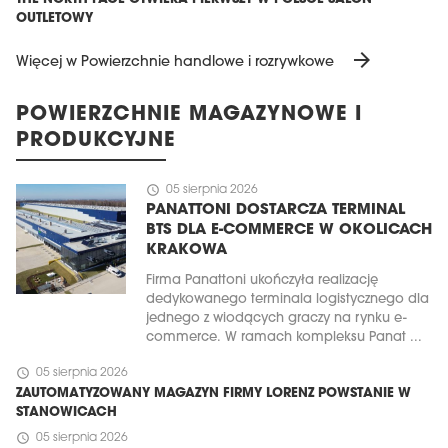
OUTLETOWY
arrow_forward
Więcej w Powierzchnie handlowe i rozrywkowe
POWIERZCHNIE MAGAZYNOWE I
PRODUKCYJNE
schedule
05 sierpnia 2026
PANATTONI DOSTARCZA TERMINAL
BTS DLA E-COMMERCE W OKOLICACH
KRAKOWA
Firma Panattoni ukończyła realizację
dedykowanego terminala logistycznego dla
jednego z wiodących graczy na rynku e-
commerce. W ramach kompleksu Panat ...
schedule
05 sierpnia 2026
ZAUTOMATYZOWANY MAGAZYN FIRMY LORENZ POWSTANIE W
STANOWICACH
schedule
05 sierpnia 2026