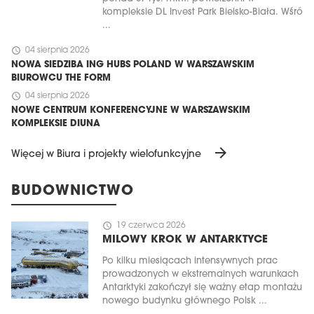
kompleksie DL Invest Park Bielsko-Biała. Wśró
...
schedule
04 sierpnia 2026
NOWA SIEDZIBA ING HUBS POLAND W WARSZAWSKIM
BIUROWCU THE FORM
schedule
04 sierpnia 2026
NOWE CENTRUM KONFERENCYJNE W WARSZAWSKIM
KOMPLEKSIE DIUNA
arrow_forward
Więcej w Biura i projekty wielofunkcyjne
BUDOWNICTWO
schedule
19 czerwca 2026
MILOWY KROK W ANTARKTYCE
Po kilku miesiącach intensywnych prac
prowadzonych w ekstremalnych warunkach
Antarktyki zakończył się ważny etap montażu
nowego budynku głównego Polsk ...