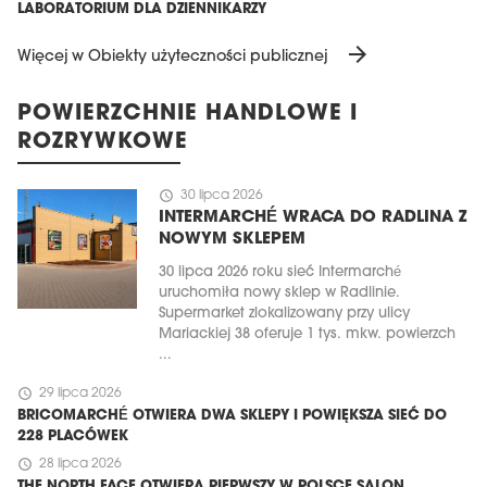
LABORATORIUM DLA DZIENNIKARZY
arrow_forward
Więcej w Obiekty użyteczności publicznej
POWIERZCHNIE HANDLOWE I
ROZRYWKOWE
schedule
30 lipca 2026
INTERMARCHÉ WRACA DO RADLINA Z
NOWYM SKLEPEM
30 lipca 2026 roku sieć Intermarché
uruchomiła nowy sklep w Radlinie.
Supermarket zlokalizowany przy ulicy
Mariackiej 38 oferuje 1 tys. mkw. powierzch
...
schedule
29 lipca 2026
BRICOMARCHÉ OTWIERA DWA SKLEPY I POWIĘKSZA SIEĆ DO
228 PLACÓWEK
schedule
28 lipca 2026
THE NORTH FACE OTWIERA PIERWSZY W POLSCE SALON