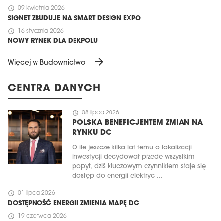
schedule
09 kwietnia 2026
SIGNET ZBUDUJE NA SMART DESIGN EXPO
schedule
16 stycznia 2026
NOWY RYNEK DLA DEKPOLU
arrow_forward
Więcej w Budownictwo
CENTRA DANYCH
schedule
08 lipca 2026
POLSKA BENEFICJENTEM ZMIAN NA
RYNKU DC
O ile jeszcze kilka lat temu o lokalizacji
inwestycji decydował przede wszystkim
popyt, dziś kluczowym czynnikiem staje się
dostęp do energii elektryc ...
schedule
01 lipca 2026
DOSTĘPNOŚĆ ENERGII ZMIENIA MAPĘ DC
schedule
19 czerwca 2026