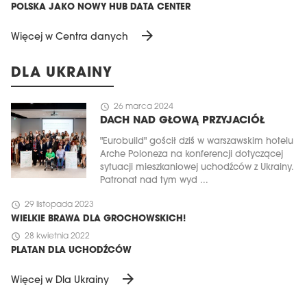
POLSKA JAKO NOWY HUB DATA CENTER
arrow_forward
Więcej w Centra danych
DLA UKRAINY
schedule
26 marca 2024
DACH NAD GŁOWĄ PRZYJACIÓŁ
"Eurobuild" gościł dziś w warszawskim hotelu
Arche Poloneza na konferencji dotyczącej
sytuacji mieszkaniowej uchodźców z Ukrainy.
Patronat nad tym wyd ...
schedule
29 listopada 2023
WIELKIE BRAWA DLA GROCHOWSKICH!
schedule
28 kwietnia 2022
PLATAN DLA UCHODŹCÓW
arrow_forward
Więcej w Dla Ukrainy