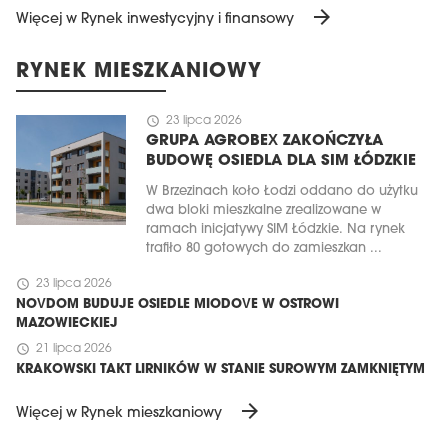
arrow_forward
Więcej w Rynek inwestycyjny i finansowy
RYNEK MIESZKANIOWY
schedule
23 lipca 2026
GRUPA AGROBEX ZAKOŃCZYŁA
BUDOWĘ OSIEDLA DLA SIM ŁÓDZKIE
W Brzezinach koło Łodzi oddano do użytku
dwa bloki mieszkalne zrealizowane w
ramach inicjatywy SIM Łódzkie. Na rynek
trafiło 80 gotowych do zamieszkan ...
schedule
23 lipca 2026
NOVDOM BUDUJE OSIEDLE MIODOVE W OSTROWI
MAZOWIECKIEJ
schedule
21 lipca 2026
KRAKOWSKI TAKT LIRNIKÓW W STANIE SUROWYM ZAMKNIĘTYM
arrow_forward
Więcej w Rynek mieszkaniowy