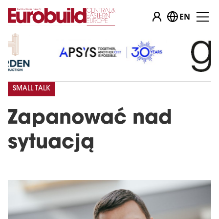
EN
SMALL TALK
Zapanować nad
sytuacją