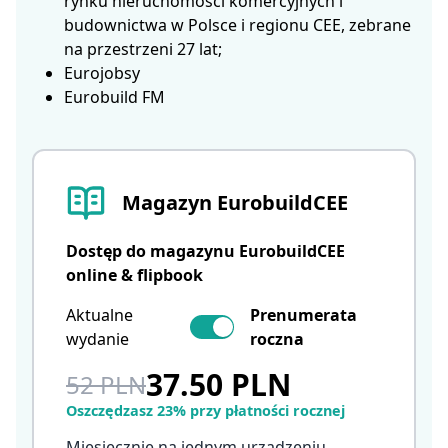
rynku nieruchomości komercyjnych i
budownictwa w Polsce i regionu CEE, zebrane
na przestrzeni 27 lat;
Eurojobsy
Eurobuild FM
Magazyn EurobuildCEE
Dostęp do magazynu EurobuildCEE
online & flipbook
Aktualne
Prenumerata
wydanie
roczna
37.50 PLN
52 PLN
Oszczędzasz 23% przy płatności rocznej
Miesięcznie na jednym urządzeniu.