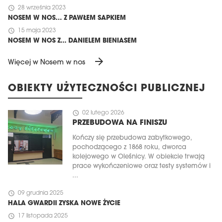
schedule
28 września 2023
NOSEM W NOS… Z PAWŁEM SAPKIEM
schedule
15 maja 2023
NOSEM W NOS Z... DANIELEM BIENIASEM
arrow_forward
Więcej w Nosem w nos
OBIEKTY UŻYTECZNOŚCI PUBLICZNEJ
schedule
02 lutego 2026
PRZEBUDOWA NA FINISZU
Kończy się przebudowa zabytkowego,
pochodzącego z 1868 roku, dworca
kolejowego w Oleśnicy. W obiekcie trwają
prace wykończeniowe oraz testy systemów i
...
schedule
09 grudnia 2025
HALA GWARDII ZYSKA NOWE ŻYCIE
schedule
17 listopada 2025