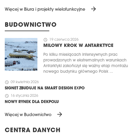
arrow_forward
Więcej w Biura i projekty wielofunkcyjne
BUDOWNICTWO
schedule
19 czerwca 2026
MILOWY KROK W ANTARKTYCE
Po kilku miesiącach intensywnych prac
prowadzonych w ekstremalnych warunkach
Antarktyki zakończył się ważny etap montażu
nowego budynku głównego Polsk ...
schedule
09 kwietnia 2026
SIGNET ZBUDUJE NA SMART DESIGN EXPO
schedule
16 stycznia 2026
NOWY RYNEK DLA DEKPOLU
arrow_forward
Więcej w Budownictwo
CENTRA DANYCH