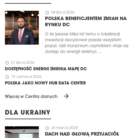
schedule
08 lipca 2026
POLSKA BENEFICJENTEM ZMIAN NA
RYNKU DC
O ile jeszcze kilka lat temu o lokalizacji
inwestycji decydował przede wszystkim
popyt, dziś kluczowym czynnikiem staje się
dostęp do energii elektryc ...
schedule
01 lipca 2026
DOSTĘPNOŚĆ ENERGII ZMIENIA MAPĘ DC
schedule
19 czerwca 2026
POLSKA JAKO NOWY HUB DATA CENTER
arrow_forward
Więcej w Centra danych
DLA UKRAINY
schedule
26 marca 2024
DACH NAD GŁOWĄ PRZYJACIÓŁ