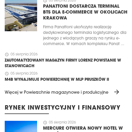
schedule
05 sierpnia 2026
PANATTONI DOSTARCZA TERMINAL
BTS DLA E-COMMERCE W OKOLICACH
KRAKOWA
Firma Panattoni ukończyła realizację
dedykowanego terminala logistycznego dla
jednego z wiodących graczy na rynku e-
commerce. W ramach kompleksu Panat ...
schedule
05 sierpnia 2026
ZAUTOMATYZOWANY MAGAZYN FIRMY LORENZ POWSTANIE W
STANOWICACH
schedule
05 sierpnia 2026
M4B WYNAJMUJE POWIERZCHNIĘ W MLP PRUSZKÓW II
arrow_forward
Więcej w Powierzchnie magazynowe i produkcyjne
RYNEK INWESTYCYJNY I FINANSOWY
schedule
05 sierpnia 2026
MERCURE OTWIERA NOWY HOTEL W