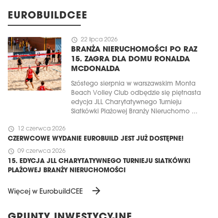
EUROBUILDCEE
schedule
22 lipca 2026
BRANŻA NIERUCHOMOŚCI PO RAZ
15. ZAGRA DLA DOMU RONALDA
MCDONALDA
Szóstego sierpnia w warszawskim Monta
Beach Volley Club odbędzie się piętnasta
edycja JLL Charytatywnego Turnieju
Siatkówki Plażowej Branży Nieruchomo ...
schedule
12 czerwca 2026
CZERWCOWE WYDANIE EUROBUILD JEST JUŻ DOSTĘPNE!
schedule
09 czerwca 2026
15. EDYCJA JLL CHARYTATYWNEGO TURNIEJU SIATKÓWKI
PLAŻOWEJ BRANŻY NIERUCHOMOŚCI
arrow_forward
Więcej w EurobuildCEE
GRUNTY INWESTYCYJNE