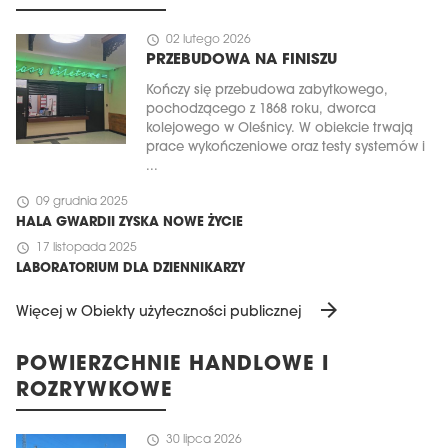
schedule
02 lutego 2026
PRZEBUDOWA NA FINISZU
Kończy się przebudowa zabytkowego,
pochodzącego z 1868 roku, dworca
kolejowego w Oleśnicy. W obiekcie trwają
prace wykończeniowe oraz testy systemów i
...
schedule
09 grudnia 2025
HALA GWARDII ZYSKA NOWE ŻYCIE
schedule
17 listopada 2025
LABORATORIUM DLA DZIENNIKARZY
arrow_forward
Więcej w Obiekty użyteczności publicznej
POWIERZCHNIE HANDLOWE I
ROZRYWKOWE
schedule
30 lipca 2026