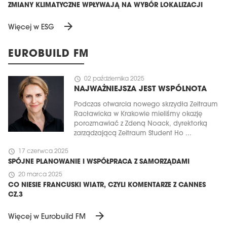
ZMIANY KLIMATYCZNE WPŁYWAJĄ NA WYBÓR LOKALIZACJI
arrow_forward
Więcej w ESG
EUROBUILD FM
schedule
02 października 2025
NAJWAŻNIEJSZA JEST WSPÓLNOTA
Podczas otwarcia nowego skrzydła Zeitraum
Racławicka w Krakowie mieliśmy okazję
porozmawiać z Zdeną Noack, dyrektorką
zarządzającą Zeitraum Student Ho ...
schedule
17 czerwca 2025
SPÓJNE PLANOWANIE I WSPÓŁPRACA Z SAMORZĄDAMI
schedule
20 marca 2025
CO NIESIE FRANCUSKI WIATR, CZYLI KOMENTARZE Z CANNES
CZ.3
arrow_forward
Więcej w Eurobuild FM