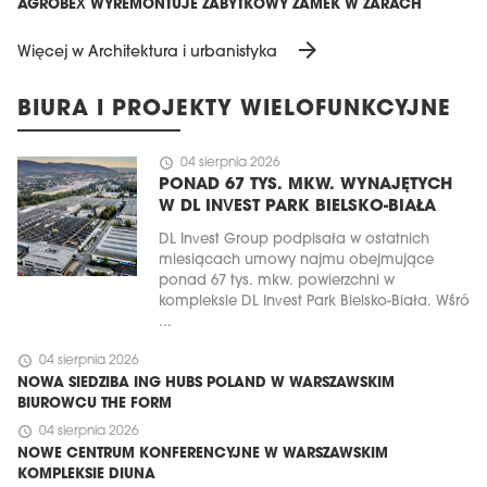
AGROBEX WYREMONTUJE ZABYTKOWY ZAMEK W ŻARACH
arrow_forward
Więcej w Architektura i urbanistyka
BIURA I PROJEKTY WIELOFUNKCYJNE
schedule
04 sierpnia 2026
PONAD 67 TYS. MKW. WYNAJĘTYCH
W DL INVEST PARK BIELSKO-BIAŁA
DL Invest Group podpisała w ostatnich
miesiącach umowy najmu obejmujące
ponad 67 tys. mkw. powierzchni w
kompleksie DL Invest Park Bielsko-Biała. Wśró
...
schedule
04 sierpnia 2026
NOWA SIEDZIBA ING HUBS POLAND W WARSZAWSKIM
BIUROWCU THE FORM
schedule
04 sierpnia 2026
NOWE CENTRUM KONFERENCYJNE W WARSZAWSKIM
KOMPLEKSIE DIUNA