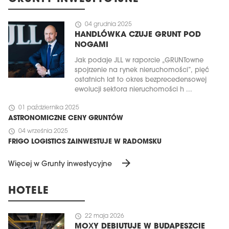
schedule
04 grudnia 2025
HANDLÓWKA CZUJE GRUNT POD
NOGAMI
Jak podaje JLL w raporcie „GRUNTowne
spojrzenie na rynek nieruchomości”, pięć
ostatnich lat to okres bezprecedensowej
ewolucji sektora nieruchomości h ...
schedule
01 października 2025
ASTRONOMICZNE CENY GRUNTÓW
schedule
04 września 2025
FRIGO LOGISTICS ZAINWESTUJE W RADOMSKU
arrow_forward
Więcej w Grunty inwestycyjne
HOTELE
schedule
22 maja 2026
MOXY DEBIUTUJE W BUDAPESZCIE