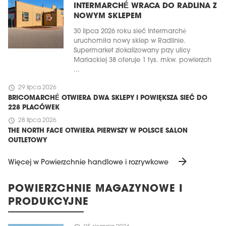
INTERMARCHÉ WRACA DO RADLINA Z
NOWYM SKLEPEM
30 lipca 2026 roku sieć Intermarché
uruchomiła nowy sklep w Radlinie.
Supermarket zlokalizowany przy ulicy
Mariackiej 38 oferuje 1 tys. mkw. powierzch
...
schedule
29 lipca 2026
BRICOMARCHÉ OTWIERA DWA SKLEPY I POWIĘKSZA SIEĆ DO
228 PLACÓWEK
schedule
28 lipca 2026
THE NORTH FACE OTWIERA PIERWSZY W POLSCE SALON
OUTLETOWY
arrow_forward
Więcej w Powierzchnie handlowe i rozrywkowe
POWIERZCHNIE MAGAZYNOWE I
PRODUKCYJNE