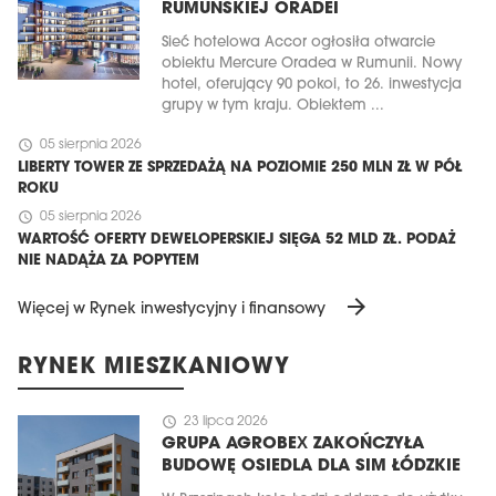
RUMUŃSKIEJ ORADEI
Sieć hotelowa Accor ogłosiła otwarcie
obiektu Mercure Oradea w Rumunii. Nowy
hotel, oferujący 90 pokoi, to 26. inwestycja
grupy w tym kraju. Obiektem ...
schedule
05 sierpnia 2026
LIBERTY TOWER ZE SPRZEDAŻĄ NA POZIOMIE 250 MLN ZŁ W PÓŁ
ROKU
schedule
05 sierpnia 2026
WARTOŚĆ OFERTY DEWELOPERSKIEJ SIĘGA 52 MLD ZŁ. PODAŻ
NIE NADĄŻA ZA POPYTEM
arrow_forward
Więcej w Rynek inwestycyjny i finansowy
RYNEK MIESZKANIOWY
schedule
23 lipca 2026
GRUPA AGROBEX ZAKOŃCZYŁA
BUDOWĘ OSIEDLA DLA SIM ŁÓDZKIE