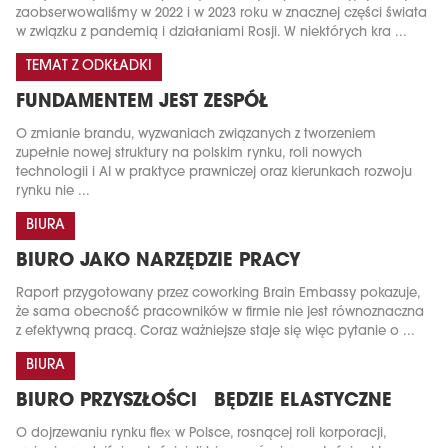
zaobserwowaliśmy w 2022 i w 2023 roku w znacznej części świata
w związku z pandemią i działaniami Rosji. W niektórych kra ...
TEMAT Z ODKŁADKI
FUNDAMENTEM JEST ZESPÓŁ
O zmianie brandu, wyzwaniach związanych z tworzeniem
zupełnie nowej struktury na polskim rynku, roli nowych
technologii i AI w praktyce prawniczej oraz kierunkach rozwoju
rynku nie ...
BIURA
BIURO JAKO NARZĘDZIE PRACY
Raport przygotowany przez coworking Brain Embassy pokazuje,
że sama obecność pracowników w firmie nie jest równoznaczna
z efektywną pracą. Coraz ważniejsze staje się więc pytanie o ...
BIURA
BIURO PRZYSZŁOŚCI BĘDZIE ELASTYCZNE
O dojrzewaniu rynku flex w Polsce, rosnącej roli korporacji,