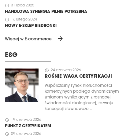
schedule
31 lipca 2025
HANDLOWA SYNERGIA PILNIE POTRZEBNA
schedule
16 lutego 2024
NOWY E-SKLEP BIEDRONKI
arrow_forward
Więcej w E-commerce
ESG
schedule
24 czerwca 2026
ROŚNIE WAGA CERTYFIKACJI
Współczesny rynek nieruchomości
komercyjnych podlega dynamicznym
zmianom wynikającym z rosnącej
świadomości ekologicznej, rozwoju
koncepcji zrównoważo ...
schedule
19 czerwca 2026
PUNKT Z CERTYFIKATEM
schedule
09 czerwca 2026