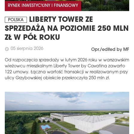
RYNEK INWESTYCYJNY I FINANSOWY
LIBERTY TOWER ZE
POLSKA
SPRZEDAŻĄ NA POZIOMIE 250 MLN
ZŁ W PÓŁ ROKU
05 sierpnia 2026
schedule
Opr./edited by MF
Od rozpoczęcia sprzedaży w lutym 2026 roku w warszawskim
wieżowcu mieszkalnym Liberty Tower by Cavatina zawarto
122 umowy. Łączna wartość transakcji w realizowanym przy
ulicy Grzybowskiej obiekcie przekroczyła 250 mln zł.