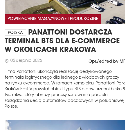
POWIERZCHNIE MAGAZYNOWE I PRODUKCYJNE
PANATTONI DOSTARCZA
POLSKA
TERMINAL BTS DLA E-COMMERCE
W OKOLICACH KRAKOWA
05 sierpnia 2026
schedule
Opr./edited by MF
Firma Panattoni ukończyła realizację dedykowanego
terminala logistycznego dla jednego z wiodących graczy
na rynku e-commerce. W ramach kompleksu Panattoni Park
Kraków East V powstał obiekt typu BTS o powierzchni blisko 8
tys. mkw., który obsłuży procesy sortowania paczek i
zarządzania siecią automatów paczkowych w południowej
Polsce.