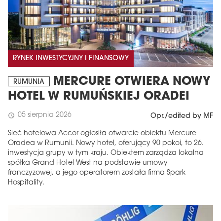
RYNEK INWESTYCYJNY I FINANSOWY
MERCURE OTWIERA NOWY
RUMUNIA
HOTEL W RUMUŃSKIEJ ORADEI
05 sierpnia 2026
schedule
Opr./edited by MF
Sieć hotelowa Accor ogłosiła otwarcie obiektu Mercure
Oradea w Rumunii. Nowy hotel, oferujący 90 pokoi, to 26.
inwestycja grupy w tym kraju. Obiektem zarządza lokalna
spółka Grand Hotel West na podstawie umowy
franczyzowej, a jego operatorem została firma Spark
Hospitality.