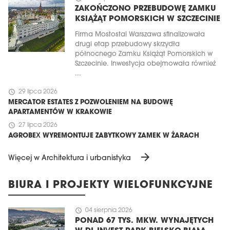
ZAKOŃCZONO PRZEBUDOWĘ ZAMKU
KSIĄŻĄT POMORSKICH W SZCZECINIE
Firma Mostostal Warszawa sfinalizowała
drugi etap przebudowy skrzydła
północnego Zamku Książąt Pomorskich w
Szczecinie. Inwestycja obejmowała również
...
schedule
29 lipca 2026
MERCATOR ESTATES Z POZWOLENIEM NA BUDOWĘ
APARTAMENTÓW W KRAKOWIE
schedule
27 lipca 2026
AGROBEX WYREMONTUJE ZABYTKOWY ZAMEK W ŻARACH
arrow_forward
Więcej w Architektura i urbanistyka
BIURA I PROJEKTY WIELOFUNKCYJNE
schedule
04 sierpnia 2026
PONAD 67 TYS. MKW. WYNAJĘTYCH