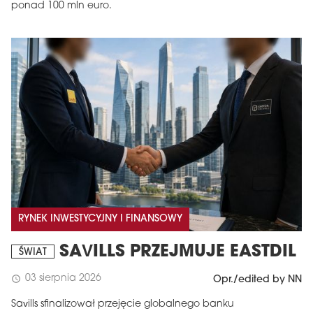
ponad 100 mln euro.
RYNEK INWESTYCYJNY I FINANSOWY
SAVILLS PRZEJMUJE EASTDIL
ŚWIAT
03 sierpnia 2026
schedule
Opr./edited by NN
Savills sfinalizował przejęcie globalnego banku