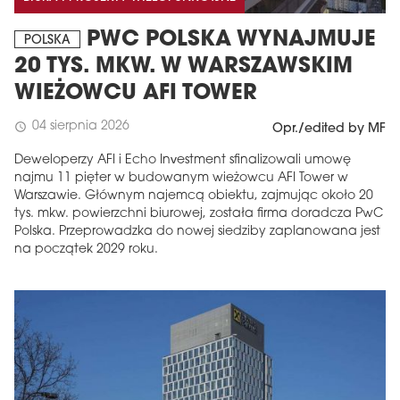
PWC POLSKA WYNAJMUJE
POLSKA
20 TYS. MKW. W WARSZAWSKIM
WIEŻOWCU AFI TOWER
04 sierpnia 2026
schedule
Opr./edited by MF
Deweloperzy AFI i Echo Investment sfinalizowali umowę
najmu 11 pięter w budowanym wieżowcu AFI Tower w
Warszawie. Głównym najemcą obiektu, zajmując około 20
tys. mkw. powierzchni biurowej, została firma doradcza PwC
Polska. Przeprowadzka do nowej siedziby zaplanowana jest
na początek 2029 roku.