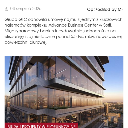
04 sierpnia 2026
schedule
Opr./edited by MF
Grupa GTC odnowiła umowę najmu z jednym z kluczowych
najemców kompleksu Advance Business Center w Sofii.
Międzynarodowy bank zdecydował się jednocześnie na
ekspansję i zajmie łącznie ponad 5,5 tys. mkw. nowoczesnej
powierzchni biurowej.
BIURA I PROJEKTY WIELOFUNKCYJNE