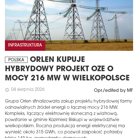
INFRASTRUKTURA
ORLEN KUPUJE
POLSKA
HYBRYDOWY PROJEKT OZE O
MAGAZYN
MOCY 216 MW W WIELKOPOLSCE
Wydanie 6 (308)
04 sierpnia 2026
schedule
Opr./edited by MF
CZERWIEC 2026
Grupa Orlen sfinalizowała zakup projektu hybrydowej farmy
arrow_forward
Więcej w tym wydaniu
odnawialnych źródeł energii o łącznej mocy 216 MW.
Zamów teraz!
Kompleks, łączący elektrownię słoneczną z wiatrową,
powstanie w gminie Kazimierz Biskupi w województwie
wielkopolskim. Roczna produkcja energii elektrycznej ma
wynieść około 315 GWh, co pozwoli zaspokoić potrzeby