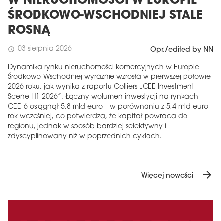
W NIERUCHOMOŚCI W EUROPIE
ŚRODKOWO-WSCHODNIEJ STALE
ROSNĄ
03 sierpnia 2026
schedule
Opr./edited by NN
Dynamika rynku nieruchomości komercyjnych w Europie
Środkowo-Wschodniej wyraźnie wzrosła w pierwszej połowie
2026 roku, jak wynika z raportu Colliers „CEE Investment
Scene H1 2026”. Łączny wolumen inwestycji na rynkach
CEE-6 osiągnął 5,8 mld euro – w porównaniu z 5,4 mld euro
rok wcześniej, co potwierdza, że ​​kapitał powraca do
regionu, jednak w sposób bardziej selektywny i
zdyscyplinowany niż w poprzednich cyklach.
arrow_forward
Więcej nowości