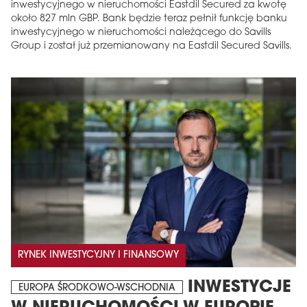
inwestycyjnego w nieruchomości Eastdil Secured za kwotę
około 827 mln GBP. Bank będzie teraz pełnił funkcję banku
inwestycyjnego w nieruchomości należącego do Savills
Group i został już przemianowany na Eastdil Secured Savills.
RYNEK INWESTYCYJNY I FINANSOWY
INWESTYCJE
EUROPA ŚRODKOWO-WSCHODNIA