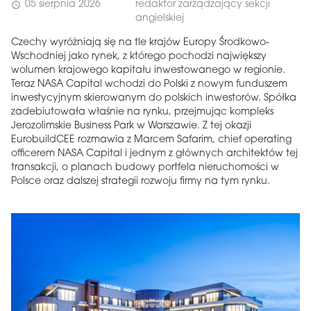
05 sierpnia 2026
redaktor zarządzający sekcji
schedule
angielskiej
Czechy wyróżniają się na tle krajów Europy Środkowo-
Wschodniej jako rynek, z którego pochodzi największy
wolumen krajowego kapitału inwestowanego w regionie.
Teraz NASA Capital wchodzi do Polski z nowym funduszem
inwestycyjnym skierowanym do polskich inwestorów. Spółka
zadebiutowała właśnie na rynku, przejmując kompleks
Jerozolimskie Business Park w Warszawie. Z tej okazji
EurobuildCEE rozmawia z Marcem Safarim, chief operating
officerem NASA Capital i jednym z głównych architektów tej
transakcji, o planach budowy portfela nieruchomości w
Polsce oraz dalszej strategii rozwoju firmy na tym rynku.