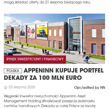
mogą składać oferty do 21 sierpnia bieżącego roku.
RYNEK INWESTYCYJNY I FINANSOWY
APPENINN KUPUJE PORTFEL
POLSKA
DEKADY ZA 100 MLN EURO
03 sierpnia 2026
schedule
Opr./edited by NN
Węgierski inwestor nieruchomości Appeninn Asset
Management Holding sfinalizował przejęcie jedenastu
centrów handlowych Dekada w całej Polsce za kwotę