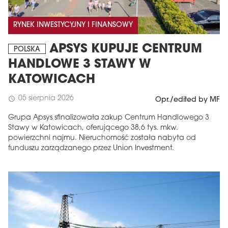
RYNEK INWESTYCYJNY I FINANSOWY
APSYS KUPUJE CENTRUM
POLSKA
HANDLOWE 3 STAWY W
KATOWICACH
05 sierpnia 2026
schedule
Opr./edited by MF
Grupa Apsys sfinalizowała zakup Centrum Handlowego 3
Stawy w Katowicach, oferującego 38,6 tys. mkw.
powierzchni najmu. Nieruchomość została nabyta od
funduszu zarządzanego przez Union Investment.