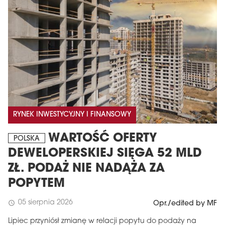
RYNEK INWESTYCYJNY I FINANSOWY
WARTOŚĆ OFERTY
POLSKA
DEWELOPERSKIEJ SIĘGA 52 MLD
ZŁ. PODAŻ NIE NADĄŻA ZA
POPYTEM
05 sierpnia 2026
schedule
Opr./edited by MF
Lipiec przyniósł zmianę w relacji popytu do podaży na