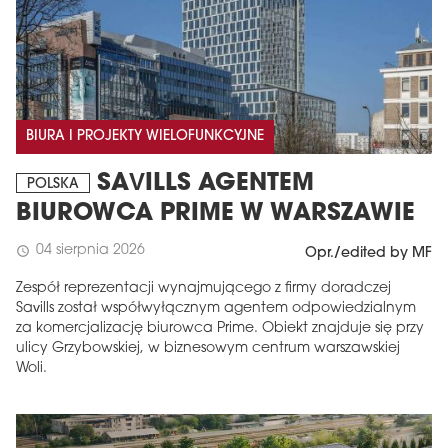
BIURA I PROJEKTY WIELOFUNKCYJNE
SAVILLS AGENTEM
POLSKA
BIUROWCA PRIME W WARSZAWIE
04 sierpnia 2026
schedule
Opr./edited by MF
Zespół reprezentacji wynajmującego z firmy doradczej
Savills został współwyłącznym agentem odpowiedzialnym
za komercjalizację biurowca Prime. Obiekt znajduje się przy
ulicy Grzybowskiej, w biznesowym centrum warszawskiej
Woli.