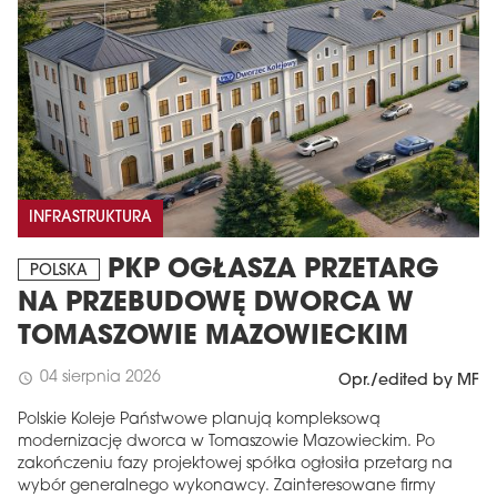
INFRASTRUKTURA
PKP OGŁASZA PRZETARG
POLSKA
NA PRZEBUDOWĘ DWORCA W
TOMASZOWIE MAZOWIECKIM
04 sierpnia 2026
schedule
Opr./edited by MF
Polskie Koleje Państwowe planują kompleksową
modernizację dworca w Tomaszowie Mazowieckim. Po
zakończeniu fazy projektowej spółka ogłosiła przetarg na
wybór generalnego wykonawcy. Zainteresowane firmy