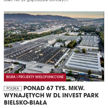
blisko 143 tys. gospodarstw domowych.
BIURA I PROJEKTY WIELOFUNKCYJNE
PONAD 67 TYS. MKW.
POLSKA
WYNAJĘTYCH W DL INVEST PARK
BIELSKO-BIAŁA