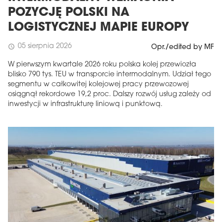
POZYCJĘ POLSKI NA
LOGISTYCZNEJ MAPIE EUROPY
05 sierpnia 2026
schedule
Opr./edited by MF
W pierwszym kwartale 2026 roku polska kolej przewiozła
blisko 790 tys. TEU w transporcie intermodalnym. Udział tego
segmentu w całkowitej kolejowej pracy przewozowej
osiągnął rekordowe 19,2 proc. Dalszy rozwój usług zależy od
inwestycji w infrastrukturę liniową i punktową.