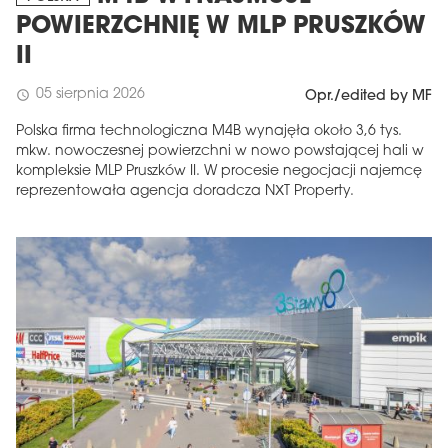
POWIERZCHNIĘ W MLP PRUSZKÓW
II
05 sierpnia 2026
schedule
Opr./edited by MF
Polska firma technologiczna M4B wynajęła około 3,6 tys.
mkw. nowoczesnej powierzchni w nowo powstającej hali w
kompleksie MLP Pruszków II. W procesie negocjacji najemcę
reprezentowała agencja doradcza NXT Property.