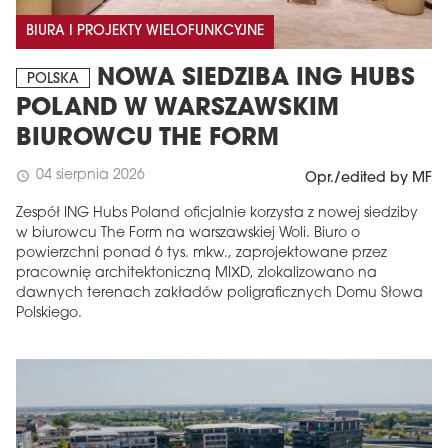
BIURA I PROJEKTY WIELOFUNKCYJNE
NOWA SIEDZIBA ING HUBS
POLSKA
POLAND W WARSZAWSKIM
BIUROWCU THE FORM
04 sierpnia 2026
schedule
Opr./edited by MF
Zespół ING Hubs Poland oficjalnie korzysta z nowej siedziby
w biurowcu The Form na warszawskiej Woli. Biuro o
powierzchni ponad 6 tys. mkw., zaprojektowane przez
pracownię architektoniczną MIXD, zlokalizowano na
dawnych terenach zakładów poligraficznych Domu Słowa
Polskiego.