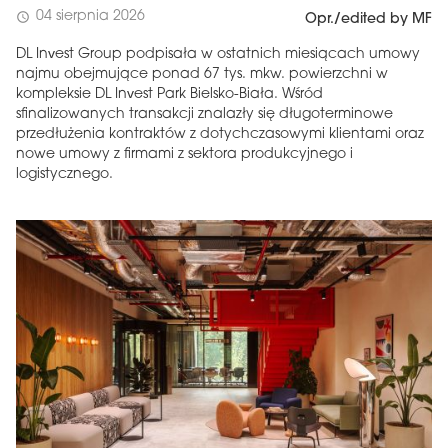
04 sierpnia 2026
schedule
Opr./edited by MF
DL Invest Group podpisała w ostatnich miesiącach umowy
najmu obejmujące ponad 67 tys. mkw. powierzchni w
kompleksie DL Invest Park Bielsko-Biała. Wśród
sfinalizowanych transakcji znalazły się długoterminowe
przedłużenia kontraktów z dotychczasowymi klientami oraz
nowe umowy z firmami z sektora produkcyjnego i
logistycznego.