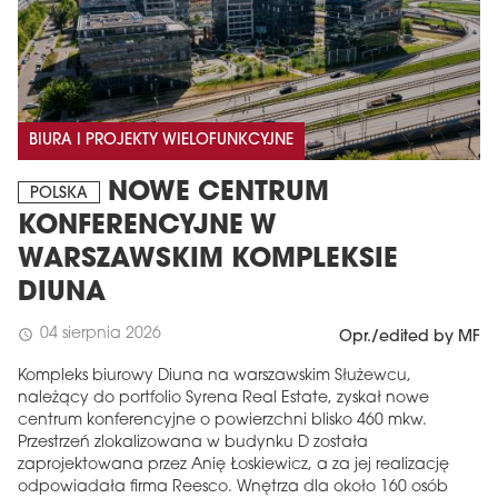
BIURA I PROJEKTY WIELOFUNKCYJNE
NOWE CENTRUM
POLSKA
KONFERENCYJNE W
WARSZAWSKIM KOMPLEKSIE
DIUNA
04 sierpnia 2026
schedule
Opr./edited by MF
Kompleks biurowy Diuna na warszawskim Służewcu,
należący do portfolio Syrena Real Estate, zyskał nowe
centrum konferencyjne o powierzchni blisko 460 mkw.
Przestrzeń zlokalizowana w budynku D została
zaprojektowana przez Anię Łoskiewicz, a za jej realizację
odpowiadała firma Reesco. Wnętrza dla około 160 osób