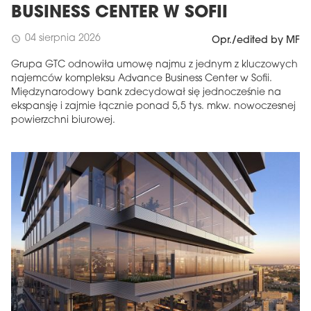
BUSINESS CENTER W SOFII
04 sierpnia 2026
schedule
Opr./edited by MF
Grupa GTC odnowiła umowę najmu z jednym z kluczowych
najemców kompleksu Advance Business Center w Sofii.
Międzynarodowy bank zdecydował się jednocześnie na
ekspansję i zajmie łącznie ponad 5,5 tys. mkw. nowoczesnej
powierzchni biurowej.