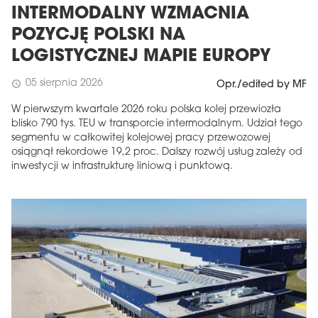
INTERMODALNY WZMACNIA
POZYCJĘ POLSKI NA
LOGISTYCZNEJ MAPIE EUROPY
05 sierpnia 2026
schedule
Opr./edited by MF
W pierwszym kwartale 2026 roku polska kolej przewiozła
blisko 790 tys. TEU w transporcie intermodalnym. Udział tego
segmentu w całkowitej kolejowej pracy przewozowej
osiągnął rekordowe 19,2 proc. Dalszy rozwój usług zależy od
inwestycji w infrastrukturę liniową i punktową.