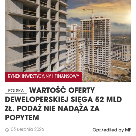
RYNEK INWESTYCYJNY I FINANSOWY
WARTOŚĆ OFERTY
POLSKA
DEWELOPERSKIEJ SIĘGA 52 MLD
ZŁ. PODAŻ NIE NADĄŻA ZA
POPYTEM
05 sierpnia 2026
schedule
Opr./edited by MF