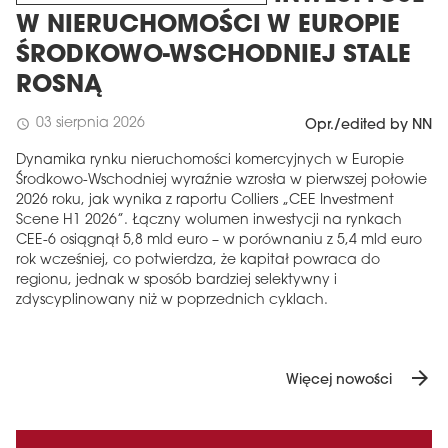
W NIERUCHOMOŚCI W EUROPIE
ŚRODKOWO-WSCHODNIEJ STALE
ROSNĄ
03 sierpnia 2026
schedule
Opr./edited by NN
Dynamika rynku nieruchomości komercyjnych w Europie
Środkowo-Wschodniej wyraźnie wzrosła w pierwszej połowie
2026 roku, jak wynika z raportu Colliers „CEE Investment
Scene H1 2026”. Łączny wolumen inwestycji na rynkach
CEE-6 osiągnął 5,8 mld euro – w porównaniu z 5,4 mld euro
rok wcześniej, co potwierdza, że ​​kapitał powraca do
regionu, jednak w sposób bardziej selektywny i
zdyscyplinowany niż w poprzednich cyklach.
arrow_forward
Więcej nowości