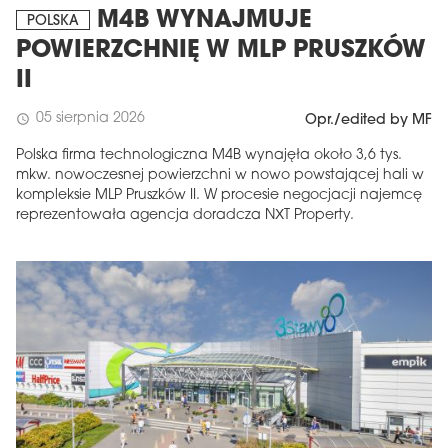
M4B WYNAJMUJE
POLSKA
POWIERZCHNIĘ W MLP PRUSZKÓW
II
05 sierpnia 2026
schedule
Opr./edited by MF
Polska firma technologiczna M4B wynajęła około 3,6 tys.
mkw. nowoczesnej powierzchni w nowo powstającej hali w
kompleksie MLP Pruszków II. W procesie negocjacji najemcę
reprezentowała agencja doradcza NXT Property.