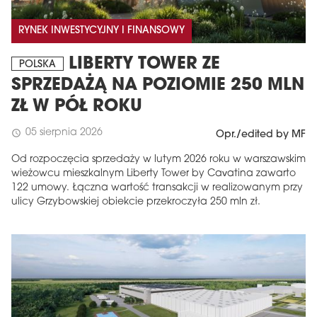
RYNEK INWESTYCYJNY I FINANSOWY
LIBERTY TOWER ZE
POLSKA
SPRZEDAŻĄ NA POZIOMIE 250 MLN
ZŁ W PÓŁ ROKU
05 sierpnia 2026
schedule
Opr./edited by MF
Od rozpoczęcia sprzedaży w lutym 2026 roku w warszawskim
wieżowcu mieszkalnym Liberty Tower by Cavatina zawarto
122 umowy. Łączna wartość transakcji w realizowanym przy
ulicy Grzybowskiej obiekcie przekroczyła 250 mln zł.