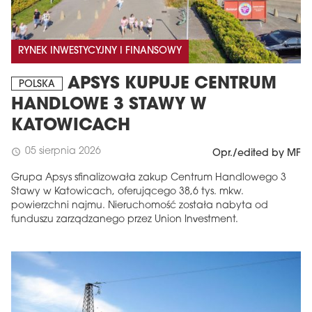
RYNEK INWESTYCYJNY I FINANSOWY
APSYS KUPUJE CENTRUM
POLSKA
HANDLOWE 3 STAWY W
KATOWICACH
05 sierpnia 2026
schedule
Opr./edited by MF
Grupa Apsys sfinalizowała zakup Centrum Handlowego 3
Stawy w Katowicach, oferującego 38,6 tys. mkw.
powierzchni najmu. Nieruchomość została nabyta od
funduszu zarządzanego przez Union Investment.