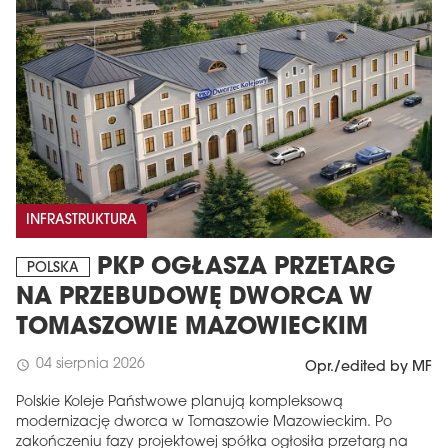
INFRASTRUKTURA
PKP OGŁASZA PRZETARG
POLSKA
NA PRZEBUDOWĘ DWORCA W
TOMASZOWIE MAZOWIECKIM
04 sierpnia 2026
schedule
Opr./edited by MF
Polskie Koleje Państwowe planują kompleksową
modernizację dworca w Tomaszowie Mazowieckim. Po
zakończeniu fazy projektowej spółka ogłosiła przetarg na