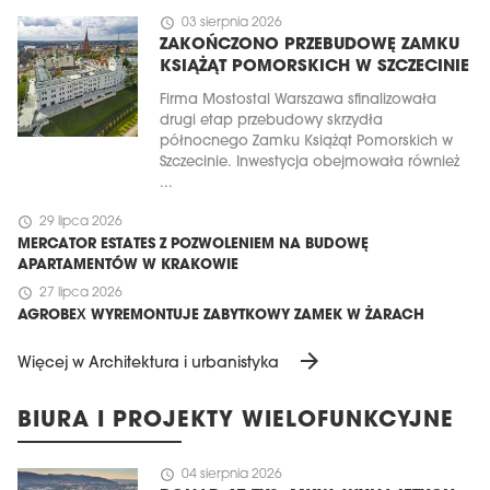
schedule
03 sierpnia 2026
ZAKOŃCZONO PRZEBUDOWĘ ZAMKU
KSIĄŻĄT POMORSKICH W SZCZECINIE
Firma Mostostal Warszawa sfinalizowała
drugi etap przebudowy skrzydła
północnego Zamku Książąt Pomorskich w
Szczecinie. Inwestycja obejmowała również
...
schedule
29 lipca 2026
MERCATOR ESTATES Z POZWOLENIEM NA BUDOWĘ
APARTAMENTÓW W KRAKOWIE
schedule
27 lipca 2026
AGROBEX WYREMONTUJE ZABYTKOWY ZAMEK W ŻARACH
arrow_forward
Więcej w Architektura i urbanistyka
BIURA I PROJEKTY WIELOFUNKCYJNE
schedule
04 sierpnia 2026