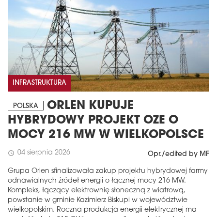
INFRASTRUKTURA
ORLEN KUPUJE
POLSKA
MAGAZYN
HYBRYDOWY PROJEKT OZE O
MOCY 216 MW W WIELKOPOLSCE
Wydanie 6 (308)
CZERWIEC 2026
04 sierpnia 2026
schedule
Opr./edited by MF
arrow_forward
Więcej w tym wydaniu
Grupa Orlen sfinalizowała zakup projektu hybrydowej farmy
Zamów teraz!
odnawialnych źródeł energii o łącznej mocy 216 MW.
Kompleks, łączący elektrownię słoneczną z wiatrową,
powstanie w gminie Kazimierz Biskupi w województwie
wielkopolskim. Roczna produkcja energii elektrycznej ma