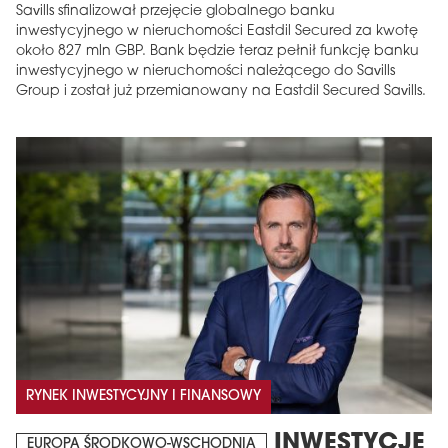
Savills sfinalizował przejęcie globalnego banku
inwestycyjnego w nieruchomości Eastdil Secured za kwotę
około 827 mln GBP. Bank będzie teraz pełnił funkcję banku
inwestycyjnego w nieruchomości należącego do Savills
Group i został już przemianowany na Eastdil Secured Savills.
RYNEK INWESTYCYJNY I FINANSOWY
INWESTYCJE
EUROPA ŚRODKOWO-WSCHODNIA