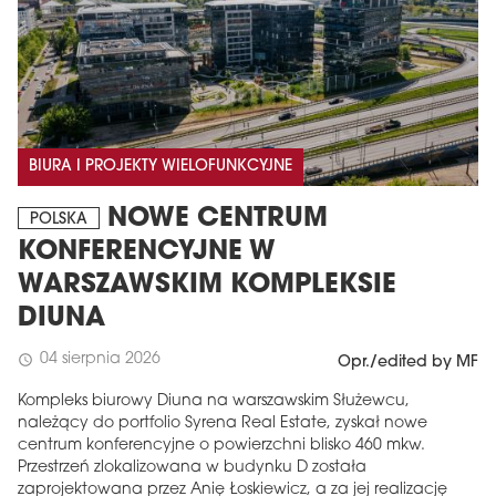
BIURA I PROJEKTY WIELOFUNKCYJNE
NOWE CENTRUM
POLSKA
KONFERENCYJNE W
WARSZAWSKIM KOMPLEKSIE
DIUNA
04 sierpnia 2026
schedule
Opr./edited by MF
Kompleks biurowy Diuna na warszawskim Służewcu,
należący do portfolio Syrena Real Estate, zyskał nowe
centrum konferencyjne o powierzchni blisko 460 mkw.
Przestrzeń zlokalizowana w budynku D została
zaprojektowana przez Anię Łoskiewicz, a za jej realizację