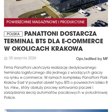
POWIERZCHNIE MAGAZYNOWE I PRODUKCYJNE
PANATTONI DOSTARCZA
POLSKA
TERMINAL BTS DLA E-COMMERCE
W OKOLICACH KRAKOWA
05 sierpnia 2026
schedule
Opr./edited by MF
Firma Panattoni ukończyła realizację dedykowanego
terminala logistycznego dla jednego z wiodących graczy
na rynku e-commerce. W ramach kompleksu Panattoni Park
Kraków East V powstał obiekt typu BTS o powierzchni blisko 8
tys. mkw., który obsłuży procesy sortowania paczek i
zarządzania siecią automatów paczkowych w południowej
Polsce.