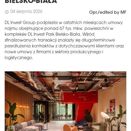
BIELSKO-BIAŁA
04 sierpnia 2026
schedule
Opr./edited by MF
DL Invest Group podpisała w ostatnich miesiącach umowy
najmu obejmujące ponad 67 tys. mkw. powierzchni w
kompleksie DL Invest Park Bielsko-Biała. Wśród
sfinalizowanych transakcji znalazły się długoterminowe
przedłużenia kontraktów z dotychczasowymi klientami oraz
nowe umowy z firmami z sektora produkcyjnego i
logistycznego.