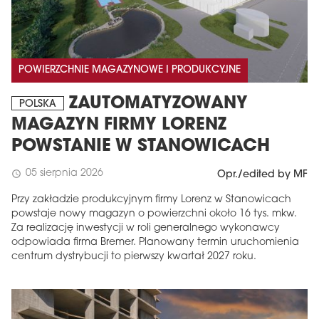
POWIERZCHNIE MAGAZYNOWE I PRODUKCYJNE
ZAUTOMATYZOWANY
POLSKA
MAGAZYN FIRMY LORENZ
POWSTANIE W STANOWICACH
05 sierpnia 2026
schedule
Opr./edited by MF
Przy zakładzie produkcyjnym firmy Lorenz w Stanowicach
powstaje nowy magazyn o powierzchni około 16 tys. mkw.
Za realizację inwestycji w roli generalnego wykonawcy
odpowiada firma Bremer. Planowany termin uruchomienia
centrum dystrybucji to pierwszy kwartał 2027 roku.