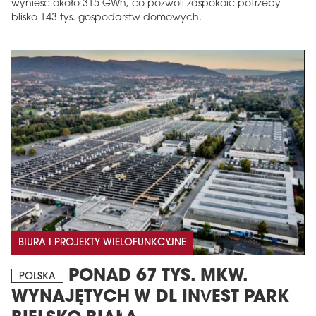
wynieść około 315 GWh, co pozwoli zaspokoić potrzeby
blisko 143 tys. gospodarstw domowych.
BIURA I PROJEKTY WIELOFUNKCYJNE
PONAD 67 TYS. MKW.
POLSKA
WYNAJĘTYCH W DL INVEST PARK