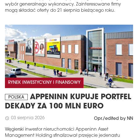
wybór generalnego wykonawcy. Zainteresowane firmy
mogą składać oferty do 21 sierpnia bieżącego roku.
RYNEK INWESTYCYJNY I FINANSOWY
APPENINN KUPUJE PORTFEL
POLSKA
DEKADY ZA 100 MLN EURO
03 sierpnia 2026
schedule
Opr./edited by NN
Węgierski inwestor nieruchomości Appeninn Asset
Management Holding sfinalizował przejęcie jedenastu