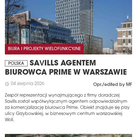
BIURA I PROJEKTY WIELOFUNKCYJNE
SAVILLS AGENTEM
POLSKA
BIUROWCA PRIME W WARSZAWIE
04 sierpnia 2026
schedule
Opr./edited by MF
Zespół reprezentacji wynajmującego z firmy doradczej
Savills został współwyłącznym agentem odpowiedzialnym
za komercjalizację biurowca Prime. Obiekt znajduje się przy
ulicy Grzybowskiej, w biznesowym centrum warszawskiej
Woli.