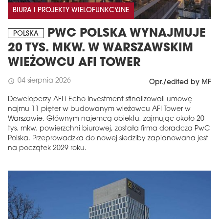
BIURA I PROJEKTY WIELOFUNKCYJNE
PWC POLSKA WYNAJMUJE
POLSKA
20 TYS. MKW. W WARSZAWSKIM
WIEŻOWCU AFI TOWER
04 sierpnia 2026
schedule
Opr./edited by MF
Deweloperzy AFI i Echo Investment sfinalizowali umowę
najmu 11 pięter w budowanym wieżowcu AFI Tower w
Warszawie. Głównym najemcą obiektu, zajmując około 20
tys. mkw. powierzchni biurowej, została firma doradcza PwC
Polska. Przeprowadzka do nowej siedziby zaplanowana jest
na początek 2029 roku.