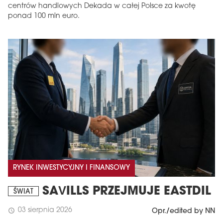
centrów handlowych Dekada w całej Polsce za kwotę
ponad 100 mln euro.
RYNEK INWESTYCYJNY I FINANSOWY
SAVILLS PRZEJMUJE EASTDIL
ŚWIAT
03 sierpnia 2026
schedule
Opr./edited by NN