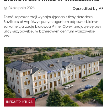
04 sierpnia 2026
schedule
Opr./edited by MF
Zespół reprezentacji wynajmującego z firmy doradczej
Savills został współwyłącznym agentem odpowiedzialnym
za komercjalizację biurowca Prime. Obiekt znajduje się przy
ulicy Grzybowskiej, w biznesowym centrum warszawskiej
Woli.
INFRASTRUKTURA