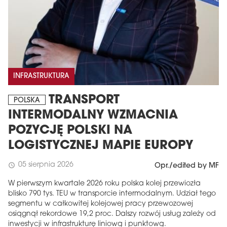
INFRASTRUKTURA
TRANSPORT
POLSKA
INTERMODALNY WZMACNIA
POZYCJĘ POLSKI NA
LOGISTYCZNEJ MAPIE EUROPY
05 sierpnia 2026
schedule
Opr./edited by MF
W pierwszym kwartale 2026 roku polska kolej przewiozła
blisko 790 tys. TEU w transporcie intermodalnym. Udział tego
segmentu w całkowitej kolejowej pracy przewozowej
osiągnął rekordowe 19,2 proc. Dalszy rozwój usług zależy od
inwestycji w infrastrukturę liniową i punktową.