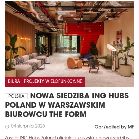
BIURA I PROJEKTY WIELOFUNKCYJNE
NOWA SIEDZIBA ING HUBS
POLSKA
POLAND W WARSZAWSKIM
BIUROWCU THE FORM
04 sierpnia 2026
schedule
Opr./edited by MF
Zespół ING Hubs Poland oficjalnie korzysta z nowej siedziby