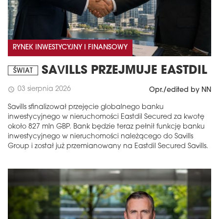
RYNEK INWESTYCYJNY I FINANSOWY
SAVILLS PRZEJMUJE EASTDIL
ŚWIAT
03 sierpnia 2026
schedule
Opr./edited by NN
Savills sfinalizował przejęcie globalnego banku
inwestycyjnego w nieruchomości Eastdil Secured za kwotę
około 827 mln GBP. Bank będzie teraz pełnił funkcję banku
inwestycyjnego w nieruchomości należącego do Savills
Group i został już przemianowany na Eastdil Secured Savills.