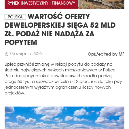
RYNEK INWESTYCYJNY I FINANSOWY
WARTOŚĆ OFERTY
POLSKA
DEWELOPERSKIEJ SIĘGA 52 MLD
ZŁ. PODAŻ NIE NADĄŻA ZA
POPYTEM
05 sierpnia 2026
schedule
Opr./edited by MF
Lipiec przyniósł zmianę w relacji popytu do podaży na
siedmiu największych rynkach mieszkaniowych w Polsce.
Pula dostępnych lokali deweloperskich spadła poniżej
progu 60 tys., a sprzedaż wzrosła o 12 proc. rok do roku przy
jednoczesnym wyraźnym ograniczeniu liczby nowych
projektów.