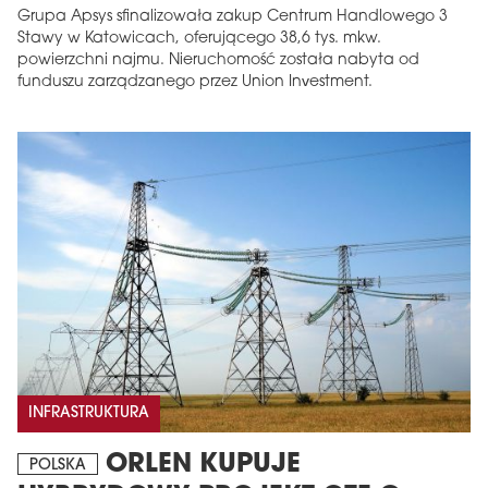
Grupa Apsys sfinalizowała zakup Centrum Handlowego 3
Stawy w Katowicach, oferującego 38,6 tys. mkw.
powierzchni najmu. Nieruchomość została nabyta od
funduszu zarządzanego przez Union Investment.
MAGAZYN
Wydanie 6 (308)
CZERWIEC 2026
arrow_forward
Więcej w tym wydaniu
Zamów teraz!
INFRASTRUKTURA
ORLEN KUPUJE
POLSKA