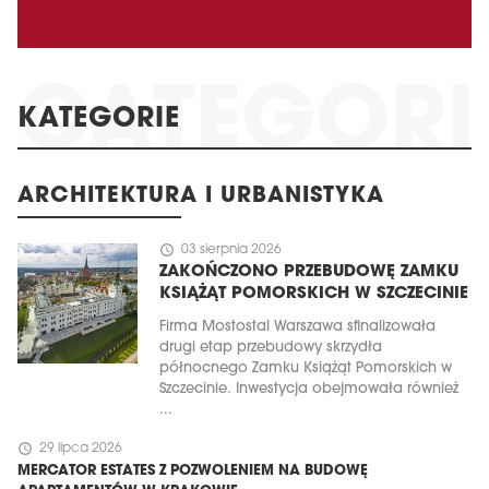
KATEGORIE
ARCHITEKTURA I URBANISTYKA
schedule
03 sierpnia 2026
ZAKOŃCZONO PRZEBUDOWĘ ZAMKU
KSIĄŻĄT POMORSKICH W SZCZECINIE
Firma Mostostal Warszawa sfinalizowała
drugi etap przebudowy skrzydła
północnego Zamku Książąt Pomorskich w
Szczecinie. Inwestycja obejmowała również
...
schedule
29 lipca 2026
MERCATOR ESTATES Z POZWOLENIEM NA BUDOWĘ