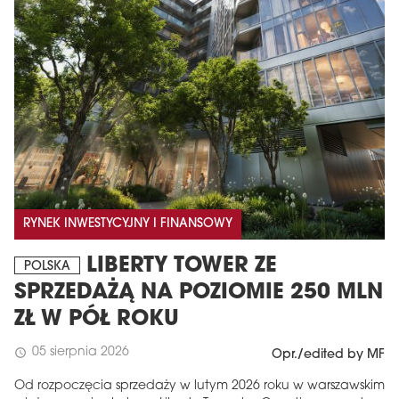
RYNEK INWESTYCYJNY I FINANSOWY
LIBERTY TOWER ZE
POLSKA
SPRZEDAŻĄ NA POZIOMIE 250 MLN
ZŁ W PÓŁ ROKU
05 sierpnia 2026
schedule
Opr./edited by MF
Od rozpoczęcia sprzedaży w lutym 2026 roku w warszawskim