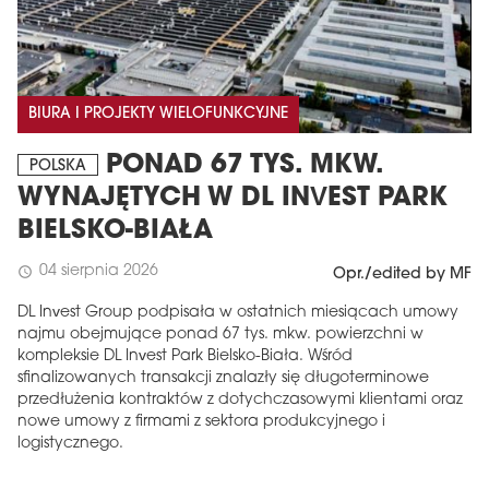
BIURA I PROJEKTY WIELOFUNKCYJNE
PONAD 67 TYS. MKW.
POLSKA
WYNAJĘTYCH W DL INVEST PARK
BIELSKO-BIAŁA
04 sierpnia 2026
schedule
Opr./edited by MF
DL Invest Group podpisała w ostatnich miesiącach umowy
najmu obejmujące ponad 67 tys. mkw. powierzchni w
kompleksie DL Invest Park Bielsko-Biała. Wśród
sfinalizowanych transakcji znalazły się długoterminowe
przedłużenia kontraktów z dotychczasowymi klientami oraz
nowe umowy z firmami z sektora produkcyjnego i
logistycznego.