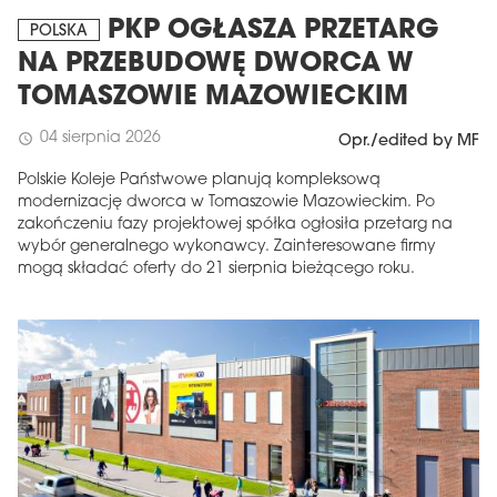
PKP OGŁASZA PRZETARG
POLSKA
NA PRZEBUDOWĘ DWORCA W
TOMASZOWIE MAZOWIECKIM
04 sierpnia 2026
schedule
Opr./edited by MF
Polskie Koleje Państwowe planują kompleksową
modernizację dworca w Tomaszowie Mazowieckim. Po
zakończeniu fazy projektowej spółka ogłosiła przetarg na
wybór generalnego wykonawcy. Zainteresowane firmy
mogą składać oferty do 21 sierpnia bieżącego roku.