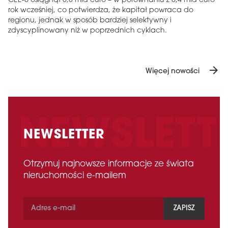
CEE-6 osiągnął 5,8 mld euro – w porównaniu z 5,4 mld euro
rok wcześniej, co potwierdza, że ​​kapitał powraca do
regionu, jednak w sposób bardziej selektywny i
zdyscyplinowany niż w poprzednich cyklach.
arrow_forward
Więcej nowości
NEWSLETTER
Otrzymuj najnowsze informacje ze świata
nieruchomości e-mailem
ZAPISZ