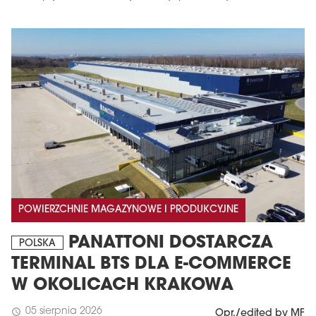
POWIERZCHNIE MAGAZYNOWE I PRODUKCYJNE
PANATTONI DOSTARCZA
POLSKA
TERMINAL BTS DLA E-COMMERCE
W OKOLICACH KRAKOWA
05 sierpnia 2026
schedule
Opr./edited by MF