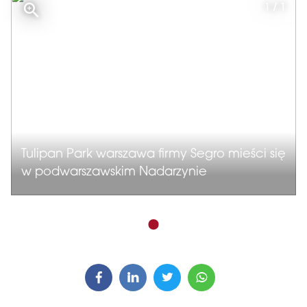
1 / 1
Tulipan Park warszawa firmy Segro mieści się
w podwarszawskim Nadarzynie