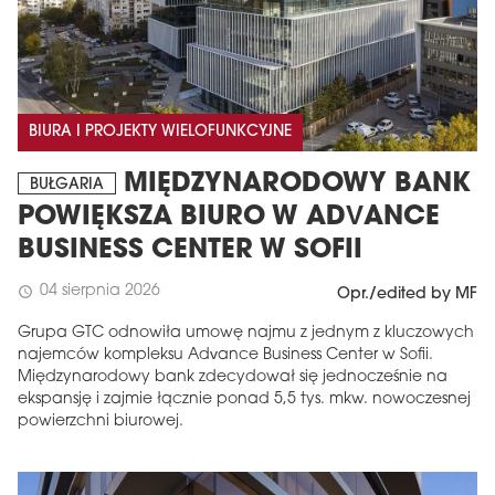
BIURA I PROJEKTY WIELOFUNKCYJNE
MIĘDZYNARODOWY BANK
BUŁGARIA
POWIĘKSZA BIURO W ADVANCE
BUSINESS CENTER W SOFII
04 sierpnia 2026
schedule
Opr./edited by MF
Grupa GTC odnowiła umowę najmu z jednym z kluczowych
najemców kompleksu Advance Business Center w Sofii.
Międzynarodowy bank zdecydował się jednocześnie na
ekspansję i zajmie łącznie ponad 5,5 tys. mkw. nowoczesnej
powierzchni biurowej.