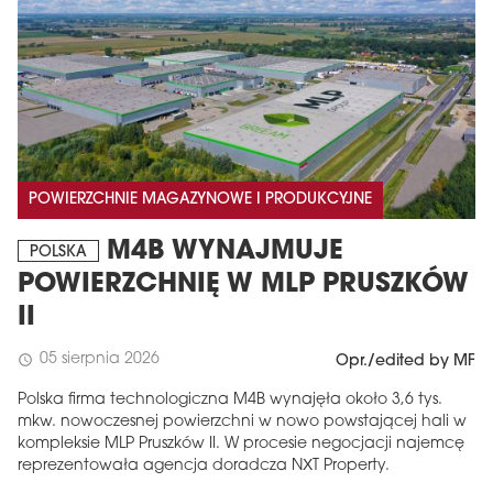
POWIERZCHNIE MAGAZYNOWE I PRODUKCYJNE
M4B WYNAJMUJE
POLSKA
POWIERZCHNIĘ W MLP PRUSZKÓW
II
05 sierpnia 2026
schedule
Opr./edited by MF
Polska firma technologiczna M4B wynajęła około 3,6 tys.
mkw. nowoczesnej powierzchni w nowo powstającej hali w
kompleksie MLP Pruszków II. W procesie negocjacji najemcę
reprezentowała agencja doradcza NXT Property.