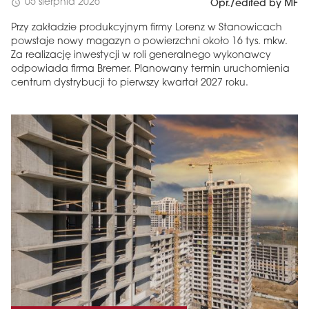
05 sierpnia 2026
schedule
Opr./edited by MF
Przy zakładzie produkcyjnym firmy Lorenz w Stanowicach
powstaje nowy magazyn o powierzchni około 16 tys. mkw.
Za realizację inwestycji w roli generalnego wykonawcy
odpowiada firma Bremer. Planowany termin uruchomienia
centrum dystrybucji to pierwszy kwartał 2027 roku.