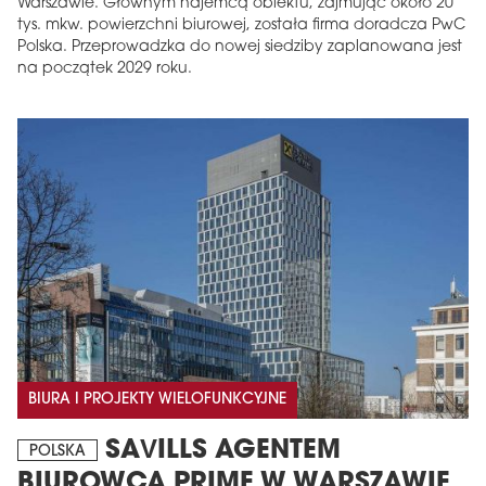
Warszawie. Głównym najemcą obiektu, zajmując około 20
tys. mkw. powierzchni biurowej, została firma doradcza PwC
Polska. Przeprowadzka do nowej siedziby zaplanowana jest
na początek 2029 roku.
BIURA I PROJEKTY WIELOFUNKCYJNE
SAVILLS AGENTEM
POLSKA
BIUROWCA PRIME W WARSZAWIE