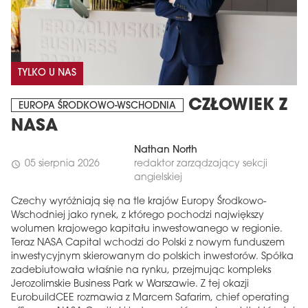
TYLKO U NAS
CZŁOWIEK Z
EUROPA ŚRODKOWO-WSCHODNIA
NASA
Nathan North
05 sierpnia 2026
redaktor zarządzający sekcji
schedule
angielskiej
Czechy wyróżniają się na tle krajów Europy Środkowo-
Wschodniej jako rynek, z którego pochodzi największy
wolumen krajowego kapitału inwestowanego w regionie.
Teraz NASA Capital wchodzi do Polski z nowym funduszem
inwestycyjnym skierowanym do polskich inwestorów. Spółka
zadebiutowała właśnie na rynku, przejmując kompleks
Jerozolimskie Business Park w Warszawie. Z tej okazji
EurobuildCEE rozmawia z Marcem Safarim, chief operating