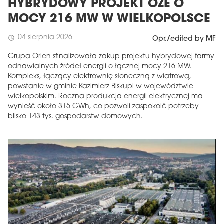
HYBRYDOWY PROJEKT OZE O
MOCY 216 MW W WIELKOPOLSCE
04 sierpnia 2026
schedule
Opr./edited by MF
Grupa Orlen sfinalizowała zakup projektu hybrydowej farmy
odnawialnych źródeł energii o łącznej mocy 216 MW.
Kompleks, łączący elektrownię słoneczną z wiatrową,
powstanie w gminie Kazimierz Biskupi w województwie
wielkopolskim. Roczna produkcja energii elektrycznej ma
wynieść około 315 GWh, co pozwoli zaspokoić potrzeby
blisko 143 tys. gospodarstw domowych.