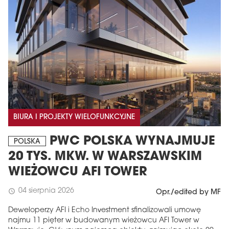
BIURA I PROJEKTY WIELOFUNKCYJNE
PWC POLSKA WYNAJMUJE
POLSKA
20 TYS. MKW. W WARSZAWSKIM
WIEŻOWCU AFI TOWER
04 sierpnia 2026
schedule
Opr./edited by MF
Deweloperzy AFI i Echo Investment sfinalizowali umowę
najmu 11 pięter w budowanym wieżowcu AFI Tower w