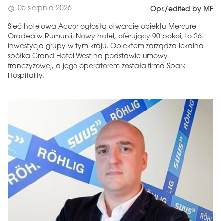
05 sierpnia 2026
schedule
Opr./edited by MF
Sieć hotelowa Accor ogłosiła otwarcie obiektu Mercure
Oradea w Rumunii. Nowy hotel, oferujący 90 pokoi, to 26.
inwestycja grupy w tym kraju. Obiektem zarządza lokalna
spółka Grand Hotel West na podstawie umowy
franczyzowej, a jego operatorem została firma Spark
Hospitality.