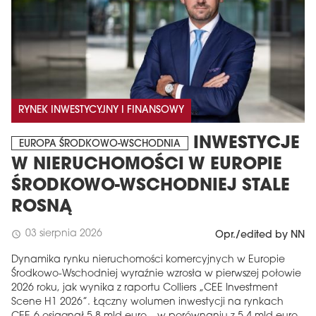
RYNEK INWESTYCYJNY I FINANSOWY
INWESTYCJE
EUROPA ŚRODKOWO-WSCHODNIA
W NIERUCHOMOŚCI W EUROPIE
ŚRODKOWO-WSCHODNIEJ STALE
ROSNĄ
03 sierpnia 2026
schedule
Opr./edited by NN
Dynamika rynku nieruchomości komercyjnych w Europie
Środkowo-Wschodniej wyraźnie wzrosła w pierwszej połowie
2026 roku, jak wynika z raportu Colliers „CEE Investment
Scene H1 2026”. Łączny wolumen inwestycji na rynkach