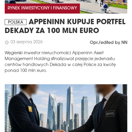
RYNEK INWESTYCYJNY I FINANSOWY
APPENINN KUPUJE PORTFEL
POLSKA
DEKADY ZA 100 MLN EURO
03 sierpnia 2026
schedule
Opr./edited by NN
Węgierski inwestor nieruchomości Appeninn Asset
Management Holding sfinalizował przejęcie jedenastu
centrów handlowych Dekada w całej Polsce za kwotę
ponad 100 mln euro.