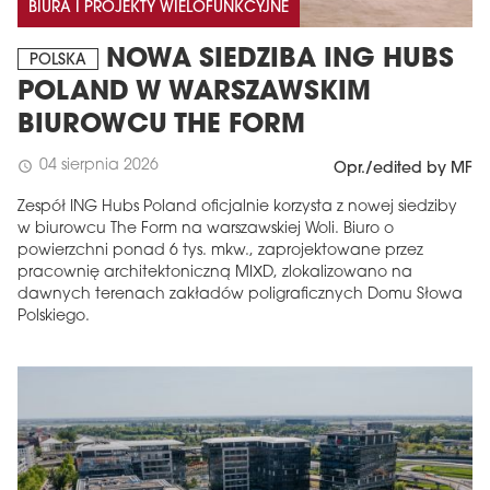
BIURA I PROJEKTY WIELOFUNKCYJNE
NOWA SIEDZIBA ING HUBS
POLSKA
POLAND W WARSZAWSKIM
BIUROWCU THE FORM
04 sierpnia 2026
schedule
Opr./edited by MF
Zespół ING Hubs Poland oficjalnie korzysta z nowej siedziby
w biurowcu The Form na warszawskiej Woli. Biuro o
powierzchni ponad 6 tys. mkw., zaprojektowane przez
pracownię architektoniczną MIXD, zlokalizowano na
dawnych terenach zakładów poligraficznych Domu Słowa
Polskiego.