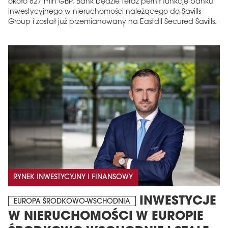
około 827 mln GBP. Bank będzie teraz pełnił funkcję banku
inwestycyjnego w nieruchomości należącego do Savills
Group i został już przemianowany na Eastdil Secured Savills.
RYNEK INWESTYCYJNY I FINANSOWY
INWESTYCJE
EUROPA ŚRODKOWO-WSCHODNIA
W NIERUCHOMOŚCI W EUROPIE