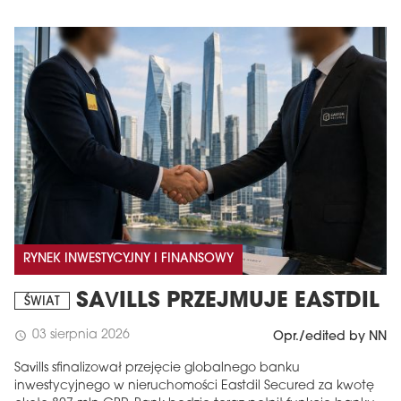
RYNEK INWESTYCYJNY I FINANSOWY
SAVILLS PRZEJMUJE EASTDIL
ŚWIAT
03 sierpnia 2026
schedule
Opr./edited by NN
Savills sfinalizował przejęcie globalnego banku
inwestycyjnego w nieruchomości Eastdil Secured za kwotę