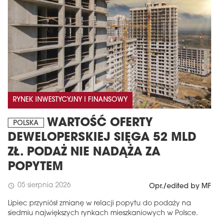
RYNEK INWESTYCYJNY I FINANSOWY
WARTOŚĆ OFERTY
POLSKA
DEWELOPERSKIEJ SIĘGA 52 MLD
ZŁ. PODAŻ NIE NADĄŻA ZA
POPYTEM
05 sierpnia 2026
schedule
Opr./edited by MF
Lipiec przyniósł zmianę w relacji popytu do podaży na
siedmiu największych rynkach mieszkaniowych w Polsce.