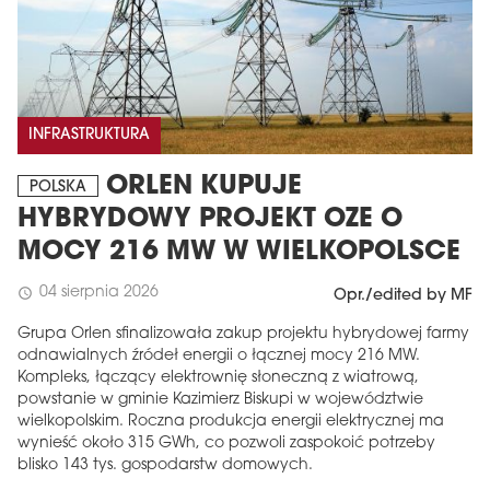
INFRASTRUKTURA
ORLEN KUPUJE
POLSKA
HYBRYDOWY PROJEKT OZE O
MOCY 216 MW W WIELKOPOLSCE
04 sierpnia 2026
schedule
Opr./edited by MF
Grupa Orlen sfinalizowała zakup projektu hybrydowej farmy
odnawialnych źródeł energii o łącznej mocy 216 MW.
Kompleks, łączący elektrownię słoneczną z wiatrową,
powstanie w gminie Kazimierz Biskupi w województwie
wielkopolskim. Roczna produkcja energii elektrycznej ma
wynieść około 315 GWh, co pozwoli zaspokoić potrzeby
blisko 143 tys. gospodarstw domowych.