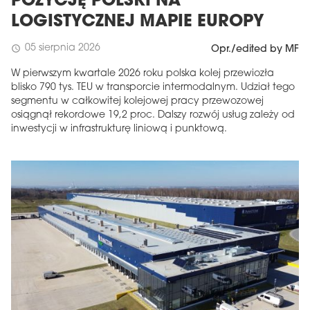
POZYCJĘ POLSKI NA
LOGISTYCZNEJ MAPIE EUROPY
05 sierpnia 2026
schedule
Opr./edited by MF
W pierwszym kwartale 2026 roku polska kolej przewiozła
blisko 790 tys. TEU w transporcie intermodalnym. Udział tego
segmentu w całkowitej kolejowej pracy przewozowej
osiągnął rekordowe 19,2 proc. Dalszy rozwój usług zależy od
inwestycji w infrastrukturę liniową i punktową.