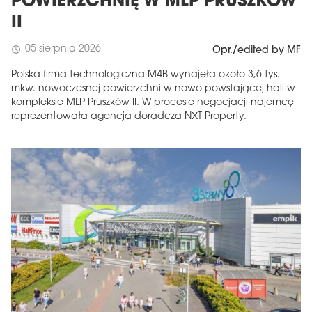
POWIERZCHNIĘ W MLP PRUSZKÓW
II
05 sierpnia 2026
schedule
Opr./edited by MF
Polska firma technologiczna M4B wynajęła około 3,6 tys.
mkw. nowoczesnej powierzchni w nowo powstającej hali w
kompleksie MLP Pruszków II. W procesie negocjacji najemcę
reprezentowała agencja doradcza NXT Property.