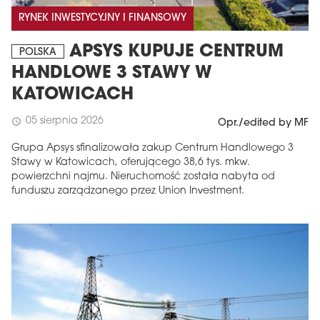
RYNEK INWESTYCYJNY I FINANSOWY
APSYS KUPUJE CENTRUM
POLSKA
HANDLOWE 3 STAWY W
KATOWICACH
05 sierpnia 2026
schedule
Opr./edited by MF
Grupa Apsys sfinalizowała zakup Centrum Handlowego 3
Stawy w Katowicach, oferującego 38,6 tys. mkw.
powierzchni najmu. Nieruchomość została nabyta od
funduszu zarządzanego przez Union Investment.