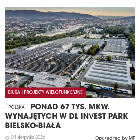
BIURA I PROJEKTY WIELOFUNKCYJNE
PONAD 67 TYS. MKW.
POLSKA
WYNAJĘTYCH W DL INVEST PARK
BIELSKO-BIAŁA
04 sierpnia 2026
schedule
Opr./edited by MF