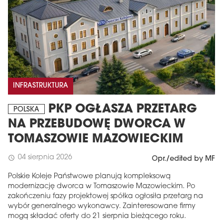
INFRASTRUKTURA
PKP OGŁASZA PRZETARG
POLSKA
NA PRZEBUDOWĘ DWORCA W
TOMASZOWIE MAZOWIECKIM
04 sierpnia 2026
schedule
Opr./edited by MF
Polskie Koleje Państwowe planują kompleksową
modernizację dworca w Tomaszowie Mazowieckim. Po
zakończeniu fazy projektowej spółka ogłosiła przetarg na
wybór generalnego wykonawcy. Zainteresowane firmy
mogą składać oferty do 21 sierpnia bieżącego roku.