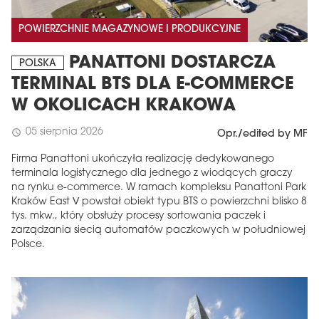
POWIERZCHNIE MAGAZYNOWE I PRODUKCYJNE
PANATTONI DOSTARCZA
POLSKA
TERMINAL BTS DLA E-COMMERCE
W OKOLICACH KRAKOWA
05 sierpnia 2026
schedule
Opr./edited by MF
Firma Panattoni ukończyła realizację dedykowanego
terminala logistycznego dla jednego z wiodących graczy
na rynku e-commerce. W ramach kompleksu Panattoni Park
Kraków East V powstał obiekt typu BTS o powierzchni blisko 8
tys. mkw., który obsłuży procesy sortowania paczek i
zarządzania siecią automatów paczkowych w południowej
Polsce.