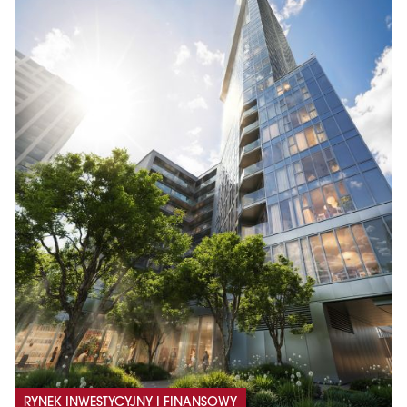
RYNEK INWESTYCYJNY I FINANSOWY