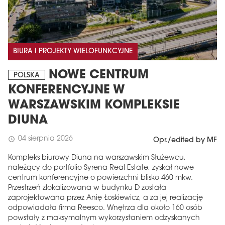
BIURA I PROJEKTY WIELOFUNKCYJNE
NOWE CENTRUM
POLSKA
KONFERENCYJNE W
WARSZAWSKIM KOMPLEKSIE
DIUNA
04 sierpnia 2026
schedule
Opr./edited by MF
Kompleks biurowy Diuna na warszawskim Służewcu,
należący do portfolio Syrena Real Estate, zyskał nowe
centrum konferencyjne o powierzchni blisko 460 mkw.
Przestrzeń zlokalizowana w budynku D została
zaprojektowana przez Anię Łoskiewicz, a za jej realizację
odpowiadała firma Reesco. Wnętrza dla około 160 osób
powstały z maksymalnym wykorzystaniem odzyskanych