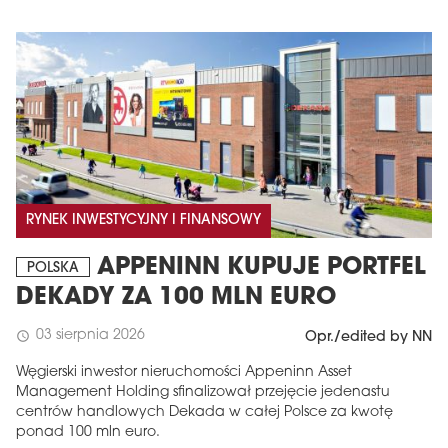
RYNEK INWESTYCYJNY I FINANSOWY
APPENINN KUPUJE PORTFEL
POLSKA
DEKADY ZA 100 MLN EURO
03 sierpnia 2026
schedule
Opr./edited by NN
Węgierski inwestor nieruchomości Appeninn Asset
Management Holding sfinalizował przejęcie jedenastu
centrów handlowych Dekada w całej Polsce za kwotę
ponad 100 mln euro.