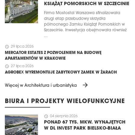
KSIĄŻĄT POMORSKICH W SZCZECINIE
Firma Mostostal Warszawa sfinalizowała
drugi etap przebudowy skrzydła
północnego Zamku Książąt Pomorskich w
Szczecinie. Inwestycja obejmowała również
...
schedule
29 lipca 2026
MERCATOR ESTATES Z POZWOLENIEM NA BUDOWĘ
APARTAMENTÓW W KRAKOWIE
schedule
27 lipca 2026
AGROBEX WYREMONTUJE ZABYTKOWY ZAMEK W ŻARACH
arrow_forward
Więcej w Architektura i urbanistyka
BIURA I PROJEKTY WIELOFUNKCYJNE
schedule
04 sierpnia 2026
PONAD 67 TYS. MKW. WYNAJĘTYCH
W DL INVEST PARK BIELSKO-BIAŁA