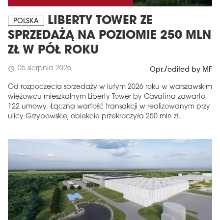
LIBERTY TOWER ZE
POLSKA
SPRZEDAŻĄ NA POZIOMIE 250 MLN
ZŁ W PÓŁ ROKU
05 sierpnia 2026
schedule
Opr./edited by MF
Od rozpoczęcia sprzedaży w lutym 2026 roku w warszawskim
wieżowcu mieszkalnym Liberty Tower by Cavatina zawarto
122 umowy. Łączna wartość transakcji w realizowanym przy
ulicy Grzybowskiej obiekcie przekroczyła 250 mln zł.