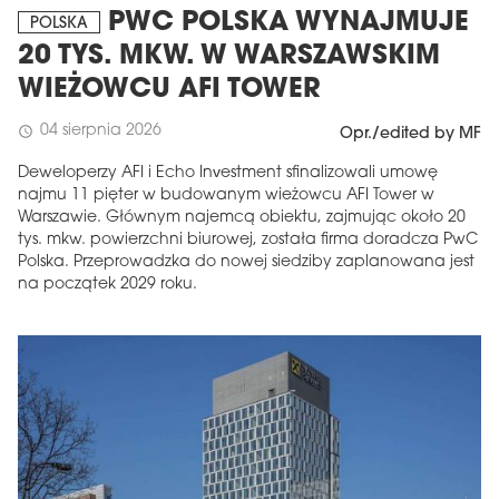
PWC POLSKA WYNAJMUJE
POLSKA
20 TYS. MKW. W WARSZAWSKIM
WIEŻOWCU AFI TOWER
04 sierpnia 2026
schedule
Opr./edited by MF
Deweloperzy AFI i Echo Investment sfinalizowali umowę
najmu 11 pięter w budowanym wieżowcu AFI Tower w
Warszawie. Głównym najemcą obiektu, zajmując około 20
tys. mkw. powierzchni biurowej, została firma doradcza PwC
Polska. Przeprowadzka do nowej siedziby zaplanowana jest
na początek 2029 roku.