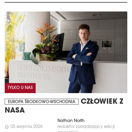
TYLKO U NAS
CZŁOWIEK Z
EUROPA ŚRODKOWO-WSCHODNIA
NASA
Nathan North
05 sierpnia 2026
redaktor zarządzający sekcji
schedule