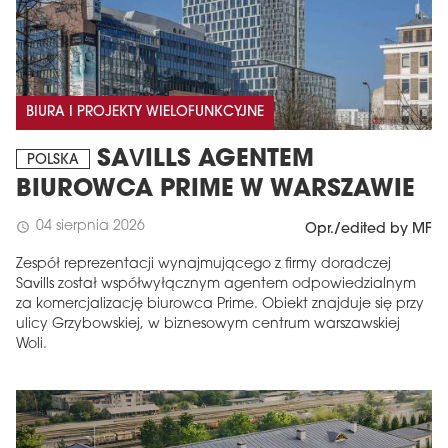
BIURA I PROJEKTY WIELOFUNKCYJNE
SAVILLS AGENTEM
POLSKA
BIUROWCA PRIME W WARSZAWIE
04 sierpnia 2026
schedule
Opr./edited by MF
Zespół reprezentacji wynajmującego z firmy doradczej
Savills został współwyłącznym agentem odpowiedzialnym
za komercjalizację biurowca Prime. Obiekt znajduje się przy
ulicy Grzybowskiej, w biznesowym centrum warszawskiej
Woli.