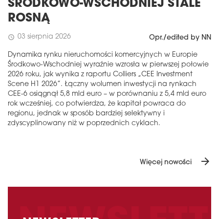
ŚRODKOWO-WSCHODNIEJ STALE
ROSNĄ
03 sierpnia 2026
schedule
Opr./edited by NN
Dynamika rynku nieruchomości komercyjnych w Europie
Środkowo-Wschodniej wyraźnie wzrosła w pierwszej połowie
2026 roku, jak wynika z raportu Colliers „CEE Investment
Scene H1 2026”. Łączny wolumen inwestycji na rynkach
CEE-6 osiągnął 5,8 mld euro – w porównaniu z 5,4 mld euro
rok wcześniej, co potwierdza, że ​​kapitał powraca do
regionu, jednak w sposób bardziej selektywny i
zdyscyplinowany niż w poprzednich cyklach.
arrow_forward
Więcej nowości