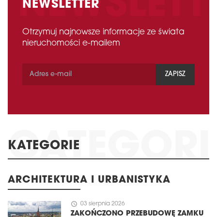
NEWSLETTER
Otrzymuj najnowsze informacje ze świata
nieruchomości e-mailem
ZAPISZ
KATEGORIE
ARCHITEKTURA I URBANISTYKA
schedule
03 sierpnia 2026
ZAKOŃCZONO PRZEBUDOWĘ ZAMKU