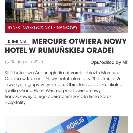
RYNEK INWESTYCYJNY I FINANSOWY
MERCURE OTWIERA NOWY
RUMUNIA
HOTEL W RUMUŃSKIEJ ORADEI
05 sierpnia 2026
schedule
Opr./edited by MF
Sieć hotelowa Accor ogłosiła otwarcie obiektu Mercure
Oradea w Rumunii. Nowy hotel, oferujący 90 pokoi, to 26.
inwestycja grupy w tym kraju. Obiektem zarządza lokalna
spółka Grand Hotel West na podstawie umowy
franczyzowej, a jego operatorem została firma Spark
Hospitality.