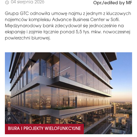
04 sierpnia 2026
schedule
Opr./edited by MF
Grupa GTC odnowiła umowę najmu z jednym z kluczowych
najemców kompleksu Advance Business Center w Sofii.
Międzynarodowy bank zdecydował się jednocześnie na
ekspansję i zajmie łącznie ponad 5,5 tys. mkw. nowoczesnej
powierzchni biurowej.
BIURA I PROJEKTY WIELOFUNKCYJNE