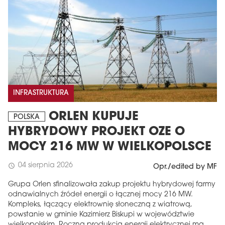
INFRASTRUKTURA
ORLEN KUPUJE
POLSKA
HYBRYDOWY PROJEKT OZE O
MOCY 216 MW W WIELKOPOLSCE
04 sierpnia 2026
schedule
Opr./edited by MF
Grupa Orlen sfinalizowała zakup projektu hybrydowej farmy
odnawialnych źródeł energii o łącznej mocy 216 MW.
Kompleks, łączący elektrownię słoneczną z wiatrową,
powstanie w gminie Kazimierz Biskupi w województwie
wielkopolskim. Roczna produkcja energii elektrycznej ma