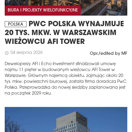
BIURA I PROJEKTY WIELOFUNKCYJNE
PWC POLSKA WYNAJMUJE
POLSKA
20 TYS. MKW. W WARSZAWSKIM
WIEŻOWCU AFI TOWER
04 sierpnia 2026
schedule
Opr./edited by MF
Deweloperzy AFI i Echo Investment sfinalizowali umowę
najmu 11 pięter w budowanym wieżowcu AFI Tower w
Warszawie. Głównym najemcą obiektu, zajmując około 20
tys. mkw. powierzchni biurowej, została firma doradcza PwC
Polska. Przeprowadzka do nowej siedziby zaplanowana jest
na początek 2029 roku.