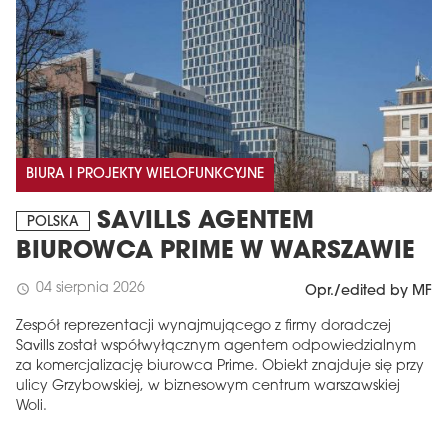
BIURA I PROJEKTY WIELOFUNKCYJNE
SAVILLS AGENTEM
POLSKA
BIUROWCA PRIME W WARSZAWIE
04 sierpnia 2026
schedule
Opr./edited by MF
Zespół reprezentacji wynajmującego z firmy doradczej
Savills został współwyłącznym agentem odpowiedzialnym
za komercjalizację biurowca Prime. Obiekt znajduje się przy
ulicy Grzybowskiej, w biznesowym centrum warszawskiej
Woli.