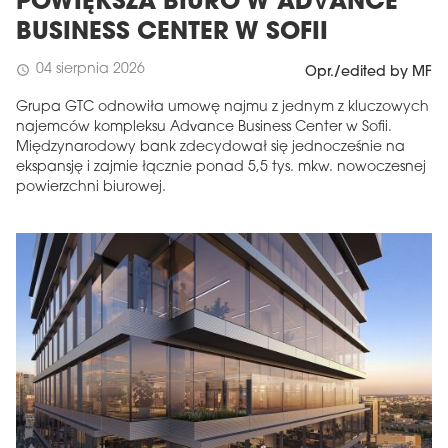
POWIĘKSZA BIURO W ADVANCE
BUSINESS CENTER W SOFII
04 sierpnia 2026
schedule
Opr./edited by MF
Grupa GTC odnowiła umowę najmu z jednym z kluczowych
najemców kompleksu Advance Business Center w Sofii.
Międzynarodowy bank zdecydował się jednocześnie na
ekspansję i zajmie łącznie ponad 5,5 tys. mkw. nowoczesnej
powierzchni biurowej.