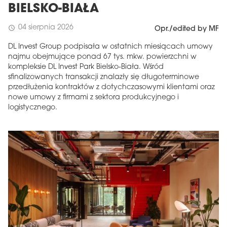
BIELSKO-BIAŁA
04 sierpnia 2026
schedule
Opr./edited by MF
DL Invest Group podpisała w ostatnich miesiącach umowy
najmu obejmujące ponad 67 tys. mkw. powierzchni w
kompleksie DL Invest Park Bielsko-Biała. Wśród
sfinalizowanych transakcji znalazły się długoterminowe
przedłużenia kontraktów z dotychczasowymi klientami oraz
nowe umowy z firmami z sektora produkcyjnego i
logistycznego.