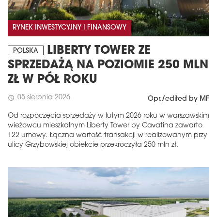
RYNEK INWESTYCYJNY I FINANSOWY
LIBERTY TOWER ZE
POLSKA
SPRZEDAŻĄ NA POZIOMIE 250 MLN
ZŁ W PÓŁ ROKU
05 sierpnia 2026
schedule
Opr./edited by MF
Od rozpoczęcia sprzedaży w lutym 2026 roku w warszawskim
wieżowcu mieszkalnym Liberty Tower by Cavatina zawarto
122 umowy. Łączna wartość transakcji w realizowanym przy
ulicy Grzybowskiej obiekcie przekroczyła 250 mln zł.