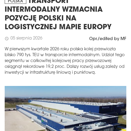
TRANSPORT
POLSKA
INTERMODALNY WZMACNIA
POZYCJĘ POLSKI NA
LOGISTYCZNEJ MAPIE EUROPY
05 sierpnia 2026
schedule
Opr./edited by MF
W pierwszym kwartale 2026 roku polska kolej przewiozła
blisko 790 tys. TEU w transporcie intermodalnym. Udział tego
segmentu w całkowitej kolejowej pracy przewozowej
osiągnął rekordowe 19,2 proc. Dalszy rozwój usług zależy od
inwestycji w infrastrukturę liniową i punktową.