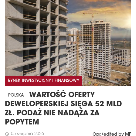
MAGAZYN
RYNEK INWESTYCYJNY I FINANSOWY
Wydanie 6 (308)
WARTOŚĆ OFERTY
CZERWIEC 2026
POLSKA
arrow_forward
Więcej w tym wydaniu
DEWELOPERSKIEJ SIĘGA 52 MLD
Zamów teraz!
ZŁ. PODAŻ NIE NADĄŻA ZA
POPYTEM
05 sierpnia 2026
schedule
Opr./edited by MF