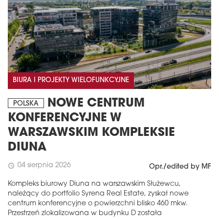
BIURA I PROJEKTY WIELOFUNKCYJNE
NOWE CENTRUM
POLSKA
KONFERENCYJNE W
WARSZAWSKIM KOMPLEKSIE
DIUNA
04 sierpnia 2026
schedule
Opr./edited by MF
Kompleks biurowy Diuna na warszawskim Służewcu,
należący do portfolio Syrena Real Estate, zyskał nowe
centrum konferencyjne o powierzchni blisko 460 mkw.
Przestrzeń zlokalizowana w budynku D została