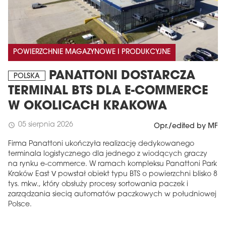
POWIERZCHNIE MAGAZYNOWE I PRODUKCYJNE
PANATTONI DOSTARCZA
POLSKA
TERMINAL BTS DLA E-COMMERCE
W OKOLICACH KRAKOWA
05 sierpnia 2026
schedule
Opr./edited by MF
Firma Panattoni ukończyła realizację dedykowanego
terminala logistycznego dla jednego z wiodących graczy
na rynku e-commerce. W ramach kompleksu Panattoni Park
Kraków East V powstał obiekt typu BTS o powierzchni blisko 8
tys. mkw., który obsłuży procesy sortowania paczek i
zarządzania siecią automatów paczkowych w południowej
Polsce.