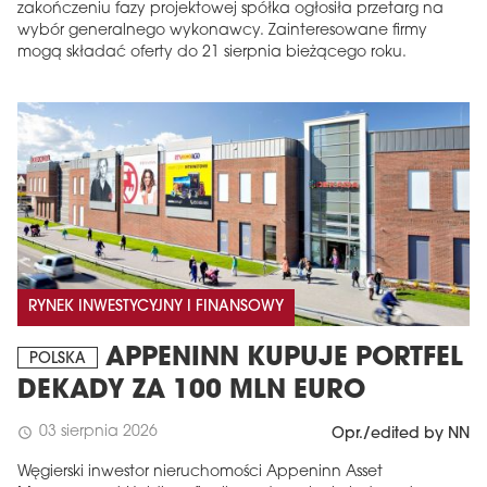
zakończeniu fazy projektowej spółka ogłosiła przetarg na
wybór generalnego wykonawcy. Zainteresowane firmy
mogą składać oferty do 21 sierpnia bieżącego roku.
RYNEK INWESTYCYJNY I FINANSOWY
APPENINN KUPUJE PORTFEL
POLSKA
DEKADY ZA 100 MLN EURO
03 sierpnia 2026
schedule
Opr./edited by NN
Węgierski inwestor nieruchomości Appeninn Asset