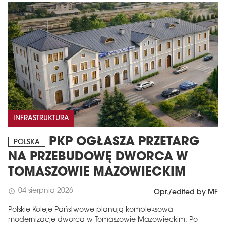
INFRASTRUKTURA
PKP OGŁASZA PRZETARG
POLSKA
NA PRZEBUDOWĘ DWORCA W
TOMASZOWIE MAZOWIECKIM
04 sierpnia 2026
schedule
Opr./edited by MF
Polskie Koleje Państwowe planują kompleksową
modernizację dworca w Tomaszowie Mazowieckim. Po