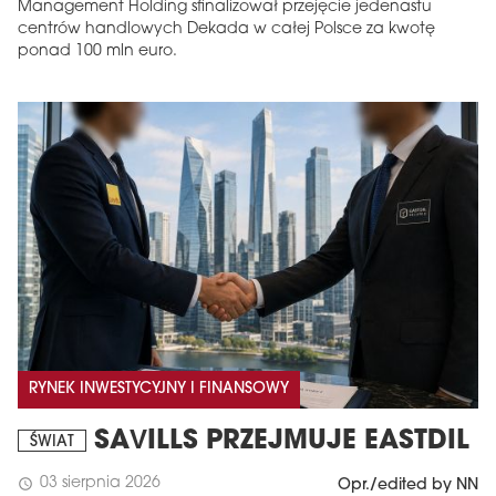
Management Holding sfinalizował przejęcie jedenastu
centrów handlowych Dekada w całej Polsce za kwotę
ponad 100 mln euro.
RYNEK INWESTYCYJNY I FINANSOWY
SAVILLS PRZEJMUJE EASTDIL
ŚWIAT
03 sierpnia 2026
schedule
Opr./edited by NN