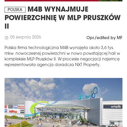
M4B WYNAJMUJE
POLSKA
POWIERZCHNIĘ W MLP PRUSZKÓW
II
05 sierpnia 2026
schedule
Opr./edited by MF
Polska firma technologiczna M4B wynajęła około 3,6 tys.
mkw. nowoczesnej powierzchni w nowo powstającej hali w
kompleksie MLP Pruszków II. W procesie negocjacji najemcę
reprezentowała agencja doradcza NXT Property.