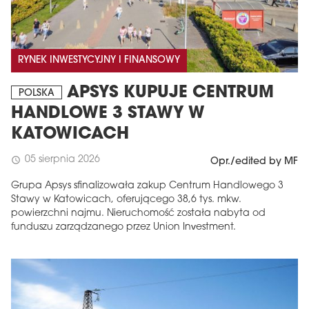
RYNEK INWESTYCYJNY I FINANSOWY
APSYS KUPUJE CENTRUM
POLSKA
HANDLOWE 3 STAWY W
KATOWICACH
05 sierpnia 2026
schedule
Opr./edited by MF
Grupa Apsys sfinalizowała zakup Centrum Handlowego 3
Stawy w Katowicach, oferującego 38,6 tys. mkw.
powierzchni najmu. Nieruchomość została nabyta od
funduszu zarządzanego przez Union Investment.