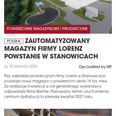
POWIERZCHNIE MAGAZYNOWE I PRODUKCYJNE
ZAUTOMATYZOWANY
POLSKA
MAGAZYN FIRMY LORENZ
POWSTANIE W STANOWICACH
05 sierpnia 2026
schedule
Opr./edited by MF
Przy zakładzie produkcyjnym firmy Lorenz w Stanowicach
powstaje nowy magazyn o powierzchni około 16 tys. mkw.
Za realizację inwestycji w roli generalnego wykonawcy
odpowiada firma Bremer. Planowany termin uruchomienia
centrum dystrybucji to pierwszy kwartał 2027 roku.