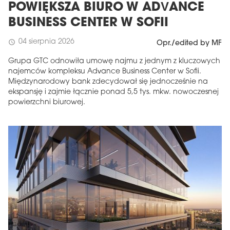
POWIĘKSZA BIURO W ADVANCE
BUSINESS CENTER W SOFII
04 sierpnia 2026
schedule
Opr./edited by MF
Grupa GTC odnowiła umowę najmu z jednym z kluczowych
najemców kompleksu Advance Business Center w Sofii.
Międzynarodowy bank zdecydował się jednocześnie na
ekspansję i zajmie łącznie ponad 5,5 tys. mkw. nowoczesnej
powierzchni biurowej.