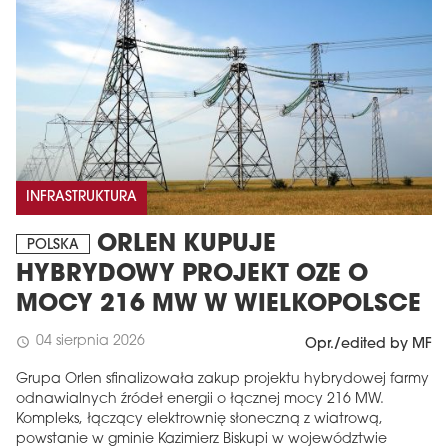
INFRASTRUKTURA
ORLEN KUPUJE
POLSKA
HYBRYDOWY PROJEKT OZE O
MOCY 216 MW W WIELKOPOLSCE
04 sierpnia 2026
schedule
Opr./edited by MF
Grupa Orlen sfinalizowała zakup projektu hybrydowej farmy
odnawialnych źródeł energii o łącznej mocy 216 MW.
Kompleks, łączący elektrownię słoneczną z wiatrową,
powstanie w gminie Kazimierz Biskupi w województwie