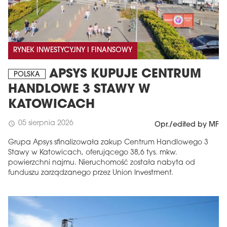
RYNEK INWESTYCYJNY I FINANSOWY
APSYS KUPUJE CENTRUM
POLSKA
HANDLOWE 3 STAWY W
KATOWICACH
05 sierpnia 2026
schedule
Opr./edited by MF
Grupa Apsys sfinalizowała zakup Centrum Handlowego 3
Stawy w Katowicach, oferującego 38,6 tys. mkw.
powierzchni najmu. Nieruchomość została nabyta od
funduszu zarządzanego przez Union Investment.