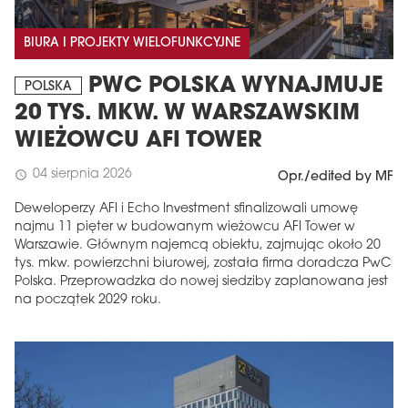
BIURA I PROJEKTY WIELOFUNKCYJNE
PWC POLSKA WYNAJMUJE
POLSKA
20 TYS. MKW. W WARSZAWSKIM
WIEŻOWCU AFI TOWER
04 sierpnia 2026
schedule
Opr./edited by MF
Deweloperzy AFI i Echo Investment sfinalizowali umowę
najmu 11 pięter w budowanym wieżowcu AFI Tower w
Warszawie. Głównym najemcą obiektu, zajmując około 20
tys. mkw. powierzchni biurowej, została firma doradcza PwC
Polska. Przeprowadzka do nowej siedziby zaplanowana jest
na początek 2029 roku.