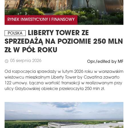
RYNEK INWESTYCYJNY I FINANSOWY
LIBERTY TOWER ZE
POLSKA
SPRZEDAŻĄ NA POZIOMIE 250 MLN
ZŁ W PÓŁ ROKU
05 sierpnia 2026
schedule
Opr./edited by MF
Od rozpoczęcia sprzedaży w lutym 2026 roku w warszawskim
wieżowcu mieszkalnym Liberty Tower by Cavatina zawarto
122 umowy. Łączna wartość transakcji w realizowanym przy
ulicy Grzybowskiej obiekcie przekroczyła 250 mln zł.