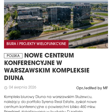
BIURA I PROJEKTY WIELOFUNKCYJNE
NOWE CENTRUM
POLSKA
KONFERENCYJNE W
WARSZAWSKIM KOMPLEKSIE
DIUNA
04 sierpnia 2026
schedule
Opr./edited by MF
Kompleks biurowy Diuna na warszawskim Służewcu,
należący do portfolio Syrena Real Estate, zyskał nowe
centrum konferencyjne o powierzchni blisko 460 mkw.