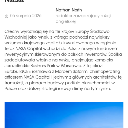
NASA
Nathan North
05 sierpnia 2026
redaktor zarządzający sekcji
schedule
angielskiej
Czechy wyróżniają się na tle krajów Europy Środkowo-
Wschodniej jako rynek, z którego pochodzi największy
wolumen krajowego kapitału inwestowanego w regionie.
Teraz NASA Capital wchodzi do Polski z nowym funduszem
inwestycyjnym skierowanym do polskich inwestorów. Spółka
zadebiutowała właśnie na rynku, przejmując kompleks
Jerozolimskie Business Park w Warszawie. Z tej okazji
EurobuildCEE rozmawia z Marcem Safarim, chief operating
officerem NASA Capital i jednym z głównych architektów tej
transakcji, o planach budowy portfela nieruchomości w
Polsce oraz dalszej strategii rozwoju firmy na tym rynku.