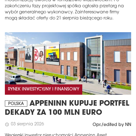
modernizację dworca w Tomaszowie Mazowieckim. Po
zakończeniu fazy projektowej spółka ogłosiła przetarg na
wybór generalnego wykonawcy. Zainteresowane firmy
mogą składać oferty do 21 sierpnia bieżącego roku.
RYNEK INWESTYCYJNY I FINANSOWY
APPENINN KUPUJE PORTFEL
POLSKA
DEKADY ZA 100 MLN EURO
03 sierpnia 2026
schedule
Opr./edited by NN
Węgierski inwestor nieruchomości Appeninn Asset