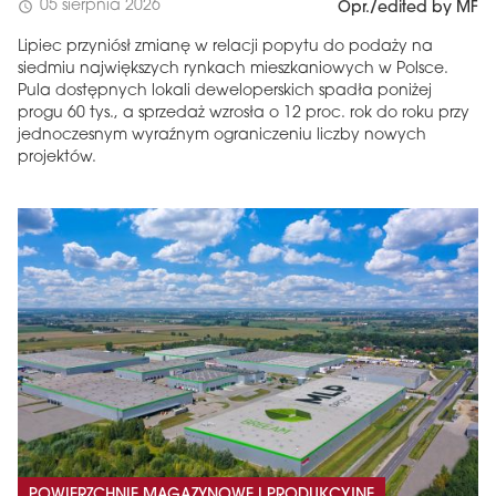
05 sierpnia 2026
schedule
Opr./edited by MF
Lipiec przyniósł zmianę w relacji popytu do podaży na
siedmiu największych rynkach mieszkaniowych w Polsce.
Pula dostępnych lokali deweloperskich spadła poniżej
progu 60 tys., a sprzedaż wzrosła o 12 proc. rok do roku przy
jednoczesnym wyraźnym ograniczeniu liczby nowych
projektów.
POWIERZCHNIE MAGAZYNOWE I PRODUKCYJNE