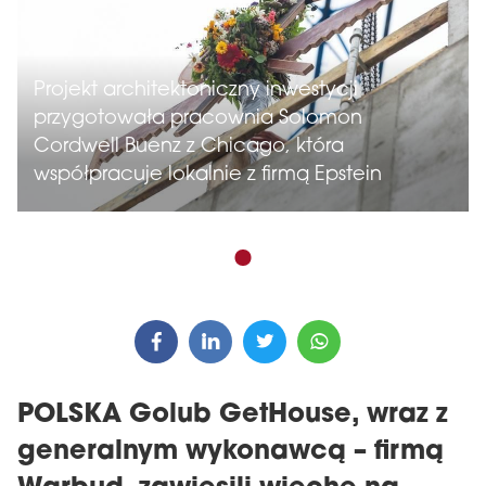
Projekt architektoniczny inwestycji
przygotowała pracownia Solomon
Cordwell Buenz z Chicago, która
współpracuje lokalnie z firmą Epstein
POLSKA Golub GetHouse, wraz z
generalnym wykonawcą – firmą