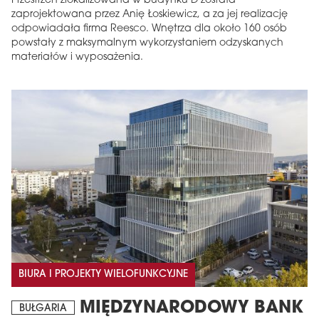
Przestrzeń zlokalizowana w budynku D została
zaprojektowana przez Anię Łoskiewicz, a za jej realizację
odpowiadała firma Reesco. Wnętrza dla około 160 osób
powstały z maksymalnym wykorzystaniem odzyskanych
materiałów i wyposażenia.
BIURA I PROJEKTY WIELOFUNKCYJNE
MIĘDZYNARODOWY BANK
BUŁGARIA