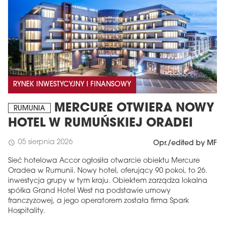
RYNEK INWESTYCYJNY I FINANSOWY
MERCURE OTWIERA NOWY
RUMUNIA
HOTEL W RUMUŃSKIEJ ORADEI
05 sierpnia 2026
schedule
Opr./edited by MF
Sieć hotelowa Accor ogłosiła otwarcie obiektu Mercure
Oradea w Rumunii. Nowy hotel, oferujący 90 pokoi, to 26.
inwestycja grupy w tym kraju. Obiektem zarządza lokalna
spółka Grand Hotel West na podstawie umowy
franczyzowej, a jego operatorem została firma Spark
Hospitality.