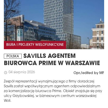
BIURA I PROJEKTY WIELOFUNKCYJNE
SAVILLS AGENTEM
POLSKA
BIUROWCA PRIME W WARSZAWIE
04 sierpnia 2026
schedule
Opr./edited by MF
Zespół reprezentacji wynajmującego z firmy doradczej
Savills został współwyłącznym agentem odpowiedzialnym
za komercjalizację biurowca Prime. Obiekt znajduje się przy
ulicy Grzybowskiej, w biznesowym centrum warszawskiej
Woli.