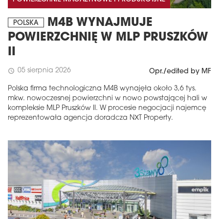
M4B WYNAJMUJE
POLSKA
POWIERZCHNIĘ W MLP PRUSZKÓW
II
05 sierpnia 2026
schedule
Opr./edited by MF
Polska firma technologiczna M4B wynajęła około 3,6 tys.
mkw. nowoczesnej powierzchni w nowo powstającej hali w
kompleksie MLP Pruszków II. W procesie negocjacji najemcę
reprezentowała agencja doradcza NXT Property.