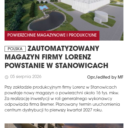
POWIERZCHNIE MAGAZYNOWE I PRODUKCYJNE
ZAUTOMATYZOWANY
POLSKA
MAGAZYN FIRMY LORENZ
POWSTANIE W STANOWICACH
05 sierpnia 2026
schedule
Opr./edited by MF
Przy zakładzie produkcyjnym firmy Lorenz w Stanowicach
powstaje nowy magazyn o powierzchni około 16 tys. mkw.
Za realizację inwestycji w roli generalnego wykonawcy
odpowiada firma Bremer. Planowany termin uruchomienia
centrum dystrybucji to pierwszy kwartał 2027 roku.