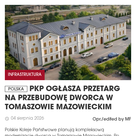
INFRASTRUKTURA
PKP OGŁASZA PRZETARG
POLSKA
NA PRZEBUDOWĘ DWORCA W
TOMASZOWIE MAZOWIECKIM
04 sierpnia 2026
schedule
Opr./edited by MF
Polskie Koleje Państwowe planują kompleksową