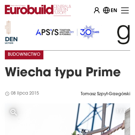
EN
BUDOWNICTWO
Wiecha typu Prime
schedule
08 lipca 2015
Tomasz Szpyt-Grzegórski
1 / 1