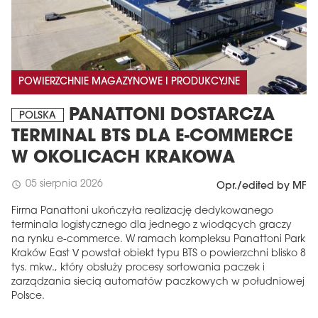
POWIERZCHNIE MAGAZYNOWE I PRODUKCYJNE
PANATTONI DOSTARCZA
POLSKA
TERMINAL BTS DLA E-COMMERCE
W OKOLICACH KRAKOWA
05 sierpnia 2026
schedule
Opr./edited by MF
Firma Panattoni ukończyła realizację dedykowanego
terminala logistycznego dla jednego z wiodących graczy
na rynku e-commerce. W ramach kompleksu Panattoni Park
Kraków East V powstał obiekt typu BTS o powierzchni blisko 8
tys. mkw., który obsłuży procesy sortowania paczek i
zarządzania siecią automatów paczkowych w południowej
Polsce.