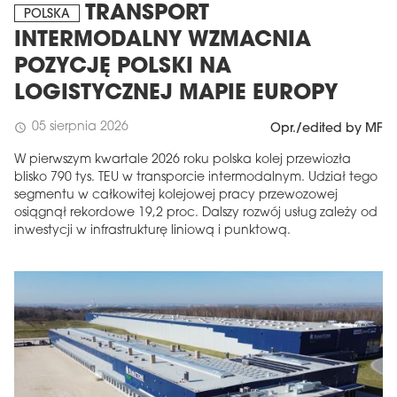
TRANSPORT
POLSKA
INTERMODALNY WZMACNIA
POZYCJĘ POLSKI NA
LOGISTYCZNEJ MAPIE EUROPY
05 sierpnia 2026
schedule
Opr./edited by MF
W pierwszym kwartale 2026 roku polska kolej przewiozła
blisko 790 tys. TEU w transporcie intermodalnym. Udział tego
segmentu w całkowitej kolejowej pracy przewozowej
osiągnął rekordowe 19,2 proc. Dalszy rozwój usług zależy od
inwestycji w infrastrukturę liniową i punktową.