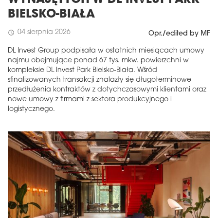
BIELSKO-BIAŁA
04 sierpnia 2026
schedule
Opr./edited by MF
DL Invest Group podpisała w ostatnich miesiącach umowy
najmu obejmujące ponad 67 tys. mkw. powierzchni w
kompleksie DL Invest Park Bielsko-Biała. Wśród
sfinalizowanych transakcji znalazły się długoterminowe
przedłużenia kontraktów z dotychczasowymi klientami oraz
nowe umowy z firmami z sektora produkcyjnego i
logistycznego.