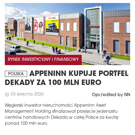
RYNEK INWESTYCYJNY I FINANSOWY
APPENINN KUPUJE PORTFEL
POLSKA
DEKADY ZA 100 MLN EURO
03 sierpnia 2026
schedule
Opr./edited by NN
Węgierski inwestor nieruchomości Appeninn Asset
Management Holding sfinalizował przejęcie jedenastu
centrów handlowych Dekada w całej Polsce za kwotę
ponad 100 mln euro.