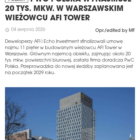
20 TYS. MKW. W WARSZAWSKIM
WIEŻOWCU AFI TOWER
04 sierpnia 2026
schedule
Opr./edited by MF
Deweloperzy AFI i Echo Investment sfinalizowali umowę
najmu 11 pięter w budowanym wieżowcu AFI Tower w
Warszawie. Głównym najemcą obiektu, zajmując około 20
tys. mkw. powierzchni biurowej, została firma doradcza PwC
Polska. Przeprowadzka do nowej siedziby zaplanowana jest
na początek 2029 roku.