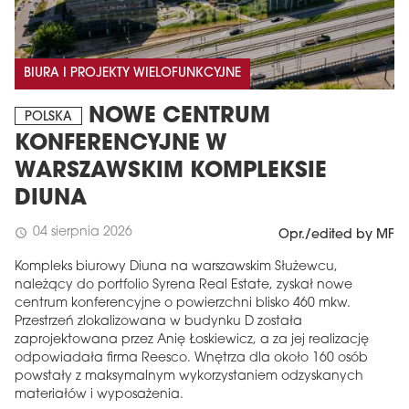
BIURA I PROJEKTY WIELOFUNKCYJNE
NOWE CENTRUM
POLSKA
KONFERENCYJNE W
WARSZAWSKIM KOMPLEKSIE
DIUNA
04 sierpnia 2026
schedule
Opr./edited by MF
Kompleks biurowy Diuna na warszawskim Służewcu,
należący do portfolio Syrena Real Estate, zyskał nowe
centrum konferencyjne o powierzchni blisko 460 mkw.
Przestrzeń zlokalizowana w budynku D została
zaprojektowana przez Anię Łoskiewicz, a za jej realizację
odpowiadała firma Reesco. Wnętrza dla około 160 osób
powstały z maksymalnym wykorzystaniem odzyskanych
materiałów i wyposażenia.