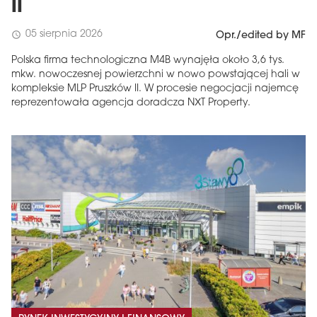
II
05 sierpnia 2026
schedule
Opr./edited by MF
Polska firma technologiczna M4B wynajęła około 3,6 tys.
mkw. nowoczesnej powierzchni w nowo powstającej hali w
kompleksie MLP Pruszków II. W procesie negocjacji najemcę
reprezentowała agencja doradcza NXT Property.