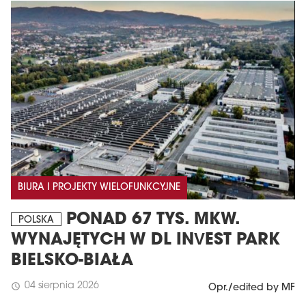
BIURA I PROJEKTY WIELOFUNKCYJNE
PONAD 67 TYS. MKW.
POLSKA
WYNAJĘTYCH W DL INVEST PARK
BIELSKO-BIAŁA
04 sierpnia 2026
schedule
Opr./edited by MF