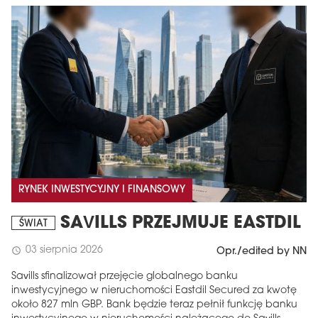
RYNEK INWESTYCYJNY I FINANSOWY
SAVILLS PRZEJMUJE EASTDIL
ŚWIAT
03 sierpnia 2026
schedule
Opr./edited by NN
Savills sfinalizował przejęcie globalnego banku
inwestycyjnego w nieruchomości Eastdil Secured za kwotę
około 827 mln GBP. Bank będzie teraz pełnił funkcję banku