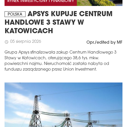
RYNEK INWESTYCYJNY I FINANSOWY
APSYS KUPUJE CENTRUM
POLSKA
HANDLOWE 3 STAWY W
KATOWICACH
05 sierpnia 2026
schedule
Opr./edited by MF
Grupa Apsys sfinalizowała zakup Centrum Handlowego 3
Stawy w Katowicach, oferującego 38,6 tys. mkw.
powierzchni najmu. Nieruchomość została nabyta od
funduszu zarządzanego przez Union Investment.