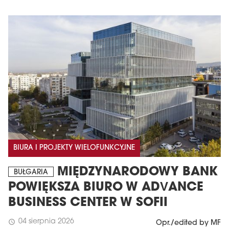
BIURA I PROJEKTY WIELOFUNKCYJNE
MIĘDZYNARODOWY BANK
BUŁGARIA
POWIĘKSZA BIURO W ADVANCE
BUSINESS CENTER W SOFII
04 sierpnia 2026
schedule
Opr./edited by MF