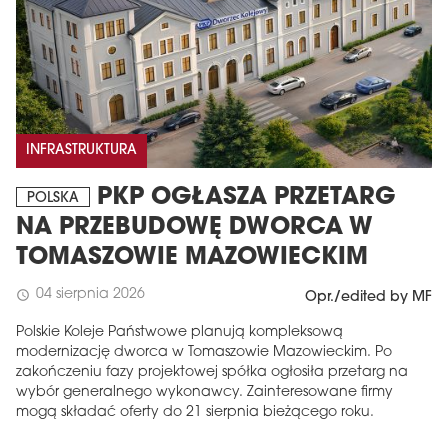
INFRASTRUKTURA
PKP OGŁASZA PRZETARG
POLSKA
NA PRZEBUDOWĘ DWORCA W
TOMASZOWIE MAZOWIECKIM
04 sierpnia 2026
schedule
Opr./edited by MF
Polskie Koleje Państwowe planują kompleksową
modernizację dworca w Tomaszowie Mazowieckim. Po
zakończeniu fazy projektowej spółka ogłosiła przetarg na
wybór generalnego wykonawcy. Zainteresowane firmy
mogą składać oferty do 21 sierpnia bieżącego roku.