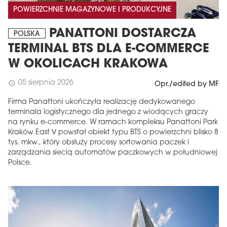
POWIERZCHNIE MAGAZYNOWE I PRODUKCYJNE
PANATTONI DOSTARCZA
POLSKA
TERMINAL BTS DLA E-COMMERCE
W OKOLICACH KRAKOWA
05 sierpnia 2026
schedule
Opr./edited by MF
Firma Panattoni ukończyła realizację dedykowanego
terminala logistycznego dla jednego z wiodących graczy
na rynku e-commerce. W ramach kompleksu Panattoni Park
Kraków East V powstał obiekt typu BTS o powierzchni blisko 8
tys. mkw., który obsłuży procesy sortowania paczek i
zarządzania siecią automatów paczkowych w południowej
Polsce.