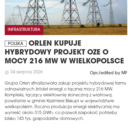
INFRASTRUKTURA
ORLEN KUPUJE
POLSKA
HYBRYDOWY PROJEKT OZE O
MOCY 216 MW W WIELKOPOLSCE
04 sierpnia 2026
schedule
Opr./edited by MF
Grupa Orlen sfinalizowała zakup projektu hybrydowej farmy
odnawialnych źródeł energii o łącznej mocy 216 MW.
Kompleks, łączący elektrownię słoneczną z wiatrową,
powstanie w gminie Kazimierz Biskupi w województwie
wielkopolskim. Roczna produkcja energii elektrycznej ma
wynieść około 315 GWh, co pozwoli zaspokoić potrzeby
blisko 143 tys. gospodarstw domowych.