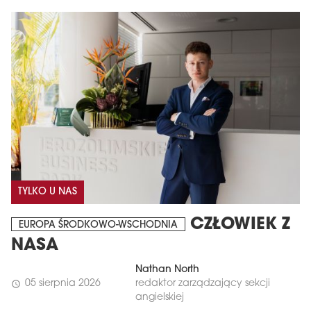
TYLKO U NAS
CZŁOWIEK Z
EUROPA ŚRODKOWO-WSCHODNIA
NASA
Nathan North
05 sierpnia 2026
redaktor zarządzający sekcji
schedule
angielskiej