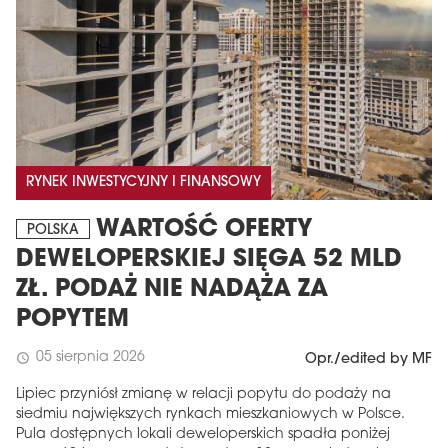
RYNEK INWESTYCYJNY I FINANSOWY
WARTOŚĆ OFERTY
POLSKA
MAGAZYN
DEWELOPERSKIEJ SIĘGA 52 MLD
Wydanie 6 (308)
ZŁ. PODAŻ NIE NADĄŻA ZA
CZERWIEC 2026
POPYTEM
arrow_forward
Więcej w tym wydaniu
Zamów teraz!
05 sierpnia 2026
schedule
Opr./edited by MF
Lipiec przyniósł zmianę w relacji popytu do podaży na
siedmiu największych rynkach mieszkaniowych w Polsce.
Pula dostępnych lokali deweloperskich spadła poniżej