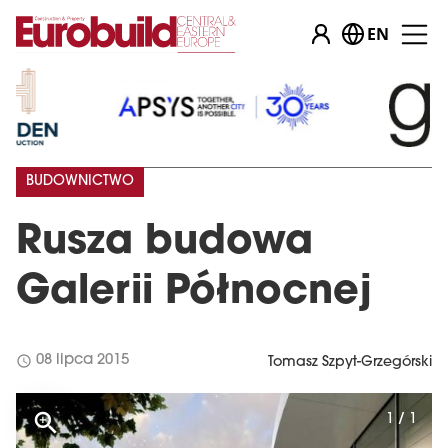
EN
BUDOWNICTWO
Rusza budowa
Galerii Północnej
schedule
08 lipca 2015
Tomasz Szpyt-Grzegórski
1 / 1