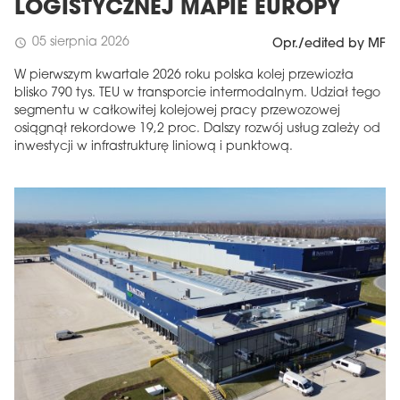
LOGISTYCZNEJ MAPIE EUROPY
05 sierpnia 2026
schedule
Opr./edited by MF
W pierwszym kwartale 2026 roku polska kolej przewiozła
blisko 790 tys. TEU w transporcie intermodalnym. Udział tego
segmentu w całkowitej kolejowej pracy przewozowej
osiągnął rekordowe 19,2 proc. Dalszy rozwój usług zależy od
inwestycji w infrastrukturę liniową i punktową.