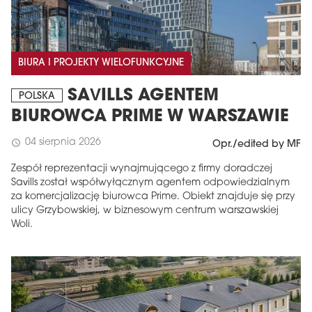
BIURA I PROJEKTY WIELOFUNKCYJNE
SAVILLS AGENTEM
POLSKA
BIUROWCA PRIME W WARSZAWIE
04 sierpnia 2026
schedule
Opr./edited by MF
Zespół reprezentacji wynajmującego z firmy doradczej
Savills został współwyłącznym agentem odpowiedzialnym
za komercjalizację biurowca Prime. Obiekt znajduje się przy
ulicy Grzybowskiej, w biznesowym centrum warszawskiej
Woli.