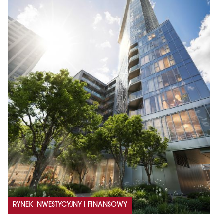
RYNEK INWESTYCYJNY I FINANSOWY