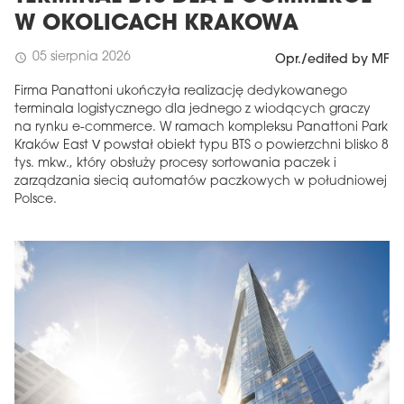
W OKOLICACH KRAKOWA
05 sierpnia 2026
schedule
Opr./edited by MF
Firma Panattoni ukończyła realizację dedykowanego
terminala logistycznego dla jednego z wiodących graczy
na rynku e-commerce. W ramach kompleksu Panattoni Park
Kraków East V powstał obiekt typu BTS o powierzchni blisko 8
tys. mkw., który obsłuży procesy sortowania paczek i
zarządzania siecią automatów paczkowych w południowej
Polsce.