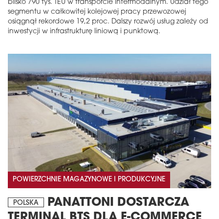
blisko 790 tys. TEU w transporcie intermodalnym. Udział tego
segmentu w całkowitej kolejowej pracy przewozowej
osiągnął rekordowe 19,2 proc. Dalszy rozwój usług zależy od
inwestycji w infrastrukturę liniową i punktową.
POWIERZCHNIE MAGAZYNOWE I PRODUKCYJNE
PANATTONI DOSTARCZA
POLSKA
TERMINAL BTS DLA E-COMMERCE