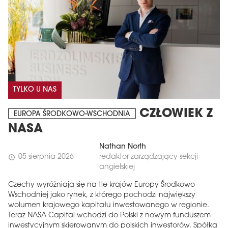
TYLKO U NAS
CZŁOWIEK Z
EUROPA ŚRODKOWO-WSCHODNIA
NASA
Nathan North
05 sierpnia 2026
redaktor zarządzający sekcji
schedule
angielskiej
Czechy wyróżniają się na tle krajów Europy Środkowo-
Wschodniej jako rynek, z którego pochodzi największy
wolumen krajowego kapitału inwestowanego w regionie.
Teraz NASA Capital wchodzi do Polski z nowym funduszem
inwestycyjnym skierowanym do polskich inwestorów. Spółka