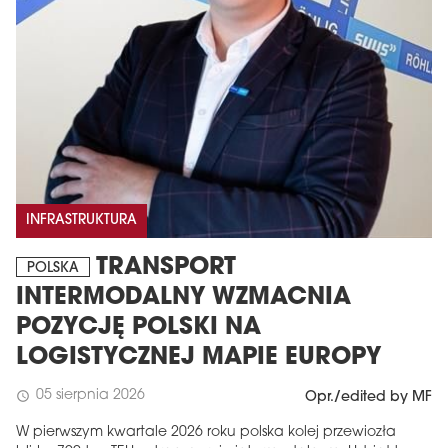
INFRASTRUKTURA
TRANSPORT
POLSKA
INTERMODALNY WZMACNIA
POZYCJĘ POLSKI NA
LOGISTYCZNEJ MAPIE EUROPY
05 sierpnia 2026
schedule
Opr./edited by MF
W pierwszym kwartale 2026 roku polska kolej przewiozła