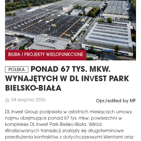
BIURA I PROJEKTY WIELOFUNKCYJNE
PONAD 67 TYS. MKW.
POLSKA
WYNAJĘTYCH W DL INVEST PARK
BIELSKO-BIAŁA
04 sierpnia 2026
schedule
Opr./edited by MF
DL Invest Group podpisała w ostatnich miesiącach umowy
najmu obejmujące ponad 67 tys. mkw. powierzchni w
kompleksie DL Invest Park Bielsko-Biała. Wśród
sfinalizowanych transakcji znalazły się długoterminowe
przedłużenia kontraktów z dotychczasowymi klientami oraz