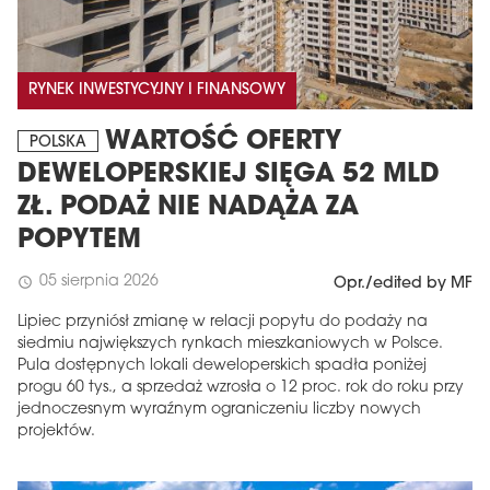
RYNEK INWESTYCYJNY I FINANSOWY
WARTOŚĆ OFERTY
POLSKA
DEWELOPERSKIEJ SIĘGA 52 MLD
ZŁ. PODAŻ NIE NADĄŻA ZA
POPYTEM
MAGAZYN
05 sierpnia 2026
schedule
Opr./edited by MF
Wydanie 6 (308)
Lipiec przyniósł zmianę w relacji popytu do podaży na
CZERWIEC 2026
siedmiu największych rynkach mieszkaniowych w Polsce.
arrow_forward
Pula dostępnych lokali deweloperskich spadła poniżej
Więcej w tym wydaniu
progu 60 tys., a sprzedaż wzrosła o 12 proc. rok do roku przy
Zamów teraz!
jednoczesnym wyraźnym ograniczeniu liczby nowych
projektów.