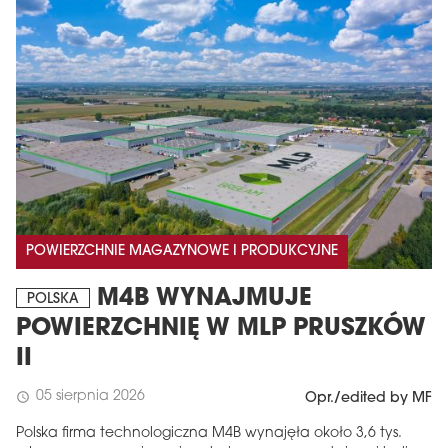
POWIERZCHNIE MAGAZYNOWE I PRODUKCYJNE
M4B WYNAJMUJE
POLSKA
POWIERZCHNIĘ W MLP PRUSZKÓW
II
05 sierpnia 2026
schedule
Opr./edited by MF
Polska firma technologiczna M4B wynajęła około 3,6 tys.