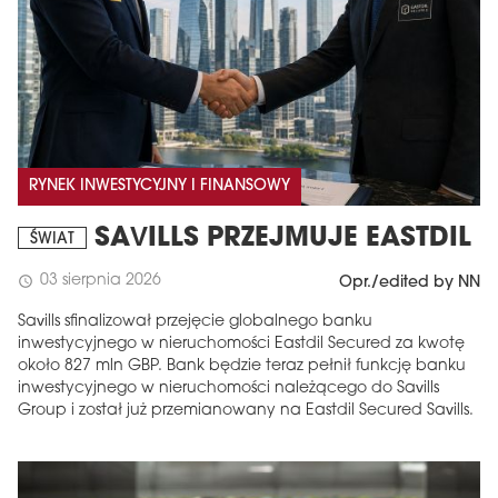
RYNEK INWESTYCYJNY I FINANSOWY
SAVILLS PRZEJMUJE EASTDIL
ŚWIAT
03 sierpnia 2026
schedule
Opr./edited by NN
Savills sfinalizował przejęcie globalnego banku
inwestycyjnego w nieruchomości Eastdil Secured za kwotę
około 827 mln GBP. Bank będzie teraz pełnił funkcję banku
inwestycyjnego w nieruchomości należącego do Savills
Group i został już przemianowany na Eastdil Secured Savills.