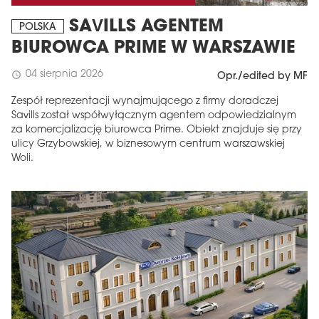
SAVILLS AGENTEM
POLSKA
BIUROWCA PRIME W WARSZAWIE
04 sierpnia 2026
schedule
Opr./edited by MF
Zespół reprezentacji wynajmującego z firmy doradczej
Savills został współwyłącznym agentem odpowiedzialnym
za komercjalizację biurowca Prime. Obiekt znajduje się przy
ulicy Grzybowskiej, w biznesowym centrum warszawskiej
Woli.