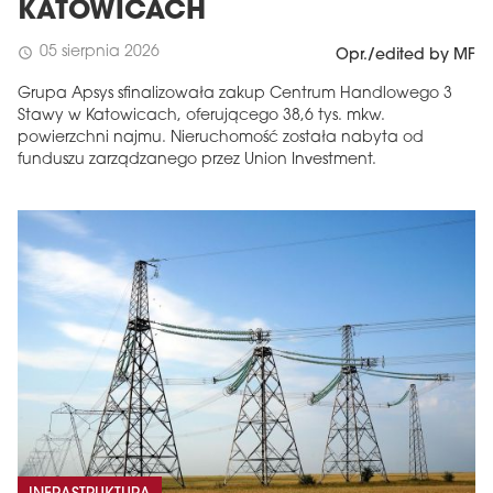
KATOWICACH
05 sierpnia 2026
schedule
Opr./edited by MF
Grupa Apsys sfinalizowała zakup Centrum Handlowego 3
Stawy w Katowicach, oferującego 38,6 tys. mkw.
powierzchni najmu. Nieruchomość została nabyta od
funduszu zarządzanego przez Union Investment.