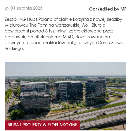
04 sierpnia 2026
schedule
Opr./edited by MF
Zespół ING Hubs Poland oficjalnie korzysta z nowej siedziby
w biurowcu The Form na warszawskiej Woli. Biuro o
powierzchni ponad 6 tys. mkw., zaprojektowane przez
pracownię architektoniczną MIXD, zlokalizowano na
dawnych terenach zakładów poligraficznych Domu Słowa
Polskiego.
BIURA I PROJEKTY WIELOFUNKCYJNE