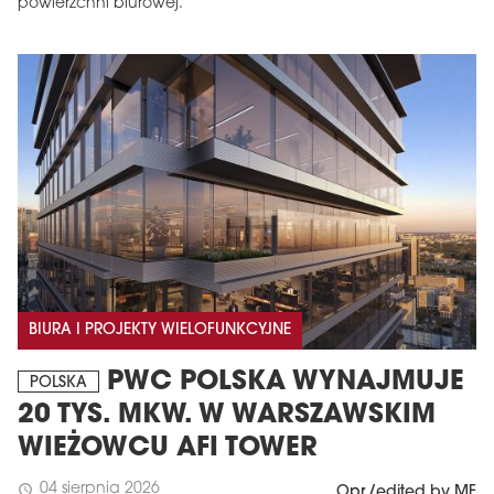
powierzchni biurowej.
BIURA I PROJEKTY WIELOFUNKCYJNE
PWC POLSKA WYNAJMUJE
POLSKA
20 TYS. MKW. W WARSZAWSKIM
WIEŻOWCU AFI TOWER
04 sierpnia 2026
schedule
Opr./edited by MF