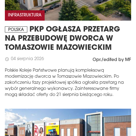
INFRASTRUKTURA
PKP OGŁASZA PRZETARG
POLSKA
NA PRZEBUDOWĘ DWORCA W
TOMASZOWIE MAZOWIECKIM
04 sierpnia 2026
schedule
Opr./edited by MF
Polskie Koleje Państwowe planują kompleksową
modernizację dworca w Tomaszowie Mazowieckim. Po
zakończeniu fazy projektowej spółka ogłosiła przetarg na
wybór generalnego wykonawcy. Zainteresowane firmy
mogą składać oferty do 21 sierpnia bieżącego roku.