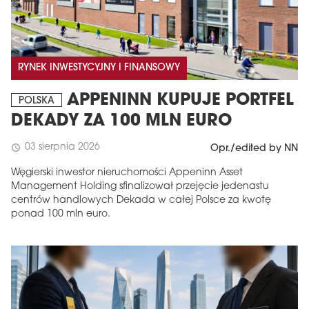
RYNEK INWESTYCYJNY I FINANSOWY
APPENINN KUPUJE PORTFEL
POLSKA
DEKADY ZA 100 MLN EURO
03 sierpnia 2026
schedule
Opr./edited by NN
Węgierski inwestor nieruchomości Appeninn Asset
Management Holding sfinalizował przejęcie jedenastu
centrów handlowych Dekada w całej Polsce za kwotę
ponad 100 mln euro.