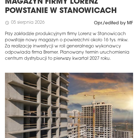
MAGAZYN FIRMY LORENZ
POWSTANIE W STANOWICACH
05 sierpnia 2026
schedule
Opr./edited by MF
Przy zakładzie produkcyjnym firmy Lorenz w Stanowicach
powstaje nowy magazyn o powierzchni około 16 tys. mkw.
Za realizację inwestycji w roli generalnego wykonawcy
odpowiada firma Bremer. Planowany termin uruchomienia
centrum dystrybucji to pierwszy kwartał 2027 roku.