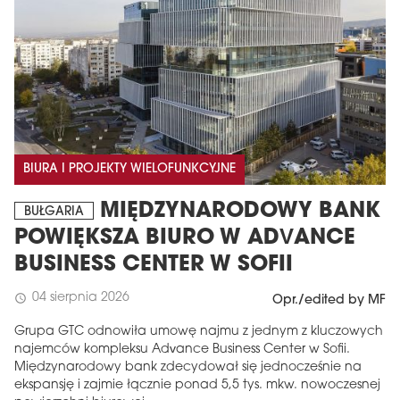
BIURA I PROJEKTY WIELOFUNKCYJNE
MIĘDZYNARODOWY BANK
BUŁGARIA
POWIĘKSZA BIURO W ADVANCE
BUSINESS CENTER W SOFII
04 sierpnia 2026
schedule
Opr./edited by MF
Grupa GTC odnowiła umowę najmu z jednym z kluczowych
najemców kompleksu Advance Business Center w Sofii.
Międzynarodowy bank zdecydował się jednocześnie na
ekspansję i zajmie łącznie ponad 5,5 tys. mkw. nowoczesnej