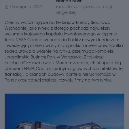
Nathan North
05 sierpnia 2026
redaktor zarządzający sekcji
schedule
angielskiej
Czechy wyróżniają się na tle krajów Europy Środkowo-
Wschodniej jako rynek, z którego pochodzi największy
wolumen krajowego kapitału inwestowanego w regionie.
Teraz NASA Capital wchodzi do Polski z nowym funduszem
inwestycyjnym skierowanym do polskich inwestorów. Spółka
zadebiutowała właśnie na rynku, przejmując kompleks
Jerozolimskie Business Park w Warszawie. Z tej okazji
EurobuildCEE rozmawia z Marcem Safarim, chief operating
officerem NASA Capital i jednym z głównych architektów tej
transakcji, o planach budowy portfela nieruchomości w
Polsce oraz dalszej strategii rozwoju firmy na tym rynku.