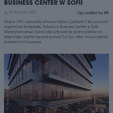
BUSINESS CENTER W SOFII
04 sierpnia 2026
schedule
Opr./edited by MF
Grupa GTC odnowiła umowę najmu z jednym z kluczowych
najemców kompleksu Advance Business Center w Sofii.
Międzynarodowy bank zdecydował się jednocześnie na
ekspansję i zajmie łącznie ponad 5,5 tys. mkw. nowoczesnej
powierzchni biurowej.