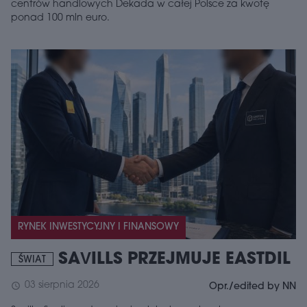
centrów handlowych Dekada w całej Polsce za kwotę
ponad 100 mln euro.
RYNEK INWESTYCYJNY I FINANSOWY
SAVILLS PRZEJMUJE EASTDIL
ŚWIAT
03 sierpnia 2026
schedule
Opr./edited by NN