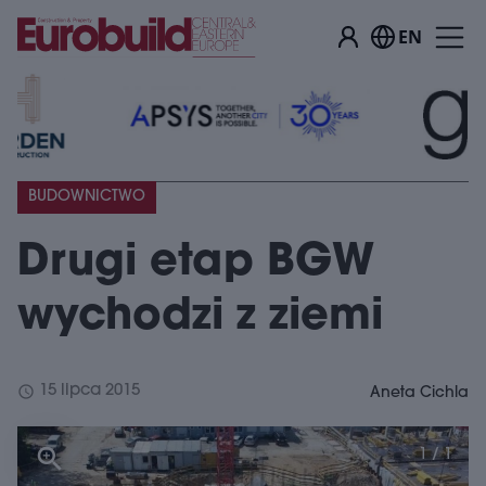
EN
BUDOWNICTWO
Drugi etap BGW
wychodzi z ziemi
schedule
15 lipca 2015
Aneta Cichla
1 / 1