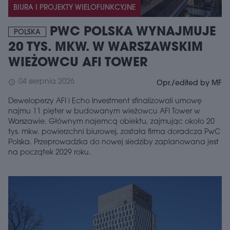
BIURA I PROJEKTY WIELOFUNKCYJNE
PWC POLSKA WYNAJMUJE
POLSKA
20 TYS. MKW. W WARSZAWSKIM
WIEŻOWCU AFI TOWER
04 sierpnia 2026
schedule
Opr./edited by MF
Deweloperzy AFI i Echo Investment sfinalizowali umowę
najmu 11 pięter w budowanym wieżowcu AFI Tower w
Warszawie. Głównym najemcą obiektu, zajmując około 20
tys. mkw. powierzchni biurowej, została firma doradcza PwC
Polska. Przeprowadzka do nowej siedziby zaplanowana jest
na początek 2029 roku.