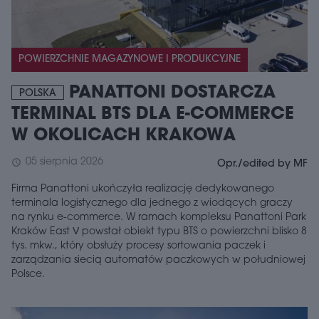
POWIERZCHNIE MAGAZYNOWE I PRODUKCYJNE
PANATTONI DOSTARCZA
POLSKA
TERMINAL BTS DLA E-COMMERCE
W OKOLICACH KRAKOWA
05 sierpnia 2026
schedule
Opr./edited by MF
Firma Panattoni ukończyła realizację dedykowanego
terminala logistycznego dla jednego z wiodących graczy
na rynku e-commerce. W ramach kompleksu Panattoni Park
Kraków East V powstał obiekt typu BTS o powierzchni blisko 8
tys. mkw., który obsłuży procesy sortowania paczek i
zarządzania siecią automatów paczkowych w południowej
Polsce.