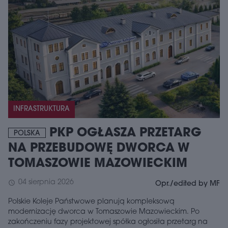
INFRASTRUKTURA
PKP OGŁASZA PRZETARG
POLSKA
NA PRZEBUDOWĘ DWORCA W
TOMASZOWIE MAZOWIECKIM
04 sierpnia 2026
schedule
Opr./edited by MF
Polskie Koleje Państwowe planują kompleksową
modernizację dworca w Tomaszowie Mazowieckim. Po
zakończeniu fazy projektowej spółka ogłosiła przetarg na