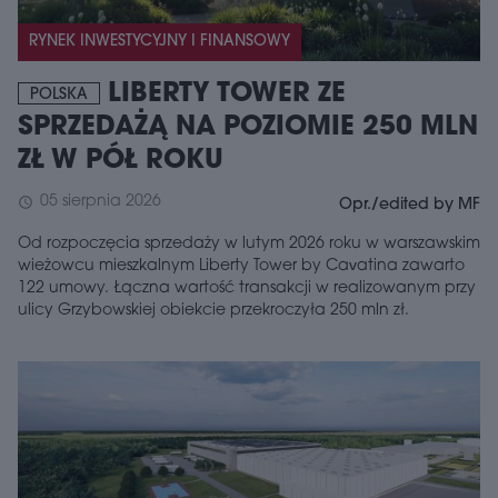
RYNEK INWESTYCYJNY I FINANSOWY
LIBERTY TOWER ZE
POLSKA
SPRZEDAŻĄ NA POZIOMIE 250 MLN
ZŁ W PÓŁ ROKU
05 sierpnia 2026
schedule
Opr./edited by MF
Od rozpoczęcia sprzedaży w lutym 2026 roku w warszawskim
wieżowcu mieszkalnym Liberty Tower by Cavatina zawarto
122 umowy. Łączna wartość transakcji w realizowanym przy
ulicy Grzybowskiej obiekcie przekroczyła 250 mln zł.