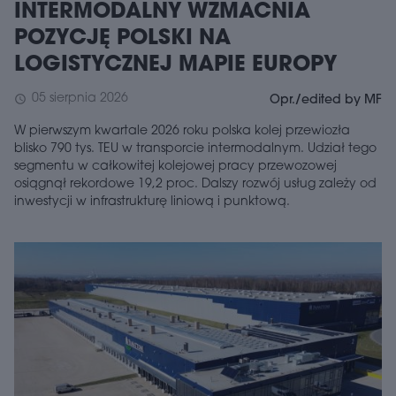
INTERMODALNY WZMACNIA
POZYCJĘ POLSKI NA
LOGISTYCZNEJ MAPIE EUROPY
05 sierpnia 2026
schedule
Opr./edited by MF
W pierwszym kwartale 2026 roku polska kolej przewiozła
blisko 790 tys. TEU w transporcie intermodalnym. Udział tego
segmentu w całkowitej kolejowej pracy przewozowej
osiągnął rekordowe 19,2 proc. Dalszy rozwój usług zależy od
inwestycji w infrastrukturę liniową i punktową.