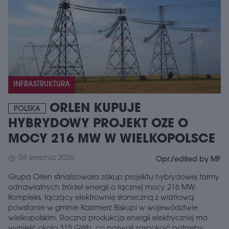
INFRASTRUKTURA
ORLEN KUPUJE
POLSKA
HYBRYDOWY PROJEKT OZE O
MOCY 216 MW W WIELKOPOLSCE
04 sierpnia 2026
schedule
Opr./edited by MF
Grupa Orlen sfinalizowała zakup projektu hybrydowej farmy
odnawialnych źródeł energii o łącznej mocy 216 MW.
Kompleks, łączący elektrownię słoneczną z wiatrową,
powstanie w gminie Kazimierz Biskupi w województwie
wielkopolskim. Roczna produkcja energii elektrycznej ma
wynieść około 315 GWh, co pozwoli zaspokoić potrzeby