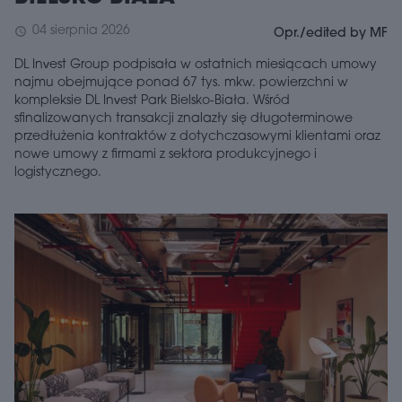
04 sierpnia 2026
schedule
Opr./edited by MF
DL Invest Group podpisała w ostatnich miesiącach umowy
najmu obejmujące ponad 67 tys. mkw. powierzchni w
kompleksie DL Invest Park Bielsko-Biała. Wśród
sfinalizowanych transakcji znalazły się długoterminowe
przedłużenia kontraktów z dotychczasowymi klientami oraz
nowe umowy z firmami z sektora produkcyjnego i
logistycznego.