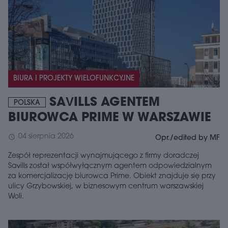
BIURA I PROJEKTY WIELOFUNKCYJNE
SAVILLS AGENTEM
POLSKA
BIUROWCA PRIME W WARSZAWIE
04 sierpnia 2026
schedule
Opr./edited by MF
Zespół reprezentacji wynajmującego z firmy doradczej
Savills został współwyłącznym agentem odpowiedzialnym
za komercjalizację biurowca Prime. Obiekt znajduje się przy
ulicy Grzybowskiej, w biznesowym centrum warszawskiej
Woli.