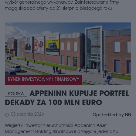
wybór generalnego wykonawcy. Zainteresowane firmy
mogą składać oferty do 21 sierpnia bieżącego roku.
RYNEK INWESTYCYJNY I FINANSOWY
APPENINN KUPUJE PORTFEL
POLSKA
DEKADY ZA 100 MLN EURO
03 sierpnia 2026
schedule
Opr./edited by NN
Węgierski inwestor nieruchomości Appeninn Asset
Management Holding sfinalizował przejęcie jedenastu