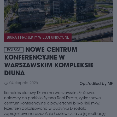
BIURA I PROJEKTY WIELOFUNKCYJNE
NOWE CENTRUM
POLSKA
KONFERENCYJNE W
WARSZAWSKIM KOMPLEKSIE
DIUNA
04 sierpnia 2026
schedule
Opr./edited by MF
Kompleks biurowy Diuna na warszawskim Służewcu,
należący do portfolio Syrena Real Estate, zyskał nowe
centrum konferencyjne o powierzchni blisko 460 mkw.
Przestrzeń zlokalizowana w budynku D została
zaprojektowana przez Anię Łoskiewicz, a za jej realizację