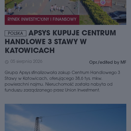
RYNEK INWESTYCYJNY I FINANSOWY
APSYS KUPUJE CENTRUM
POLSKA
HANDLOWE 3 STAWY W
KATOWICACH
05 sierpnia 2026
schedule
Opr./edited by MF
Grupa Apsys sfinalizowała zakup Centrum Handlowego 3
Stawy w Katowicach, oferującego 38,6 tys. mkw.
powierzchni najmu. Nieruchomość została nabyta od
funduszu zarządzanego przez Union Investment.