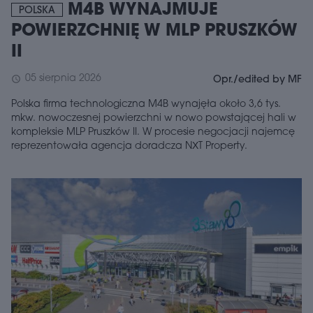
M4B WYNAJMUJE
POLSKA
POWIERZCHNIĘ W MLP PRUSZKÓW
II
05 sierpnia 2026
schedule
Opr./edited by MF
Polska firma technologiczna M4B wynajęła około 3,6 tys.
mkw. nowoczesnej powierzchni w nowo powstającej hali w
kompleksie MLP Pruszków II. W procesie negocjacji najemcę
reprezentowała agencja doradcza NXT Property.